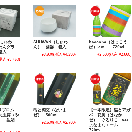
（しゅわ
SHUWAN（しゅわ
haccoba（はっこう
わんグラ
ん） 酒器 箱入
ば）jam 720ml
箱入
¥3,900
(税込 ¥4,290)
¥2,600
(税込 ¥2,860)
税込 ¥3,450)
/ リブロム
稲と綯交（ないま
【一本限定】稲とアガ
女玉露（や
ぜ） 500ml
ベ 花風（はなか
ろ） 生酒
ぜ） ぐるりこ ver.
¥2,500
(税込 ¥2,750)
よなよなエール
720ml