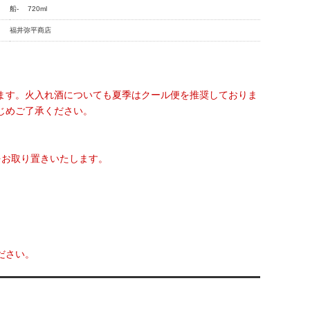
船- 720ml
福井弥平商店
ます。火入れ酒についても夏季はクール便を推奨しておりま
じめご了承ください。
をお取り置きいたします。
ださい。