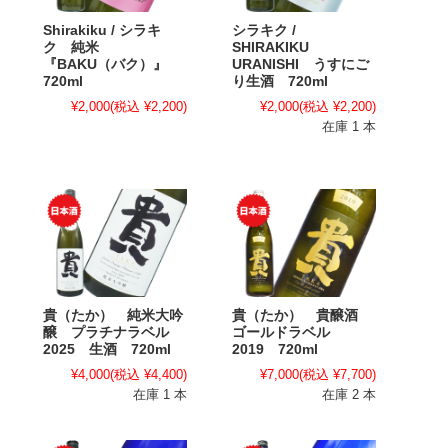
Shirakiku / シラキ
シラキク /
ク 純米
SHIRAKIKU
『BAKU（バク）』
URANISHI うすにご
720ml
り生酒 720ml
¥2,000
(税込 ¥2,200)
¥2,000
(税込 ¥2,200)
在庫 1 本
貴（たか） 純米大吟
貴（たか） 貴醸酒
醸 プラチナラベル
ゴールドラベル
2025 生酒 720ml
2019 720ml
¥4,000
(税込 ¥4,400)
¥7,000
(税込 ¥7,700)
在庫 1 本
在庫 2 本