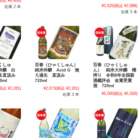
税込 ¥4,400)
¥2,625
(税込 ¥2,888)
在庫 2 本
在庫 3 本
くしゅ
百春（ひゃくしゅん）
百春（ひゃくしゅ
吟醸 白
純米吟醸 Acid G 無
ん） 純米大吟醸 槽
過生直汲み
ろ過生 直汲み
搾り 令和8年全国新
0ml
720ml
酒鑑評会 金賞受賞
酒 720ml
税込 ¥2,281)
¥2,073
(税込 ¥2,281)
¥5,000
(税込 ¥5,500)
在庫 3 本