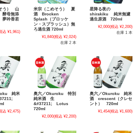
そう） 山
米宗（こめそう） 夏
星降る夜の
 酵母無添
酒 Brocken
shirakiku 純米無濾
 夢吟香若
Splash（ブロッケ
過生原酒 720ml
ン・スプラッシュ）無
¥2,000
(税込 ¥2,200)
ろ過生酒 720ml
税込 ¥1,961)
在庫 1 本
¥1,840
(税込 ¥2,024)
在庫 2 本
roku 純米
奥六／Okuroku 特別
奥六／Okuroku 純米
37211;
純米酒 生
酒 crescent（クレセ
ml
&#37211; Lotus
ント） 720ml
720ml
税込 ¥2,475)
¥1,454
(税込 ¥1,600)
¥2,000
(税込 ¥2,200)