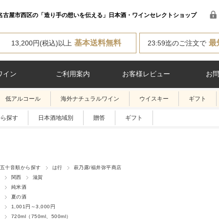
名古屋市西区の「造り手の想いを伝える」日本酒・ワインセレクトショップ
基本送料無料
最
13,200円(税込)以上
23:59迄のご注文で
ワイン
ご利用案内
お客様レビュー
お
低アルコール
海外ナチュラルワイン
ウイスキー
ギフト
から探す
日本酒地域別
贈答
ギフト
五十音順から探す
は行
萩乃露/福井弥平商店
関西
滋賀
純米酒
夏の酒
1,001円～3,000円
720ml（750ml、500ml）