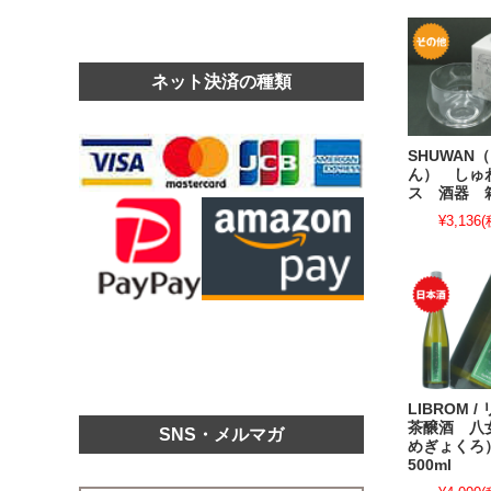
ネット決済の種類
SHUWAN
ん） しゅ
ス 酒器 
¥3,136
(
LIBROM 
茶醸酒 八
SNS・メルマガ
めぎょく
500ml