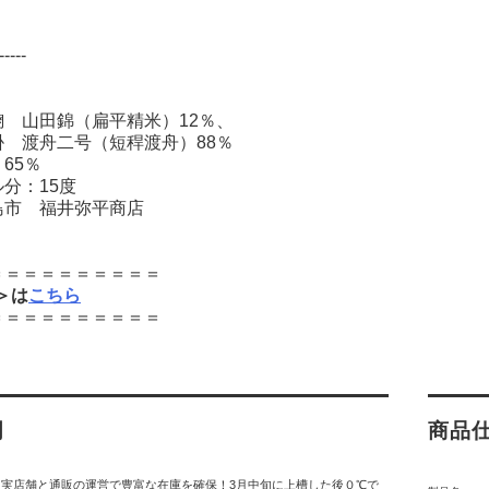
-----
麹 山田錦（扁平精米）12％、
舟二号（短稈渡舟）88％
65％
分：15度
島市 福井弥平商店
＝＝＝＝＝＝＝＝＝＝
l＞は
こちら
＝＝＝＝＝＝＝＝＝＝
明
商品
実店舗と通販の運営で豊富な在庫を確保！3月中旬に上槽した後０℃で