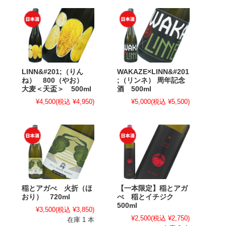
LINN&#201;（りん
WAKAZE×LINN&#201
ね） 800（やお）
;（リンネ） 周年記念
大麦＜天盃＞ 500ml
酒 500ml
¥4,500
(税込 ¥4,950)
¥5,000
(税込 ¥5,500)
稲とアガべ 火折（ほ
【一本限定】稲とアガ
おり） 720ml
べ 稲とイチジク
500ml
¥3,500
(税込 ¥3,850)
¥2,500
(税込 ¥2,750)
在庫 1 本