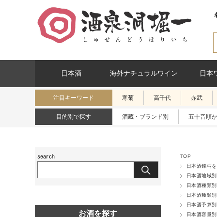
日本酒
海外ナチュラルワイン
日本
注目キーワード
寒菊
高千代
赤武
目的別で探す
酒蔵・ブランド別
五十音順
TOP
日本酒銘柄を
日本酒地域別
日本酒種類別
日本酒種類別
日本酒予算別
お酒を探す
日本酒容量別