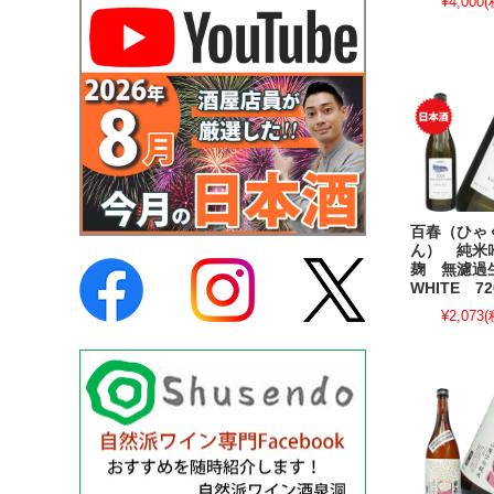
¥4,000
(
百春（ひゃ
ん） 純米
麹 無濾
WHITE 72
¥2,073
(