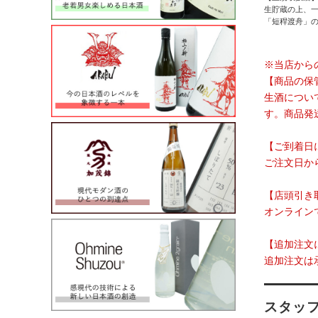
生貯蔵の上、
「短稈渡舟」
※当店から
【商品の保
生酒につい
す。商品発
【ご到着日
ご注文日か
【店頭引き
オンライン
【追加注文
追加注文は
スタッ