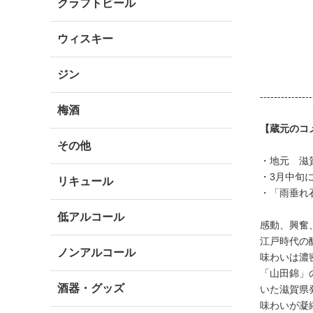
クラフトビール
ウィスキー
ジン
---------------
梅酒
【蔵元のコ
その他
・地元 滋
・3月中旬
リキュール
・「雨垂れ
低アルコール
感動、興奮
江戸時代の
ノンアルコール
味わいは濃
「山田錦」
酒器・グッズ
いた滋賀県
味わいが凝