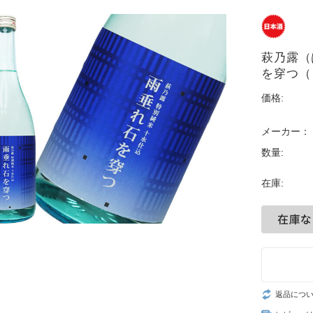
萩乃露（
を穿つ（う
価格:
メーカー：
数量:
在庫:
返品につ