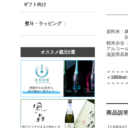
ギフト向け
---------------
熨斗・ラッピング
原料米：
掛 渡
精米歩合：
アルコール
オススメ蔵元5選
滋賀県高
＝＝＝＝
＜1800m
＝＝＝＝
商品説
【正規取扱店】