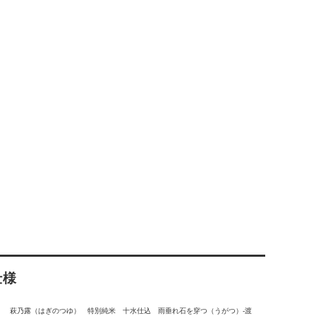
仕様
萩乃露（はぎのつゆ） 特別純米 十水仕込 雨垂れ石を穿つ（うがつ）-渡