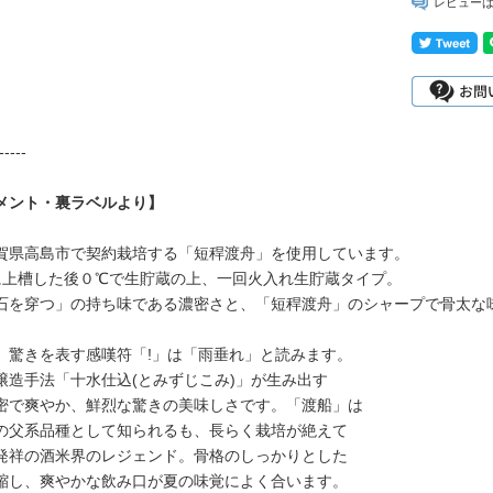
レビュー
-----
メント・裏ラベルより】
賀県高島市で契約栽培する「短稈渡舟」を使用しています。
に上槽した後０℃で生貯蔵の上、一回火入れ生貯蔵タイプ。
石を穿つ」の持ち味である濃密さと、「短稈渡舟」のシャープで骨太な
、驚きを表す感嘆符「!」は「雨垂れ」と読みます。
醸造手法「十水仕込(とみずじこみ)」が生み出す
密で爽やか、鮮烈な驚きの美味しさです。「渡船」は
の父系品種として知られるも、長らく栽培が絶えて
発祥の酒米界のレジェンド。骨格のしっかりとした
縮し、爽やかな飲み口が夏の味覚によく合います。