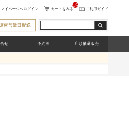
__ITM_CNT__
マイページへログイン
カートをみる
ご利用ガイド
短翌営業日配送
問合せ
予約酒
店頭抽選販売