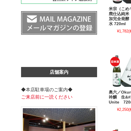
米宗（こめ
廃仕込純米
加完全発酵
水 720ml
¥1,782
(
店舗案内
◆本店駐車場のご案内◆
奥六／Oku
ご来店前に一読ください
吟醸 生&#
Unite 720
¥2,250
(