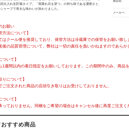
製品名:
一回火入れ生貯蔵タイプ。「雨垂れ石を穿つ」の持ち味である濃密さと、
のシャープで骨太な味わいが加わりました。
メーカー:
のお願い
管方法について】
てはクール便を推奨しており、保管方法は冷蔵庫での保管をお願い致し
送後の品質管理について、弊社は一切の責任を負いかねますのであらか
について】
ら1週間以内の着日指定をお願いしております。この期間中のみ、商品
取りについて】
でご注文された商品の店頭引き取りはお受けしておりません。
について】
承っておりません。同梱をご希望の場合はキャンセル後に再度ご注文く
フおすすめ商品