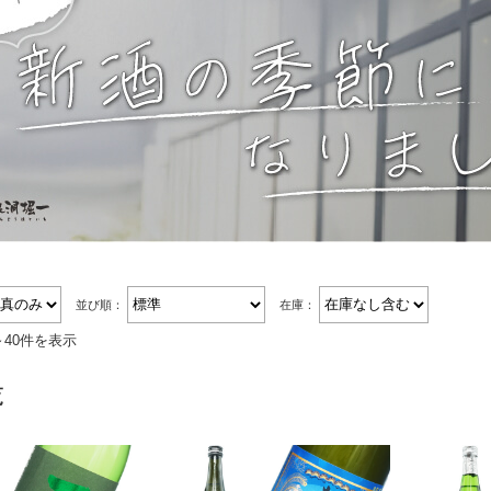
並び順：
在庫：
～40件を表示
覧