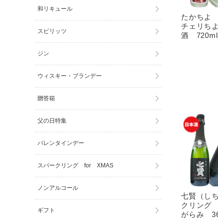
和リキュール
たかちよ c
チェリち
スピリッツ
酒 720ml
ジン
ウィスキー・ブランデー
贈答箱
父の日特集
バレンタインデー
スパークリング for XMAS
ノンアルコール
七賢（し
クリング
ギフト
がらみ 36