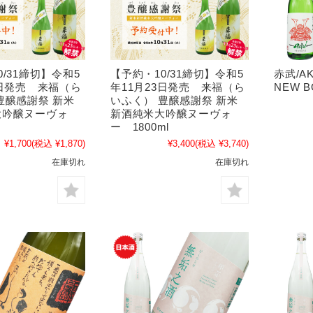
0/31締切】令和5
【予約・10/31締切】令和5
赤武/
3日発売 来福（ら
年11月23日発売 来福（ら
NEW 
豊醸感謝祭 新米
いふく） 豊醸感謝祭 新米
大吟醸ヌーヴォ
新酒純米大吟醸ヌーヴォ
ー 1800ml
¥1,700
(税込 ¥1,870)
¥3,400
(税込 ¥3,740)
在庫切れ
在庫切れ