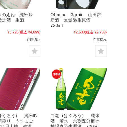
 きのえね 純米吟
Ohmine 3grain 山田錦
垢之酒 生酒
新酒 無濾過生原酒
720ml
¥3,726
(税込 ¥4,099)
¥2,500
(税込 ¥2,750)
在庫切れ
在庫切れ
はくろう） 純米吟
白老（はくろう） 純米
朝搾り うすにご
酒 若水 六割五分磨き
月11日上槽 生酒
槽場直汲生原酒 720ml