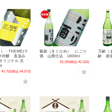
）・THEME(テ
菊姫（きくひめ） にごり
万齢（
純米吟醸 直汲み
酒 山廃仕込 1800ml
齢 新酒
doオリジナル 生
¥2,200
(税込 ¥2,420)
l
¥3,702
(税込 ¥4,073)