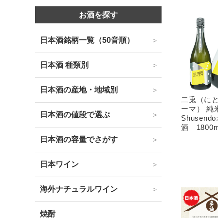
お酒を探す
日本酒銘柄一覧（50音順）
日本酒 種類別
日本酒の産地・地域別
二兎（にと
ーマ） 
日本酒の値段で選ぶ
Shusen
酒 1800m
日本酒の容量でさがす
日本ワイン
海外ナチュラルワイン
焼酎