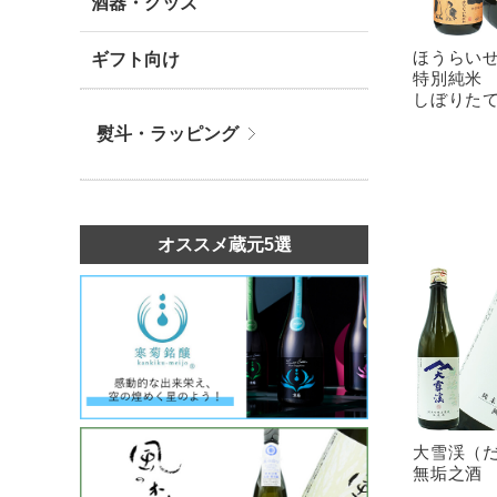
酒器・グッズ
ほうらい
ギフト向け
特別純米
しぼりたて
熨斗・ラッピング
オススメ蔵元5選
大雪渓（
無垢之酒 