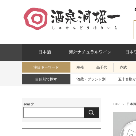
日本酒
海外ナチュラルワイン
日本
注目キーワード
寒菊
高千代
赤武
目的別で探す
酒蔵・ブランド別
五十音順
TOP
日本