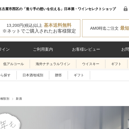
名古屋市西区の「造り手の想いを伝える」日本酒・ワインセレクトショップ
基本送料無料
13,200円(税込)以上
最
AM0時迄ご注文
※ネットでご購入されたお客様限定
ワイン
ご利用案内
お客様レビュー
お
低アルコール
海外ナチュラルワイン
ウイスキー
ギフト
から探す
日本酒地域別
贈答
ギフト
酒種類別
新酒