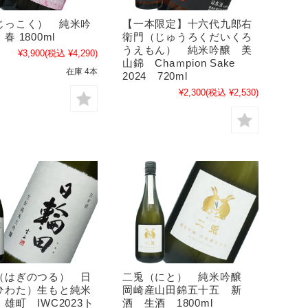
じっこく） 純米吟
【一本限定】十六代九郎右
春 1800ml
衛門（じゅうろくだいくろ
うえもん） 純米吟醸 美
¥3,900
(税込 ¥4,290)
山錦 Chaｍpion Sake
在庫 4本
2024 720ml
¥2,300
(税込 ¥2,530)
（はぎのつる） 日
二兎（にと） 純米吟醸
ひわた）生もと純米
岡崎産山田錦五十五 新
雄町 IWC2023ト
酒 生酒 1800ml