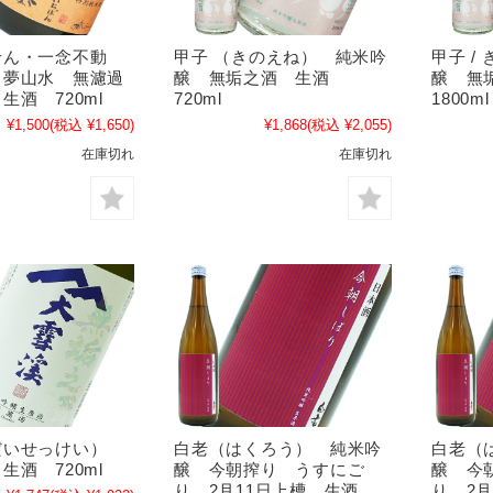
せん・一念不動
甲子 （きのえね） 純米吟
甲子 /
 夢山水 無濾過
醸 無垢之酒 生酒
醸 無
生酒 720ml
720ml
1800ml
¥1,500
(税込 ¥1,650)
¥1,868
(税込 ¥2,055)
在庫切れ
在庫切れ
だいせっけい）
白老（はくろう） 純米吟
白老（
生酒 720ml
醸 今朝搾り うすにご
醸 今
り 2月11日上槽 生酒
り 2