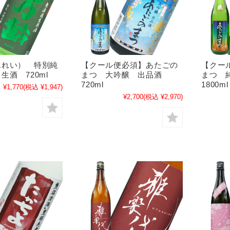
んれい） 特別純
【クール便必須】あたごの
【クー
生酒 720ml
まつ 大吟醸 出品酒
まつ 
720ml
1800ml
¥1,770
(税込 ¥1,947)
¥2,700
(税込 ¥2,970)