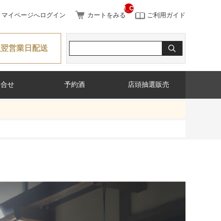
__ITM_CNT__
マイページへログイン
カートをみる
ご利用ガイド
短翌営業日配送
問合せ
予約酒
店頭抽選販売