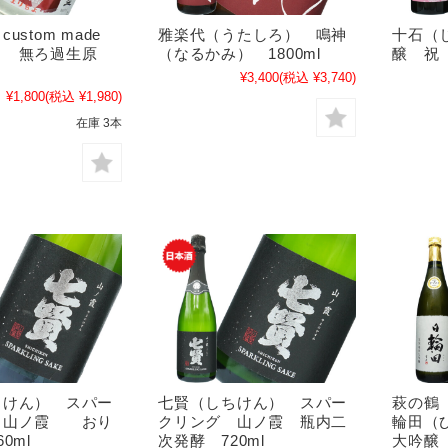
ustom made
雅楽代（うたしろ） 鳴神
十石（
よ 無ろ過生原
（なるかみ） 1800ml
醸 祝 
¥3,400
(税込 ¥3,740)
¥1,800
(税込 ¥1,980)
在庫 3本
ちけん） スパー
七賢（しちけん） スパー
萩の鶴
 山ノ霞 おり
クリング 山ノ霞 瓶内二
輪田（
0ml
次発酵 720ml
大吟醸 