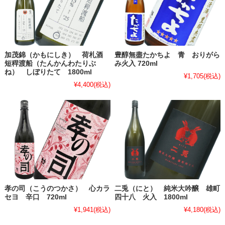
加茂錦（かもにしき） 荷札酒
豊醇無盡たかちよ 青 おりがら
短稈渡船（たんかんわたりぶ
み火入 720ml
ね） しぼりたて 1800ml
¥1,705
(税込)
¥4,400
(税込)
孝の司（こうのつかさ） 心カラ
二兎（にと） 純米大吟醸 雄町
セヨ 辛口 720ml
四十八 火入 1800ml
¥1,941
(税込)
¥4,180
(税込)