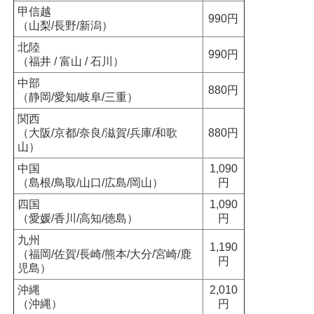
甲信越
990円
（山梨/長野/新潟）
北陸
990円
（福井 / 富山 / 石川）
中部
880円
（静岡/愛知/岐阜/三重）
関西
（大阪/京都/奈良/滋賀/兵庫/和歌
880円
山）
中国
1,090
（島根/鳥取/山口/広島/岡山）
円
四国
1,090
（愛媛/香川/高知/徳島）
円
九州
1,190
（福岡/佐賀/長崎/熊本/大分/宮崎/鹿
円
児島）
沖縄
2,010
（沖縄）
円