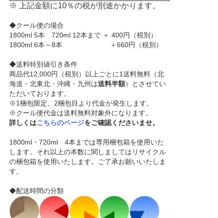
※ 上記金額に10％の税が別途かかります。
◆クール便の場合
1800ml 5本 720ml 12本まで ＋ 400円（税別）
1800ml 6本～8本 ＋660円（税別）
◆送料特別値引き条件
商品代12,000円（税別）以上ごとに1送料無料（北
海道・北東北・沖縄・九州は
送料半額
）とさせてい
ただいております。
※1梱包限定、2梱包目より代金が発生します。
※クール便代金は送料無料対象外になります。
詳しくは
こちらのページ
をご確認くださいませ。
1800ml・720ml 4本までは専用梱包箱を使用いた
します。それ以上の本数に関しましてはリサイクル
の梱包箱を使用いたします。ご了承お願いいたしま
す。
◆配送時間の分類