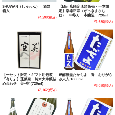
SHUWAN（しゅわん） 酒器
【Mini店限定店頭販売・一本限
箱入
定】楽器正宗（がっきまさむ
ね） 中取り 本醸造 720ml
¥4,290
(税込)
¥1,680
(税込)
【一セット限定・ギフト用包装
豊醇無盡たかちよ 青 おりがら
『有り』】蓬莱泉 純米大吟醸詰
み火入 1800ml
め合わせ 美+空 (720ml)
¥3,080
(税込)
¥8,162
(税込)