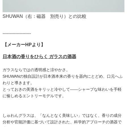
SHUWAN（右：磁器 別売り）との比較
--------------------
【メーカーHPより】
日本酒の​香りを​ひらく​ ガラスの​酒器
ガラスならではの​透明感と​涼やかさ。
SHUWANの​独自設計が​日本酒本来の​香りを​器内に​と​どめ、​口元へ​ふ
わりと​導きます。
とって​おきの​美酒を​キリッと​冷やして​——シャープな​味わいを​手軽
に​愉しめる​エントリーモデルです。
しゅわんグラスは、「なんとなく美味しい」ではなく、香りの成分
分析や官能評価に基づいて設計された、科学的アプローチの酒器で