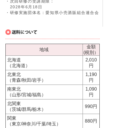
・次回研修の受講期限：
2028年6月18日
・研修実施団体名：愛知県小売酒販組合連合会
金額
地域
(税別）
北海道
2,010
（北海道）
円
北東北
1,190
（青森/秋田/岩手）
円
南東北
1,090
（山形/宮城/福島）
円
北関東
990円
（茨城/群馬/栃木）
関東
880円
（東京/神奈川/千葉/埼玉）