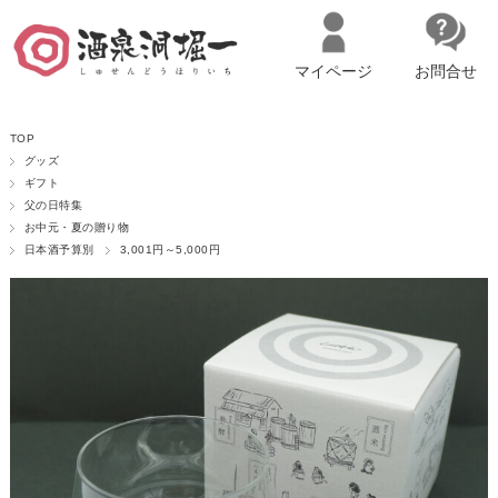
マイページ
お問合せ
__ITM_CNT__
名古屋市西区の「造り手の想いを伝える」日本酒・ワインセレクトショ
TOP
ップ
マイページへログイン
カートをみる
グッズ
ギフト
父の日特集
お中元・夏の贈り物
日本酒予算別
3,001円～5,000円