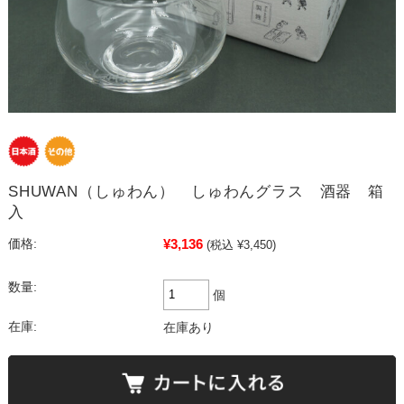
SHUWAN（しゅわん） しゅわんグラス 酒器 箱
入
¥3,136
価格:
(税込 ¥3,450)
数量:
個
在庫:
在庫あり