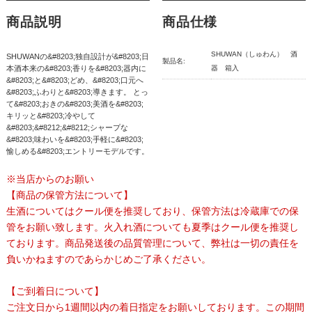
商品説明
商品仕様
SHUWAN（しゅわん） 酒
SHUWANの&#8203;独自設計が&#8203;日
製品名:
本酒本来の&#8203;香りを&#8203;器内に
器 箱入
&#8203;と&#8203;どめ、&#8203;口元へ
&#8203;ふわりと&#8203;導きます。 とっ
て&#8203;おきの&#8203;美酒を&#8203;
キリッと&#8203;冷やして
&#8203;&#8212;&#8212;シャープな
&#8203;味わいを&#8203;手軽に&#8203;
愉しめる&#8203;エントリーモデルです。
※当店からのお願い
【商品の保管方法について】
生酒についてはクール便を推奨しており、保管方法は冷蔵庫での保
管をお願い致します。火入れ酒についても夏季はクール便を推奨し
ております。商品発送後の品質管理について、弊社は一切の責任を
負いかねますのであらかじめご了承ください。
【ご到着日について】
ご注文日から1週間以内の着日指定をお願いしております。この期間