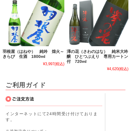
羽根屋（はねや） 純吟 煌火～
澤の花（さわのはな） 純米大吟
きらび 生酒 1800ml
醸 ひとつぶえり 専用カートン
付 720ml
¥3,997
(税込)
¥4,620
(税込)
ご利用ガイド
インターネットにて24時間受け付けておりま
す。