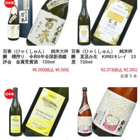
百春（ひゃくしゅん） 純米大吟
百春（ひゃくしゅん） 純米吟
醸 槽搾り 令和8年全国新酒鑑
醸 直汲み生 KIREIキレイ 13
評会 金賞受賞酒 720ml
度 720ml
¥5,000
(税込 ¥5,500)
¥2,073
(税込 ¥2,281)
在庫 5 本