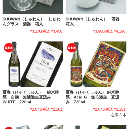
SHUWAN（しゅわん） しゅわ
SHUWAN（しゅわん） 酒器
んグラス 酒器 箱入
箱入
¥3,136
(税込 ¥3,450)
¥3,900
(税込 ¥4,290)
百春（ひゃくしゅん） 純米吟
百春（ひゃくしゅん） 純米吟
醸 白麹 無濾過生直汲み
醸 Acid G 無ろ過生 直汲
WHITE 720ml
み 720ml
¥2,073
(税込 ¥2,281)
¥2,073
(税込 ¥2,281)
在庫 3 本