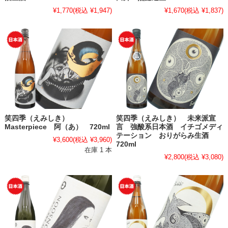
¥1,770
(税込 ¥1,947)
¥1,670
(税込 ¥1,837)
笑四季（えみしき）
笑四季（えみしき） 未来派宣
Masterpiece 阿（あ） 720ml
言 強酸系日本酒 イチゴメディ
テーション おりがらみ生酒
¥3,600
(税込 ¥3,960)
720ml
在庫 1 本
¥2,800
(税込 ¥3,080)