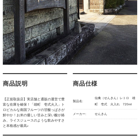
商品説明
商品仕様
仙禽（せんきん）レトロ 雄
【正規取扱店】実店舗と通販の運営で豊
製品名:
富な在庫を確保！「雄町 壱式火入」ト
町 壱式 火入れ 720ml
ロピカルな南国フルーツの甘酸っぱさが
メーカー:
せんきん
鮮やか！お米の優しい甘みと深い酸が絡
み、ライスジュースのような飲みやすさ
と本格感が最高♪