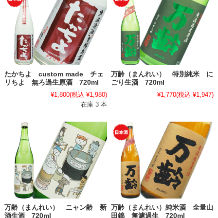
たかちよ custom made チェ
万齢（まんれい） 特別純米 に
リちよ 無ろ過生原酒 720ml
ごり生酒 720ml
¥1,800
(税込 ¥1,980)
¥1,770
(税込 ¥1,947)
在庫 3 本
万齢（まんれい） ニャン齢 新
万齢（まんれい）純米酒 全量山
酒生酒 720ml
田錦 無濾過生 720ml