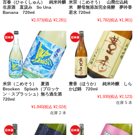
百春（ひゃくしゅん） 純米吟醸
米宗（こめそう） 山廃仕込純
生原酒 直汲み So Una
米 酵母無添加完全発酵 夢吟香
Banana 720ml
若水 720ml
¥2,073
(税込 ¥2,281)
¥1,782
(税込 ¥1,961)
米宗（こめそう） 夏酒
豊香（ほうか） 純米吟醸 しら
Brocken Splash（ブロッケ
かば錦 720ml
ン・スプラッシュ）無ろ過生酒
¥1,930
(税込 ¥2,123)
720ml
在庫 5 本
¥1,840
(税込 ¥2,024)
在庫 2 本