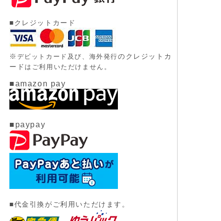
■クレジットカード
※
のクレジットカ
デビットカード及び、
海外発行
ード
はご利用いただけません。
■amazon pay
■paypay
■代金引換がご利用いただけます。