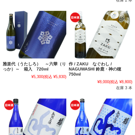
在庫 2 本
雅楽代（うたしろ） ～六華（り
作 / ZAKU なぐわし /
っか）～ 箱入 720ml
NAGUWASHI 鈴鹿・神の穂
750ml
¥5,300
(税込 ¥5,830)
¥8,000
(税込 ¥8,800)
在庫 3 本