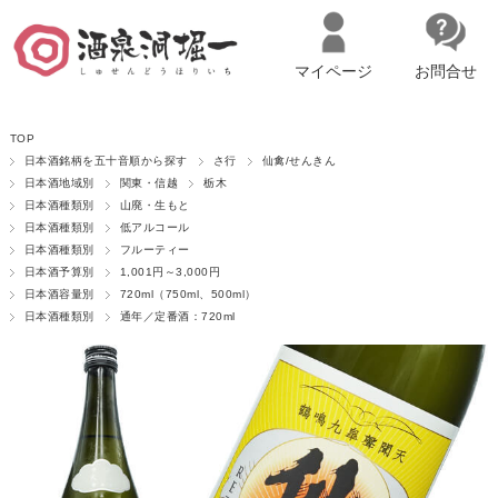
マイページ
お問合せ
__ITM_CNT__
名古屋市西区の「造り手の想いを伝える」日本酒・ワインセレクトショ
TOP
ップ
マイページへログイン
カートをみる
日本酒銘柄を五十音順から探す
さ行
仙禽/せんきん
日本酒地域別
関東・信越
栃木
日本酒種類別
山廃・生もと
日本酒種類別
低アルコール
日本酒種類別
フルーティー
日本酒予算別
1,001円～3,000円
日本酒容量別
720ml（750ml、500ml）
日本酒種類別
通年／定番酒：720ml