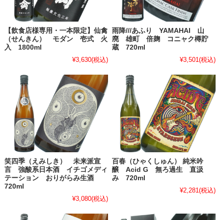
【飲食店様専用・一本限定】仙禽
雨降///あふり YAMAHAI 山
（せんきん） モダン 壱式 火
廃 雄町 倍麹 コニャク樽貯
入 1800ml
蔵 720ml
¥3,630
(税込)
¥3,501
(税込)
笑四季（えみしき） 未来派宣
百春（ひゃくしゅん） 純米吟
言 強酸系日本酒 イチゴメディ
醸 Acid G 無ろ過生 直汲
テーション おりがらみ生酒
み 720ml
720ml
¥2,281
(税込)
¥3,080
(税込)