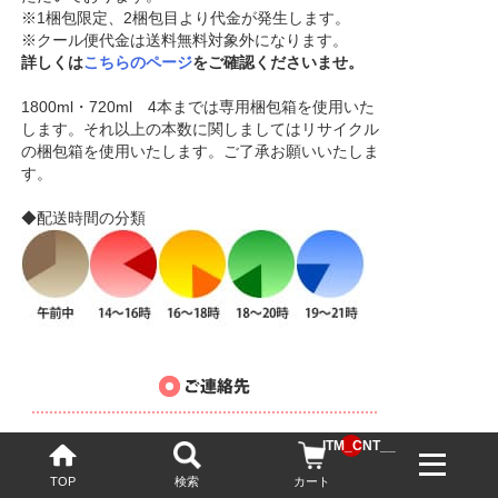
※1梱包限定、2梱包目より代金が発生します。
※クール便代金は送料無料対象外になります。
詳しくは
こちらのページ
をご確認くださいませ。
1800ml・720ml 4本までは専用梱包箱を使用いた
します。それ以上の本数に関しましてはリサイクル
の梱包箱を使用いたします。ご了承お願いいたしま
す。
◆配送時間の分類
ショップ名：酒泉洞堀一（しゅせんどうほりいち）
__ITM_CNT__
運営責任者：小久保 喜宣
TOP
検索
カート
所在地：〒451-0053 愛知県名古屋市西区枇杷島3-