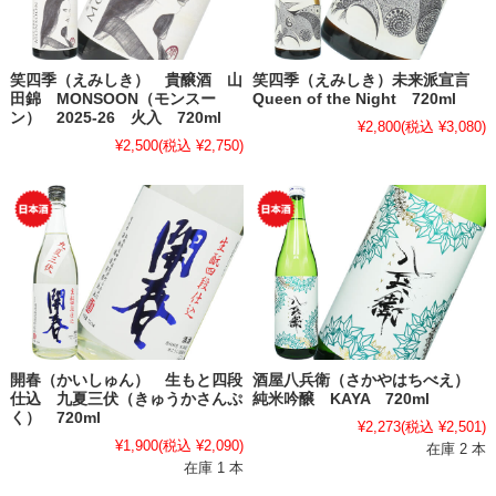
笑四季（えみしき） 貴醸酒 山
笑四季（えみしき）未来派宣言
田錦 MONSOON（モンスー
Queen of the Night 720ml
ン） 2025-26 火入 720ml
¥2,800
(税込 ¥3,080)
¥2,500
(税込 ¥2,750)
開春（かいしゅん） 生もと四段
酒屋八兵衛（さかやはちべえ）
仕込 九夏三伏（きゅうかさんぷ
純米吟醸 KAYA 720ml
く） 720ml
¥2,273
(税込 ¥2,501)
¥1,900
(税込 ¥2,090)
在庫 2 本
在庫 1 本