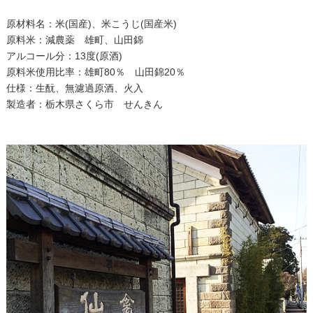
原材料名：米(国産)、米こうじ(国産米)
原料米：減農薬 雄町、山田錦
アルコール分：13度(原酒)
原料米使用比率：雄町80％ 山田錦20％
仕様：生酛、無濾過原酒、火入
製造者：栃木県さくら市 せんきん