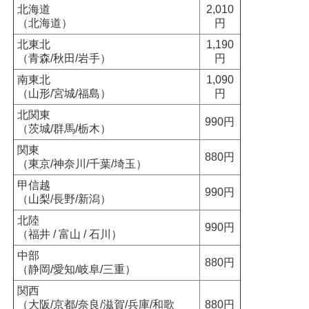
北海道
2,010
（北海道）
円
北東北
1,190
（青森/秋田/岩手）
円
南東北
1,090
（山形/宮城/福島）
円
北関東
990円
（茨城/群馬/栃木）
関東
880円
（東京/神奈川/千葉/埼玉）
甲信越
990円
（山梨/長野/新潟）
北陸
990円
（福井 / 富山 / 石川）
中部
880円
（静岡/愛知/岐阜/三重）
関西
（大阪/京都/奈良/滋賀/兵庫/和歌
880円