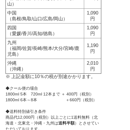
山）
中国
1,090
（島根/鳥取/山口/広島/岡山）
円
四国
1,090
（愛媛/香川/高知/徳島）
円
九州
1,190
（福岡/佐賀/長崎/熊本/大分/宮崎/鹿
円
児島）
沖縄
2,010
（沖縄）
円
※ 上記金額に10％の税が別途かかります。
◆クール便の場合
1800ml 5本 720ml 12本まで ＋ 400円（税別）
1800ml 6本～8本 ＋660円（税別）
◆送料特別値引き条件
商品代12,000円（税別）以上ごとに1送料無料（北
海道・北東北・沖縄・九州は
送料半額
）とさせてい
ただいております。