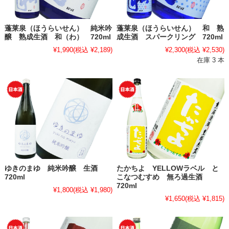
蓬莱泉（ほうらいせん） 純米吟
蓬莱泉（ほうらいせん） 和 熟
醸 熟成生酒 和（わ） 720ml
成生酒 スパークリング 720ml
¥1,990
(税込 ¥2,189)
¥2,300
(税込 ¥2,530)
在庫 3 本
ゆきのまゆ 純米吟醸 生酒
たかちよ YELLOWラベル と
720ml
こなつむすめ 無ろ過生酒
720ml
¥1,800
(税込 ¥1,980)
¥1,650
(税込 ¥1,815)