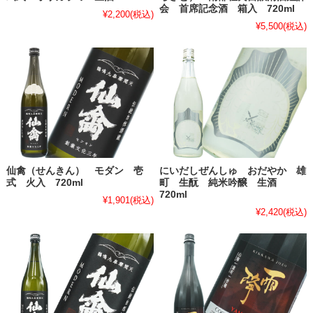
会 首席記念酒 箱入 720ml
¥2,200
(税込)
¥5,500
(税込)
仙禽（せんきん） モダン 壱
にいだしぜんしゅ おだやか 雄
式 火入 720ml
町 生酛 純米吟醸 生酒
720ml
¥1,901
(税込)
¥2,420
(税込)