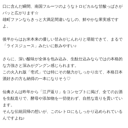
口に含んだ瞬間、南国フルーツのようなトロピカルな甘酸っぱさが
パッと広がります☆
雄町ファンならきっと大満足間違いなしの、鮮やかな果実感です
よ。
後半からはお米本来の優しい甘みがじんわりと堪能できて、まるで
「ライスジュース」みたいに飲みやすい♪
さらに、深い酸味が全体を包み込み、生酛仕込みならではの本格的
な力強さと深みがグングン感じられます。
この火入れ版「壱式」では特にその魅力がしっかり出て、本格日本
酒好きの方も納得の一本になりそう♡
仙禽さんは昨年から「江戸返り」をコンセプトに掲げ、全てのお酒
を生酛造りで、酵母や添加物を一切使わず、自然な造りを貫いてい
ます。
そんな伝統回帰の想いが、このレトロにもしっかり込められている
んですよね♪