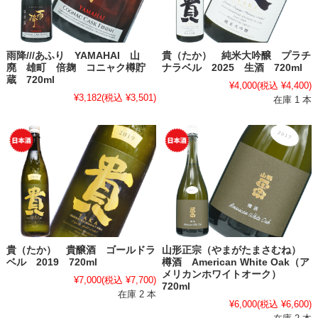
雨降///あふり YAMAHAI 山
貴（たか） 純米大吟醸 プラチ
廃 雄町 倍麹 コニャク樽貯
ナラベル 2025 生酒 720ml
蔵 720ml
¥4,000
(税込 ¥4,400)
¥3,182
(税込 ¥3,501)
在庫 1 本
貴（たか） 貴醸酒 ゴールドラ
山形正宗（やまがたまさむね）
ベル 2019 720ml
樽酒 American White Oak（ア
メリカンホワイトオーク）
¥7,000
(税込 ¥7,700)
720ml
在庫 2 本
¥6,000
(税込 ¥6,600)