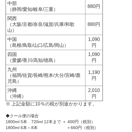
中部
880円
（静岡/愛知/岐阜/三重）
関西
（大阪/京都/奈良/滋賀/兵庫/和歌
880円
山）
中国
1,090
（島根/鳥取/山口/広島/岡山）
円
四国
1,090
（愛媛/香川/高知/徳島）
円
九州
1,190
（福岡/佐賀/長崎/熊本/大分/宮崎/鹿
円
児島）
沖縄
2,010
（沖縄）
円
※ 上記金額に10％の税が別途かかります。
◆クール便の場合
1800ml 5本 720ml 12本まで ＋ 400円（税別）
1800ml 6本～8本 ＋660円（税別）