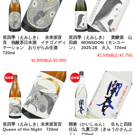
笑四季（えみしき） 未来派宣
笑四季（えみしき） 貴醸酒 山
言 強酸系日本酒 イチゴメディ
田錦 MONSOON（モンスー
テーション おりがらみ生酒
ン） 2025-26 火入 720ml
720ml
¥2,500
(税込 ¥2,750)
¥2,800
(税込 ¥3,080)
笑四季（えみしき）未来派宣言
開春（かいしゅん） 生もと四段
Queen of the Night 720ml
仕込 九夏三伏（きゅうかさんぷ
く） 720ml