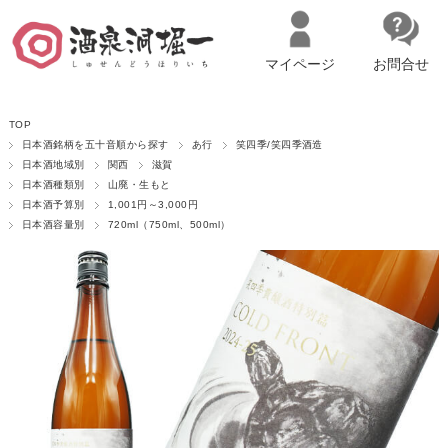
マイページ
お問合せ
__ITM_CNT__
名古屋市西区の「造り手の想いを伝える」日本酒・ワインセレクトショ
TOP
ップ
マイページへログイン
カートをみる
日本酒銘柄を五十音順から探す
あ行
笑四季/笑四季酒造
日本酒地域別
関西
滋賀
日本酒種類別
山廃・生もと
日本酒予算別
1,001円～3,000円
日本酒容量別
720ml（750ml、500ml）