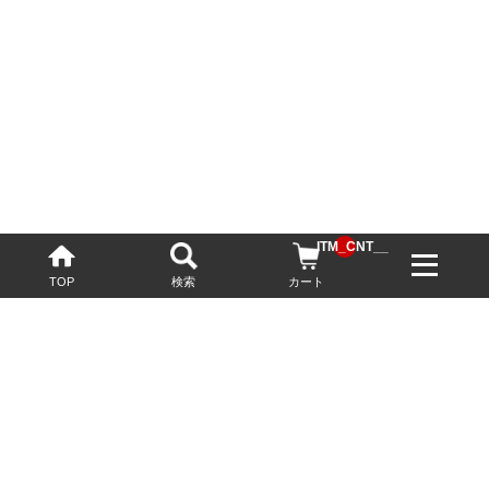
__ITM_CNT__
TOP
検索
カート
配送・送料について
お酒の鮮度を保つため、必要に応じてクール便で配送いたします。
基本送料無料