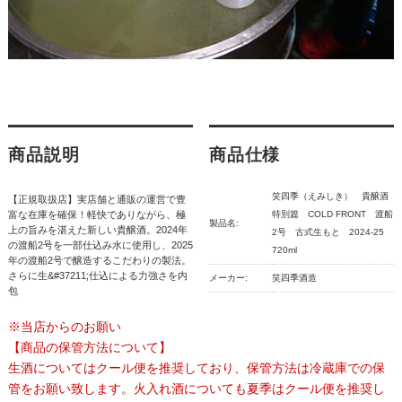
商品説明
商品仕様
笑四季（えみしき） 貴醸酒
【正規取扱店】実店舗と通販の運営で豊
富な在庫を確保！軽快でありながら、極
特別篇 COLD FRONT 渡船
製品名:
上の旨みを湛えた新しい貴醸酒。2024年
2号 古式生もと 2024-25
の渡船2号を一部仕込み水に使用し、2025
720ml
年の渡船2号で醸造するこだわりの製法。
さらに生&#37211;仕込による力強さを内
メーカー:
笑四季酒造
包
※当店からのお願い
【商品の保管方法について】
生酒についてはクール便を推奨しており、保管方法は冷蔵庫での保
管をお願い致します。火入れ酒についても夏季はクール便を推奨し