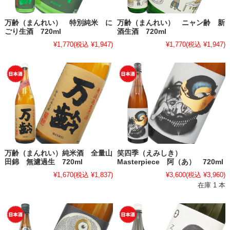
万齢（まんれい） 特別純米 に
万齢（まんれい） ニャン齢 新
ごり生酒 720ml
酒生酒 720ml
¥1,770
(税込 ¥1,947)
¥1,770
(税込 ¥1,947)
万齢（まんれい）純米酒 全量山
笑四季（えみしき）
田錦 無濾過生 720ml
Masterpiece 阿（あ） 720ml
¥1,670
(税込 ¥1,837)
¥3,600
(税込 ¥3,960)
在庫 1 本