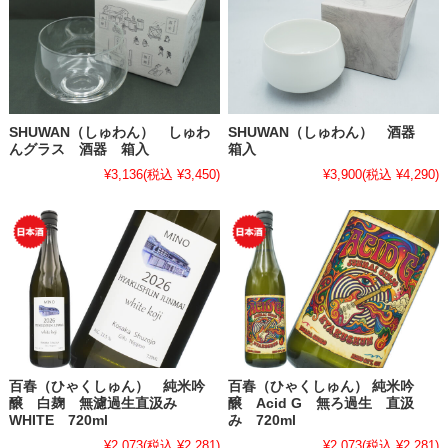
SHUWAN（しゅわん） しゅわ
SHUWAN（しゅわん） 酒器
んグラス 酒器 箱入
箱入
¥3,136
(税込 ¥3,450)
¥3,900
(税込 ¥4,290)
百春（ひゃくしゅん） 純米吟
百春（ひゃくしゅん） 純米吟
醸 白麹 無濾過生直汲み
醸 Acid G 無ろ過生 直汲
WHITE 720ml
み 720ml
¥2,073
(税込 ¥2,281)
¥2,073
(税込 ¥2,281)