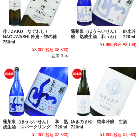
作 / ZAKU なぐわし /
蓬莱泉（ほうらいせん） 純米吟
NAGUWASHI 鈴鹿・神の穂
醸 熟成生酒 和（わ） 720ml
750ml
¥1,990
(税込 ¥2,189)
¥8,000
(税込 ¥8,800)
在庫 3 本
蓬莱泉（ほうらいせん） 和 熟
ゆきのまゆ 純米吟醸 生酒
成生酒 スパークリング 720ml
720ml
¥2,300
(税込 ¥2,530)
¥1,800
(税込 ¥1,980)