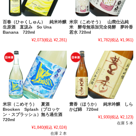
百春（ひゃくしゅん） 純米吟醸
米宗（こめそう） 山廃仕込純
生原酒 直汲み So Una
米 酵母無添加完全発酵 夢吟香
Banana 720ml
若水 720ml
¥2,073
(税込 ¥2,281)
¥1,782
(税込 ¥1,961)
米宗（こめそう） 夏酒
豊香（ほうか） 純米吟醸 しら
Brocken Splash（ブロッケ
かば錦 720ml
ン・スプラッシュ）無ろ過生酒
¥1,930
(税込 ¥2,123)
720ml
在庫 5 本
¥1,840
(税込 ¥2,024)
在庫 2 本