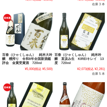
在庫 3 本
百春（ひゃくしゅん） 純米大吟
百春（ひゃくしゅん） 純米吟
醸 槽搾り 令和8年全国新酒鑑
醸 直汲み生 KIREIキレイ 13
評会 金賞受賞酒 720ml
度 720ml
¥5,000
(税込 ¥5,500)
¥2,073
(税込 ¥2,281)
在庫 5 本