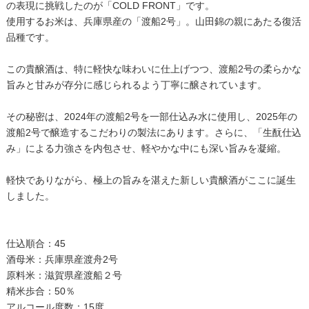
の表現に挑戦したのが「COLD FRONT」です。
使用するお米は、兵庫県産の「渡船2号」。山田錦の親にあたる復活
品種です。
この貴醸酒は、特に軽快な味わいに仕上げつつ、渡船2号の柔らかな
旨みと甘みが存分に感じられるよう丁寧に醸されています。
その秘密は、2024年の渡船2号を一部仕込み水に使用し、2025年の
渡船2号で醸造するこだわりの製法にあります。さらに、「生酛仕込
み」による力強さを内包させ、軽やかな中にも深い旨みを凝縮。
軽快でありながら、極上の旨みを湛えた新しい貴醸酒がここに誕生
しました。
仕込順合：45
酒母米：兵庫県産渡舟2号
原料米：滋賀県産渡船２号
精米歩合：50％
アルコール度数：15度