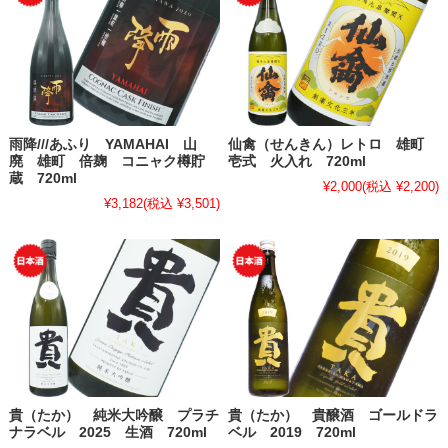
雨降///あふり YAMAHAI 山
仙禽（せんきん）レトロ 雄町
廃 雄町 倍麹 コニャク樽貯
壱式 火入れ 720ml
蔵 720ml
¥2,000
(税込 ¥2,200)
¥3,182
(税込 ¥3,501)
貴（たか） 純米大吟醸 プラチ
貴（たか） 貴醸酒 ゴールドラ
ナラベル 2025 生酒 720ml
ベル 2019 720ml