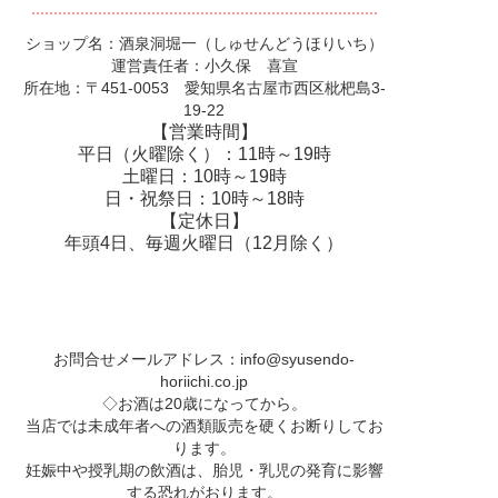
ショップ名：酒泉洞堀一（しゅせんどうほりいち）
運営責任者：小久保 喜宣
所在地：〒451-0053 愛知県名古屋市西区枇杷島3-
19-22
【営業時間】
平日（火曜除く）：11時～19時
土曜日：10時～19時
日・祝祭日：10時～18時
【定休日】
年頭4日、毎週火曜日（12月除く）
お問合せメールアドレス：
info@syusendo-
horiichi.co.jp
◇お酒は20歳になってから。
当店では未成年者への酒類販売を硬くお断りしてお
ります。
妊娠中や授乳期の飲酒は、胎児・乳児の発育に影響
する恐れがおります。