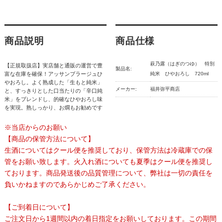
商品説明
商品仕様
萩乃露（はぎのつゆ） 特別
【正規取扱店】実店舗と通販の運営で豊
製品名:
富な在庫を確保！アッサンブラージュひ
純米 ひやおろし 720ml
やおろし。よく熟成した「生もと純米」
メーカー:
福井弥平商店
と、すっきりとした口当たりの「辛口純
米」をブレンドし、的確なひやおろし味
を実現。熟しっかり、お燗もお勧めです
※当店からのお願い
【商品の保管方法について】
生酒についてはクール便を推奨しており、保管方法は冷蔵庫での保
管をお願い致します。火入れ酒についても夏季はクール便を推奨し
ております。商品発送後の品質管理について、弊社は一切の責任を
負いかねますのであらかじめご了承ください。
【ご到着日について】
ご注文日から1週間以内の着日指定をお願いしております。この期間