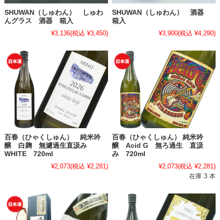
SHUWAN（しゅわん） しゅわ
SHUWAN（しゅわん） 酒器
んグラス 酒器 箱入
箱入
¥3,136
(税込 ¥3,450)
¥3,900
(税込 ¥4,290)
百春（ひゃくしゅん） 純米吟
百春（ひゃくしゅん） 純米吟
醸 白麹 無濾過生直汲み
醸 Acid G 無ろ過生 直汲
WHITE 720ml
み 720ml
¥2,073
(税込 ¥2,281)
¥2,073
(税込 ¥2,281)
在庫 3 本