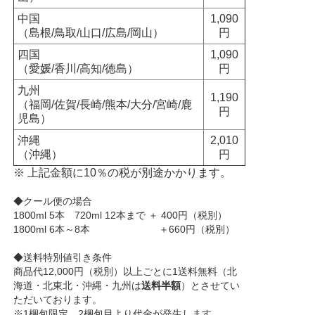
中国
1,090
（島根/鳥取/山口/広島/岡山）
円
四国
1,090
（愛媛/香川/高知/徳島）
円
九州
1,190
（福岡/佐賀/長崎/熊本/大分/宮崎/鹿
円
児島）
沖縄
2,010
（沖縄）
円
※ 上記金額に10％の税が別途かかります。
◆クール便の場合
1800ml 5本 720ml 12本まで ＋ 400円（税別）
1800ml 6本～8本 ＋660円（税別）
◆送料特別値引き条件
商品代12,000円（税別）以上ごとに1送料無料（北
海道・北東北・沖縄・九州は
送料半額
）とさせてい
ただいております。
※1梱包限定、2梱包目より代金が発生します。