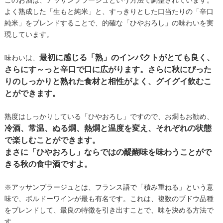
このお酒は、アッサンブラージュという方法で調整されています。
よく熟成した「生もと純米」と、すっきりとした口当たりの「辛口
純米」をブレンドすることで、的確な「ひやおろし」の味わいを実
現しています。
最初に感じる「熟」のインパクトがとても良く、
味わいは、
さらにす～っと辛口で口に広がります。さらに秋にぴった
りのしっかりと熟れた食材と相性がよく、グイグイ飲むこ
とができます。
熟度はしっかりしている「ひやおろし」ですので、お燗もお勧め、
冷酒、常温、ぬる燗、熱燗と温度を変え、それぞれの状態
で楽しむことができます。
まさに「ひやおろし」ならではの醍醐味を味わうことがで
きる秋の食中酒ですよ。
※アッサンブラージュとは、フランス語で「積み重ねる」という意
味で、ボルドーワインが最も有名です。これは、複数のブドウ品種
をブレンドして、最良の特徴を引き出すことで、味を決める方法で
す。