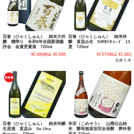
百春（ひゃくしゅん） 純米大吟
百春（ひゃくしゅん） 純米吟
醸 槽搾り 令和8年全国新酒鑑
醸 直汲み生 KIREIキレイ 13
評会 金賞受賞酒 720ml
度 720ml
¥5,000
(税込 ¥5,500)
¥2,073
(税込 ¥2,281)
在庫 5 本
百春（ひゃくしゅん） 純米吟醸
米宗（こめそう） 山廃仕込純
生原酒 直汲み So Una
米 酵母無添加完全発酵 夢吟香
Banana 720ml
若水 720ml