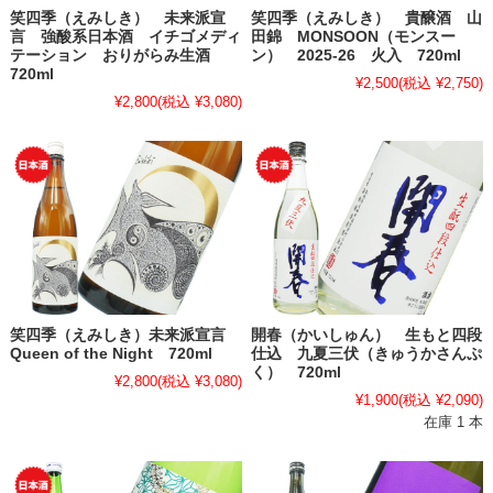
笑四季（えみしき） 未来派宣
笑四季（えみしき） 貴醸酒 山
言 強酸系日本酒 イチゴメディ
田錦 MONSOON（モンスー
テーション おりがらみ生酒
ン） 2025-26 火入 720ml
720ml
¥2,500
(税込 ¥2,750)
¥2,800
(税込 ¥3,080)
笑四季（えみしき）未来派宣言
開春（かいしゅん） 生もと四段
Queen of the Night 720ml
仕込 九夏三伏（きゅうかさんぷ
く） 720ml
¥2,800
(税込 ¥3,080)
¥1,900
(税込 ¥2,090)
在庫 1 本