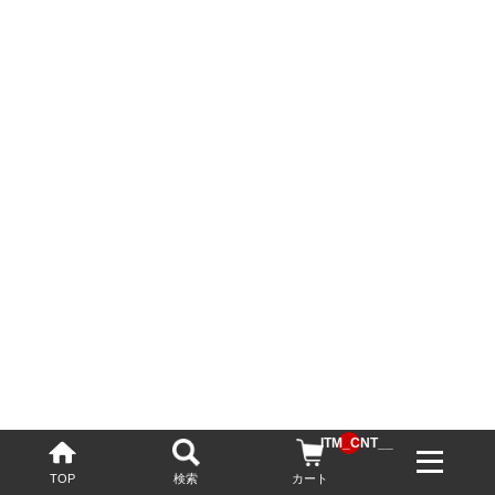
__ITM_CNT__
TOP
検索
カート