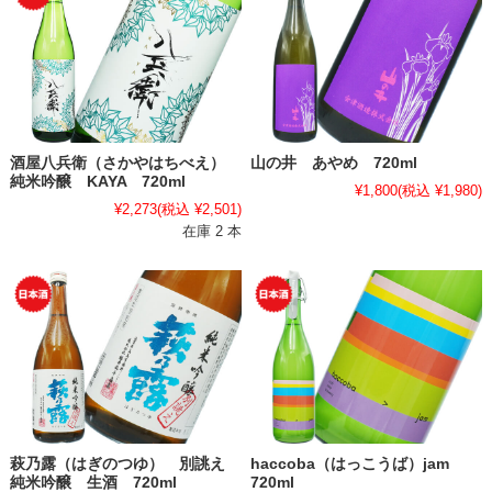
酒屋八兵衛（さかやはちべえ）
山の井 あやめ 720ml
純米吟醸 KAYA 720ml
¥1,800
(税込 ¥1,980)
¥2,273
(税込 ¥2,501)
在庫 2 本
萩乃露（はぎのつゆ） 別誂え
haccoba（はっこうば）jam
純米吟醸 生酒 720ml
720ml