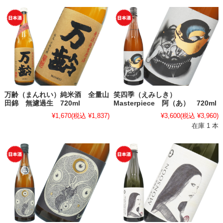
万齢（まんれい）純米酒 全量山
笑四季（えみしき）
田錦 無濾過生 720ml
Masterpiece 阿（あ） 720ml
¥1,670
(税込 ¥1,837)
¥3,600
(税込 ¥3,960)
在庫 1 本