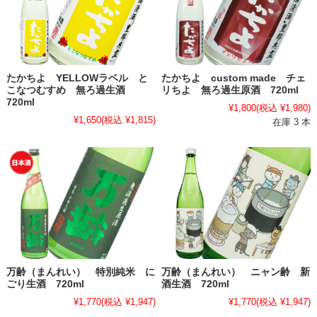
たかちよ YELLOWラベル と
たかちよ custom made チェ
こなつむすめ 無ろ過生酒
リちよ 無ろ過生原酒 720ml
720ml
¥1,800
(税込 ¥1,980)
¥1,650
(税込 ¥1,815)
在庫 3 本
万齢（まんれい） 特別純米 に
万齢（まんれい） ニャン齢 新
ごり生酒 720ml
酒生酒 720ml
¥1,770
(税込 ¥1,947)
¥1,770
(税込 ¥1,947)