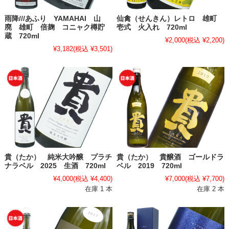
雨降///あふり YAMAHAI 山
仙禽（せんきん）レトロ 雄町
廃 雄町 倍麹 コニャク樽貯
壱式 火入れ 720ml
蔵 720ml
¥2,000
(税込 ¥2,200)
¥3,182
(税込 ¥3,501)
貴（たか） 純米大吟醸 プラチ
貴（たか） 貴醸酒 ゴールドラ
ナラベル 2025 生酒 720ml
ベル 2019 720ml
¥4,000
(税込 ¥4,400)
¥7,000
(税込 ¥7,700)
在庫 1 本
在庫 2 本