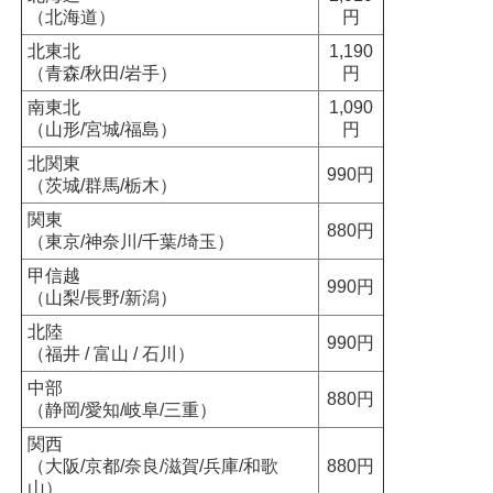
（北海道）
円
北東北
1,190
（青森/秋田/岩手）
円
南東北
1,090
（山形/宮城/福島）
円
北関東
990円
（茨城/群馬/栃木）
関東
880円
（東京/神奈川/千葉/埼玉）
甲信越
990円
（山梨/長野/新潟）
北陸
990円
（福井 / 富山 / 石川）
中部
880円
（静岡/愛知/岐阜/三重）
関西
（大阪/京都/奈良/滋賀/兵庫/和歌
880円
山）