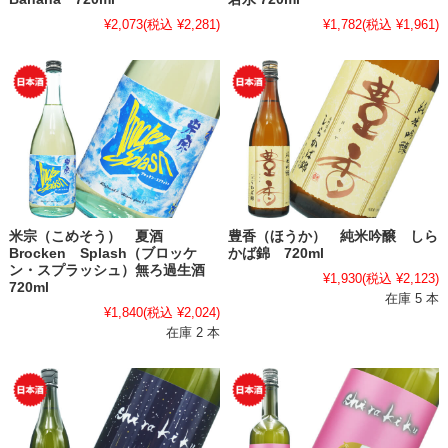
¥2,073
(税込 ¥2,281)
¥1,782
(税込 ¥1,961)
米宗（こめそう） 夏酒
豊香（ほうか） 純米吟醸 しら
Brocken Splash（ブロッケ
かば錦 720ml
ン・スプラッシュ）無ろ過生酒
¥1,930
(税込 ¥2,123)
720ml
在庫 5 本
¥1,840
(税込 ¥2,024)
在庫 2 本