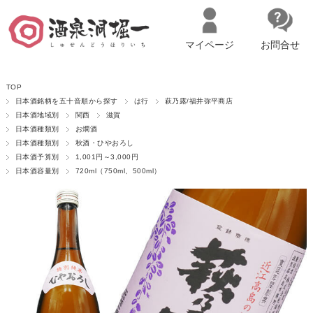
マイページ
お問合せ
__ITM_CNT__
名古屋市西区の「造り手の想いを伝える」日本酒・ワインセレクトショ
TOP
ップ
マイページへログイン
カートをみる
日本酒銘柄を五十音順から探す
は行
萩乃露/福井弥平商店
日本酒地域別
関西
滋賀
日本酒種類別
お燗酒
日本酒種類別
秋酒・ひやおろし
日本酒予算別
1,001円～3,000円
日本酒容量別
720ml（750ml、500ml）