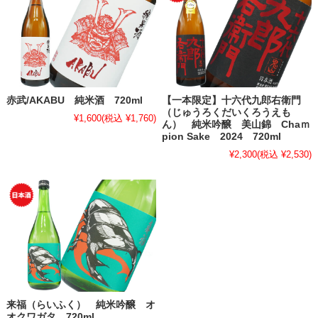
赤武/AKABU 純米酒 720ml
【一本限定】十六代九郎右衛門
（じゅうろくだいくろうえも
¥1,600
(税込 ¥1,760)
ん） 純米吟醸 美山錦 Chaｍ
pion Sake 2024 720ml
¥2,300
(税込 ¥2,530)
来福（らいふく） 純米吟醸 オ
オクワガタ 720ml