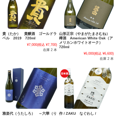
貴（たか） 貴醸酒 ゴールドラ
山形正宗（やまがたまさむね）
ベル 2019 720ml
樽酒 American White Oak（ア
メリカンホワイトオーク）
¥7,000
(税込 ¥7,700)
720ml
在庫 2 本
¥6,000
(税込 ¥6,600)
在庫 2 本
雅楽代（うたしろ） ～六華（り
作 / ZAKU なぐわし /