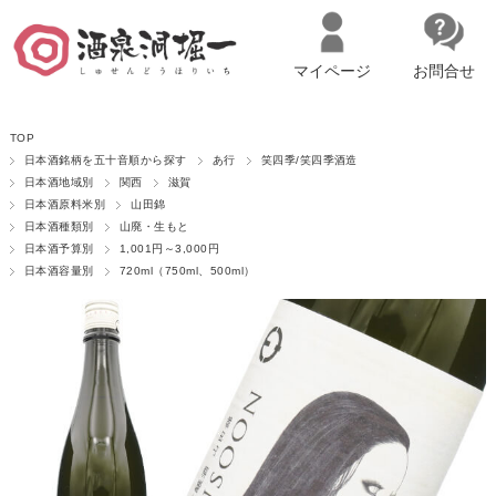
マイページ
お問合せ
__ITM_CNT__
名古屋市西区の「造り手の想いを伝える」日本酒・ワインセレクトショ
TOP
ップ
マイページへログイン
カートをみる
日本酒銘柄を五十音順から探す
あ行
笑四季/笑四季酒造
日本酒地域別
関西
滋賀
日本酒原料米別
山田錦
日本酒種類別
山廃・生もと
日本酒予算別
1,001円～3,000円
日本酒容量別
720ml（750ml、500ml）