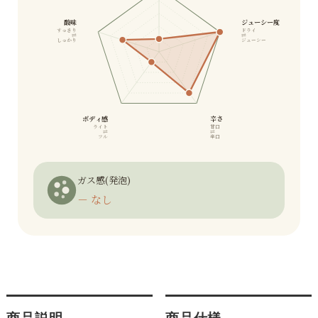
酸味
ジューシー度
すっきり
ドライ
⇄
⇄
しっかり
ジューシー
ボディ感
辛さ
ライト
甘口
⇄
⇄
フル
辛口
ガス感(発泡)
－ なし