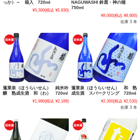
っか）～ 箱入 720ml
NAGUWASHI 鈴鹿・神の穂
750ml
¥5,300
(税込 ¥5,830)
¥8,000
(税込 ¥8,800)
在庫 3 本
蓬莱泉（ほうらいせん） 純米吟
蓬莱泉（ほうらいせん） 和 熟
醸 熟成生酒 和（わ） 720ml
成生酒 スパークリング 720ml
¥1,990
(税込 ¥2,189)
¥2,300
(税込 ¥2,530)
在庫 3 本