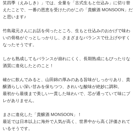
笑四季（えみしき）」では、全量を「古式生もと仕込み」に切り替
えたことで、一番の恩恵を受けたのがこの「貴醸酒 MONSOON」だ
と思います♪
竹島蔵元さんにお話を伺ったところ、生もと仕込みのおかげで味わ
いの骨格がぐっとしっかりし、さまざまなバランスで仕上げやすく
なったそうです。
しかも熟成してもバランスが崩れにくく、長期熟成にもぴったりな
酒質に進化したとのこと！
確かに飲んでみると、山田錦の厚みのある旨味がしっかりあり、貴
醸酒らしい深い甘みを保ちつつ、きれいな酸味が絶妙に調和。
最初から最後まで美しい一貫した味わいで、芯が通っていて味にブ
レがありません。
まさに進化した「貴醸酒 MONSOON」！
最近では日本以上に海外で人気が高く、世界中から高く評価されて
いるそうです。