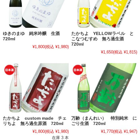
ゆきのまゆ 純米吟醸 生酒
たかちよ YELLOWラベル と
720ml
こなつむすめ 無ろ過生酒
720ml
¥1,800
(税込 ¥1,980)
¥1,650
(税込 ¥1,815)
たかちよ custom made チェ
万齢（まんれい） 特別純米 に
リちよ 無ろ過生原酒 720ml
ごり生酒 720ml
¥1,800
(税込 ¥1,980)
¥1,770
(税込 ¥1,947)
在庫 3 本