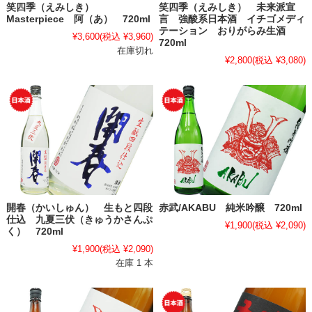
笑四季（えみしき）
笑四季（えみしき） 未来派宣
Masterpiece 阿（あ） 720ml
言 強酸系日本酒 イチゴメディ
テーション おりがらみ生酒
¥3,600
(税込 ¥3,960)
720ml
在庫切れ
¥2,800
(税込 ¥3,080)
開春（かいしゅん） 生もと四段
赤武/AKABU 純米吟醸 720ml
仕込 九夏三伏（きゅうかさんぷ
¥1,900
(税込 ¥2,090)
く） 720ml
¥1,900
(税込 ¥2,090)
在庫 1 本