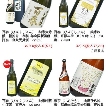
百春（ひゃくしゅん） 純米大吟
百春（ひゃくしゅん） 純米吟
醸 槽搾り 令和8年全国新酒鑑
醸 直汲み生 KIREIキレイ 13
評会 金賞受賞酒 720ml
度 720ml
¥5,000
(税込 ¥5,500)
¥2,073
(税込 ¥2,281)
在庫 5 本
百春（ひゃくしゅん） 純米吟醸
米宗（こめそう） 山廃仕込純
生原酒 直汲み So Una
米 酵母無添加完全発酵 夢吟香