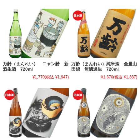
万齢（まんれい） ニャン齢 新
万齢（まんれい）純米酒 全量山
酒生酒 720ml
田錦 無濾過生 720ml
¥1,770
(税込 ¥1,947)
¥1,670
(税込 ¥1,837)