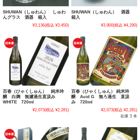
SHUWAN（しゅわん） しゅわ
SHUWAN（しゅわん） 酒器
んグラス 酒器 箱入
箱入
¥3,136
(税込 ¥3,450)
¥3,900
(税込 ¥4,290)
百春（ひゃくしゅん） 純米吟
百春（ひゃくしゅん） 純米吟
醸 白麹 無濾過生直汲み
醸 Acid G 無ろ過生 直汲
WHITE 720ml
み 720ml
¥2,073
(税込 ¥2,281)
¥2,073
(税込 ¥2,281)
在庫 3 本