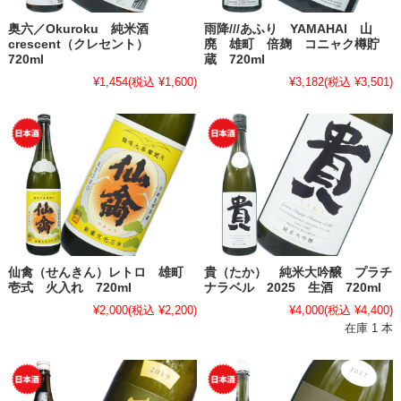
奥六／Okuroku 純米酒
雨降///あふり YAMAHAI 山
crescent（クレセント）
廃 雄町 倍麹 コニャク樽貯
720ml
蔵 720ml
¥1,454
(税込 ¥1,600)
¥3,182
(税込 ¥3,501)
仙禽（せんきん）レトロ 雄町
貴（たか） 純米大吟醸 プラチ
壱式 火入れ 720ml
ナラベル 2025 生酒 720ml
¥2,000
(税込 ¥2,200)
¥4,000
(税込 ¥4,400)
在庫 1 本