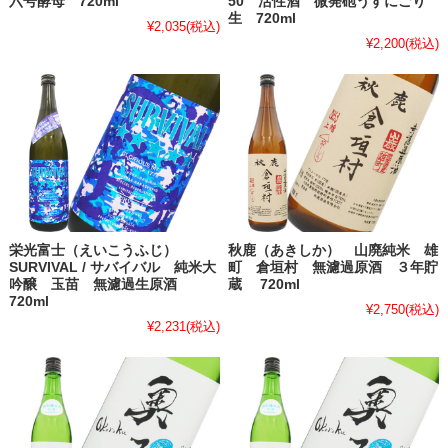
六号酵母 720ml
50 活性酒 微発砲うすにごり
生 720ml
¥2,035
(税込)
¥2,200
(税込)
栄光富士（えいこうふじ）
秋鹿（あきしか） 山廃純米 雄
SURVIVAL / サバイバル 純米大
町 倉垣村 無濾過原酒 ３年貯
吟醸 玉苗 無濾過生原酒
蔵 720ml
720ml
¥2,750
(税込)
¥2,231
(税込)