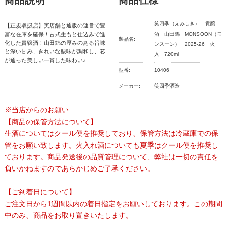
商品説明
商品仕様
笑四季（えみしき） 貴醸
【正規取扱店】実店舗と通販の運営で豊
富な在庫を確保！古式生もと仕込みで進
酒 山田錦 MONSOON（モ
製品名:
化した貴醸酒！山田錦の厚みのある旨味
ンスーン） 2025-26 火
と深い甘み、きれいな酸味が調和し、芯
入 720ml
が通った美しい一貫した味わい♪
型番:
10406
メーカー:
笑四季酒造
※当店からのお願い
【商品の保管方法について】
生酒についてはクール便を推奨しており、保管方法は冷蔵庫での保
管をお願い致します。火入れ酒についても夏季はクール便を推奨し
ております。商品発送後の品質管理について、弊社は一切の責任を
負いかねますのであらかじめご了承ください。
【ご到着日について】
ご注文日から1週間以内の着日指定をお願いしております。この期間
中のみ、商品をお取り置きいたします。