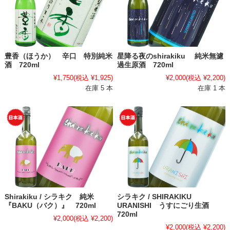
豊香（ほうか） 辛口 特別純米
星降る夜のshirakiku 純米無濾
酒 720ml
過生原酒 720ml
¥1,750
(税込 ¥1,925)
¥2,000
(税込 ¥2,200)
在庫 5 本
在庫 1 本
Shirakiku / シラキク 純米
シラキク / SHIRAKIKU
『BAKU（バク）』 720ml
URANISHI うすにごり生酒
720ml
¥2,000
(税込 ¥2,200)
¥2,000
(税込 ¥2,200)