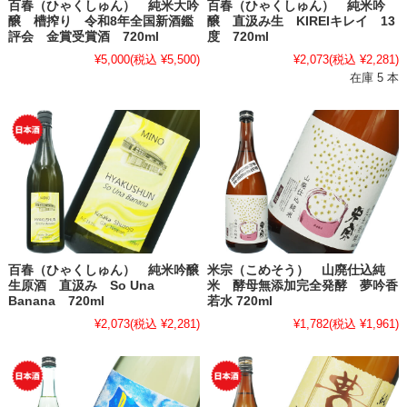
百春（ひゃくしゅん） 純米大吟
百春（ひゃくしゅん） 純米吟
醸 槽搾り 令和8年全国新酒鑑
醸 直汲み生 KIREIキレイ 13
評会 金賞受賞酒 720ml
度 720ml
¥5,000
(税込 ¥5,500)
¥2,073
(税込 ¥2,281)
在庫 5 本
百春（ひゃくしゅん） 純米吟醸
米宗（こめそう） 山廃仕込純
生原酒 直汲み So Una
米 酵母無添加完全発酵 夢吟香
Banana 720ml
若水 720ml
¥2,073
(税込 ¥2,281)
¥1,782
(税込 ¥1,961)