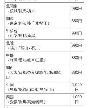
北関東
990円
（茨城/群馬/栃木）
関東
880円
（東京/神奈川/千葉/埼玉）
甲信越
990円
（山梨/長野/新潟）
北陸
990円
（福井 / 富山 / 石川）
中部
880円
（静岡/愛知/岐阜/三重）
関西
（大阪/京都/奈良/滋賀/兵庫/和歌
880円
山）
中国
1,090
（島根/鳥取/山口/広島/岡山）
円
四国
1,090
（愛媛/香川/高知/徳島）
円