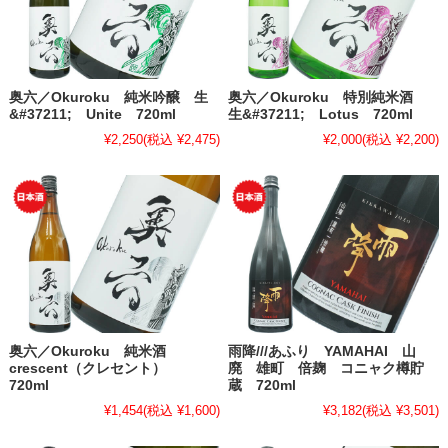
奥六／Okuroku 純米吟醸 生
奥六／Okuroku 特別純米酒
&#37211; Unite 720ml
生&#37211; Lotus 720ml
¥2,250
(税込 ¥2,475)
¥2,000
(税込 ¥2,200)
奥六／Okuroku 純米酒
雨降///あふり YAMAHAI 山
crescent（クレセント）
廃 雄町 倍麹 コニャク樽貯
720ml
蔵 720ml
¥1,454
(税込 ¥1,600)
¥3,182
(税込 ¥3,501)