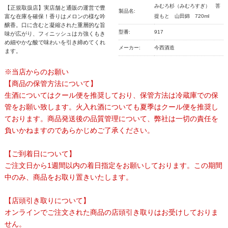
みむろ杉（みむろすぎ） 菩
【正規取扱店】実店舗と通販の運営で豊
製品名:
富な在庫を確保！香りはメロンの様な吟
提もと 山田錦 720ml
醸香。口に含むと凝縮された重層的な旨
型番:
917
味が広がり、フィニッシュはカ強くもき
め細やかな酸で味わいを引き締めてくれ
メーカー:
今西酒造
ます。
※当店からのお願い
【商品の保管方法について】
生酒についてはクール便を推奨しており、保管方法は冷蔵庫での保
管をお願い致します。火入れ酒についても夏季はクール便を推奨し
ております。商品発送後の品質管理について、弊社は一切の責任を
負いかねますのであらかじめご了承ください。
【ご到着日について】
ご注文日から1週間以内の着日指定をお願いしております。この期間
中のみ、商品をお取り置きいたします。
【店頭引き取りについて】
オンラインでご注文された商品の店頭引き取りはお受けしておりま
せん。