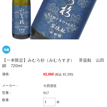
【一本限定】みむろ杉（みむろすぎ） 菩提酛 山田
錦 720ml
¥2,000
価格:
(税込 ¥2,200)
メーカー：
今西酒造
型番：
917
数量:
本