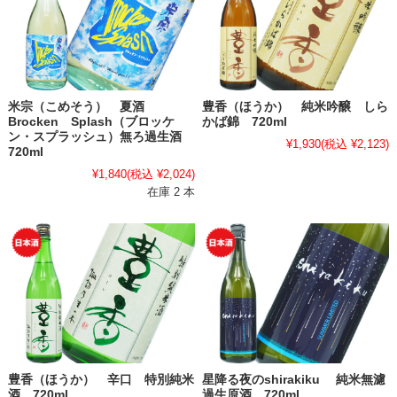
米宗（こめそう） 夏酒
豊香（ほうか） 純米吟醸 しら
Brocken Splash（ブロッケ
かば錦 720ml
ン・スプラッシュ）無ろ過生酒
¥1,930
(税込 ¥2,123)
720ml
¥1,840
(税込 ¥2,024)
在庫 2 本
豊香（ほうか） 辛口 特別純米
星降る夜のshirakiku 純米無濾
酒 720ml
過生原酒 720ml