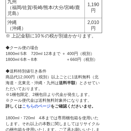
九州
1,190
（福岡/佐賀/長崎/熊本/大分/宮崎/鹿
円
児島）
沖縄
2,010
（沖縄）
円
※ 上記金額に10％の税が別途かかります。
◆クール便の場合
1800ml 5本 720ml 12本まで ＋ 400円（税別）
1800ml 6本～8本 ＋660円（税別）
◆送料特別値引き条件
商品代12,000円（税別）以上ごとに1送料無料（北
海道・北東北・沖縄・九州は
送料半額
）とさせてい
ただいております。
※1梱包限定、2梱包目より代金が発生します。
※クール便代金は送料無料対象外になります。
詳しくは
こちらのページ
をご確認くださいませ。
1800ml・720ml 4本までは専用梱包箱を使用いた
します。それ以上の本数に関しましてはリサイクル
の梱包箱を使用いたします。ご了承お願いいたしま