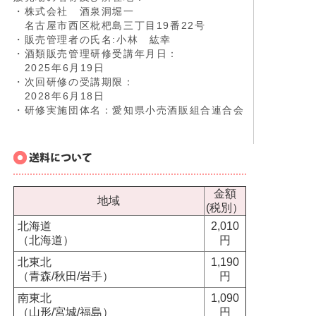
・株式会社 酒泉洞堀一
名古屋市西区枇杷島三丁目19番22号
・販売管理者の氏名:小林 紘幸
・酒類販売管理研修受講年月日：
2025年6月19日
・次回研修の受講期限：
2028年6月18日
・研修実施団体名：愛知県小売酒販組合連合会
金額
地域
(税別）
北海道
2,010
（北海道）
円
北東北
1,190
（青森/秋田/岩手）
円
南東北
1,090
（山形/宮城/福島）
円