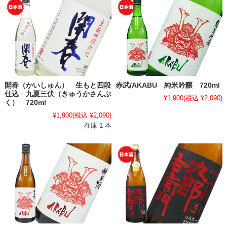
開春（かいしゅん） 生もと四段
赤武/AKABU 純米吟醸 720ml
仕込 九夏三伏（きゅうかさんぷ
¥1,900
(税込 ¥2,090)
く） 720ml
¥1,900
(税込 ¥2,090)
在庫 1 本