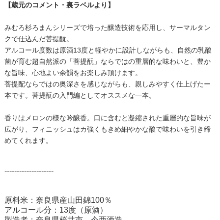
【蔵元のコメント・裏ラベルより】
みむろ杉ろまんシリーズで培った醸造技術を応用し、サーマルタン
クで仕込んだ菩提酛。
アルコール度数は原酒13度と軽やかに設計しながらも、自然の乳酸
菌が育む超自然派の「菩提酛」ならではの重層的な味わいと、豊か
な旨味、心地よい余韻をお楽しみ頂けます。
菩提配ならではの奥深さを感じながらも、親しみやすく仕上げたー
本です。菩提酛の入門編としてオススメな一本。
香りはメロンの様な吟醸香。口に含むと凝縮された重層的な旨味が
広がり、フィニッシュはカ強くもきめ細やかな酸で味わいを引き締
めてくれます。
--------------------
原料米：奈良県産山田錦100％
アルコール分：13度（原酒）
製造者：奈良県桜井市 今西酒造