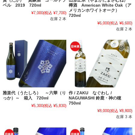
貴（たか） 貴醸酒 ゴールドラ
山形正宗（やまがたまさむね）
ベル 2019 720ml
樽酒 American White Oak（ア
メリカンホワイトオーク）
¥7,000
(税込 ¥7,700)
720ml
在庫 2 本
¥6,000
(税込 ¥6,600)
在庫 2 本
雅楽代（うたしろ） ～六華（り
作 / ZAKU なぐわし /
っか）～ 箱入 720ml
NAGUWASHI 鈴鹿・神の穂
750ml
¥5,300
(税込 ¥5,830)
¥8,000
(税込 ¥8,800)
在庫 3 本