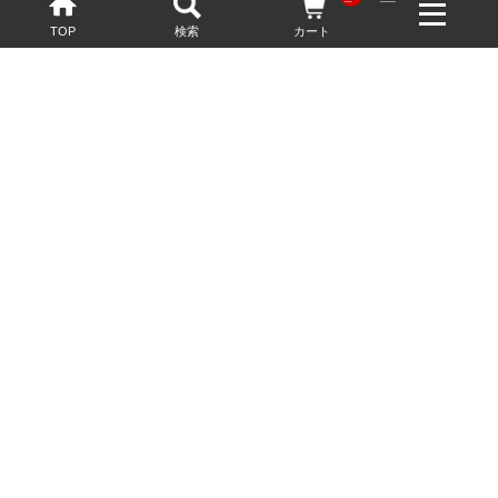
TOP
検索
カート
配送・送料について
お酒の鮮度を保つため、必要に応じてクール便で配送いたします。
基本送料無料
13,200円(税込)以上
※ネットでご購入されたお客様限定
最短翌営業日配送
23:59迄のご注文で