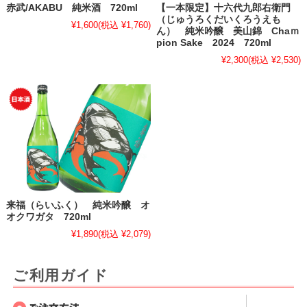
赤武/AKABU 純米酒 720ml
【一本限定】十六代九郎右衛門
（じゅうろくだいくろうえも
¥1,600
(税込 ¥1,760)
ん） 純米吟醸 美山錦 Chaｍ
pion Sake 2024 720ml
¥2,300
(税込 ¥2,530)
来福（らいふく） 純米吟醸 オ
オクワガタ 720ml
¥1,890
(税込 ¥2,079)
ご利用ガイド