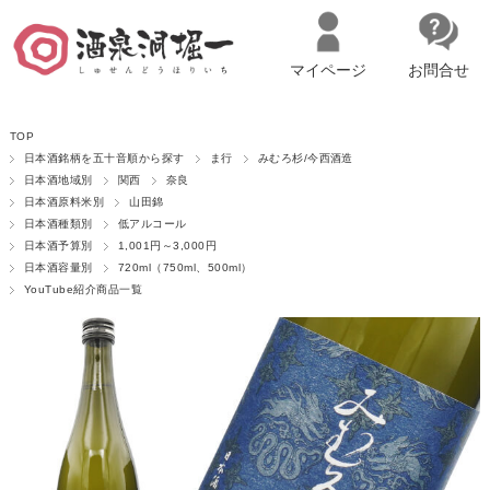
マイページ
お問合せ
__ITM_CNT__
名古屋市西区の「造り手の想いを伝える」日本酒・ワインセレクトショ
TOP
ップ
マイページへログイン
カートをみる
日本酒銘柄を五十音順から探す
ま行
みむろ杉/今西酒造
日本酒地域別
関西
奈良
日本酒原料米別
山田錦
日本酒種類別
低アルコール
日本酒予算別
1,001円～3,000円
日本酒容量別
720ml（750ml、500ml）
YouTube紹介商品一覧