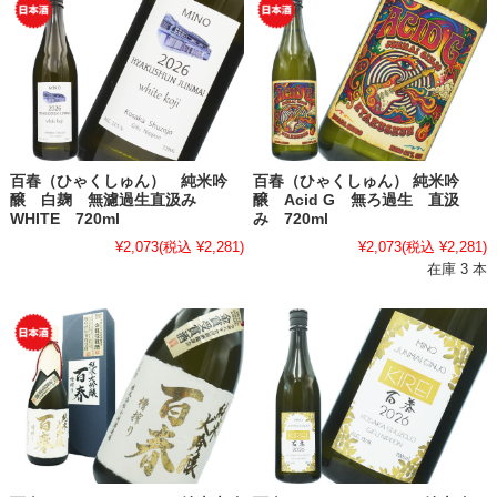
百春（ひゃくしゅん） 純米吟
百春（ひゃくしゅん） 純米吟
醸 白麹 無濾過生直汲み
醸 Acid G 無ろ過生 直汲
WHITE 720ml
み 720ml
¥2,073
(税込 ¥2,281)
¥2,073
(税込 ¥2,281)
在庫 3 本