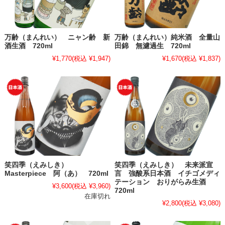
万齢（まんれい） ニャン齢 新
万齢（まんれい）純米酒 全量山
酒生酒 720ml
田錦 無濾過生 720ml
¥1,770
(税込 ¥1,947)
¥1,670
(税込 ¥1,837)
笑四季（えみしき）
笑四季（えみしき） 未来派宣
Masterpiece 阿（あ） 720ml
言 強酸系日本酒 イチゴメディ
テーション おりがらみ生酒
¥3,600
(税込 ¥3,960)
720ml
在庫切れ
¥2,800
(税込 ¥3,080)