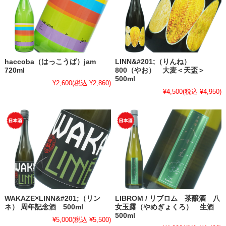
haccoba（はっこうば）jam
LINN&#201;（りんね）
720ml
800（やお） 大麦＜天盃＞
500ml
¥2,600
(税込 ¥2,860)
¥4,500
(税込 ¥4,950)
WAKAZE×LINN&#201;（リン
LIBROM / リブロム 茶醸酒 八
ネ） 周年記念酒 500ml
女玉露（やめぎょくろ） 生酒
500ml
¥5,000
(税込 ¥5,500)