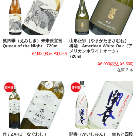
笑四季（えみしき）未来派宣言
山形正宗（やまがたまさむね）
Queen of the Night 720ml
樽酒 American White Oak（ア
メリカンホワイトオーク）
¥2,800
(税込 ¥3,080)
720ml
¥6,000
(税込 ¥6,600)
在庫 2 本
作 / ZAKU なぐわし /
開春（かいしゅん） 生もと四段