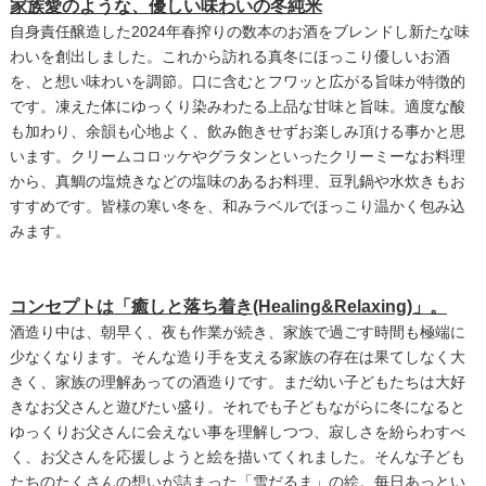
家族愛のような、優しい味わいの冬純米
自身責任醸造した2024年春搾りの数本のお酒をブレンドし新たな味
わいを創出しました。これから訪れる真冬にほっこり優しいお酒
を、と想い味わいを調節。口に含むとフワッと広がる旨味が特徴的
です。凍えた体にゆっくり染みわたる上品な甘味と旨味。適度な酸
も加わり、余韻も心地よく、飲み飽きせずお楽しみ頂ける事かと思
います。クリームコロッケやグラタンといったクリーミーなお料理
から、真鯛の塩焼きなどの塩味のあるお料理、豆乳鍋や水炊きもお
すすめです。皆様の寒い冬を、和みラベルでほっこり温かく包み込
みます。
コンセプトは「癒しと落ち着き(Healing&Relaxing)」。
酒造り中は、朝早く、夜も作業が続き、家族で過ごす時間も極端に
少なくなります。そんな造り手を支える家族の存在は果てしなく大
きく、家族の理解あっての酒造りです。まだ幼い子どもたちは大好
きなお父さんと遊びたい盛り。それでも子どもながらに冬になると
ゆっくりお父さんに会えない事を理解しつつ、寂しさを紛らわすべ
く、お父さんを応援しようと絵を描いてくれました。そんな子ども
たちのたくさんの想いが詰まった「雪だるま」の絵。每日あっとい