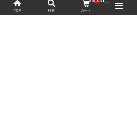
__ITM_CNT__
TOP
検索
カート
配送・送料について
お酒の鮮度を保つため、必要に応じてクール便で配送いたします。
基本送料無料
13,200円(税込)以上
※ネットでご購入されたお客様限定
最短翌営業日配送
23:59迄のご注文で