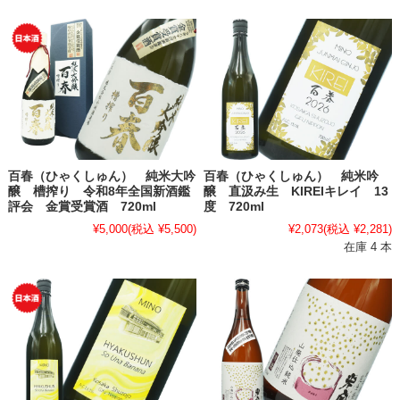
百春（ひゃくしゅん） 純米大吟
百春（ひゃくしゅん） 純米吟
醸 槽搾り 令和8年全国新酒鑑
醸 直汲み生 KIREIキレイ 13
評会 金賞受賞酒 720ml
度 720ml
¥5,000
(税込 ¥5,500)
¥2,073
(税込 ¥2,281)
在庫 4 本