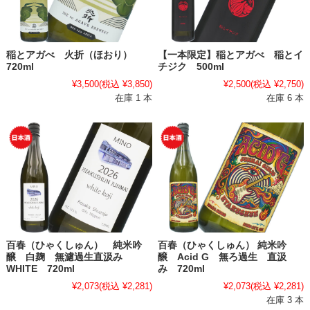
稲とアガべ 火折（ほおり）
【一本限定】稲とアガべ 稲とイ
720ml
チジク 500ml
¥3,500
(税込 ¥3,850)
¥2,500
(税込 ¥2,750)
在庫 1 本
在庫 6 本
百春（ひゃくしゅん） 純米吟
百春（ひゃくしゅん） 純米吟
醸 白麹 無濾過生直汲み
醸 Acid G 無ろ過生 直汲
WHITE 720ml
み 720ml
¥2,073
(税込 ¥2,281)
¥2,073
(税込 ¥2,281)
在庫 3 本