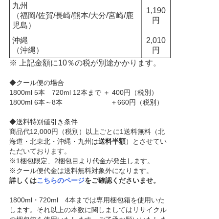
九州
1,190
（福岡/佐賀/長崎/熊本/大分/宮崎/鹿
円
児島）
沖縄
2,010
（沖縄）
円
※ 上記金額に10％の税が別途かかります。
◆クール便の場合
1800ml 5本 720ml 12本まで ＋ 400円（税別）
1800ml 6本～8本 ＋660円（税別）
◆送料特別値引き条件
商品代12,000円（税別）以上ごとに1送料無料（北
海道・北東北・沖縄・九州は
送料半額
）とさせてい
ただいております。
※1梱包限定、2梱包目より代金が発生します。
※クール便代金は送料無料対象外になります。
詳しくは
こちらのページ
をご確認くださいませ。
1800ml・720ml 4本までは専用梱包箱を使用いた
します。それ以上の本数に関しましてはリサイクル