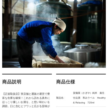
商品説明
商品仕様
賀儀屋（かぎや）純米 責任
【正規取扱店】実店舗と通販の運営で豊
富な在庫を確保！これから訪れる真冬に
製品名:
仕込酒 和みラベル Healthy
ほっこり優しいお酒を、と想い味わいを
& Relaxing 720ml
調節。口に含むとフワッと広がる旨味が