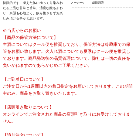
特徴的です。凍えた体にゆっくり染みわ
メーカー:
成龍酒造
たる上品な甘味と旨味。適度な酸も加わ
り、余韻も心地よく、飲み飽きせずお楽
しみ頂ける事かと思います。
※当店からのお願い
【商品の保管方法について】
生酒についてはクール便を推奨しており、保管方法は冷蔵庫での保
管をお願い致します。火入れ酒についても夏季はクール便を推奨し
ております。商品発送後の品質管理について、弊社は一切の責任を
負いかねますのであらかじめご了承ください。
【ご到着日について】
ご注文日から1週間以内の着日指定をお願いしております。この期間
中のみ、商品をお取り置きいたします。
【店頭引き取りについて】
オンラインでご注文された商品の店頭引き取りはお受けしておりま
せん。
【追加注文について】