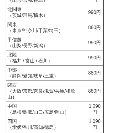
（山形/宮城/福島）
円
北関東
990円
（茨城/群馬/栃木）
関東
880円
（東京/神奈川/千葉/埼玉）
甲信越
990円
（山梨/長野/新潟）
北陸
990円
（福井 / 富山 / 石川）
中部
880円
（静岡/愛知/岐阜/三重）
関西
（大阪/京都/奈良/滋賀/兵庫/和歌
880円
山）
中国
1,090
（島根/鳥取/山口/広島/岡山）
円
四国
1,090
（愛媛/香川/高知/徳島）
円