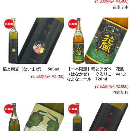
¥4,000
(税込 ¥4,400)
在庫 2 本
稲と綯交（ないまぜ） 500ml
【一本限定】稲とアガベ 花風
（はなかぜ） ぐるりこ ver.よ
¥2,500
(税込 ¥2,750)
なよなエール 720ml
¥2,625
(税込 ¥2,888)
在庫切れ