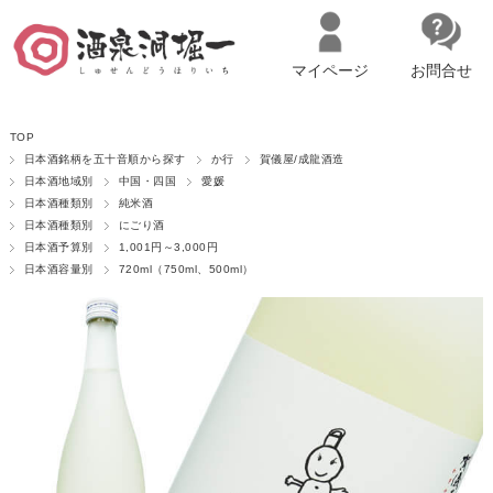
マイページ
お問合せ
__ITM_CNT__
名古屋市西区の「造り手の想いを伝える」日本酒・ワインセレクトショ
TOP
ップ
マイページへログイン
カートをみる
日本酒銘柄を五十音順から探す
か行
賀儀屋/成龍酒造
日本酒地域別
中国・四国
愛媛
日本酒種類別
純米酒
日本酒種類別
にごり酒
日本酒予算別
1,001円～3,000円
日本酒容量別
720ml（750ml、500ml）