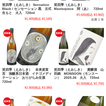
笑四季（えみしき） Sensation
笑四季（えみしき）
Black / センセーション 黒 古式
Masterpiece 阿（あ） 720ml
生もと 火入 720ml
¥3,600
(税込 ¥3,960)
¥1,400
(税込 ¥1,540)
在庫 1 本
笑四季（えみしき） 未来派宣
笑四季（えみしき） 貴醸酒 山
言 強酸系日本酒 イチゴメディ
田錦 MONSOON（モンスー
テーション おりがらみ生酒
ン） 2025-26 火入 720ml
720ml
¥2,500
(税込 ¥2,750)
¥2,800
(税込 ¥3,080)