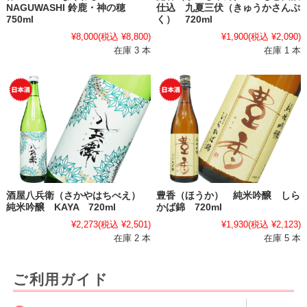
NAGUWASHI 鈴鹿・神の穂
仕込 九夏三伏（きゅうかさんぷ
750ml
く） 720ml
¥8,000
(税込 ¥8,800)
¥1,900
(税込 ¥2,090)
在庫 3 本
在庫 1 本
酒屋八兵衛（さかやはちべえ）
豊香（ほうか） 純米吟醸 しら
純米吟醸 KAYA 720ml
かば錦 720ml
¥2,273
(税込 ¥2,501)
¥1,930
(税込 ¥2,123)
在庫 2 本
在庫 5 本
ご利用ガイド