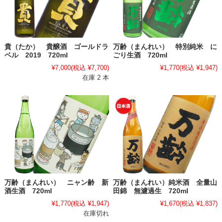
貴（たか） 貴醸酒 ゴールドラ
万齢（まんれい） 特別純米 に
ベル 2019 720ml
ごり生酒 720ml
¥7,000
(税込 ¥7,700)
¥1,770
(税込 ¥1,947)
在庫 2 本
万齢（まんれい） ニャン齢 新
万齢（まんれい）純米酒 全量山
酒生酒 720ml
田錦 無濾過生 720ml
¥1,770
(税込 ¥1,947)
¥1,670
(税込 ¥1,837)
在庫切れ