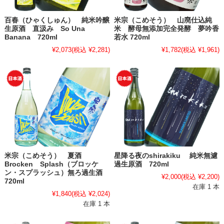
百春（ひゃくしゅん） 純米吟醸
米宗（こめそう） 山廃仕込純
生原酒 直汲み So Una
米 酵母無添加完全発酵 夢吟香
Banana 720ml
若水 720ml
¥2,073
(税込 ¥2,281)
¥1,782
(税込 ¥1,961)
米宗（こめそう） 夏酒
星降る夜のshirakiku 純米無濾
Brocken Splash（ブロッケ
過生原酒 720ml
ン・スプラッシュ）無ろ過生酒
¥2,000
(税込 ¥2,200)
720ml
在庫 1 本
¥1,840
(税込 ¥2,024)
在庫 1 本