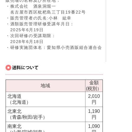
販売場の名称及び所在地：
・株式会社 酒泉洞堀一
名古屋市西区枇杷島三丁目19番22号
・販売管理者の氏名:小林 紘幸
・酒類販売管理研修受講年月日：
2025年6月19日
・次回研修の受講期限：
2028年6月18日
・研修実施団体名：愛知県小売酒販組合連合会
金額
地域
(税別）
北海道
2,010
（北海道）
円
北東北
1,190
（青森/秋田/岩手）
円
南東北
1,090