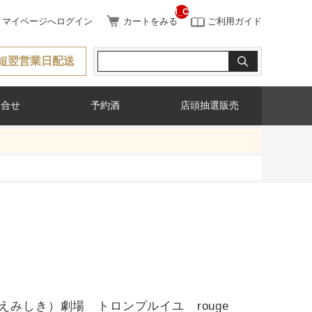
__ITM_CNT__
マイページへログイン
カートをみる
ご利用ガイド
短翌営業日配送
問合せ
予約酒
店頭抽選販売
えみしき）劇場 トロンプルイユ rouge