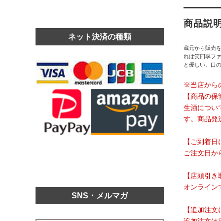
商品説
ネット決済の種類
蔵元から販売
れは笑四季フ
と優しい、口
※当店から
【商品の保
生酒につい
す。商品発
【ご到着日
ご注文日か
【店頭引き
オンライン
SNS・メルマガ
【追加注文