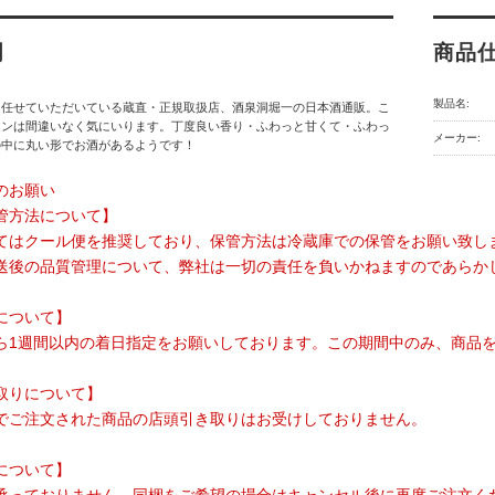
明
商品
製品名:
を任せていただいている蔵直・正規取扱店、酒泉洞堀一の日本酒通販。こ
ァンは間違いなく気にいります。丁度良い香り・ふわっと甘くて・ふわっ
メーカー:
の中に丸い形でお酒があるようです！
のお願い
管方法について】
てはクール便を推奨しており、保管方法は冷蔵庫での保管をお願い致し
送後の品質管理について、弊社は一切の責任を負いかねますのであらか
について】
ら1週間以内の着日指定をお願いしております。この期間中のみ、商品
取りについて】
でご注文された商品の店頭引き取りはお受けしておりません。
について】