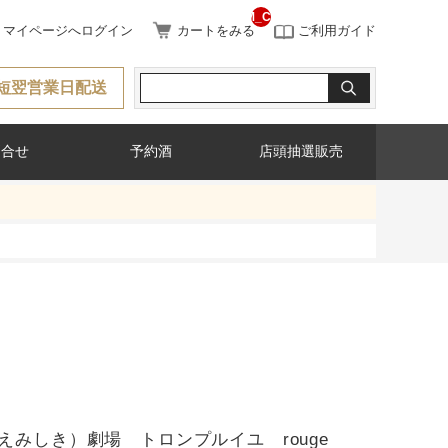
__ITM_CNT__
マイページへログイン
カートをみる
ご利用ガイド
短翌営業日配送
問合せ
予約酒
店頭抽選販売
えみしき）劇場 トロンプルイユ rouge