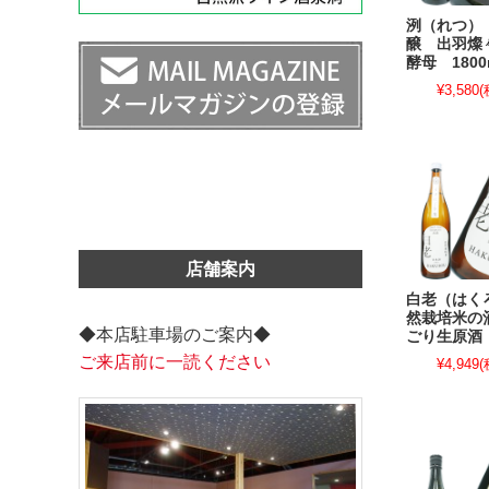
洌（れつ）
醸 出羽燦
酵母 1800
¥3,580
(
店舗案内
白老（はく
然栽培米の
◆本店駐車場のご案内◆
ごり生原酒 
ご来店前に一読ください
¥4,949
(