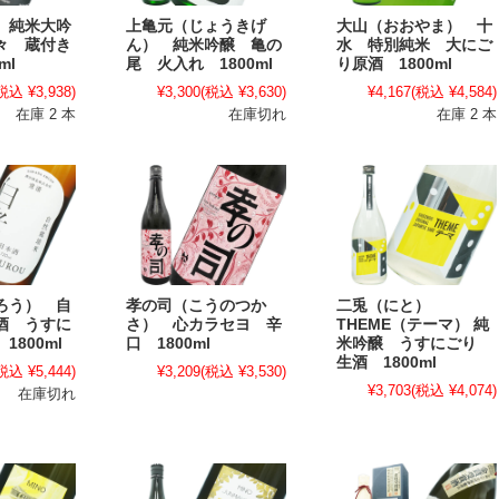
 純米大吟
上亀元（じょうきげ
大山（おおやま） 十
々 蔵付き
ん） 純米吟醸 亀の
水 特別純米 大にご
ml
尾 火入れ 1800ml
り原酒 1800ml
税込 ¥3,938)
¥3,300
(税込 ¥3,630)
¥4,167
(税込 ¥4,584)
在庫 2 本
在庫切れ
在庫 2 本
ろう） 自
孝の司（こうのつか
二兎（にと）
酒 うすに
さ） 心カラセヨ 辛
THEME（テーマ） 純
1800ml
口 1800ml
米吟醸 うすにごり
生酒 1800ml
税込 ¥5,444)
¥3,209
(税込 ¥3,530)
¥3,703
(税込 ¥4,074)
在庫切れ