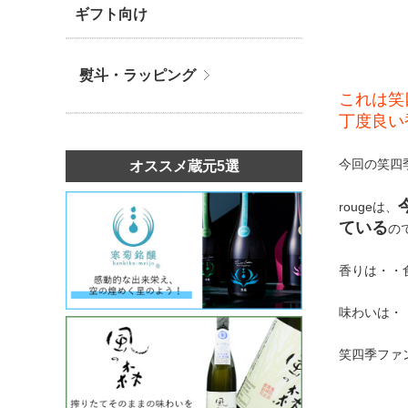
ギフト向け
熨斗・ラッピング
これは笑
丁度良い
今回の笑四季
オススメ蔵元5選
rougeは、
ている
の
香りは・・
味わいは・
笑四季ファ