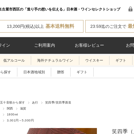
名古屋市西区の「造り手の想いを伝える」日本酒・ワインセレクトショップ
基本送料無料
最
13,200円(税込)以上
23:59迄のご注文で
ワイン
ご利用案内
お客様レビュー
お
低アルコール
海外ナチュラルワイン
ウイスキー
ギフト
から探す
日本酒地域別
贈答
ギフト
五十音順から探す
あ行
笑四季/笑四季酒造
関西
滋賀
1800ml
3,001円～5,000円
笑四季（