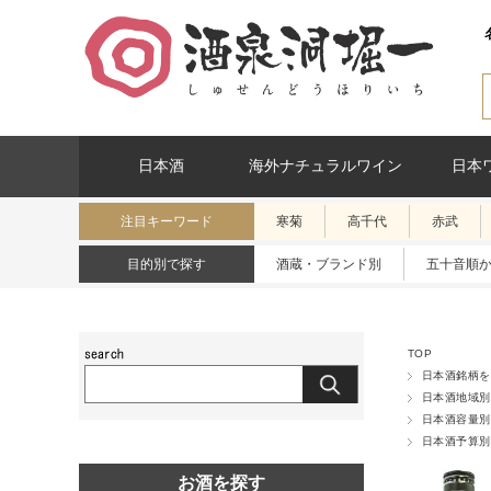
日本酒
海外ナチュラルワイン
日本
注目キーワード
寒菊
高千代
赤武
目的別で探す
酒蔵・ブランド別
五十音順
TOP
日本酒銘柄を
日本酒地域別
日本酒容量別
日本酒予算別
お酒を探す