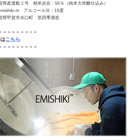
賀県産渡船２号 精米歩合：50％（純米大吟醸仕込み）
ishiki-m アルコール分：15度
賀県甲賀市水口町 笑四季酒造
＝＝＝＝＝＝＝＝＝
＞は
こちら
＝＝＝＝＝＝＝＝＝