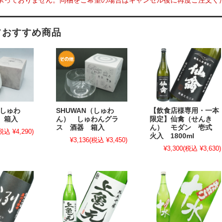
承っておりません。同梱をご希望の場合はキャンセル後に再度ご注文く
フおすすめ商品
（しゅわ
SHUWAN（しゅわ
【飲食店様専用・一本
 箱入
ん） しゅわんグラ
限定】仙禽（せんき
ス 酒器 箱入
ん） モダン 壱式
税込 ¥4,290)
火入 1800ml
¥3,136
(税込 ¥3,450)
¥3,300
(税込 ¥3,630)