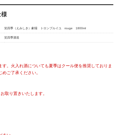
仕様
笑四季（えみしき）劇場 トロンプルイユ rouge 1800ml
笑四季酒造
ます。火入れ酒についても夏季はクール便を推奨しておりま
じめご了承ください。
をお取り置きいたします。