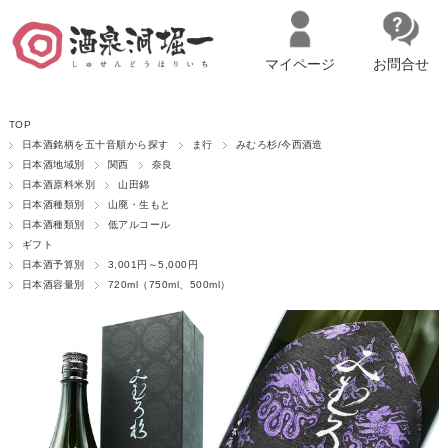
マイページ
お問合せ
__ITM_CNT__
名古屋市西区の「造り手の想いを伝える」日本酒・ワインセレクトショ
TOP
ップ
マイページへログイン
カートをみる
日本酒銘柄を五十音順から探す
ま行
みむろ杉/今西酒造
日本酒地域別
関西
奈良
日本酒原料米別
山田錦
日本酒種類別
山廃・生もと
日本酒種類別
低アルコール
ギフト
日本酒予算別
3,001円～5,000円
日本酒容量別
720ml（750ml、500ml）