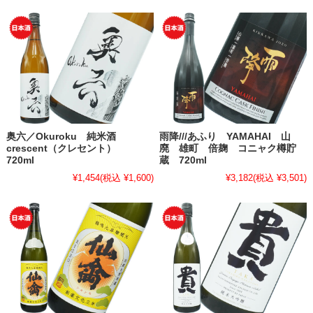
奥六／Okuroku 純米酒
雨降///あふり YAMAHAI 山
crescent（クレセント）
廃 雄町 倍麹 コニャク樽貯
720ml
蔵 720ml
¥1,454
(税込 ¥1,600)
¥3,182
(税込 ¥3,501)