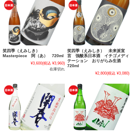
笑四季（えみしき）
笑四季（えみしき） 未来派宣
Masterpiece 阿（あ） 720ml
言 強酸系日本酒 イチゴメディ
テーション おりがらみ生酒
¥3,600
(税込 ¥3,960)
720ml
在庫切れ
¥2,800
(税込 ¥3,080)