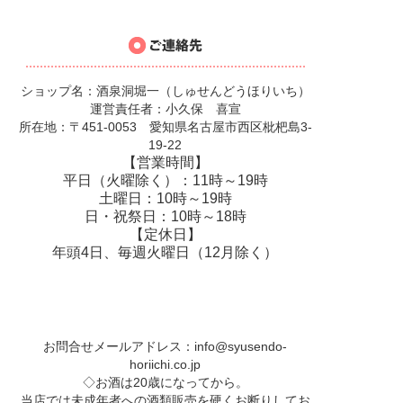
ショップ名：酒泉洞堀一（しゅせんどうほりいち）
運営責任者：小久保 喜宣
所在地：〒451-0053 愛知県名古屋市西区枇杷島3-
19-22
【営業時間】
平日（火曜除く）：11時～19時
土曜日：10時～19時
日・祝祭日：10時～18時
【定休日】
年頭4日、毎週火曜日（12月除く）
お問合せメールアドレス：
info@syusendo-
horiichi.co.jp
◇お酒は20歳になってから。
当店では未成年者への酒類販売を硬くお断りしてお