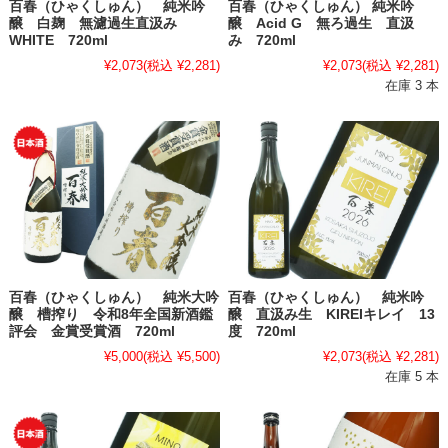
百春（ひゃくしゅん） 純米吟
百春（ひゃくしゅん） 純米吟
醸 白麹 無濾過生直汲み
醸 Acid G 無ろ過生 直汲
WHITE 720ml
み 720ml
¥2,073
(税込 ¥2,281)
¥2,073
(税込 ¥2,281)
在庫 3 本
百春（ひゃくしゅん） 純米大吟
百春（ひゃくしゅん） 純米吟
醸 槽搾り 令和8年全国新酒鑑
醸 直汲み生 KIREIキレイ 13
評会 金賞受賞酒 720ml
度 720ml
¥5,000
(税込 ¥5,500)
¥2,073
(税込 ¥2,281)
在庫 5 本