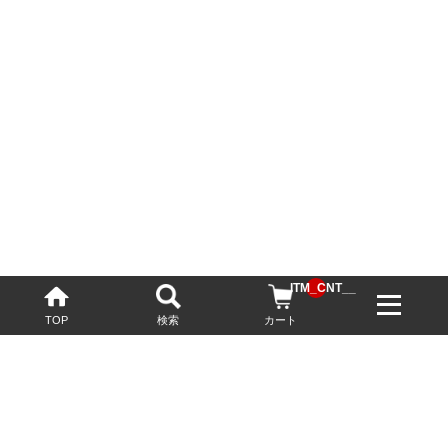
__ITM_CNT__
TOP
検索
カート
配送・送料について
お酒の鮮度を保つため、必要に応じてクール便で配送いたします。