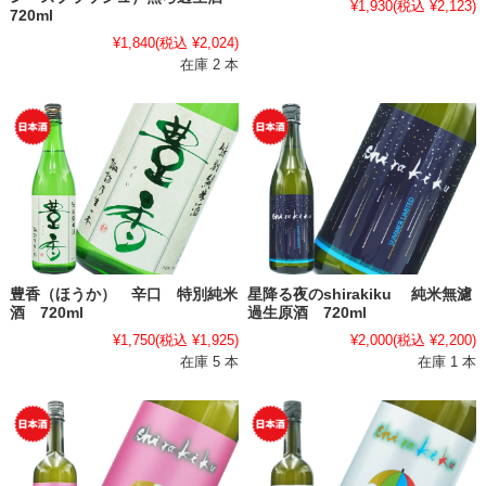
¥1,930
(税込 ¥2,123)
720ml
¥1,840
(税込 ¥2,024)
在庫 2 本
豊香（ほうか） 辛口 特別純米
星降る夜のshirakiku 純米無濾
酒 720ml
過生原酒 720ml
¥1,750
(税込 ¥1,925)
¥2,000
(税込 ¥2,200)
在庫 5 本
在庫 1 本