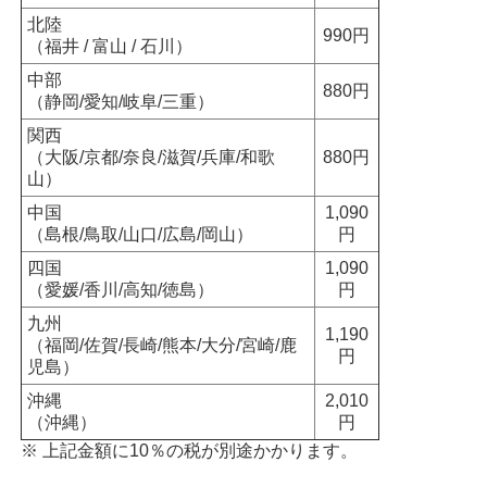
北陸
990円
（福井 / 富山 / 石川）
中部
880円
（静岡/愛知/岐阜/三重）
関西
（大阪/京都/奈良/滋賀/兵庫/和歌
880円
山）
中国
1,090
（島根/鳥取/山口/広島/岡山）
円
四国
1,090
（愛媛/香川/高知/徳島）
円
九州
1,190
（福岡/佐賀/長崎/熊本/大分/宮崎/鹿
円
児島）
沖縄
2,010
（沖縄）
円
※ 上記金額に10％の税が別途かかります。