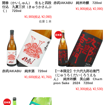
開春（かいしゅん） 生もと四段
赤武/AKABU 純米吟醸 720ml
仕込 九夏三伏（きゅうかさんぷ
¥1,900
(税込 ¥2,090)
く） 720ml
¥1,900
(税込 ¥2,090)
在庫 1 本
赤武/AKABU 純米酒 720ml
【一本限定】十六代九郎右衛門
（じゅうろくだいくろうえも
¥1,600
(税込 ¥1,760)
ん） 純米吟醸 美山錦 Chaｍ
pion Sake 2024 720ml
¥2,300
(税込 ¥2,530)