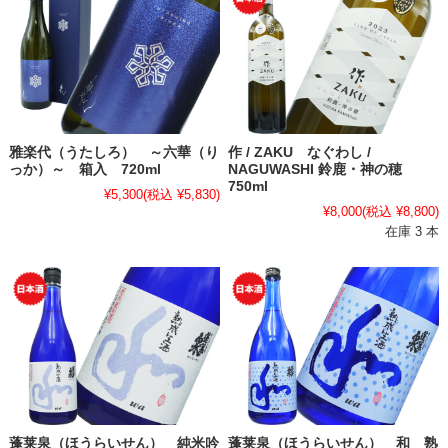
雅楽代（うたしろ） ～六華（り
作 / ZAKU なぐわし /
っか）～ 箱入 720ml
NAGUWASHI 鈴鹿・神の穂
750ml
¥5,300
(税込 ¥5,830)
¥8,000
(税込 ¥8,800)
在庫 3 本
蓬莱泉（ほうらいせん） 純米吟
蓬莱泉（ほうらいせん） 和 熟