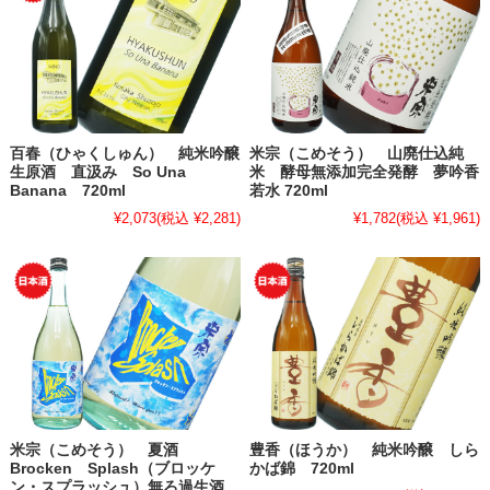
百春（ひゃくしゅん） 純米吟醸
米宗（こめそう） 山廃仕込純
生原酒 直汲み So Una
米 酵母無添加完全発酵 夢吟香
Banana 720ml
若水 720ml
¥2,073
(税込 ¥2,281)
¥1,782
(税込 ¥1,961)
米宗（こめそう） 夏酒
豊香（ほうか） 純米吟醸 しら
Brocken Splash（ブロッケ
かば錦 720ml
ン・スプラッシュ）無ろ過生酒