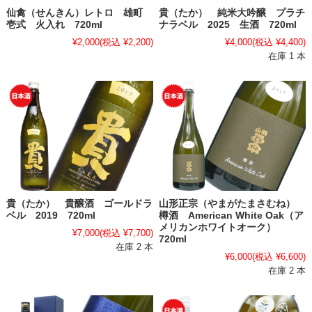
仙禽（せんきん）レトロ 雄町
貴（たか） 純米大吟醸 プラチ
壱式 火入れ 720ml
ナラベル 2025 生酒 720ml
¥2,000
(税込 ¥2,200)
¥4,000
(税込 ¥4,400)
在庫 1 本
貴（たか） 貴醸酒 ゴールドラ
山形正宗（やまがたまさむね）
ベル 2019 720ml
樽酒 American White Oak（ア
メリカンホワイトオーク）
¥7,000
(税込 ¥7,700)
720ml
在庫 2 本
¥6,000
(税込 ¥6,600)
在庫 2 本