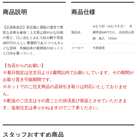
商品説明
商品仕様
みむろ杉（みむろすぎ） 木
【正規取扱店】実店舗と通販の運営で豊
富な在庫を確保！上立香は穏やかな白桃
製品名:
桶菩提&#37211; 自社田山田
の香り。口に合むとみむろ杉が醸す菩提
錦 箱入 720ml
&#37211;らしい重層的でありつつもキレ
イな旨味、木楠由来の複雑味がゆっくり
メーカー:
今西酒造
と口内を覆っていく。
【当店からのお願い】
※着日指定は注文日より1週間以内でお願いしています。その期間が
お取り置き可能期間です。
※ネットでのご注文商品の店頭引き取りは対応いたしておりませ
ん。
※配送のご注文はその度ごとの決済及び発送とさせていただきま
す。追加注文は承りかねますのでご了承ください。
スタッフおすすめ商品