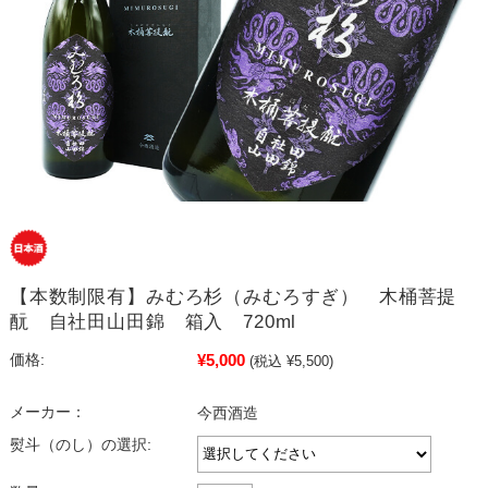
【本数制限有】みむろ杉（みむろすぎ） 木桶菩提
酛 自社田山田錦 箱入 720ml
¥5,000
価格:
(税込 ¥5,500)
メーカー：
今西酒造
熨斗（のし）の選択: