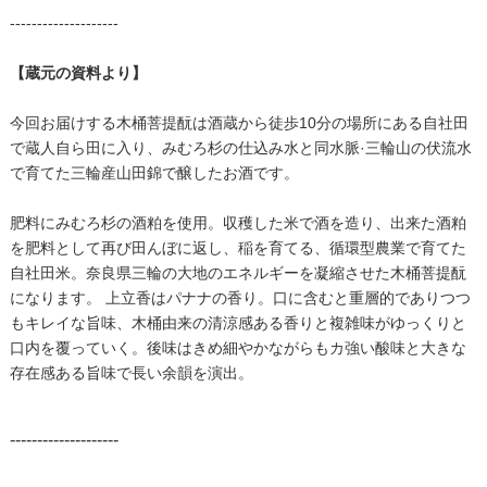
--------------------
【蔵元の資料より】
今回お届けする木桶菩提酛は酒蔵から徒歩10分の場所にある自社田
で蔵人自ら田に入り、みむろ杉の仕込み水と同水脈·三輪山の伏流水
で育てた三輪産山田錦で醸したお酒です。
肥料にみむろ杉の酒粕を使用。収穫した米で酒を造り、出来た酒粕
を肥料として再び田んぼに返し、稲を育てる、循環型農業で育てた
自社田米。奈良県三輪の大地のエネルギーを凝縮させた木桶菩提酛
になります。 上立香はパナナの香り。口に含むと重層的でありつつ
もキレイな旨味、木桶由来の清涼感ある香りと複雑味がゆっくりと
口内を覆っていく。後味はきめ細やかながらもカ強い酸味と大きな
存在感ある旨味で長い余韻を演出。
--------------------