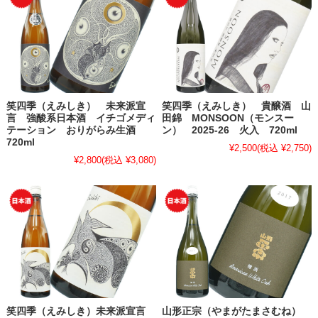
笑四季（えみしき） 未来派宣
笑四季（えみしき） 貴醸酒 山
言 強酸系日本酒 イチゴメディ
田錦 MONSOON（モンスー
テーション おりがらみ生酒
ン） 2025-26 火入 720ml
720ml
¥2,500
(税込 ¥2,750)
¥2,800
(税込 ¥3,080)
笑四季（えみしき）未来派宣言
山形正宗（やまがたまさむね）