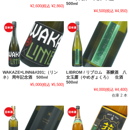
500ml
¥2,600
(税込 ¥2,860)
¥4,500
(税込 ¥4,950)
WAKAZE×LINN&#201;（リン
LIBROM / リブロム 茶醸酒 八
ネ） 周年記念酒 500ml
女玉露（やめぎょくろ） 生酒
500ml
¥5,000
(税込 ¥5,500)
¥4,000
(税込 ¥4,400)
在庫 2 本