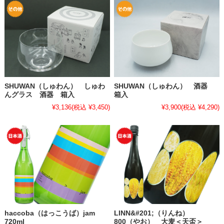
SHUWAN（しゅわん） しゅわ
SHUWAN（しゅわん） 酒器
んグラス 酒器 箱入
箱入
¥3,136
(税込 ¥3,450)
¥3,900
(税込 ¥4,290)
haccoba（はっこうば）jam
LINN&#201;（りんね）
720ml
800（やお） 大麦＜天盃＞