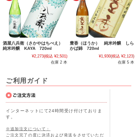
酒屋八兵衛（さかやはちべえ）
豊香（ほうか） 純米吟醸 しら
純米吟醸 KAYA 720ml
かば錦 720ml
¥2,273
(税込 ¥2,501)
¥1,930
(税込 ¥2,123)
在庫 2 本
在庫 5 本
ご利用ガイド
インターネットにて24時間受け付けておりま
す。
※追加注文について：
ご注文完了の度に決済および発送をさせていただ