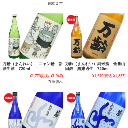
在庫 2 本
万齢（まんれい） ニャン齢 新
万齢（まんれい）純米酒 全量山
酒生酒 720ml
田錦 無濾過生 720ml
¥1,770
(税込 ¥1,947)
¥1,670
(税込 ¥1,837)
在庫切れ