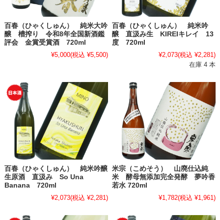
百春（ひゃくしゅん） 純米大吟
百春（ひゃくしゅん） 純米吟
醸 槽搾り 令和8年全国新酒鑑
醸 直汲み生 KIREIキレイ 13
評会 金賞受賞酒 720ml
度 720ml
¥5,000
(税込 ¥5,500)
¥2,073
(税込 ¥2,281)
在庫 4 本
百春（ひゃくしゅん） 純米吟醸
米宗（こめそう） 山廃仕込純
生原酒 直汲み So Una
米 酵母無添加完全発酵 夢吟香
Banana 720ml
若水 720ml
¥2,073
(税込 ¥2,281)
¥1,782
(税込 ¥1,961)