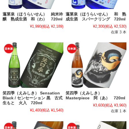
蓬莱泉（ほうらいせん） 純米吟
蓬莱泉（ほうらいせん） 和 熟
醸 熟成生酒 和（わ） 720ml
成生酒 スパークリング 720ml
¥1,990
(税込 ¥2,189)
¥2,300
(税込 ¥2,530)
在庫 3 本
笑四季（えみしき） Sensation
笑四季（えみしき）
Black / センセーション 黒 古式
Masterpiece 阿（あ） 720ml
生もと 火入 720ml
¥3,600
(税込 ¥3,960)
¥1,400
(税込 ¥1,540)
在庫 1 本