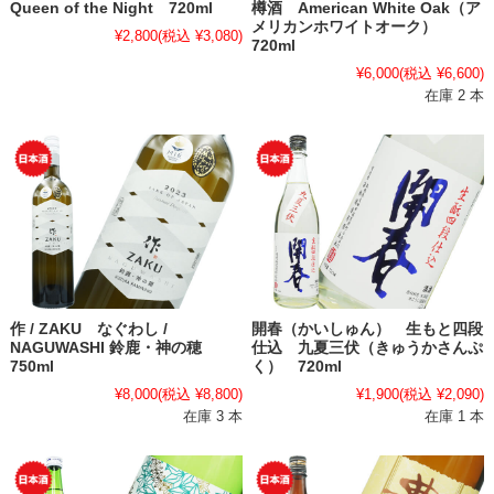
Queen of the Night 720ml
樽酒 American White Oak（ア
メリカンホワイトオーク）
¥2,800
(税込 ¥3,080)
720ml
¥6,000
(税込 ¥6,600)
在庫 2 本
作 / ZAKU なぐわし /
開春（かいしゅん） 生もと四段
NAGUWASHI 鈴鹿・神の穂
仕込 九夏三伏（きゅうかさんぷ
750ml
く） 720ml
¥8,000
(税込 ¥8,800)
¥1,900
(税込 ¥2,090)
在庫 3 本
在庫 1 本