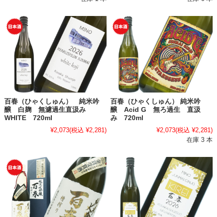
百春（ひゃくしゅん） 純米吟
百春（ひゃくしゅん） 純米吟
醸 白麹 無濾過生直汲み
醸 Acid G 無ろ過生 直汲
WHITE 720ml
み 720ml
¥2,073
(税込 ¥2,281)
¥2,073
(税込 ¥2,281)
在庫 3 本