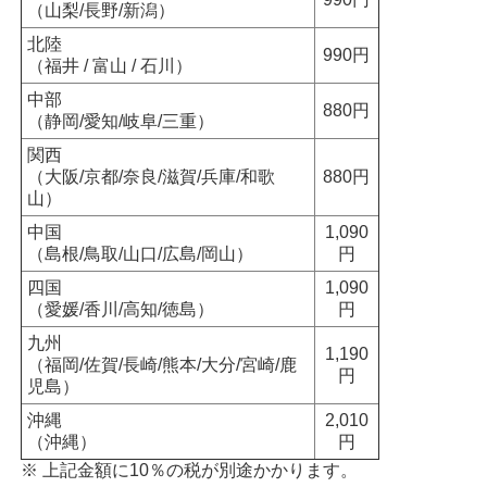
（山梨/長野/新潟）
北陸
990円
（福井 / 富山 / 石川）
中部
880円
（静岡/愛知/岐阜/三重）
関西
（大阪/京都/奈良/滋賀/兵庫/和歌
880円
山）
中国
1,090
（島根/鳥取/山口/広島/岡山）
円
四国
1,090
（愛媛/香川/高知/徳島）
円
九州
1,190
（福岡/佐賀/長崎/熊本/大分/宮崎/鹿
円
児島）
沖縄
2,010
（沖縄）
円
※ 上記金額に10％の税が別途かかります。