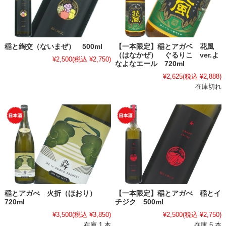
稲と綯交（ないまぜ） 500ml
【一本限定】稲とアガベ 花風
（はなかぜ） ぐるりこ ver.よ
¥2,500
(税込 ¥2,750)
なよなエール 720ml
¥2,625
(税込 ¥2,888)
在庫切れ
稲とアガべ 火折（ほおり）
【一本限定】稲とアガべ 稲とイ
720ml
チジク 500ml
¥3,500
(税込 ¥3,850)
¥2,500
(税込 ¥2,750)
在庫 1 本
在庫 6 本