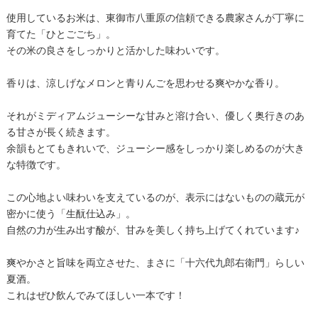
使用しているお米は、東御市八重原の信頼できる農家さんが丁寧に
育てた「ひとごごち」。
その米の良さをしっかりと活かした味わいです。
香りは、涼しげなメロンと青りんごを思わせる爽やかな香り。
それがミディアムジューシーな甘みと溶け合い、優しく奥行きのあ
る甘さが長く続きます。
余韻もとてもきれいで、ジューシー感をしっかり楽しめるのが大き
な特徴です。
この心地よい味わいを支えているのが、表示にはないものの蔵元が
密かに使う「生酛仕込み」。
自然の力が生み出す酸が、甘みを美しく持ち上げてくれています♪
爽やかさと旨味を両立させた、まさに「十六代九郎右衛門」らしい
夏酒。
これはぜひ飲んでみてほしい一本です！