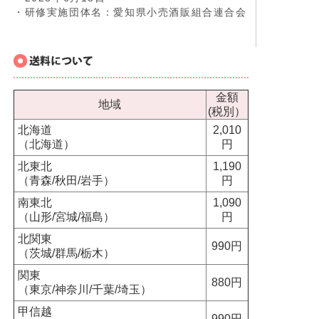
・研修実施団体名：愛知県小売酒販組合連合会
金額
地域
(税別）
北海道
2,010
（北海道）
円
北東北
1,190
（青森/秋田/岩手）
円
南東北
1,090
（山形/宮城/福島）
円
北関東
990円
（茨城/群馬/栃木）
関東
880円
（東京/神奈川/千葉/埼玉）
甲信越
990円