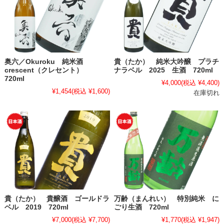
奥六／Okuroku 純米酒
貴（たか） 純米大吟醸 プラチ
crescent（クレセント）
ナラベル 2025 生酒 720ml
720ml
¥4,000
(税込 ¥4,400)
¥1,454
(税込 ¥1,600)
在庫切れ
貴（たか） 貴醸酒 ゴールドラ
万齢（まんれい） 特別純米 に
ベル 2019 720ml
ごり生酒 720ml
¥7,000
(税込 ¥7,700)
¥1,770
(税込 ¥1,947)