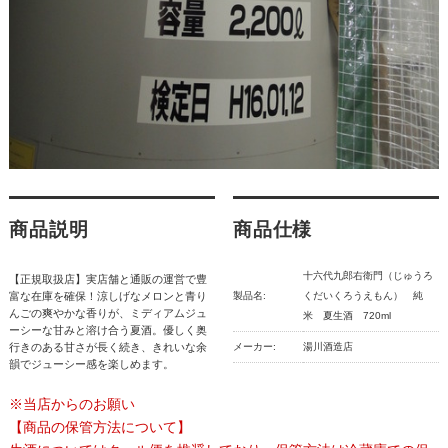
商品説明
商品仕様
十六代九郎右衛門（じゅうろ
【正規取扱店】実店舗と通販の運営で豊
富な在庫を確保！涼しげなメロンと青り
製品名:
くだいくろうえもん） 純
んごの爽やかな香りが、ミディアムジュ
米 夏生酒 720ml
ーシーな甘みと溶け合う夏酒。優しく奥
行きのある甘さが長く続き、きれいな余
メーカー:
湯川酒造店
韻でジューシー感を楽しめます。
※当店からのお願い
【商品の保管方法について】