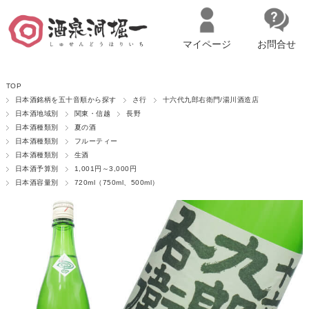
マイページ
お問合せ
__ITM_CNT__
名古屋市西区の「造り手の想いを伝える」日本酒・ワインセレクトショ
TOP
ップ
マイページへログイン
カートをみる
日本酒銘柄を五十音順から探す
さ行
十六代九郎右衛門/湯川酒造店
日本酒地域別
関東・信越
長野
日本酒種類別
夏の酒
日本酒種類別
フルーティー
日本酒種類別
生酒
日本酒予算別
1,001円～3,000円
日本酒容量別
720ml（750ml、500ml）