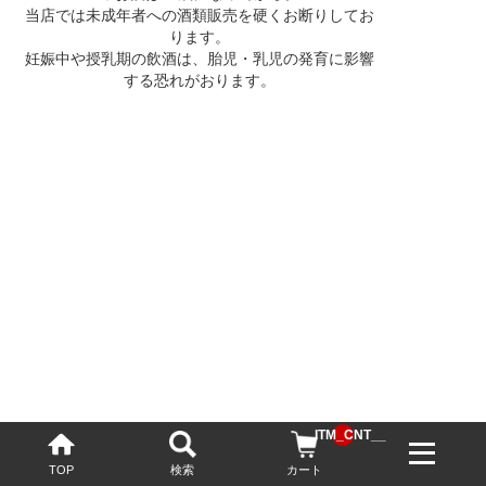
当店では未成年者への酒類販売を硬くお断りしてお
ります。
妊娠中や授乳期の飲酒は、胎児・乳児の発育に影響
する恐れがおります。
__ITM_CNT__
TOP
検索
カート