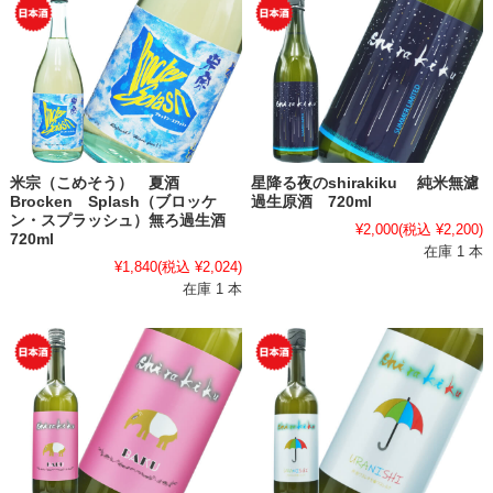
米宗（こめそう） 夏酒
星降る夜のshirakiku 純米無濾
Brocken Splash（ブロッケ
過生原酒 720ml
ン・スプラッシュ）無ろ過生酒
¥2,000
(税込 ¥2,200)
720ml
在庫 1 本
¥1,840
(税込 ¥2,024)
在庫 1 本