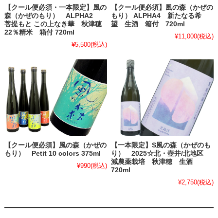
【クール便必須・一本限定】風の
【クール便必須】風の森（かぜの
森（かぜのもり） ALPHA2
もり） ALPHA4 新たなる希
菩提もと この上なき華 秋津穂
望 生酒 箱付 720ml
22％精米 箱付 720ml
¥11,000
(税込)
¥5,500
(税込)
【クール便必須】風の森（かぜの
【一本限定】S風の森（かぜのも
もり） Petit 10 colors 375ml
り） 2025☆北・壺井/北地区
減農薬栽培 秋津穂 生酒
¥990
(税込)
720ml
¥2,750
(税込)