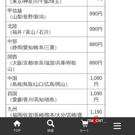
（東京/神奈川/千葉/埼玉）
甲信越
990円
（山梨/長野/新潟）
北陸
990円
（福井 / 富山 / 石川）
中部
880円
（静岡/愛知/岐阜/三重）
関西
（大阪/京都/奈良/滋賀/兵庫/和歌
880円
山）
中国
1,090
（島根/鳥取/山口/広島/岡山）
円
四国
1,090
（愛媛/香川/高知/徳島）
円
九州
1,190
（福岡/佐賀/長崎/熊本/大分/宮崎/鹿
円
児島）
__ITM_CNT__
沖縄
2,010
TOP
検索
カート