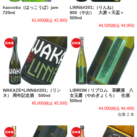
haccoba（はっこうば）jam
LINN&#201;（りんね）
720ml
800（やお） 大麦＜天盃＞
500ml
¥2,600
(税込 ¥2,860)
¥4,500
(税込 ¥4,950)
WAKAZE×LINN&#201;（リン
LIBROM / リブロム 茶醸酒 八
ネ） 周年記念酒 500ml
女玉露（やめぎょくろ） 生酒
500ml
¥5,000
(税込 ¥5,500)
¥4,000
(税込 ¥4,400)
在庫 2 本