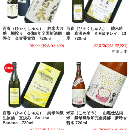
百春（ひゃくしゅん） 純米大吟
百春（ひゃくしゅん） 純米吟
醸 槽搾り 令和8年全国新酒鑑
醸 直汲み生 KIREIキレイ 13
評会 金賞受賞酒 720ml
度 720ml
¥5,000
(税込 ¥5,500)
¥2,073
(税込 ¥2,281)
在庫 5 本
百春（ひゃくしゅん） 純米吟醸
米宗（こめそう） 山廃仕込純
生原酒 直汲み So Una
米 酵母無添加完全発酵 夢吟香
Banana 720ml
若水 720ml