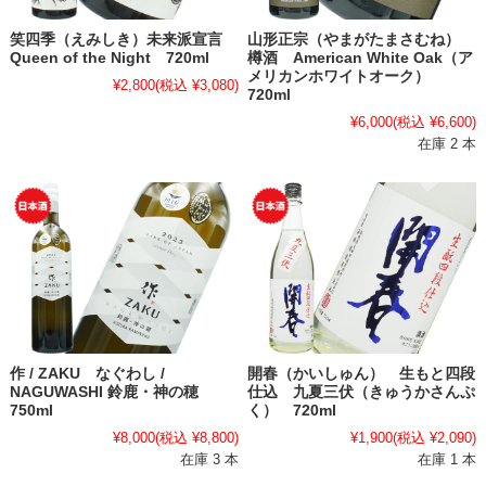
笑四季（えみしき）未来派宣言
山形正宗（やまがたまさむね）
Queen of the Night 720ml
樽酒 American White Oak（ア
メリカンホワイトオーク）
¥2,800
(税込 ¥3,080)
720ml
¥6,000
(税込 ¥6,600)
在庫 2 本
作 / ZAKU なぐわし /
開春（かいしゅん） 生もと四段
NAGUWASHI 鈴鹿・神の穂
仕込 九夏三伏（きゅうかさんぷ
750ml
く） 720ml
¥8,000
(税込 ¥8,800)
¥1,900
(税込 ¥2,090)
在庫 3 本
在庫 1 本