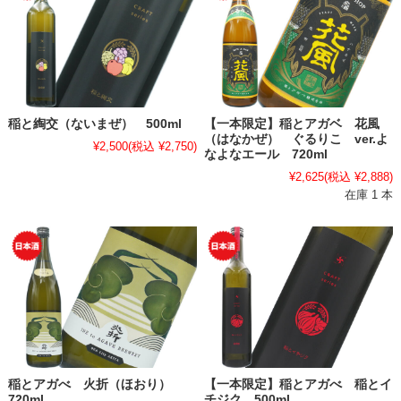
稲と綯交（ないまぜ） 500ml
【一本限定】稲とアガベ 花風
（はなかぜ） ぐるりこ ver.よ
¥2,500
(税込 ¥2,750)
なよなエール 720ml
¥2,625
(税込 ¥2,888)
在庫 1 本
稲とアガべ 火折（ほおり）
【一本限定】稲とアガべ 稲とイ
720ml
チジク 500ml