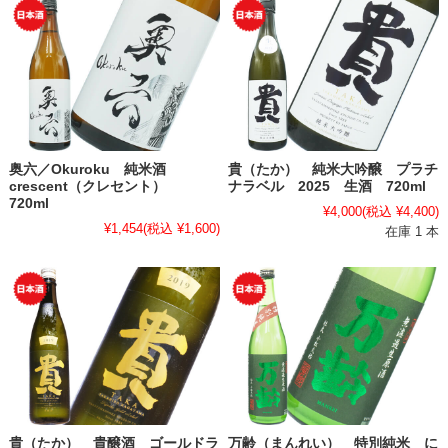
奥六／Okuroku 純米酒
貴（たか） 純米大吟醸 プラチ
crescent（クレセント）
ナラベル 2025 生酒 720ml
720ml
¥4,000
(税込 ¥4,400)
¥1,454
(税込 ¥1,600)
在庫 1 本
貴（たか） 貴醸酒 ゴールドラ
万齢（まんれい） 特別純米 に