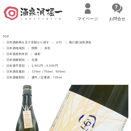
マイページ
お問合せ
__ITM_CNT__
名古屋市西区の「造り手の想いを伝える」日本酒・ワインセレクトショ
TOP
ップ
マイページへログイン
カートをみる
日本酒銘柄を五十音順から探す
か行
風の森/油長酒造
日本酒地域別
関西
奈良
日本酒原料米別
雄町
日本酒種類別
生酒
日本酒予算別
1,001円～3,000円
日本酒容量別
720ml（750ml、500ml）
日本酒種類別
通年／定番酒：720ml