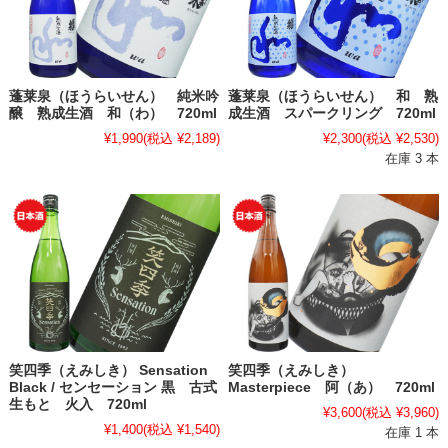
蓬莱泉（ほうらいせん） 純米吟
蓬莱泉（ほうらいせん） 和 熟
醸 熟成生酒 和（わ） 720ml
成生酒 スパークリング 720ml
¥1,990
(税込 ¥2,189)
¥2,300
(税込 ¥2,530)
在庫 3 本
笑四季（えみしき） Sensation
笑四季（えみしき）
Black / センセーション 黒 古式
Masterpiece 阿（あ） 720ml
生もと 火入 720ml
¥3,600
(税込 ¥3,960)
¥1,400
(税込 ¥1,540)
在庫 1 本