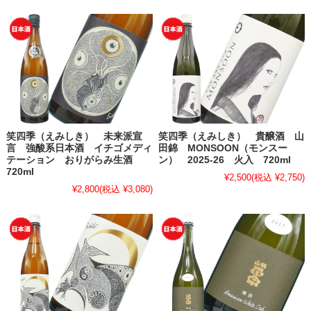
笑四季（えみしき） 未来派宣
笑四季（えみしき） 貴醸酒 山
言 強酸系日本酒 イチゴメディ
田錦 MONSOON（モンスー
テーション おりがらみ生酒
ン） 2025-26 火入 720ml
720ml
¥2,500
(税込 ¥2,750)
¥2,800
(税込 ¥3,080)