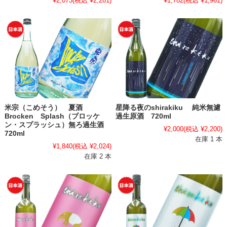
¥2,073
(税込 ¥2,281)
¥1,782
(税込 ¥1,961)
米宗（こめそう） 夏酒
星降る夜のshirakiku 純米無濾
Brocken Splash（ブロッケ
過生原酒 720ml
ン・スプラッシュ）無ろ過生酒
¥2,000
(税込 ¥2,200)
720ml
在庫 1 本
¥1,840
(税込 ¥2,024)
在庫 2 本