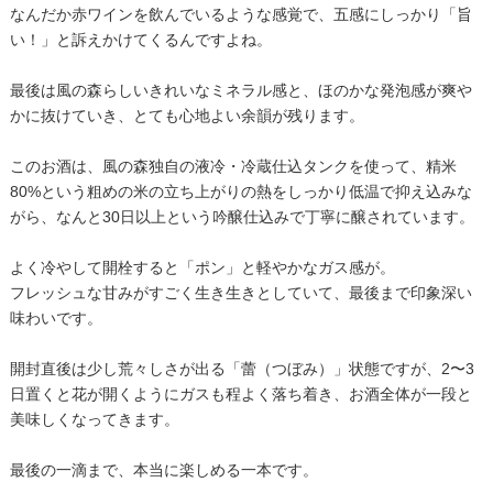
なんだか赤ワインを飲んでいるような感覚で、五感にしっかり「旨
い！」と訴えかけてくるんですよね。
最後は風の森らしいきれいなミネラル感と、ほのかな発泡感が爽や
かに抜けていき、とても心地よい余韻が残ります。
このお酒は、風の森独自の液冷・冷蔵仕込タンクを使って、精米
80%という粗めの米の立ち上がりの熱をしっかり低温で抑え込みな
がら、なんと30日以上という吟醸仕込みで丁寧に醸されています。
よく冷やして開栓すると「ポン」と軽やかなガス感が。
フレッシュな甘みがすごく生き生きとしていて、最後まで印象深い
味わいです。
開封直後は少し荒々しさが出る「蕾（つぼみ）」状態ですが、2〜3
日置くと花が開くようにガスも程よく落ち着き、お酒全体が一段と
美味しくなってきます。
最後の一滴まで、本当に楽しめる一本です。