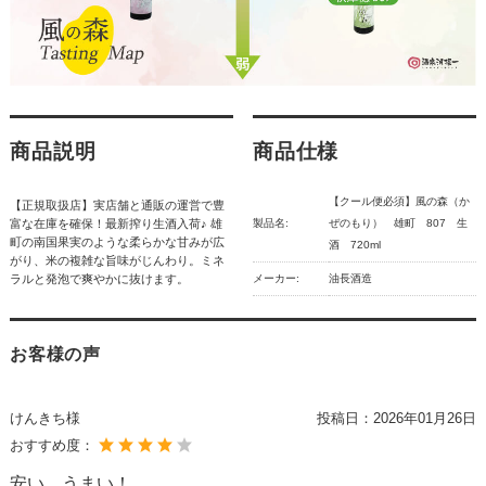
商品説明
商品仕様
【クール便必須】風の森（か
【正規取扱店】実店舗と通販の運営で豊
富な在庫を確保！最新搾り生酒入荷♪ 雄
製品名:
ぜのもり） 雄町 807 生
町の南国果実のような柔らかな甘みが広
酒 720ml
がり、米の複雑な旨味がじんわり。ミネ
ラルと発泡で爽やかに抜けます。
メーカー:
油長酒造
お客様の声
けんきち様
投稿日：
2026年01月26日
おすすめ度：
安い、うまい！