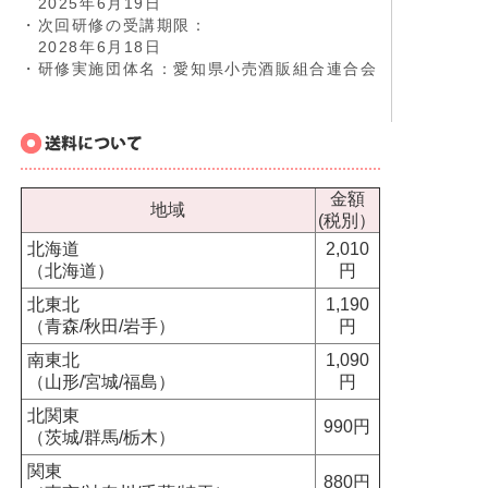
2025年6月19日
・次回研修の受講期限：
2028年6月18日
・研修実施団体名：愛知県小売酒販組合連合会
金額
地域
(税別）
北海道
2,010
（北海道）
円
北東北
1,190
（青森/秋田/岩手）
円
南東北
1,090
（山形/宮城/福島）
円
北関東
990円
（茨城/群馬/栃木）
関東
880円