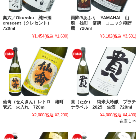
奥六／Okuroku 純米酒
雨降///あふり YAMAHAI 山
crescent（クレセント）
廃 雄町 倍麹 コニャク樽貯
720ml
蔵 720ml
¥1,454
(税込 ¥1,600)
¥3,182
(税込 ¥3,501)
仙禽（せんきん）レトロ 雄町
貴（たか） 純米大吟醸 プラチ
壱式 火入れ 720ml
ナラベル 2025 生酒 720ml
¥2,000
(税込 ¥2,200)
¥4,000
(税込 ¥4,400)
在庫 1 本