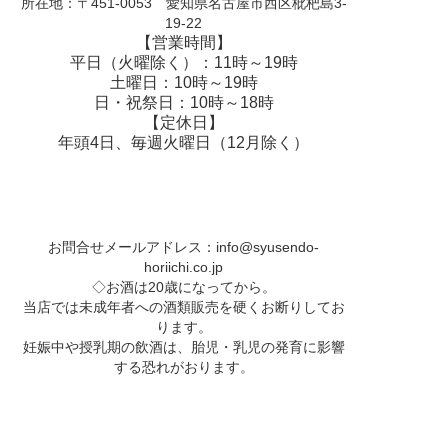
所在地：〒451-0053 愛知県名古屋市西区枇杷島3-
19-22
【営業時間】
平日（火曜除く）：11時～19時
土曜日：10時～19時
日・祝祭日：10時～18時
【定休日】
年頭4日、毎週火曜日（12月除く）
お問合せメールアドレス：
info@syusendo-
horiichi.co.jp
◇お酒は20歳になってから。
当店では未成年者への酒類販売を硬くお断りしてお
ります。
妊娠中や授乳期の飲酒は、胎児・乳児の発育に影響
する恐れがおります。