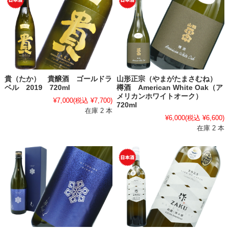
貴（たか） 貴醸酒 ゴールドラ
山形正宗（やまがたまさむね）
ベル 2019 720ml
樽酒 American White Oak（ア
メリカンホワイトオーク）
¥7,000
(税込 ¥7,700)
720ml
在庫 2 本
¥6,000
(税込 ¥6,600)
在庫 2 本