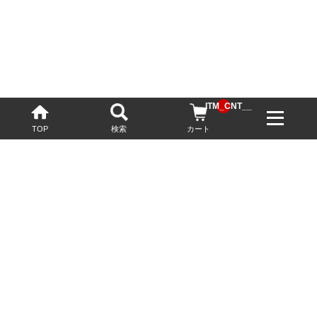
__ITM_CNT__
TOP
検索
カート
配送・送料について
お酒の鮮度を保つため、必要に応じてクール便で配送いたします。
基本送料無料
13,200円(税込)以上
※ネットでご購入されたお客様限定