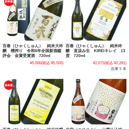
百春（ひゃくしゅん） 純米大吟
百春（ひゃくしゅん） 純米吟
醸 槽搾り 令和8年全国新酒鑑
醸 直汲み生 KIREIキレイ 13
評会 金賞受賞酒 720ml
度 720ml
¥5,000
(税込 ¥5,500)
¥2,073
(税込 ¥2,281)
在庫 5 本