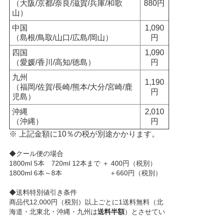
（大阪/京都/奈良/滋賀/兵庫/和歌
880円
山）
中国
1,090
（島根/鳥取/山口/広島/岡山）
円
四国
1,090
（愛媛/香川/高知/徳島）
円
九州
1,190
（福岡/佐賀/長崎/熊本/大分/宮崎/鹿
円
児島）
沖縄
2,010
（沖縄）
円
※ 上記金額に10％の税が別途かかります。
◆クール便の場合
1800ml 5本 720ml 12本まで ＋ 400円（税別）
1800ml 6本～8本 ＋660円（税別）
◆送料特別値引き条件
商品代12,000円（税別）以上ごとに1送料無料（北
海道・北東北・沖縄・九州は
送料半額
）とさせてい