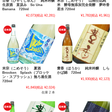
百春（ひゃくしゅん） 純米吟醸
米宗（こめそう） 山廃仕込純
生原酒 直汲み So Una
米 酵母無添加完全発酵 夢吟香
Banana 720ml
若水 720ml
¥2,073
(税込 ¥2,281)
¥1,782
(税込 ¥1,961)
米宗（こめそう） 夏酒
豊香（ほうか） 純米吟醸 しら
Brocken Splash（ブロッケ
かば錦 720ml
ン・スプラッシュ）無ろ過生酒
¥1,930
(税込 ¥2,123)
720ml
¥1,840
(税込 ¥2,024)
在庫 2 本