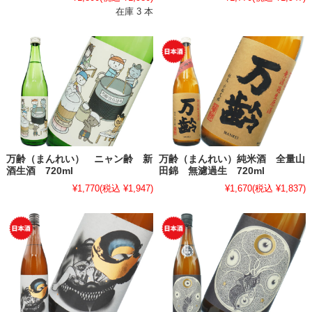
在庫 3 本
万齢（まんれい） ニャン齢 新
万齢（まんれい）純米酒 全量山
酒生酒 720ml
田錦 無濾過生 720ml
¥1,770
(税込 ¥1,947)
¥1,670
(税込 ¥1,837)