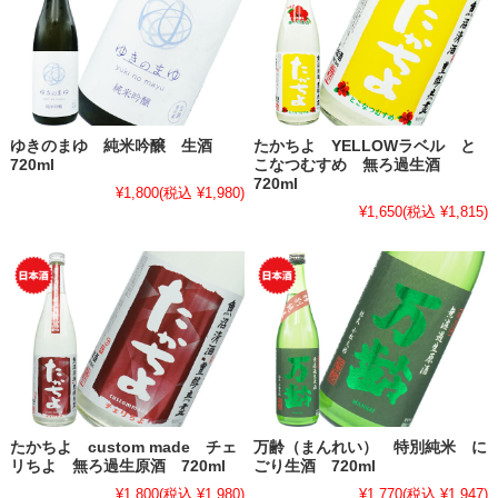
ゆきのまゆ 純米吟醸 生酒
たかちよ YELLOWラベル と
720ml
こなつむすめ 無ろ過生酒
720ml
¥1,800
(税込 ¥1,980)
¥1,650
(税込 ¥1,815)
たかちよ custom made チェ
万齢（まんれい） 特別純米 に
リちよ 無ろ過生原酒 720ml
ごり生酒 720ml
¥1,800
(税込 ¥1,980)
¥1,770
(税込 ¥1,947)