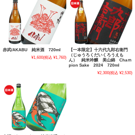
赤武/AKABU 純米酒 720ml
【一本限定】十六代九郎右衛門
（じゅうろくだいくろうえも
¥1,600
(税込 ¥1,760)
ん） 純米吟醸 美山錦 Chaｍ
pion Sake 2024 720ml
¥2,300
(税込 ¥2,530)