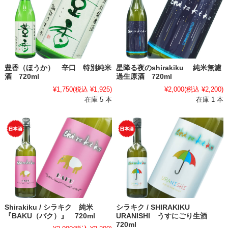
豊香（ほうか） 辛口 特別純米
星降る夜のshirakiku 純米無濾
酒 720ml
過生原酒 720ml
¥1,750
(税込 ¥1,925)
¥2,000
(税込 ¥2,200)
在庫 5 本
在庫 1 本
Shirakiku / シラキク 純米
シラキク / SHIRAKIKU
『BAKU（バク）』 720ml
URANISHI うすにごり生酒
720ml