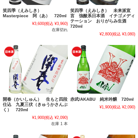
笑四季（えみしき）
笑四季（えみしき） 未来派宣
Masterpiece 阿（あ） 720ml
言 強酸系日本酒 イチゴメディ
テーション おりがらみ生酒
¥3,600
(税込 ¥3,960)
720ml
在庫切れ
¥2,800
(税込 ¥3,080)
開春（かいしゅん） 生もと四段
赤武/AKABU 純米吟醸 720ml
仕込 九夏三伏（きゅうかさんぷ
¥1,900
(税込 ¥2,090)
く） 720ml
¥1,900
(税込 ¥2,090)
在庫 1 本