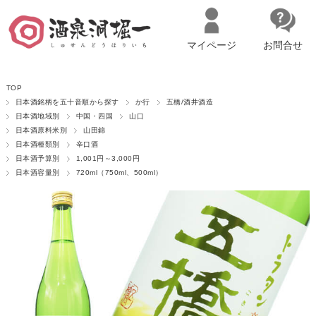
マイページ
お問合せ
__ITM_CNT__
名古屋市西区の「造り手の想いを伝える」日本酒・ワインセレクトショ
TOP
ップ
マイページへログイン
カートをみる
日本酒銘柄を五十音順から探す
か行
五橋/酒井酒造
日本酒地域別
中国・四国
山口
日本酒原料米別
山田錦
日本酒種類別
辛口酒
日本酒予算別
1,001円～3,000円
日本酒容量別
720ml（750ml、500ml）