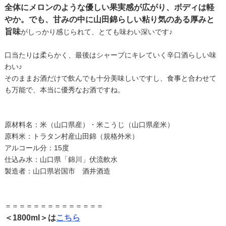
全体にメロンのような優しい果実感が広がり、ボディは軽
やか。でも、甘みの中に山田錦らしい粘り気のある厚みと
旨味
がしっかり感じられて、とても味わい深いです♪
口当たりは柔らかく、最後はシャープにキレていく辛口酒らしい味
わい♪
そのままお酒だけで飲んでも十分美味しいですし、食事と合わせて
も万能で、本当に優秀なお酒ですね。
原材料名：米（山口県産）・米こうじ（山口県産米）
原料米：トラタン村産山田錦（規格外米）
アルコール分：15度
仕込み水：山口県「錦川」伏流軟水
製造者：山口県岩国市 酒井酒造
＝＝＝＝＝＝＝＝＝＝＝＝＝＝
＜1800ml＞は
こちら