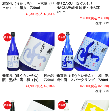
雅楽代（うたしろ） ～六華（り
作 / ZAKU なぐわし /
っか）～ 箱入 720ml
NAGUWASHI 鈴鹿・神の穂
750ml
¥5,300
(税込 ¥5,830)
¥8,000
(税込 ¥8,800)
在庫 3 本
蓬莱泉（ほうらいせん） 純米吟
蓬莱泉（ほうらいせん） 和 熟
醸 熟成生酒 和（わ） 720ml
成生酒 スパークリング 720ml
¥1,990
(税込 ¥2,189)
¥2,300
(税込 ¥2,530)
在庫 3 本