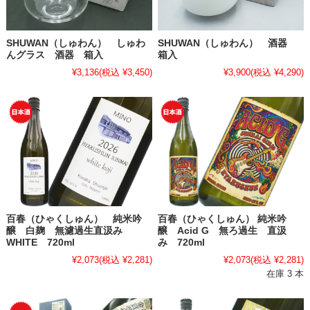
SHUWAN（しゅわん） しゅわ
SHUWAN（しゅわん） 酒器
んグラス 酒器 箱入
箱入
¥3,136
(税込 ¥3,450)
¥3,900
(税込 ¥4,290)
百春（ひゃくしゅん） 純米吟
百春（ひゃくしゅん） 純米吟
醸 白麹 無濾過生直汲み
醸 Acid G 無ろ過生 直汲
WHITE 720ml
み 720ml
¥2,073
(税込 ¥2,281)
¥2,073
(税込 ¥2,281)
在庫 3 本