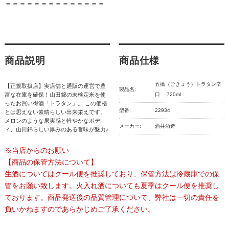
＝＝＝＝＝＝＝＝＝＝＝＝＝＝
商品説明
商品仕様
五橋（ごきょう）トラタン辛
【正規取扱店】実店舗と通販の運営で豊
製品名:
富な在庫を確保！山田錦の未検定米を使
口 720ml
ったお買い得酒「トラタン」。 この価格
型番:
22934
とは思えない素晴らしい出来栄えです。
メロンのような果実感と軽やかなボデ
メーカー:
酒井酒造
ィ、山田錦らしい厚みのある旨味が魅力♪
※当店からのお願い
【商品の保管方法について】
生酒についてはクール便を推奨しており、保管方法は冷蔵庫での保
管をお願い致します。火入れ酒についても夏季はクール便を推奨し
ております。商品発送後の品質管理について、弊社は一切の責任を
負いかねますのであらかじめご了承ください。