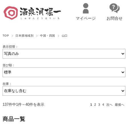
マイページ
お問合せ
__ITM_CNT__
名古屋市西区の「造り手の想いを伝える」日本酒・ワインセレクトショ
TOP
日本酒地域別
中国・四国
山口
ップ
マイページへログイン
カートをみる
表示切替：
並び順：
在庫：
137件中1件～40件を表示
1
2
3
4
次へ
最後へ
商品一覧