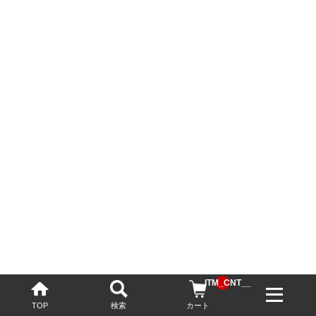
__ITM_CNT__
TOP
検索
カート