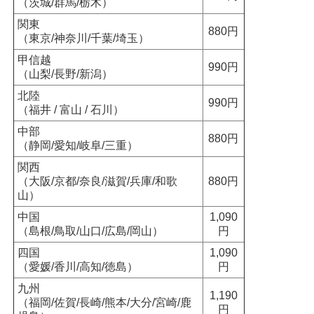
（茨城/群馬/栃木）
関東
880円
（東京/神奈川/千葉/埼玉）
甲信越
990円
（山梨/長野/新潟）
北陸
990円
（福井 / 富山 / 石川）
中部
880円
（静岡/愛知/岐阜/三重）
関西
（大阪/京都/奈良/滋賀/兵庫/和歌
880円
山）
中国
1,090
（島根/鳥取/山口/広島/岡山）
円
四国
1,090
（愛媛/香川/高知/徳島）
円
九州
1,190
（福岡/佐賀/長崎/熊本/大分/宮崎/鹿
円