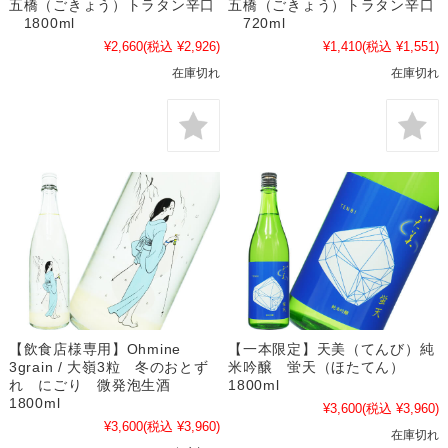
五橋（ごきょう）トラタン辛口
五橋（ごきょう）トラタン辛口
1800ml
720ml
¥2,660
(税込 ¥2,926)
¥1,410
(税込 ¥1,551)
在庫切れ
在庫切れ
【飲食店様専用】Ohmine
【一本限定】天美（てんび）純
3grain / 大嶺3粒 冬のおとず
米吟醸 蛍天（ほたてん）
れ にごり 微発泡生酒
1800ml
1800ml
¥3,600
(税込 ¥3,960)
¥3,600
(税込 ¥3,960)
在庫切れ