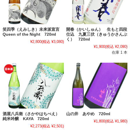
笑四季（えみしき）未来派宣言
開春（かいしゅん） 生もと四段
Queen of the Night 720ml
仕込 九夏三伏（きゅうかさんぷ
く） 720ml
¥2,800
(税込 ¥3,080)
¥1,900
(税込 ¥2,090)
在庫 1 本
酒屋八兵衛（さかやはちべえ）
山の井 あやめ 720ml
純米吟醸 KAYA 720ml
¥1,800
(税込 ¥1,980)
¥2,273
(税込 ¥2,501)