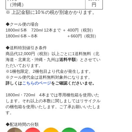
（沖縄）
円
※ 上記金額に10％の税が別途かかります。
◆クール便の場合
1800ml 5本 720ml 12本まで ＋ 400円（税別）
1800ml 6本～8本 ＋660円（税別）
◆送料特別値引き条件
商品代12,000円（税別）以上ごとに1送料無料（北
海道・北東北・沖縄・九州は
送料半額
）とさせてい
ただいております。
※1梱包限定、2梱包目より代金が発生します。
※クール便代金は送料無料対象外になります。
詳しくは
こちらのページ
をご確認くださいませ。
1800ml・720ml 4本までは専用梱包箱を使用いた
します。それ以上の本数に関しましてはリサイクル
の梱包箱を使用いたします。ご了承お願いいたしま
す。
◆配送時間の分類