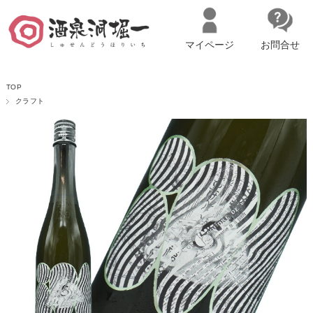
マイページ
お問合せ
__ITM_CNT__
名古屋市西区の「造り手の想いを伝える」日本酒・ワインセレクトショ
TOP
ップ
マイページへログイン
カートをみる
クラフト