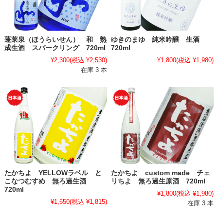
蓬莱泉（ほうらいせん） 和 熟
ゆきのまゆ 純米吟醸 生酒
成生酒 スパークリング 720ml
720ml
¥2,300
(税込 ¥2,530)
¥1,800
(税込 ¥1,980)
在庫 3 本
たかちよ YELLOWラベル と
たかちよ custom made チェ
こなつむすめ 無ろ過生酒
リちよ 無ろ過生原酒 720ml
720ml
¥1,800
(税込 ¥1,980)
¥1,650
(税込 ¥1,815)
在庫 3 本