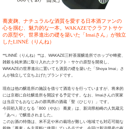
蕎麦麹、ナチュラルな酒質を愛する日本酒ファンの
心を掴む、魅力的な一本。WAKAZEでクラフトサケ
の原型や、世界進出の礎を築いた「Imaiさん」が独立
したLINNÉ（りんね）
**LINNÉ（りんね）**は、WAKAZE三軒茶屋醸造所でホップや蜂蜜、
雑穀を純米酒に取り入れたクラフト・サケの原型を開発し、
WAKAZEの世界進出に置いても酒質の礎を築いた「Shoya Imai」さ
んが独立して立ち上げたブランドです。
現在は他の醸造所の施設を借りて酒造りを行っていますが、将来的
には京都に自社醸造所を開設する予定です。なお、Imaiさんの実家
は当店でもおなじみの群馬県の酒蔵「聖（ひじり）」です。
今回初入荷となる「800（やお） 蕎麦」は、新潟県柏崎の人気蔵元
「あべ」で醸造されました。
このお酒の特徴は、米不足や米の栽培が難しい地域でも対応可能な
穀物「蕎麦」を主原料に使用している点です。今回は新潟県産の有