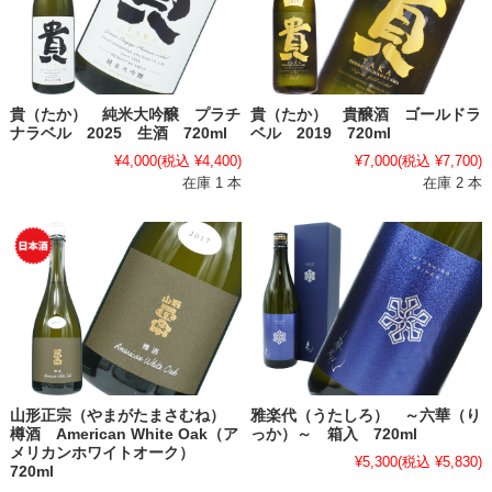
貴（たか） 純米大吟醸 プラチ
貴（たか） 貴醸酒 ゴールドラ
ナラベル 2025 生酒 720ml
ベル 2019 720ml
¥4,000
(税込 ¥4,400)
¥7,000
(税込 ¥7,700)
在庫 1 本
在庫 2 本
山形正宗（やまがたまさむね）
雅楽代（うたしろ） ～六華（り
樽酒 American White Oak（ア
っか）～ 箱入 720ml
メリカンホワイトオーク）
¥5,300
(税込 ¥5,830)
720ml