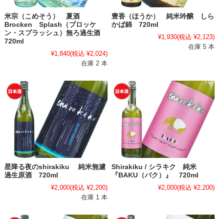
米宗（こめそう） 夏酒
豊香（ほうか） 純米吟醸 しら
Brocken Splash（ブロッケ
かば錦 720ml
ン・スプラッシュ）無ろ過生酒
¥1,930
(税込 ¥2,123)
720ml
在庫 5 本
¥1,840
(税込 ¥2,024)
在庫 2 本
星降る夜のshirakiku 純米無濾
Shirakiku / シラキク 純米
過生原酒 720ml
『BAKU（バク）』 720ml
¥2,000
(税込 ¥2,200)
¥2,000
(税込 ¥2,200)
在庫 1 本