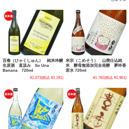
百春（ひゃくしゅん） 純米吟醸
米宗（こめそう） 山廃仕込純
生原酒 直汲み So Una
米 酵母無添加完全発酵 夢吟香
Banana 720ml
若水 720ml
¥2,073
(税込 ¥2,281)
¥1,782
(税込 ¥1,961)