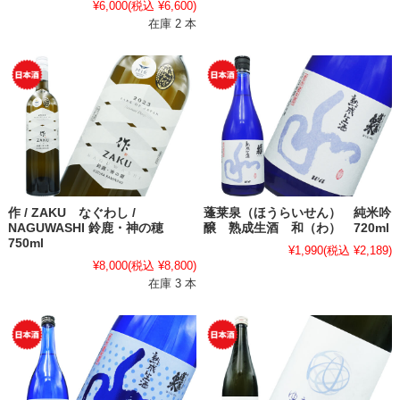
¥6,000
(税込 ¥6,600)
在庫 2 本
作 / ZAKU なぐわし /
蓬莱泉（ほうらいせん） 純米吟
NAGUWASHI 鈴鹿・神の穂
醸 熟成生酒 和（わ） 720ml
750ml
¥1,990
(税込 ¥2,189)
¥8,000
(税込 ¥8,800)
在庫 3 本