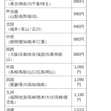
880円
（東京/神奈川/千葉/埼玉）
甲信越
990円
（山梨/長野/新潟）
北陸
990円
（福井 / 富山 / 石川）
中部
880円
（静岡/愛知/岐阜/三重）
関西
（大阪/京都/奈良/滋賀/兵庫/和歌
880円
山）
中国
1,090
（島根/鳥取/山口/広島/岡山）
円
四国
1,090
（愛媛/香川/高知/徳島）
円
九州
1,190
（福岡/佐賀/長崎/熊本/大分/宮崎/鹿
円
児島）
沖縄
2,010