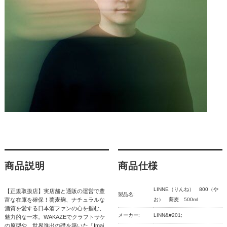
商品説明
商品仕様
LINNE（りんね） 800（や
【正規取扱店】実店舗と通販の運営で豊
製品名:
富な在庫を確保！蕎麦麹、ナチュラルな
お） 蕎麦 500ml
酒質を愛する日本酒ファンの心を掴む、
メーカー:
LINN&#201;
魅力的な一本。WAKAZEでクラフトサケ
の原型や、世界進出の礎を築いた「Imai