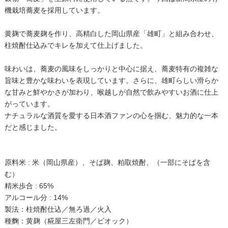
機栽培蕎麦を採用しています。
黄麹で蕎麦麹を作り、高精白した岡山県産「雄町」と組み合わせ、
柱焼酎仕込みでキレを加えて仕上げました。
味わいは、蕎麦の風味をしっかりと中心に据え、蕎麦特有の複雑な
旨味と豊かな味わいを表現しています。さらに、雄町らしい滑らか
な甘みと鮮やかさが加わり、喉越しが自然で飲みやすいお酒に仕上
がっています。
ナチュラルな酒質を愛する日本酒ファンの心を掴む、魅力的な一本
だと感じました。
原料米 : 米（岡山県産）、そば麹、粕取焼酎、（一部にそばを含
む）
精米歩合 : 65%
アルコール分 : 14%
製法：柱焼酎仕込／無ろ過／火入
種麴：黄麹（糀屋三左衛門／ビオック）