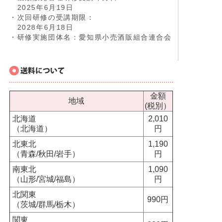
2025年6月19日
・次回研修の受講期限：
2028年6月18日
・研修実施団体名：愛知県小売酒販組合連合会
金額
地域
(税別）
北海道
2,010
（北海道）
円
北東北
1,190
（青森/秋田/岩手）
円
南東北
1,090
（山形/宮城/福島）
円
北関東
990円
（茨城/群馬/栃木）
関東