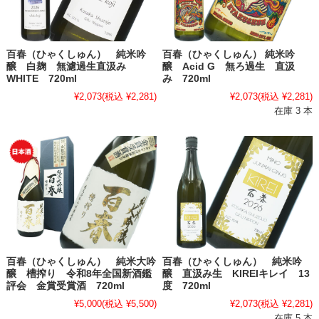
百春（ひゃくしゅん） 純米吟
百春（ひゃくしゅん） 純米吟
醸 白麹 無濾過生直汲み
醸 Acid G 無ろ過生 直汲
WHITE 720ml
み 720ml
¥2,073
(税込 ¥2,281)
¥2,073
(税込 ¥2,281)
在庫 3 本
百春（ひゃくしゅん） 純米大吟
百春（ひゃくしゅん） 純米吟
醸 槽搾り 令和8年全国新酒鑑
醸 直汲み生 KIREIキレイ 13
評会 金賞受賞酒 720ml
度 720ml
¥5,000
(税込 ¥5,500)
¥2,073
(税込 ¥2,281)
在庫 5 本