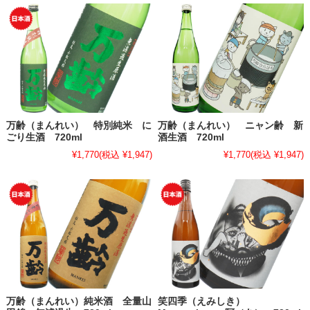
万齢（まんれい） 特別純米 に
万齢（まんれい） ニャン齢 新
ごり生酒 720ml
酒生酒 720ml
¥1,770
(税込 ¥1,947)
¥1,770
(税込 ¥1,947)
万齢（まんれい）純米酒 全量山
笑四季（えみしき）