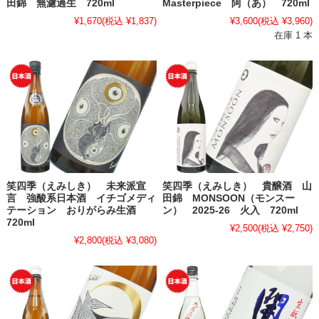
田錦 無濾過生 720ml
Masterpiece 阿（あ） 720ml
¥1,670
(税込 ¥1,837)
¥3,600
(税込 ¥3,960)
在庫 1 本
笑四季（えみしき） 未来派宣
笑四季（えみしき） 貴醸酒 山
言 強酸系日本酒 イチゴメディ
田錦 MONSOON（モンスー
テーション おりがらみ生酒
ン） 2025-26 火入 720ml
720ml
¥2,500
(税込 ¥2,750)
¥2,800
(税込 ¥3,080)