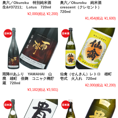
奥六／Okuroku 特別純米酒
奥六／Okuroku 純米酒
生&#37211; Lotus 720ml
crescent（クレセント）
720ml
¥2,000
(税込 ¥2,200)
¥1,454
(税込 ¥1,600)
雨降///あふり YAMAHAI 山
仙禽（せんきん）レトロ 雄町
廃 雄町 倍麹 コニャク樽貯
壱式 火入れ 720ml
蔵 720ml
¥2,000
(税込 ¥2,200)
¥3,182
(税込 ¥3,501)