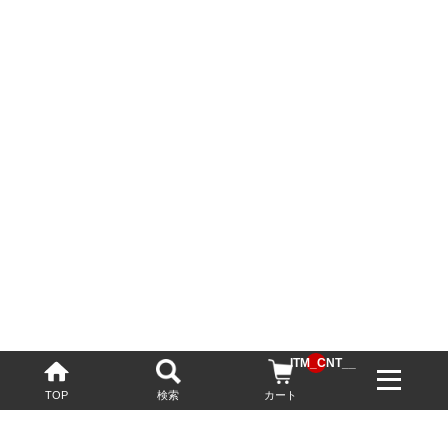
__ITM_CNT__
TOP
検索
カート
配送・送料について