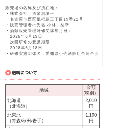
販売場の名称及び所在地：
・株式会社 酒泉洞堀一
名古屋市西区枇杷島三丁目19番22号
・販売管理者の氏名:小林 紘幸
・酒類販売管理研修受講年月日：
2025年6月19日
・次回研修の受講期限：
2028年6月18日
・研修実施団体名：愛知県小売酒販組合連合会
金額
地域
(税別）
北海道
2,010
（北海道）
円
北東北
1,190
（青森/秋田/岩手）
円