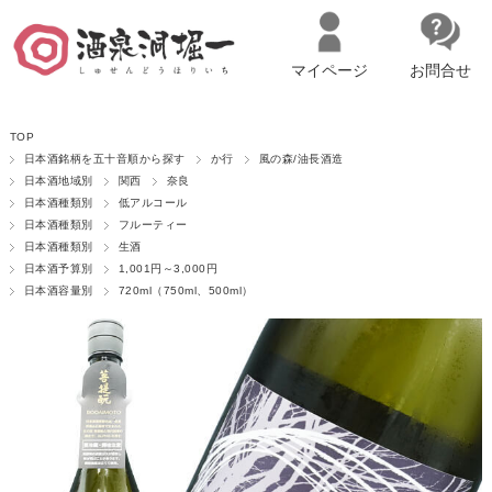
マイページ
お問合せ
__ITM_CNT__
名古屋市西区の「造り手の想いを伝える」日本酒・ワインセレクトショ
TOP
ップ
マイページへログイン
カートをみる
日本酒銘柄を五十音順から探す
か行
風の森/油長酒造
日本酒地域別
関西
奈良
日本酒種類別
低アルコール
日本酒種類別
フルーティー
日本酒種類別
生酒
日本酒予算別
1,001円～3,000円
日本酒容量別
720ml（750ml、500ml）