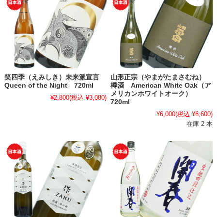
笑四季（えみしき）未来派宣言
山形正宗（やまがたまさむね）
Queen of the Night 720ml
樽酒 American White Oak（ア
メリカンホワイトオーク）
¥2,800
(税込 ¥3,080)
720ml
¥6,000
(税込 ¥6,600)
在庫 2 本