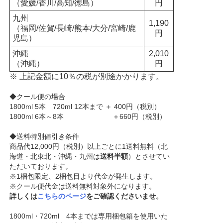
（愛媛/香川/高知/徳島）
円
九州
1,190
（福岡/佐賀/長崎/熊本/大分/宮崎/鹿
円
児島）
沖縄
2,010
（沖縄）
円
※ 上記金額に10％の税が別途かかります。
◆クール便の場合
1800ml 5本 720ml 12本まで ＋ 400円（税別）
1800ml 6本～8本 ＋660円（税別）
◆送料特別値引き条件
商品代12,000円（税別）以上ごとに1送料無料（北
海道・北東北・沖縄・九州は
送料半額
）とさせてい
ただいております。
※1梱包限定、2梱包目より代金が発生します。
※クール便代金は送料無料対象外になります。
詳しくは
こちらのページ
をご確認くださいませ。
1800ml・720ml 4本までは専用梱包箱を使用いた