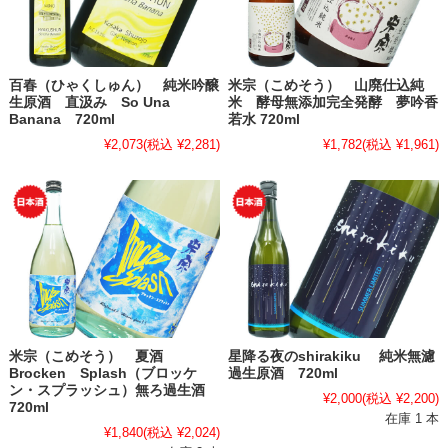
百春（ひゃくしゅん） 純米吟醸
米宗（こめそう） 山廃仕込純
生原酒 直汲み So Una
米 酵母無添加完全発酵 夢吟香
Banana 720ml
若水 720ml
¥2,073
(税込 ¥2,281)
¥1,782
(税込 ¥1,961)
米宗（こめそう） 夏酒
星降る夜のshirakiku 純米無濾
Brocken Splash（ブロッケ
過生原酒 720ml
ン・スプラッシュ）無ろ過生酒
¥2,000
(税込 ¥2,200)
720ml
在庫 1 本
¥1,840
(税込 ¥2,024)