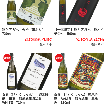
稲とアガべ 火折（ほおり）
【一本限定】稲とアガべ 稲とイ
720ml
チジク 500ml
¥3,500
(税込 ¥3,850)
¥2,500
(税込 ¥2,750)
在庫 1 本
在庫 6 本
百春（ひゃくしゅん） 純米吟
百春（ひゃくしゅん） 純米吟
醸 白麹 無濾過生直汲み
醸 Acid G 無ろ過生 直汲
WHITE 720ml
み 720ml