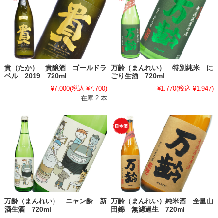
貴（たか） 貴醸酒 ゴールドラ
万齢（まんれい） 特別純米 に
ベル 2019 720ml
ごり生酒 720ml
¥7,000
(税込 ¥7,700)
¥1,770
(税込 ¥1,947)
在庫 2 本
万齢（まんれい） ニャン齢 新
万齢（まんれい）純米酒 全量山
酒生酒 720ml
田錦 無濾過生 720ml