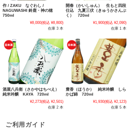
作 / ZAKU なぐわし /
開春（かいしゅん） 生もと四段
NAGUWASHI 鈴鹿・神の穂
仕込 九夏三伏（きゅうかさんぷ
750ml
く） 720ml
¥8,000
(税込 ¥8,800)
¥1,900
(税込 ¥2,090)
在庫 3 本
在庫 1 本
酒屋八兵衛（さかやはちべえ）
豊香（ほうか） 純米吟醸 しら
純米吟醸 KAYA 720ml
かば錦 720ml
¥2,273
(税込 ¥2,501)
¥1,930
(税込 ¥2,123)
在庫 2 本
在庫 5 本
ご利用ガイド