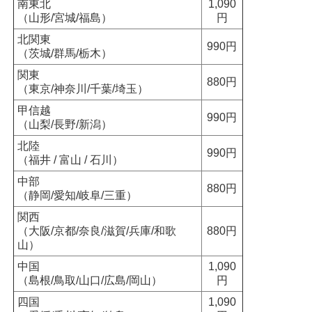
南東北
1,090
（山形/宮城/福島）
円
北関東
990円
（茨城/群馬/栃木）
関東
880円
（東京/神奈川/千葉/埼玉）
甲信越
990円
（山梨/長野/新潟）
北陸
990円
（福井 / 富山 / 石川）
中部
880円
（静岡/愛知/岐阜/三重）
関西
（大阪/京都/奈良/滋賀/兵庫/和歌
880円
山）
中国
1,090
（島根/鳥取/山口/広島/岡山）
円
四国
1,090