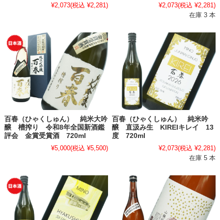
¥2,073
(税込 ¥2,281)
¥2,073
(税込 ¥2,281)
在庫 3 本
百春（ひゃくしゅん） 純米大吟
百春（ひゃくしゅん） 純米吟
醸 槽搾り 令和8年全国新酒鑑
醸 直汲み生 KIREIキレイ 13
評会 金賞受賞酒 720ml
度 720ml
¥5,000
(税込 ¥5,500)
¥2,073
(税込 ¥2,281)
在庫 5 本