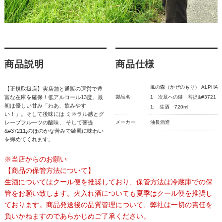
商品説明
商品仕様
風の森（かぜのもり） ALPHA
【正規取扱店】実店舗と通販の運営で豊
富な在庫を確保！低アルコール13度。最
製品名:
1 次章への鍵 菩提&#3721
初は優しい甘み「わあ、飲みやす
1; 生酒 720ml
い！」。そして後味には ミネラル感とグ
レープフルーツの酸味、 そして菩提
メーカー:
油長酒造
&#37211;のほのかな苦みで綺麗に味わい
を締めてくれます。
※当店からのお願い
【商品の保管方法について】
生酒についてはクール便を推奨しており、保管方法は冷蔵庫での保
管をお願い致します。火入れ酒についても夏季はクール便を推奨し
ております。商品発送後の品質管理について、弊社は一切の責任を
負いかねますのであらかじめご了承ください。