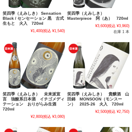
笑四季（えみしき） Sensation
笑四季（えみしき）
Black / センセーション 黒 古式
Masterpiece 阿（あ） 720ml
生もと 火入 720ml
¥3,600
(税込 ¥3,960)
¥1,400
(税込 ¥1,540)
在庫 1 本
笑四季（えみしき） 未来派宣
笑四季（えみしき） 貴醸酒 山
言 強酸系日本酒 イチゴメディ
田錦 MONSOON（モンスー
テーション おりがらみ生酒
ン） 2025-26 火入 720ml
720ml
¥2,500
(税込 ¥2,750)
¥2,800
(税込 ¥3,080)