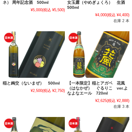
ネ） 周年記念酒 500ml
女玉露（やめぎょくろ） 生酒
500ml
¥5,000
(税込 ¥5,500)
¥4,000
(税込 ¥4,400)
在庫 2 本
稲と綯交（ないまぜ） 500ml
【一本限定】稲とアガベ 花風
（はなかぜ） ぐるりこ ver.よ
¥2,500
(税込 ¥2,750)
なよなエール 720ml
¥2,625
(税込 ¥2,888)
在庫 3 本