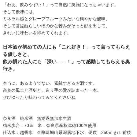
「わあ、飲みやすい！」って自然に笑顔になっちゃいます。
そして後味には、
ミネラル感とグレープフルーツみたいな爽やかな酸味、
そして菩提酛らしいほのかな苦みがそっと顔を出して、
きれいに味わいを締めてくれます。
日本酒が初めての人にも「これ好き！」って言ってもらえ
る優しさと、
飲み慣れた人にも「深い……！」って感動してもらえる奥
行き。
本当に、あるようでない、素敵すぎるお酒です。
奈良の風土と歴史と、造り手の愛が詰まった一本。
ぜひゆったり味わってみてくださいね
奈良酒 純米酒 無濾過無加水生酒
精米歩合：70％ 米：奈良県産秋津穂100％使用
仕込水：超香水 金剛葛城山系深層地下水 硬度 250ｍｇ/Ｌ前後