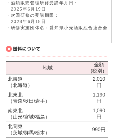
・酒類販売管理研修受講年月日：
2025年6月19日
・次回研修の受講期限：
2028年6月18日
・研修実施団体名：愛知県小売酒販組合連合会
金額
地域
(税別）
北海道
2,010
（北海道）
円
北東北
1,190
（青森/秋田/岩手）
円
南東北
1,090
（山形/宮城/福島）
円
北関東
990円
（茨城/群馬/栃木）