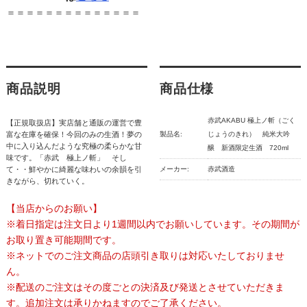
＝＝＝＝＝＝＝＝＝＝＝＝＝＝
商品説明
商品仕様
赤武AKABU 極上ノ斬（ごく
【正規取扱店】実店舗と通販の運営で豊
富な在庫を確保！今回のみの生酒！夢の
製品名:
じょうのきれ） 純米大吟
中に入り込んだような究極の柔らかな甘
醸 新酒限定生酒 720ml
味です。「赤武 極上ノ斬」 そし
て・・鮮やかに綺麗な味わいの余韻を引
メーカー:
赤武酒造
きながら、切れていく。
【当店からのお願い】
※着日指定は注文日より1週間以内でお願いしています。その期間が
お取り置き可能期間です。
※ネットでのご注文商品の店頭引き取りは対応いたしておりませ
ん。
※配送のご注文はその度ごとの決済及び発送とさせていただきま
す。追加注文は承りかねますのでご了承ください。