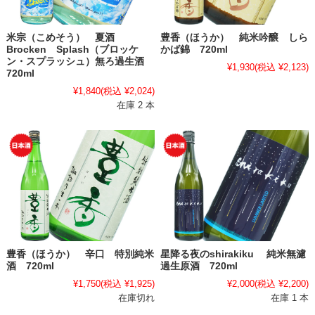
米宗（こめそう） 夏酒
豊香（ほうか） 純米吟醸 しら
Brocken Splash（ブロッケ
かば錦 720ml
ン・スプラッシュ）無ろ過生酒
¥1,930
(税込 ¥2,123)
720ml
¥1,840
(税込 ¥2,024)
在庫 2 本
豊香（ほうか） 辛口 特別純米
星降る夜のshirakiku 純米無濾
酒 720ml
過生原酒 720ml
¥1,750
(税込 ¥1,925)
¥2,000
(税込 ¥2,200)
在庫切れ
在庫 1 本