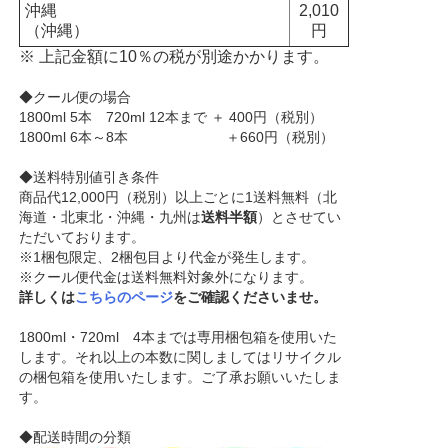
沖縄
2,010
（沖縄）
円
※ 上記金額に10％の税が別途かかります。
◆クール便の場合
1800ml 5本 720ml 12本まで ＋ 400円（税別）
1800ml 6本～8本 ＋660円（税別）
◆送料特別値引き条件
商品代12,000円（税別）以上ごとに1送料無料（北
海道・北東北・沖縄・九州は
送料半額
）とさせてい
ただいております。
※1梱包限定、2梱包目より代金が発生します。
※クール便代金は送料無料対象外になります。
詳しくは
こちらのページ
をご確認くださいませ。
1800ml・720ml 4本までは専用梱包箱を使用いた
します。それ以上の本数に関しましてはリサイクル
の梱包箱を使用いたします。ご了承お願いいたしま
す。
◆配送時間の分類