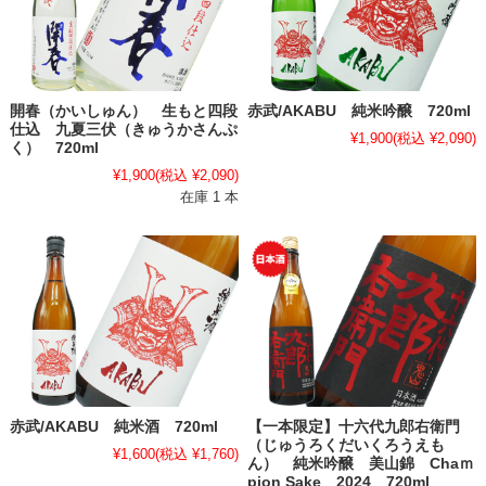
開春（かいしゅん） 生もと四段
赤武/AKABU 純米吟醸 720ml
仕込 九夏三伏（きゅうかさんぷ
¥1,900
(税込 ¥2,090)
く） 720ml
¥1,900
(税込 ¥2,090)
在庫 1 本
赤武/AKABU 純米酒 720ml
【一本限定】十六代九郎右衛門
（じゅうろくだいくろうえも
¥1,600
(税込 ¥1,760)
ん） 純米吟醸 美山錦 Chaｍ
pion Sake 2024 720ml