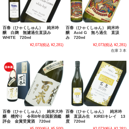
百春（ひゃくしゅん） 純米吟
百春（ひゃくしゅん） 純米吟
醸 白麹 無濾過生直汲み
醸 Acid G 無ろ過生 直汲
WHITE 720ml
み 720ml
¥2,073
(税込 ¥2,281)
¥2,073
(税込 ¥2,281)
在庫 3 本
百春（ひゃくしゅん） 純米大吟
百春（ひゃくしゅん） 純米吟
醸 槽搾り 令和8年全国新酒鑑
醸 直汲み生 KIREIキレイ 13
評会 金賞受賞酒 720ml
度 720ml
¥5,000
(税込 ¥5,500)
¥2,073
(税込 ¥2,281)