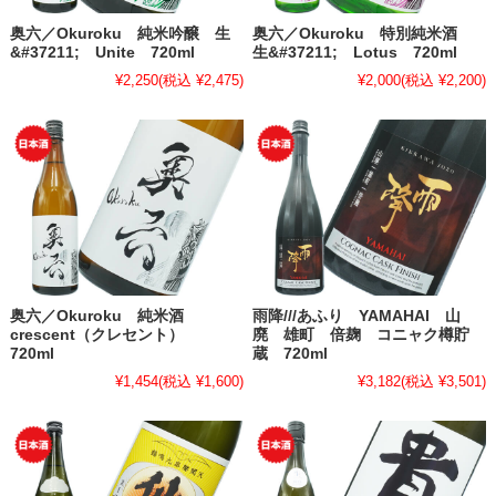
奥六／Okuroku 純米吟醸 生
奥六／Okuroku 特別純米酒
&#37211; Unite 720ml
生&#37211; Lotus 720ml
¥2,250
(税込 ¥2,475)
¥2,000
(税込 ¥2,200)
奥六／Okuroku 純米酒
雨降///あふり YAMAHAI 山
crescent（クレセント）
廃 雄町 倍麹 コニャク樽貯
720ml
蔵 720ml
¥1,454
(税込 ¥1,600)
¥3,182
(税込 ¥3,501)