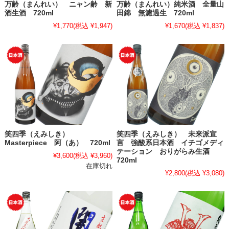
万齢（まんれい） ニャン齢 新
万齢（まんれい）純米酒 全量山
酒生酒 720ml
田錦 無濾過生 720ml
¥1,770
(税込 ¥1,947)
¥1,670
(税込 ¥1,837)
笑四季（えみしき）
笑四季（えみしき） 未来派宣
Masterpiece 阿（あ） 720ml
言 強酸系日本酒 イチゴメディ
テーション おりがらみ生酒
¥3,600
(税込 ¥3,960)
720ml
在庫切れ
¥2,800
(税込 ¥3,080)