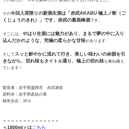
今回入荷限りの新酒生酒は「赤武AKABU 極上ノ斬（ご
その
くじょうのきれ）」です、赤武の最高峰酒
です。
やはり生酒には魅力があり、まるで夢の中に入り
そこには、
込んだかのような、究極の柔らかな甘味
があります。
スッと鮮やかに流れて行き、美しい味わいの余韻を引
そして
きながら、切れ味もタイトル通り、極上の切れ味
も兼ね備え
ています！
製造者：岩手県盛岡市 赤武酒造
原料米：岩手県産結の香
精米歩合：35％
＝＝＝＝＝＝＝＝＝＝＝＝＝＝
＜1800ml＞は
こちら