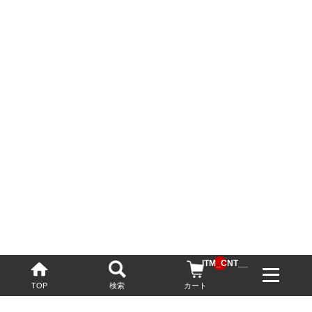
__ITM_CNT__
TOP
検索
カート
配送・送料について