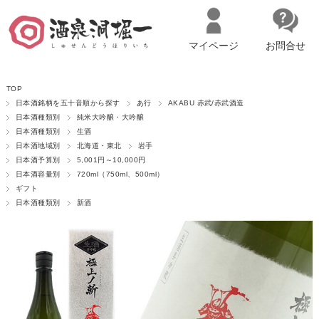
マイページ
お問合せ
__ITM_CNT__
名古屋市西区の「造り手の想いを伝える」日本酒・ワインセレクトショ
TOP
ップ
マイページへログイン
カートをみる
日本酒銘柄を五十音順から探す
あ行
AKABU 赤武/赤武酒造
日本酒種類別
純米大吟醸・大吟醸
日本酒種類別
生酒
日本酒地域別
北海道・東北
岩手
日本酒予算別
5,001円～10,000円
日本酒容量別
720ml（750ml、500ml）
ギフト
日本酒種類別
新酒