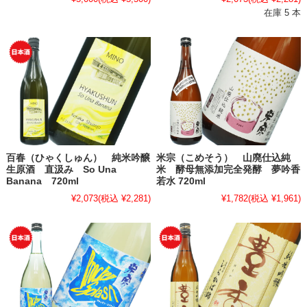
在庫 5 本
百春（ひゃくしゅん） 純米吟醸
米宗（こめそう） 山廃仕込純
生原酒 直汲み So Una
米 酵母無添加完全発酵 夢吟香
Banana 720ml
若水 720ml
¥2,073
(税込 ¥2,281)
¥1,782
(税込 ¥1,961)