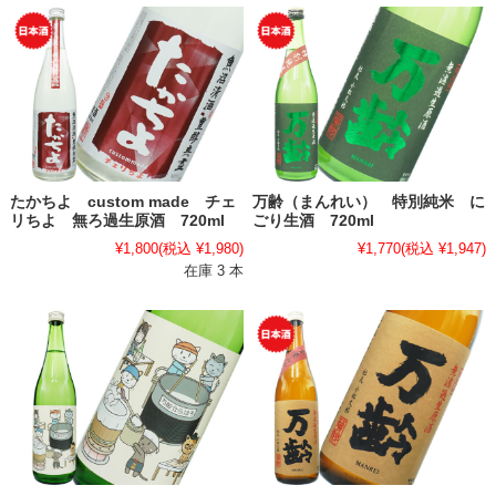
たかちよ custom made チェ
万齢（まんれい） 特別純米 に
リちよ 無ろ過生原酒 720ml
ごり生酒 720ml
¥1,800
(税込 ¥1,980)
¥1,770
(税込 ¥1,947)
在庫 3 本