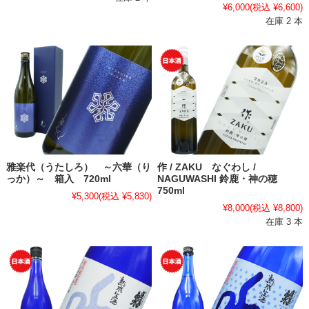
¥6,000
(税込 ¥6,600)
在庫 2 本
雅楽代（うたしろ） ～六華（り
作 / ZAKU なぐわし /
っか）～ 箱入 720ml
NAGUWASHI 鈴鹿・神の穂
750ml
¥5,300
(税込 ¥5,830)
¥8,000
(税込 ¥8,800)
在庫 3 本