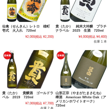
仙禽（せんきん）レトロ 雄町
貴（たか） 純米大吟醸 プラチ
壱式 火入れ 720ml
ナラベル 2025 生酒 720ml
¥2,000
(税込 ¥2,200)
¥4,000
(税込 ¥4,400)
在庫 1 本
貴（たか） 貴醸酒 ゴールドラ
山形正宗（やまがたまさむね）
ベル 2019 720ml
樽酒 American White Oak（ア
メリカンホワイトオーク）
¥7,000
(税込 ¥7,700)
720ml
在庫 2 本