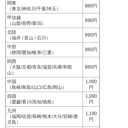
関東
880円
（東京/神奈川/千葉/埼玉）
甲信越
990円
（山梨/長野/新潟）
北陸
990円
（福井 / 富山 / 石川）
中部
880円
（静岡/愛知/岐阜/三重）
関西
（大阪/京都/奈良/滋賀/兵庫/和歌
880円
山）
中国
1,090
（島根/鳥取/山口/広島/岡山）
円
四国
1,090
（愛媛/香川/高知/徳島）
円
九州
1,190
（福岡/佐賀/長崎/熊本/大分/宮崎/鹿
円
児島）