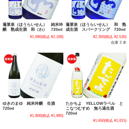
蓬莱泉（ほうらいせん） 純米吟
蓬莱泉（ほうらいせん） 和 熟
醸 熟成生酒 和（わ） 720ml
成生酒 スパークリング 720ml
¥1,990
(税込 ¥2,189)
¥2,300
(税込 ¥2,530)
在庫 3 本
ゆきのまゆ 純米吟醸 生酒
たかちよ YELLOWラベル と
720ml
こなつむすめ 無ろ過生酒
720ml
¥1,800
(税込 ¥1,980)
¥1,650
(税込 ¥1,815)