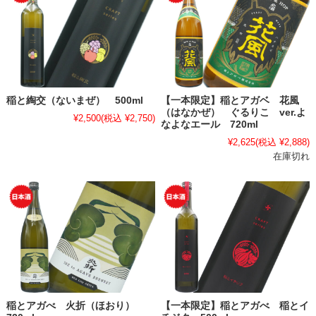
稲と綯交（ないまぜ） 500ml
【一本限定】稲とアガベ 花風
（はなかぜ） ぐるりこ ver.よ
¥2,500
(税込 ¥2,750)
なよなエール 720ml
¥2,625
(税込 ¥2,888)
在庫切れ
稲とアガべ 火折（ほおり）
【一本限定】稲とアガべ 稲とイ