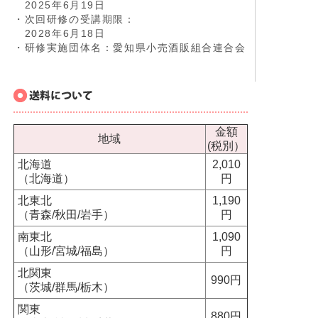
2025年6月19日
・次回研修の受講期限：
2028年6月18日
・研修実施団体名：愛知県小売酒販組合連合会
金額
地域
(税別）
北海道
2,010
（北海道）
円
北東北
1,190
（青森/秋田/岩手）
円
南東北
1,090
（山形/宮城/福島）
円
北関東
990円
（茨城/群馬/栃木）
関東
880円