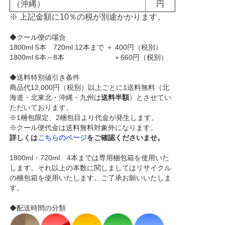
（沖縄）
円
※ 上記金額に10％の税が別途かかります。
◆クール便の場合
1800ml 5本 720ml 12本まで ＋ 400円（税別）
1800ml 6本～8本 ＋660円（税別）
◆送料特別値引き条件
商品代12,000円（税別）以上ごとに1送料無料（北
海道・北東北・沖縄・九州は
送料半額
）とさせてい
ただいております。
※1梱包限定、2梱包目より代金が発生します。
※クール便代金は送料無料対象外になります。
詳しくは
こちらのページ
をご確認くださいませ。
1800ml・720ml 4本までは専用梱包箱を使用いた
します。それ以上の本数に関しましてはリサイクル
の梱包箱を使用いたします。ご了承お願いいたしま
す。
◆配送時間の分類