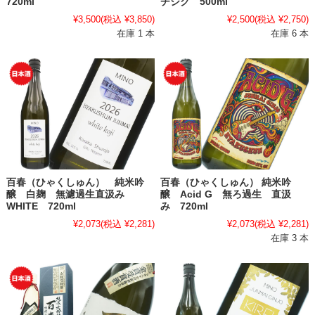
720ml
チジク 500ml
¥3,500
(税込 ¥3,850)
¥2,500
(税込 ¥2,750)
在庫 1 本
在庫 6 本
百春（ひゃくしゅん） 純米吟
百春（ひゃくしゅん） 純米吟
醸 白麹 無濾過生直汲み
醸 Acid G 無ろ過生 直汲
WHITE 720ml
み 720ml
¥2,073
(税込 ¥2,281)
¥2,073
(税込 ¥2,281)
在庫 3 本