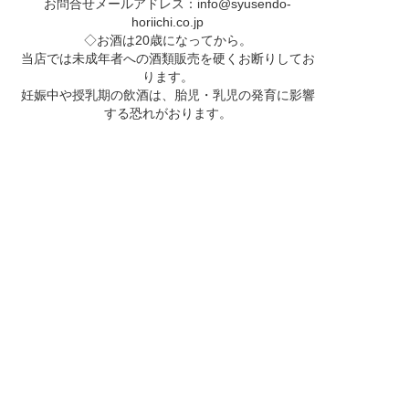
お問合せメールアドレス：
info@syusendo-
horiichi.co.jp
◇お酒は20歳になってから。
当店では未成年者への酒類販売を硬くお断りしてお
ります。
妊娠中や授乳期の飲酒は、胎児・乳児の発育に影響
する恐れがおります。