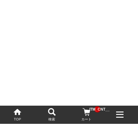
__ITM_CNT__
TOP
検索
カート
配送・送料について