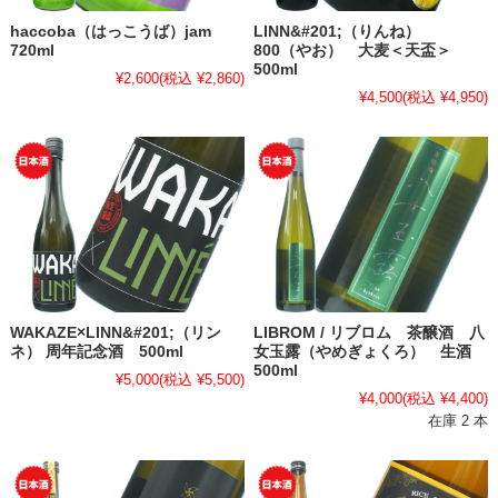
haccoba（はっこうば）jam
LINN&#201;（りんね）
720ml
800（やお） 大麦＜天盃＞
500ml
¥2,600
(税込 ¥2,860)
¥4,500
(税込 ¥4,950)
WAKAZE×LINN&#201;（リン
LIBROM / リブロム 茶醸酒 八
ネ） 周年記念酒 500ml
女玉露（やめぎょくろ） 生酒
500ml
¥5,000
(税込 ¥5,500)
¥4,000
(税込 ¥4,400)
在庫 2 本