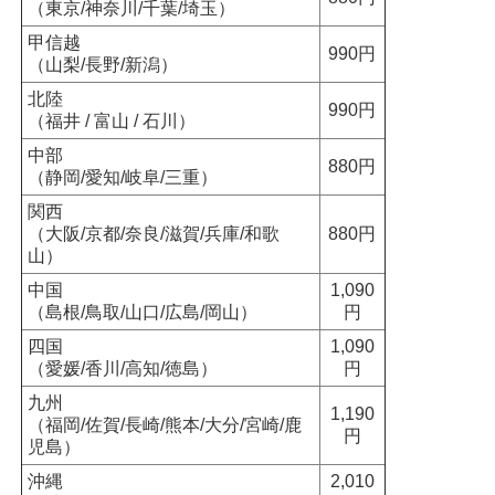
（東京/神奈川/千葉/埼玉）
甲信越
990円
（山梨/長野/新潟）
北陸
990円
（福井 / 富山 / 石川）
中部
880円
（静岡/愛知/岐阜/三重）
関西
（大阪/京都/奈良/滋賀/兵庫/和歌
880円
山）
中国
1,090
（島根/鳥取/山口/広島/岡山）
円
四国
1,090
（愛媛/香川/高知/徳島）
円
九州
1,190
（福岡/佐賀/長崎/熊本/大分/宮崎/鹿
円
児島）
沖縄
2,010