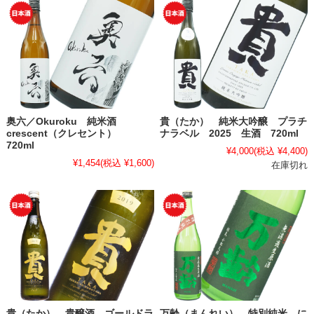
奥六／Okuroku 純米酒
貴（たか） 純米大吟醸 プラチ
crescent（クレセント）
ナラベル 2025 生酒 720ml
720ml
¥4,000
(税込 ¥4,400)
¥1,454
(税込 ¥1,600)
在庫切れ
貴（たか） 貴醸酒 ゴールドラ
万齢（まんれい） 特別純米 に