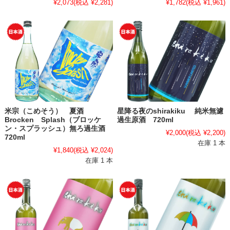
¥2,073
(税込 ¥2,281)
¥1,782
(税込 ¥1,961)
米宗（こめそう） 夏酒
星降る夜のshirakiku 純米無濾
Brocken Splash（ブロッケ
過生原酒 720ml
ン・スプラッシュ）無ろ過生酒
¥2,000
(税込 ¥2,200)
720ml
在庫 1 本
¥1,840
(税込 ¥2,024)
在庫 1 本