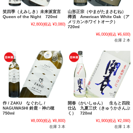
笑四季（えみしき）未来派宣言
山形正宗（やまがたまさむね）
Queen of the Night 720ml
樽酒 American White Oak（ア
メリカンホワイトオーク）
¥2,800
(税込 ¥3,080)
720ml
¥6,000
(税込 ¥6,600)
在庫 2 本
作 / ZAKU なぐわし /
開春（かいしゅん） 生もと四段
NAGUWASHI 鈴鹿・神の穂
仕込 九夏三伏（きゅうかさんぷ
750ml
く） 720ml
¥8,000
(税込 ¥8,800)
¥1,900
(税込 ¥2,090)
在庫 3 本
在庫 1 本