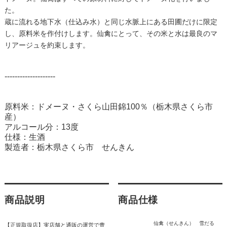
た。
蔵に流れる地下水（仕込み水）と同じ水脈上にある田圃だけに限定
し、原料米を作付けします。仙禽にとって、その米と水は最良のマ
リアージュを約束します。
--------------------
原料米：ドメーヌ・さくら山田錦100％（栃木県さくら市
産）
アルコール分：13度
仕様：生酒
製造者：栃木県さくら市 せんきん
商品説明
商品仕様
仙禽（せんきん） 雪だる
【正規取扱店】実店舗と通販の運営で豊