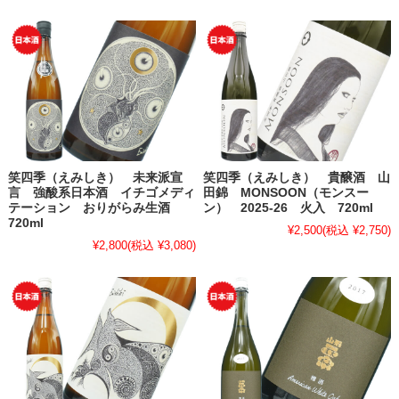
笑四季（えみしき） 未来派宣
笑四季（えみしき） 貴醸酒 山
言 強酸系日本酒 イチゴメディ
田錦 MONSOON（モンスー
テーション おりがらみ生酒
ン） 2025-26 火入 720ml
720ml
¥2,500
(税込 ¥2,750)
¥2,800
(税込 ¥3,080)