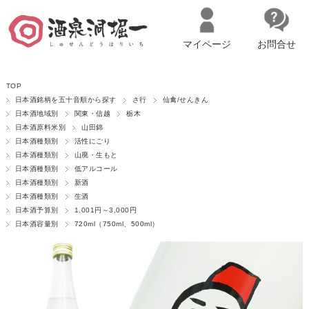
マイページ
お問合せ
__ITM_CNT__
名古屋市西区の「造り手の想いを伝える」日本酒・ワインセレクトショ
TOP
ップ
マイページへログイン
カートをみる
日本酒銘柄を五十音順から探す
さ行
仙禽/せんきん
日本酒地域別
関東・信越
栃木
日本酒原料米別
山田錦
日本酒種類別
活性にごり
日本酒種類別
山廃・生もと
日本酒種類別
低アルコール
日本酒種類別
新酒
日本酒種類別
生酒
日本酒予算別
1,001円～3,000円
日本酒容量別
720ml（750ml、500ml）