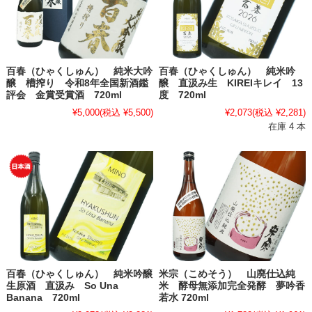
百春（ひゃくしゅん） 純米大吟
百春（ひゃくしゅん） 純米吟
醸 槽搾り 令和8年全国新酒鑑
醸 直汲み生 KIREIキレイ 13
評会 金賞受賞酒 720ml
度 720ml
¥5,000
(税込 ¥5,500)
¥2,073
(税込 ¥2,281)
在庫 4 本
百春（ひゃくしゅん） 純米吟醸
米宗（こめそう） 山廃仕込純
生原酒 直汲み So Una
米 酵母無添加完全発酵 夢吟香
Banana 720ml
若水 720ml