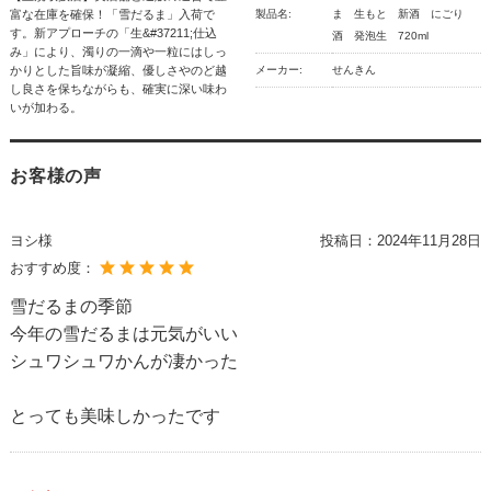
富な在庫を確保！「雪だるま」入荷で
製品名:
ま 生もと 新酒 にごり
す。新アプローチの「生&#37211;仕込
酒 発泡生 720ml
み」により、濁りの一滴や一粒にはしっ
かりとした旨味が凝縮、優しさやのど越
メーカー:
せんきん
し良さを保ちながらも、確実に深い味わ
いが加わる。
お客様の声
ヨシ様
投稿日：
2024年11月28日
おすすめ度：
雪だるまの季節
今年の雪だるまは元気がいい
シュワシュワかんが凄かった
とっても美味しかったです