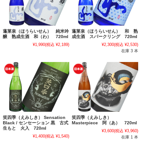
蓬莱泉（ほうらいせん） 純米吟
蓬莱泉（ほうらいせん） 和 熟
醸 熟成生酒 和（わ） 720ml
成生酒 スパークリング 720ml
¥1,990
(税込 ¥2,189)
¥2,300
(税込 ¥2,530)
在庫 3 本
笑四季（えみしき） Sensation
笑四季（えみしき）
Black / センセーション 黒 古式
Masterpiece 阿（あ） 720ml
生もと 火入 720ml
¥3,600
(税込 ¥3,960)
¥1,400
(税込 ¥1,540)
在庫 1 本