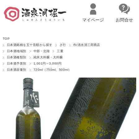
マイページ
お問合せ
__ITM_CNT__
名古屋市西区の「造り手の想いを伝える」日本酒・ワインセレクトショ
TOP
ップ
マイページへログイン
カートをみる
日本酒銘柄を五十音順から探す
さ行
作/清水清三郎商店
日本酒地域別
中部・北陸
三重
日本酒種類別
純米大吟醸・大吟醸
日本酒予算別
1,001円～3,000円
日本酒容量別
720ml（750ml、500ml）