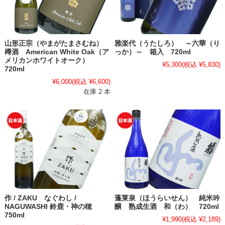
山形正宗（やまがたまさむね）
雅楽代（うたしろ） ～六華（り
樽酒 American White Oak（ア
っか）～ 箱入 720ml
メリカンホワイトオーク）
¥5,300
(税込 ¥5,830)
720ml
¥6,000
(税込 ¥6,600)
在庫 2 本
作 / ZAKU なぐわし /
蓬莱泉（ほうらいせん） 純米吟
NAGUWASHI 鈴鹿・神の穂
醸 熟成生酒 和（わ） 720ml
750ml
¥1,990
(税込 ¥2,189)