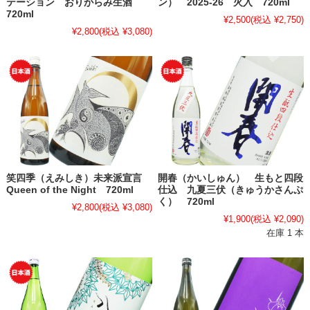
テーション おりがらみ生酒
ン） 2025-26 火入 720ml
720ml
¥2,500
(税込 ¥2,750)
¥2,800
(税込 ¥3,080)
笑四季（えみしき）未来派宣言
開春（かいしゅん） 生もと四段
Queen of the Night 720ml
仕込 九夏三伏（きゅうかさんぷ
く） 720ml
¥2,800
(税込 ¥3,080)
¥1,900
(税込 ¥2,090)
在庫 1 本