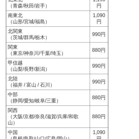
（青森/秋田/岩手）
円
南東北
1,090
（山形/宮城/福島）
円
北関東
990円
（茨城/群馬/栃木）
関東
880円
（東京/神奈川/千葉/埼玉）
甲信越
990円
（山梨/長野/新潟）
北陸
990円
（福井 / 富山 / 石川）
中部
880円
（静岡/愛知/岐阜/三重）
関西
（大阪/京都/奈良/滋賀/兵庫/和歌
880円
山）
中国
1,090
（島根/鳥取/山口/広島/岡山）
円