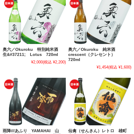
奥六／Okuroku 特別純米酒
奥六／Okuroku 純米酒
生&#37211; Lotus 720ml
crescent（クレセント）
720ml
¥2,000
(税込 ¥2,200)
¥1,454
(税込 ¥1,600)
雨降///あふり YAMAHAI 山
仙禽（せんきん）レトロ 雄町