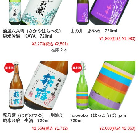
酒屋八兵衛（さかやはちべえ）
山の井 あやめ 720ml
純米吟醸 KAYA 720ml
¥1,800
(税込 ¥1,980)
¥2,273
(税込 ¥2,501)
在庫 2 本
萩乃露（はぎのつゆ） 別誂え
haccoba（はっこうば）jam
純米吟醸 生酒 720ml
720ml
¥1,556
(税込 ¥1,712)
¥2,600
(税込 ¥2,860)