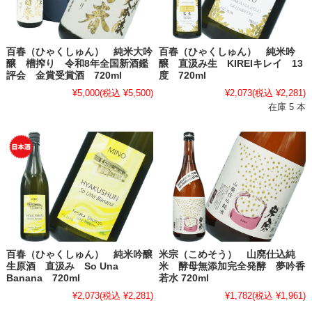
百春（ひゃくしゅん） 純米大吟
百春（ひゃくしゅん） 純米吟
醸 槽搾り 令和8年全国新酒鑑
醸 直汲み生 KIREIキレイ 13
評会 金賞受賞酒 720ml
度 720ml
¥5,000
(税込 ¥5,500)
¥2,073
(税込 ¥2,281)
在庫 5 本
百春（ひゃくしゅん） 純米吟醸
米宗（こめそう） 山廃仕込純
生原酒 直汲み So Una
米 酵母無添加完全発酵 夢吟香
Banana 720ml
若水 720ml
¥2,073
(税込 ¥2,281)
¥1,782
(税込 ¥1,961)