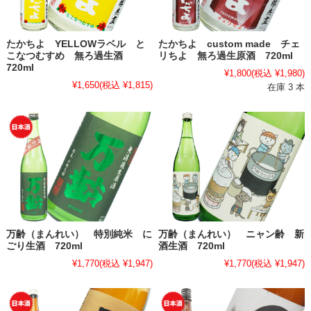
たかちよ YELLOWラベル と
たかちよ custom made チェ
こなつむすめ 無ろ過生酒
リちよ 無ろ過生原酒 720ml
720ml
¥1,800
(税込 ¥1,980)
¥1,650
(税込 ¥1,815)
在庫 3 本
万齢（まんれい） 特別純米 に
万齢（まんれい） ニャン齢 新
ごり生酒 720ml
酒生酒 720ml
¥1,770
(税込 ¥1,947)
¥1,770
(税込 ¥1,947)