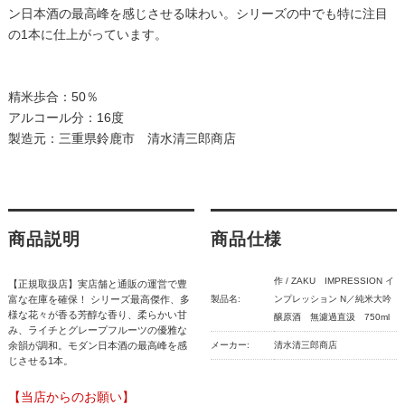
ン日本酒の最高峰を感じさせる味わい。シリーズの中でも特に注目
の1本に仕上がっています。
精米歩合：50％
アルコール分：16度
製造元：三重県鈴鹿市 清水清三郎商店
商品説明
商品仕様
作 / ZAKU IMPRESSION イ
【正規取扱店】実店舗と通販の運営で豊
富な在庫を確保！ シリーズ最高傑作、多
製品名:
ンプレッション N／純米大吟
様な花々が香る芳醇な香り、柔らかい甘
醸原酒 無濾過直汲 750ml
み、ライチとグレープフルーツの優雅な
余韻が調和。モダン日本酒の最高峰を感
メーカー:
清水清三郎商店
じさせる1本。
【当店からのお願い】