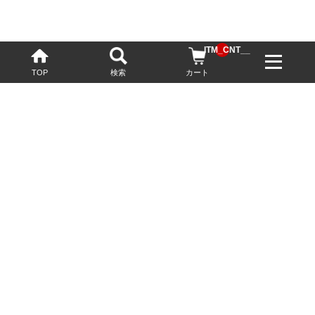
__ITM_CNT__
TOP
検索
カート
配送・送料について
お酒の鮮度を保つため、必要に応じてクール便で配送いたします。
基本送料無料
13,200円(税込)以上
※ネットでご購入されたお客様限定