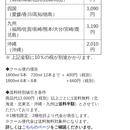
四国
1,090
（愛媛/香川/高知/徳島）
円
九州
1,190
（福岡/佐賀/長崎/熊本/大分/宮崎/鹿
円
児島）
沖縄
2,010
（沖縄）
円
※ 上記金額に10％の税が別途かかります。
◆クール便の場合
1800ml 5本 720ml 12本まで ＋ 400円（税別）
1800ml 6本～8本 ＋660円（税別）
◆送料特別値引き条件
商品代12,000円（税別）以上ごとに1送料無料（北
海道・北東北・沖縄・九州は
送料半額
）とさせてい
ただいております。
※1梱包限定、2梱包目より代金が発生します。
※クール便代金は送料無料対象外になります。
詳しくは
こちらのページ
をご確認くださいませ。