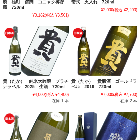
廃 雄町 倍麹 コニャク樽貯
壱式 火入れ 720ml
蔵 720ml
¥2,000
(税込 ¥2,200)
¥3,182
(税込 ¥3,501)
貴（たか） 純米大吟醸 プラチ
貴（たか） 貴醸酒 ゴールドラ
ナラベル 2025 生酒 720ml
ベル 2019 720ml
¥4,000
(税込 ¥4,400)
¥7,000
(税込 ¥7,700)
在庫 1 本
在庫 2 本