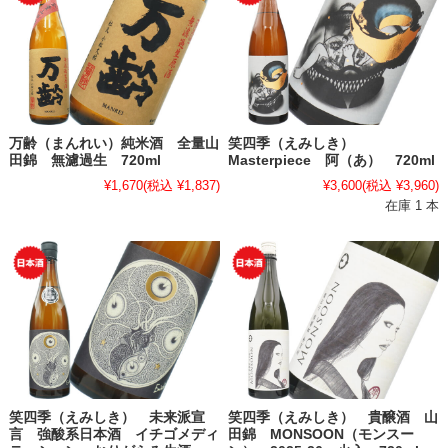
万齢（まんれい）純米酒 全量山
笑四季（えみしき）
田錦 無濾過生 720ml
Masterpiece 阿（あ） 720ml
¥1,670
(税込 ¥1,837)
¥3,600
(税込 ¥3,960)
在庫 1 本
笑四季（えみしき） 未来派宣
笑四季（えみしき） 貴醸酒 山
言 強酸系日本酒 イチゴメディ
田錦 MONSOON（モンスー