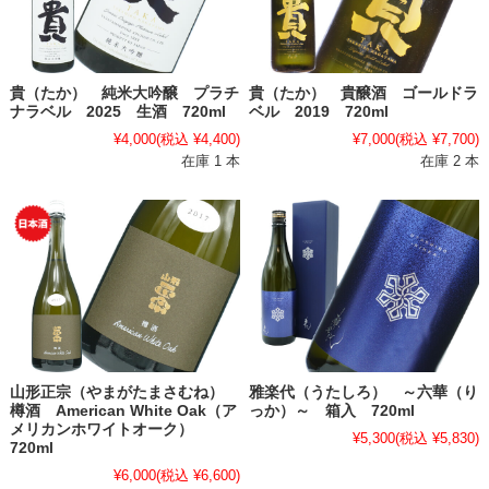
貴（たか） 純米大吟醸 プラチ
貴（たか） 貴醸酒 ゴールドラ
ナラベル 2025 生酒 720ml
ベル 2019 720ml
¥4,000
(税込 ¥4,400)
¥7,000
(税込 ¥7,700)
在庫 1 本
在庫 2 本
山形正宗（やまがたまさむね）
雅楽代（うたしろ） ～六華（り
樽酒 American White Oak（ア
っか）～ 箱入 720ml
メリカンホワイトオーク）
¥5,300
(税込 ¥5,830)
720ml
¥6,000
(税込 ¥6,600)