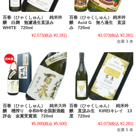
百春（ひゃくしゅん） 純米吟
百春（ひゃくしゅん） 純米吟
醸 白麹 無濾過生直汲み
醸 Acid G 無ろ過生 直汲
WHITE 720ml
み 720ml
¥2,073
(税込 ¥2,281)
¥2,073
(税込 ¥2,281)
在庫 3 本
百春（ひゃくしゅん） 純米大吟
百春（ひゃくしゅん） 純米吟
醸 槽搾り 令和8年全国新酒鑑
醸 直汲み生 KIREIキレイ 13
評会 金賞受賞酒 720ml
度 720ml
¥5,000
(税込 ¥5,500)
¥2,073
(税込 ¥2,281)
在庫 5 本