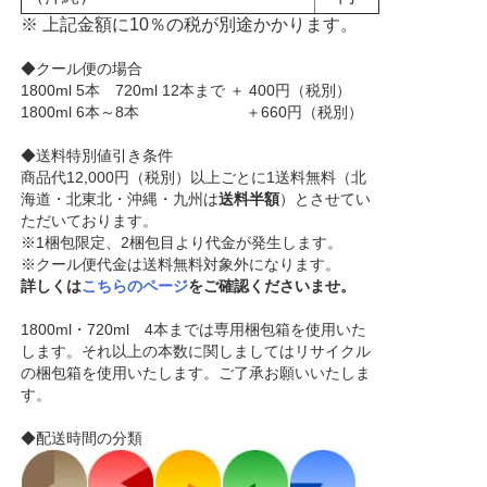
※ 上記金額に10％の税が別途かかります。
◆クール便の場合
1800ml 5本 720ml 12本まで ＋ 400円（税別）
1800ml 6本～8本 ＋660円（税別）
◆送料特別値引き条件
商品代12,000円（税別）以上ごとに1送料無料（北
海道・北東北・沖縄・九州は
送料半額
）とさせてい
ただいております。
※1梱包限定、2梱包目より代金が発生します。
※クール便代金は送料無料対象外になります。
詳しくは
こちらのページ
をご確認くださいませ。
1800ml・720ml 4本までは専用梱包箱を使用いた
します。それ以上の本数に関しましてはリサイクル
の梱包箱を使用いたします。ご了承お願いいたしま
す。
◆配送時間の分類