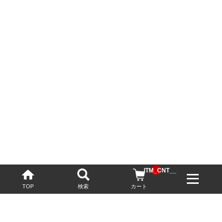
__ITM_CNT__
TOP
検索
カート
配送・送料について