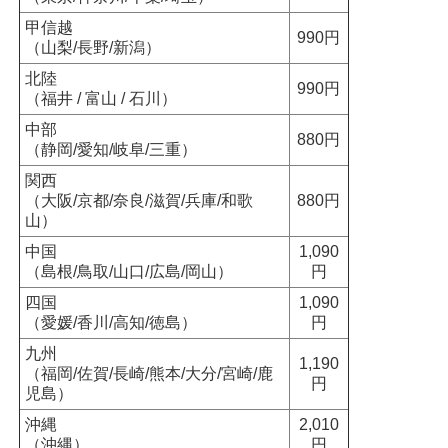
甲信越
990円
（山梨/長野/新潟）
北陸
990円
（福井 / 富山 / 石川）
中部
880円
（静岡/愛知/岐阜/三重）
関西
（大阪/京都/奈良/滋賀/兵庫/和歌
880円
山）
中国
1,090
（島根/鳥取/山口/広島/岡山）
円
四国
1,090
（愛媛/香川/高知/徳島）
円
九州
1,190
（福岡/佐賀/長崎/熊本/大分/宮崎/鹿
円
児島）
沖縄
2,010
（沖縄）
円