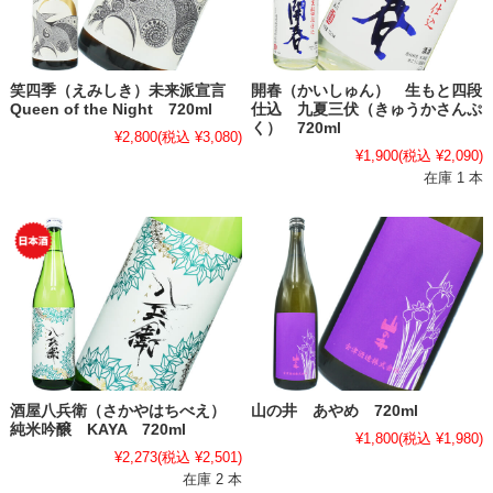
笑四季（えみしき）未来派宣言
開春（かいしゅん） 生もと四段
Queen of the Night 720ml
仕込 九夏三伏（きゅうかさんぷ
く） 720ml
¥2,800
(税込 ¥3,080)
¥1,900
(税込 ¥2,090)
在庫 1 本
酒屋八兵衛（さかやはちべえ）
山の井 あやめ 720ml
純米吟醸 KAYA 720ml
¥1,800
(税込 ¥1,980)
¥2,273
(税込 ¥2,501)
在庫 2 本