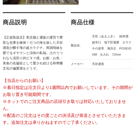
商品説明
商品仕様
天吹（あまぶき） 純米酒
【正規取扱店】実店舗と通販の運営で豊
富な在庫を確保！七つの海を旅した天吹
超辛口 地下貯蔵庫 カラク
製品名:
酒造が醸す海の超カラクチ。異国情緒を
チの皇帝 海坊主 POSEID
愛でるギヤマンと涼味の私福。土のうつ
OM 火入れ 720ml
わなら浅煎り的ビタァ感。お鮨・お魚・
美食の名脇役として愛され続ける和華蘭
メーカー:
天吹酒造
文化の偏愛酒をどうぞ。
【当店からのお願い】
※着日指定は注文日より1週間以内でお願いしています。その期間が
お取り置き可能期間です。
※ネットでのご注文商品の店頭引き取りは対応いたしておりませ
ん。
※配送のご注文はその度ごとの決済及び発送とさせていただきま
す。追加注文は承りかねますのでご了承ください。