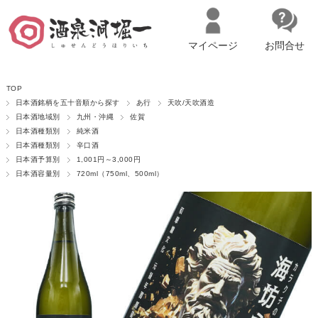
マイページ
お問合せ
__ITM_CNT__
名古屋市西区の「造り手の想いを伝える」日本酒・ワインセレクトショ
TOP
ップ
マイページへログイン
カートをみる
日本酒銘柄を五十音順から探す
あ行
天吹/天吹酒造
日本酒地域別
九州・沖縄
佐賀
日本酒種類別
純米酒
日本酒種類別
辛口酒
日本酒予算別
1,001円～3,000円
日本酒容量別
720ml（750ml、500ml）