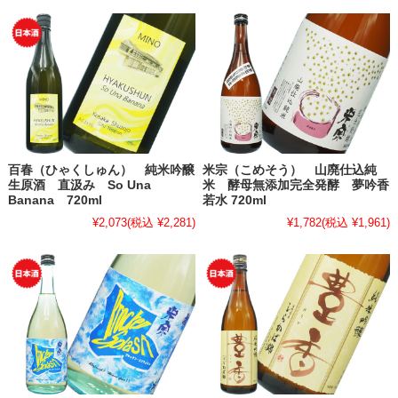
百春（ひゃくしゅん） 純米吟醸
米宗（こめそう） 山廃仕込純
生原酒 直汲み So Una
米 酵母無添加完全発酵 夢吟香
Banana 720ml
若水 720ml
¥2,073
(税込 ¥2,281)
¥1,782
(税込 ¥1,961)