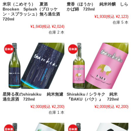
米宗（こめそう） 夏酒
豊香（ほうか） 純米吟醸 しら
Brocken Splash（ブロッケ
かば錦 720ml
ン・スプラッシュ）無ろ過生酒
¥1,930
(税込 ¥2,123)
720ml
在庫 5 本
¥1,840
(税込 ¥2,024)
在庫 2 本
星降る夜のshirakiku 純米無濾
Shirakiku / シラキク 純米
過生原酒 720ml
『BAKU（バク）』 720ml
¥2,000
(税込 ¥2,200)
¥2,000
(税込 ¥2,200)
在庫 1 本