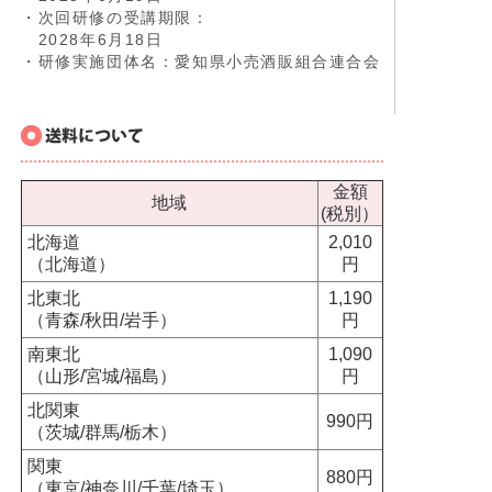
・次回研修の受講期限：
2028年6月18日
・研修実施団体名：愛知県小売酒販組合連合会
金額
地域
(税別）
北海道
2,010
（北海道）
円
北東北
1,190
（青森/秋田/岩手）
円
南東北
1,090
（山形/宮城/福島）
円
北関東
990円
（茨城/群馬/栃木）
関東
880円
（東京/神奈川/千葉/埼玉）