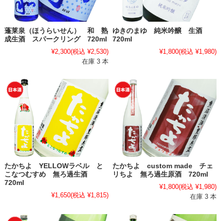
蓬莱泉（ほうらいせん） 和 熟
ゆきのまゆ 純米吟醸 生酒
成生酒 スパークリング 720ml
720ml
¥2,300
(税込 ¥2,530)
¥1,800
(税込 ¥1,980)
在庫 3 本
たかちよ YELLOWラベル と
たかちよ custom made チェ
こなつむすめ 無ろ過生酒
リちよ 無ろ過生原酒 720ml
720ml
¥1,800
(税込 ¥1,980)
¥1,650
(税込 ¥1,815)
在庫 3 本