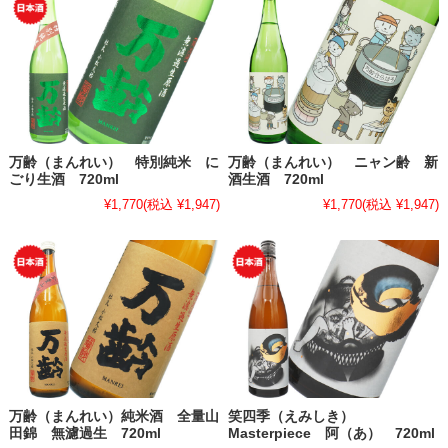
万齢（まんれい） 特別純米 に
万齢（まんれい） ニャン齢 新
ごり生酒 720ml
酒生酒 720ml
¥1,770
(税込 ¥1,947)
¥1,770
(税込 ¥1,947)
万齢（まんれい）純米酒 全量山
笑四季（えみしき）
田錦 無濾過生 720ml
Masterpiece 阿（あ） 720ml