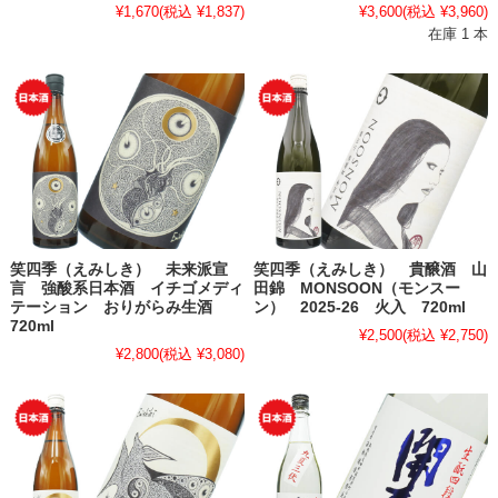
¥1,670
(税込 ¥1,837)
¥3,600
(税込 ¥3,960)
在庫 1 本
笑四季（えみしき） 未来派宣
笑四季（えみしき） 貴醸酒 山
言 強酸系日本酒 イチゴメディ
田錦 MONSOON（モンスー
テーション おりがらみ生酒
ン） 2025-26 火入 720ml
720ml
¥2,500
(税込 ¥2,750)
¥2,800
(税込 ¥3,080)