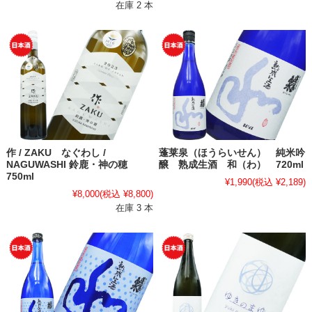
在庫 2 本
作 / ZAKU なぐわし /
蓬莱泉（ほうらいせん） 純米吟
NAGUWASHI 鈴鹿・神の穂
醸 熟成生酒 和（わ） 720ml
750ml
¥1,990
(税込 ¥2,189)
¥8,000
(税込 ¥8,800)
在庫 3 本