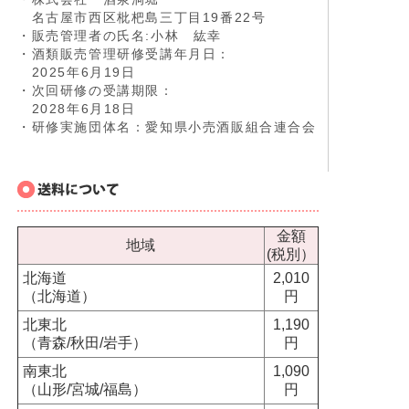
名古屋市西区枇杷島三丁目19番22号
・販売管理者の氏名:小林 紘幸
・酒類販売管理研修受講年月日：
2025年6月19日
・次回研修の受講期限：
2028年6月18日
・研修実施団体名：愛知県小売酒販組合連合会
金額
地域
(税別）
北海道
2,010
（北海道）
円
北東北
1,190
（青森/秋田/岩手）
円
南東北
1,090
（山形/宮城/福島）
円