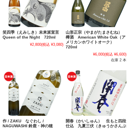
笑四季（えみしき）未来派宣言
山形正宗（やまがたまさむね）
Queen of the Night 720ml
樽酒 American White Oak（ア
メリカンホワイトオーク）
¥2,800
(税込 ¥3,080)
720ml
¥6,000
(税込 ¥6,600)
在庫 2 本
作 / ZAKU なぐわし /
開春（かいしゅん） 生もと四段
NAGUWASHI 鈴鹿・神の穂
仕込 九夏三伏（きゅうかさんぷ