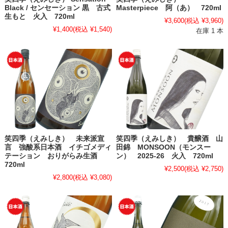
Black / センセーション 黒 古式
Masterpiece 阿（あ） 720ml
生もと 火入 720ml
¥3,600
(税込 ¥3,960)
¥1,400
(税込 ¥1,540)
在庫 1 本
笑四季（えみしき） 未来派宣
笑四季（えみしき） 貴醸酒 山
言 強酸系日本酒 イチゴメディ
田錦 MONSOON（モンスー
テーション おりがらみ生酒
ン） 2025-26 火入 720ml
720ml
¥2,500
(税込 ¥2,750)
¥2,800
(税込 ¥3,080)