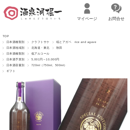
マイページ
お問合せ
__ITM_CNT__
名古屋市西区の「造り手の想いを伝える」日本酒・ワインセレクトショ
TOP
ップ
マイページへログイン
カートをみる
日本酒種類別
クラフトサケ
稲とアガベ rice and agave
日本酒地域別
北海道・東北
秋田
日本酒種類別
低アルコール
日本酒予算別
5,001円～10,000円
日本酒容量別
720ml（750ml、500ml）
ギフト