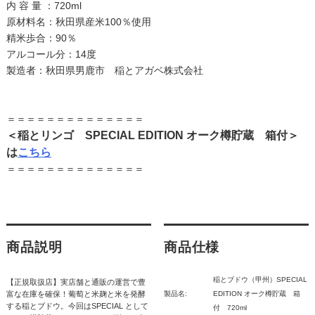
内 容 量 ：720ml
原材料名：秋田県産米100％使用
精米歩合：90％
アルコール分：14度
製造者：秋田県男鹿市 稲とアガベ株式会社
＝＝＝＝＝＝＝＝＝＝＝＝＝＝
＜稲とリンゴ SPECIAL EDITION オーク樽貯蔵 箱付＞
は
こちら
＝＝＝＝＝＝＝＝＝＝＝＝＝＝
商品説明
商品仕様
稲とブドウ（甲州）SPECIAL
【正規取扱店】実店舗と通販の運営で豊
富な在庫を確保！葡萄と米麹と米を発酵
製品名:
EDITION オーク樽貯蔵 箱
する稲とブドウ。今回はSPECIAL として
付 720ml