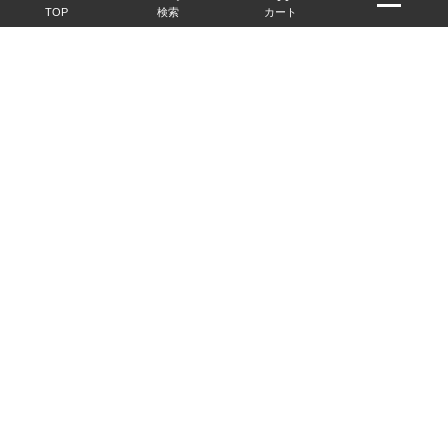
TOP
検索
カート
配送・送料について
お酒の鮮度を保つため、必要に応じてクール便で配送いたします。
基本送料無料
13,200円(税込)以上
※ネットでご購入されたお客様限定
最短翌営業日配送
23:59迄のご注文で