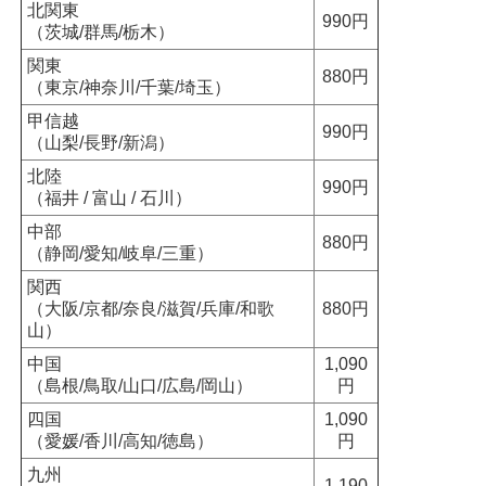
北関東
990円
（茨城/群馬/栃木）
関東
880円
（東京/神奈川/千葉/埼玉）
甲信越
990円
（山梨/長野/新潟）
北陸
990円
（福井 / 富山 / 石川）
中部
880円
（静岡/愛知/岐阜/三重）
関西
（大阪/京都/奈良/滋賀/兵庫/和歌
880円
山）
中国
1,090
（島根/鳥取/山口/広島/岡山）
円
四国
1,090
（愛媛/香川/高知/徳島）
円
九州
1,190