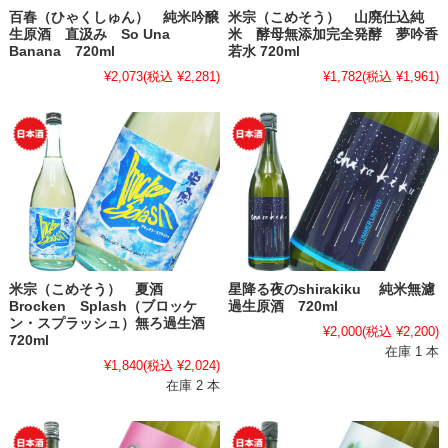
百春（ひゃくしゅん） 純米吟醸
米宗（こめそう） 山廃仕込純
生原酒 直汲み So Una
米 酵母無添加完全発酵 夢吟香
Banana 720ml
若水 720ml
¥2,073
(税込 ¥2,281)
¥1,782
(税込 ¥1,961)
米宗（こめそう） 夏酒
星降る夜のshirakiku 純米無濾
Brocken Splash（ブロッケ
過生原酒 720ml
ン・スプラッシュ）無ろ過生酒
¥2,000
(税込 ¥2,200)
720ml
在庫 1 本
¥1,840
(税込 ¥2,024)
在庫 2 本