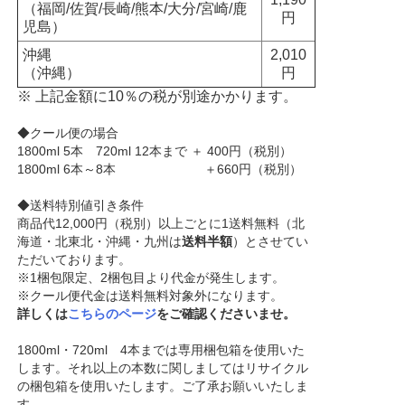
（福岡/佐賀/長崎/熊本/大分/宮崎/鹿
円
児島）
沖縄
2,010
（沖縄）
円
※ 上記金額に10％の税が別途かかります。
◆クール便の場合
1800ml 5本 720ml 12本まで ＋ 400円（税別）
1800ml 6本～8本 ＋660円（税別）
◆送料特別値引き条件
商品代12,000円（税別）以上ごとに1送料無料（北
海道・北東北・沖縄・九州は
送料半額
）とさせてい
ただいております。
※1梱包限定、2梱包目より代金が発生します。
※クール便代金は送料無料対象外になります。
詳しくは
こちらのページ
をご確認くださいませ。
1800ml・720ml 4本までは専用梱包箱を使用いた
します。それ以上の本数に関しましてはリサイクル
の梱包箱を使用いたします。ご了承お願いいたしま
す。