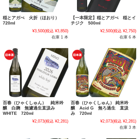
稲とアガべ 火折（ほおり）
【一本限定】稲とアガべ 稲とイ
720ml
チジク 500ml
¥3,500
(税込 ¥3,850)
¥2,500
(税込 ¥2,750)
在庫 1 本
在庫 6 本
百春（ひゃくしゅん） 純米吟
百春（ひゃくしゅん） 純米吟
醸 白麹 無濾過生直汲み
醸 Acid G 無ろ過生 直汲
WHITE 720ml
み 720ml
¥2,073
(税込 ¥2,281)
¥2,073
(税込 ¥2,281)
在庫 3 本