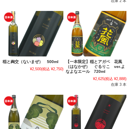
在庫 2 本
稲と綯交（ないまぜ） 500ml
【一本限定】稲とアガベ 花風
（はなかぜ） ぐるりこ ver.よ
¥2,500
(税込 ¥2,750)
なよなエール 720ml
¥2,625
(税込 ¥2,888)
在庫 3 本