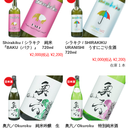
Shirakiku / シラキク 純米
シラキク / SHIRAKIKU
『BAKU（バク）』 720ml
URANISHI うすにごり生酒
720ml
¥2,000
(税込 ¥2,200)
¥2,000
(税込 ¥2,200)
在庫 1 本
奥六／Okuroku 純米吟醸 生
奥六／Okuroku 特別純米酒