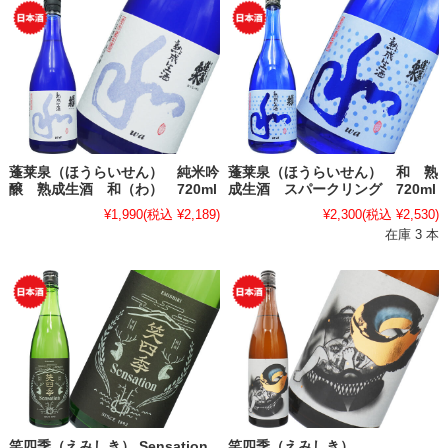
蓬莱泉（ほうらいせん） 純米吟
蓬莱泉（ほうらいせん） 和 熟
醸 熟成生酒 和（わ） 720ml
成生酒 スパークリング 720ml
¥1,990
(税込 ¥2,189)
¥2,300
(税込 ¥2,530)
在庫 3 本
笑四季（えみしき） Sensation
笑四季（えみしき）