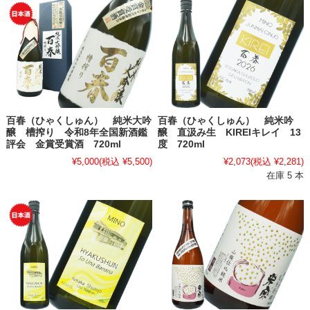
百春（ひゃくしゅん） 純米大吟
百春（ひゃくしゅん） 純米吟
醸 槽搾り 令和8年全国新酒鑑
醸 直汲み生 KIREIキレイ 13
評会 金賞受賞酒 720ml
度 720ml
¥5,000
(税込 ¥5,500)
¥2,073
(税込 ¥2,281)
在庫 5 本