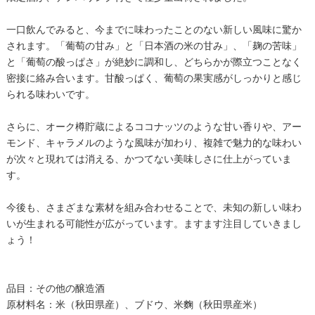
一口飲んでみると、今までに味わったことのない新しい風味に驚か
されます。「葡萄の甘み」と「日本酒の米の甘み」、「麹の苦味」
と「葡萄の酸っぱさ」が絶妙に調和し、どちらかが際立つことなく
密接に絡み合います。甘酸っぱく、葡萄の果実感がしっかりと感じ
られる味わいです。
さらに、オーク樽貯蔵によるココナッツのような甘い香りや、アー
モンド、キャラメルのような風味が加わり、複雑で魅力的な味わい
が次々と現れては消える、かつてない美味しさに仕上がっていま
す。
今後も、さまざまな素材を組み合わせることで、未知の新しい味わ
いが生まれる可能性が広がっています。ますます注目していきまし
ょう！
品目：その他の醸造酒
原材料名：米（秋田県産）、ブドウ、米麴（秋田県産米）