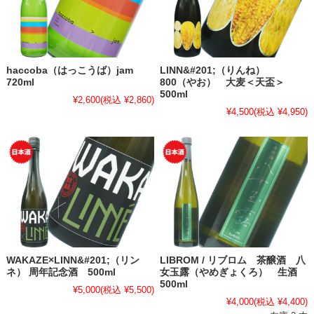
haccoba（はっこうば）jam
LINN&#201;（りんね）
720ml
800（やお） 大麦＜天盃＞
500ml
¥2,600
(税込 ¥2,860)
¥4,500
(税込 ¥4,950)
WAKAZE×LINN&#201;（リン
LIBROM / リブロム 茶醸酒 八
ネ） 周年記念酒 500ml
女玉露（やめぎょくろ） 生酒
500ml
¥5,000
(税込 ¥5,500)
¥4,000
(税込 ¥4,400)