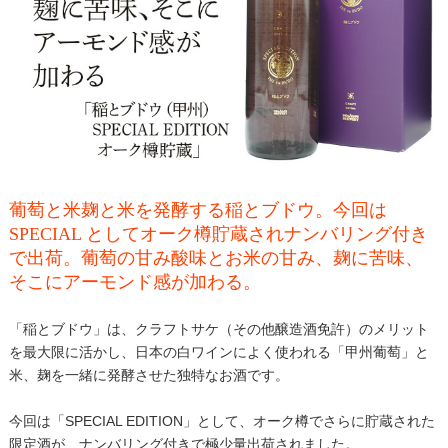
葡萄と米麹と米を発酵する稲とブドウ。今回は
SPECIAL としてオーク樽貯蔵されナンバリング付き
で出荷。葡萄の甘み酸味とお米の甘み、麹に苦味、
そこにアーモンド感が加わる。
「稲とブドウ」は、クラフトサケ（その他醸造酒免許）のメリット
を最大限に活かし、日本の白ワインによく使われる「甲州葡萄」と
米、麹を一緒に発酵させた独特なお酒です。
今回は「SPECIAL EDITION」として、オーク樽でさらに貯蔵された
限定酒が、ナンバリング付きで極少量出荷されました。