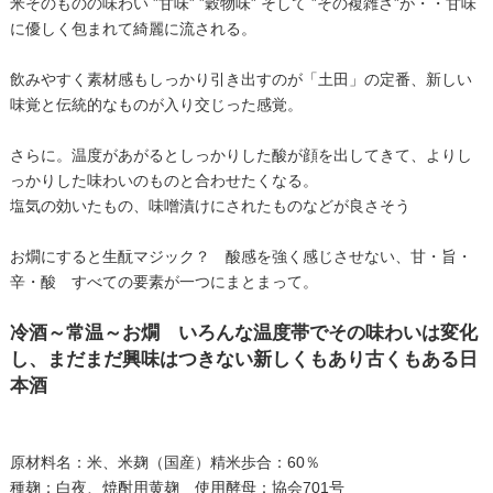
米そのものの味わい ”甘味” ”穀物味” そして ”その複雑さ”が・・甘味
に優しく包まれて綺麗に流される。
飲みやすく素材感もしっかり引き出すのが「土田」の定番、新しい
味覚と伝統的なものが入り交じった感覚。
さらに。温度があがるとしっかりした酸が顔を出してきて、よりし
っかりした味わいのものと合わせたくなる。
塩気の効いたもの、味噌漬けにされたものなどが良さそう
お燗にすると生酛マジック？ 酸感を強く感じさせない、甘・旨・
辛・酸 すべての要素が一つにまとまって。
冷酒～常温～お燗 いろんな温度帯でその味わいは変化
し、まだまだ興味はつきない新しくもあり古くもある日
本酒
原材料名：米、米麹（国産）精米歩合：60％
種麹：白夜、焼酎用黄麹 使用酵母：協会701号