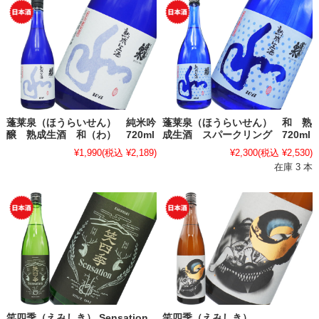
蓬莱泉（ほうらいせん） 純米吟
蓬莱泉（ほうらいせん） 和 熟
醸 熟成生酒 和（わ） 720ml
成生酒 スパークリング 720ml
¥1,990
(税込 ¥2,189)
¥2,300
(税込 ¥2,530)
在庫 3 本
笑四季（えみしき） Sensation
笑四季（えみしき）