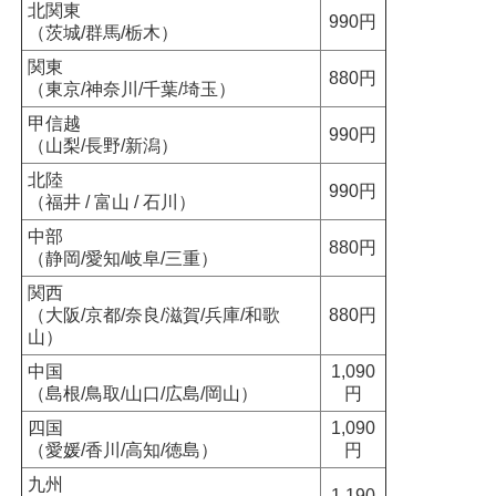
北関東
990円
（茨城/群馬/栃木）
関東
880円
（東京/神奈川/千葉/埼玉）
甲信越
990円
（山梨/長野/新潟）
北陸
990円
（福井 / 富山 / 石川）
中部
880円
（静岡/愛知/岐阜/三重）
関西
（大阪/京都/奈良/滋賀/兵庫/和歌
880円
山）
中国
1,090
（島根/鳥取/山口/広島/岡山）
円
四国
1,090
（愛媛/香川/高知/徳島）
円
九州
1,190