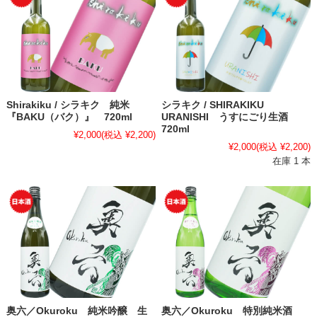
Shirakiku / シラキク 純米
シラキク / SHIRAKIKU
『BAKU（バク）』 720ml
URANISHI うすにごり生酒
720ml
¥2,000
(税込 ¥2,200)
¥2,000
(税込 ¥2,200)
在庫 1 本
奥六／Okuroku 純米吟醸 生
奥六／Okuroku 特別純米酒