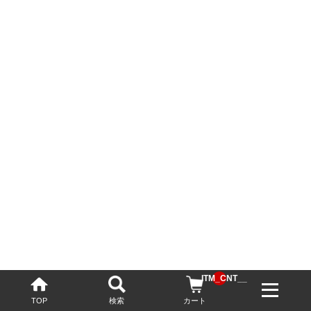
__ITM_CNT__
TOP
検索
カート