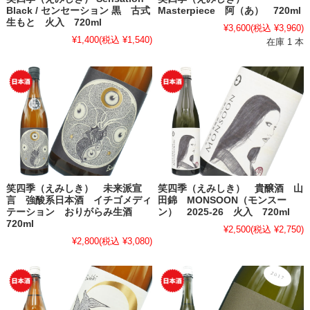
Black / センセーション 黒 古式
Masterpiece 阿（あ） 720ml
生もと 火入 720ml
¥3,600
(税込 ¥3,960)
¥1,400
(税込 ¥1,540)
在庫 1 本
笑四季（えみしき） 未来派宣
笑四季（えみしき） 貴醸酒 山
言 強酸系日本酒 イチゴメディ
田錦 MONSOON（モンスー
テーション おりがらみ生酒
ン） 2025-26 火入 720ml
720ml
¥2,500
(税込 ¥2,750)
¥2,800
(税込 ¥3,080)