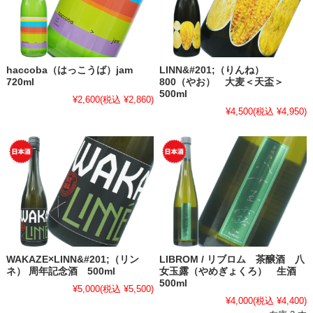
haccoba（はっこうば）jam
LINN&#201;（りんね）
720ml
800（やお） 大麦＜天盃＞
500ml
¥2,600
(税込 ¥2,860)
¥4,500
(税込 ¥4,950)
WAKAZE×LINN&#201;（リン
LIBROM / リブロム 茶醸酒 八
ネ） 周年記念酒 500ml
女玉露（やめぎょくろ） 生酒
500ml
¥5,000
(税込 ¥5,500)
¥4,000
(税込 ¥4,400)