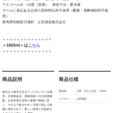
アルコール分：14度（原酒） 保存方法：要冷蔵
ラベルに表記ある以外の原材料以外不使用（酵素・発酵補助剤不使
用）
群馬県利根郡川場村 土田酒造株式会社
＝＝＝＝＝＝＝＝＝＝＝＝＝＝
＜1800ml＞は
こちら
＝＝＝＝＝＝＝＝＝＝＝＝＝＝
商品説明
商品仕様
製品名:
土田 生もと仕込 720ml
蔵元から販売を任せていただいている蔵
直・正規取扱店、酒泉洞堀一の日本酒通
メーカー:
土田酒造
販。お米本来の甘味と穀物で複雑に旨
く、その上で飲みやすく甘味で包んで綺
麗に流れされて。新しい味覚と伝統的な