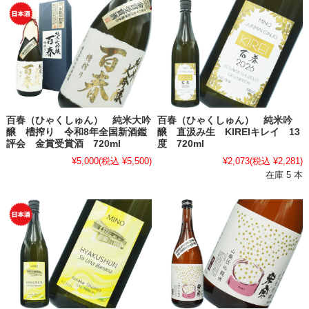
百春（ひゃくしゅん） 純米大吟
百春（ひゃくしゅん） 純米吟
醸 槽搾り 令和8年全国新酒鑑
醸 直汲み生 KIREIキレイ 13
評会 金賞受賞酒 720ml
度 720ml
¥5,000
(税込 ¥5,500)
¥2,073
(税込 ¥2,281)
在庫 5 本