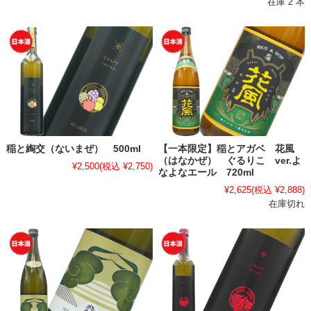
在庫 2 本
稲と綯交（ないまぜ） 500ml
【一本限定】稲とアガベ 花風
（はなかぜ） ぐるりこ ver.よ
¥2,500
(税込 ¥2,750)
なよなエール 720ml
¥2,625
(税込 ¥2,888)
在庫切れ