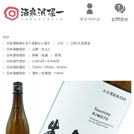
マイページ
お問合せ
__ITM_CNT__
名古屋市西区の「造り手の想いを伝える」日本酒・ワインセレクトショ
TOP
ップ
マイページへログイン
カートをみる
日本酒銘柄を五十音順から探す
た行
土田/土田酒造
日本酒種類別
山廃・生もと
日本酒地域別
関東・信越
群馬
日本酒予算別
1,001円～3,000円
日本酒容量別
720ml（750ml、500ml）
日本酒種類別
通年／定番酒：720ml