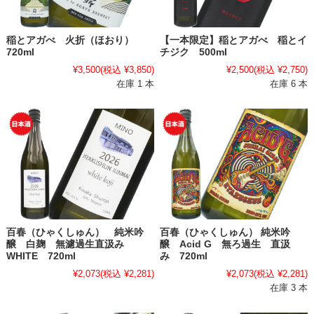
稲とアガべ 火折（ほおり）
【一本限定】稲とアガべ 稲とイ
720ml
チジク 500ml
¥3,500
(税込 ¥3,850)
¥2,500
(税込 ¥2,750)
在庫 1 本
在庫 6 本
百春（ひゃくしゅん） 純米吟
百春（ひゃくしゅん） 純米吟
醸 白麹 無濾過生直汲み
醸 Acid G 無ろ過生 直汲
WHITE 720ml
み 720ml
¥2,073
(税込 ¥2,281)
¥2,073
(税込 ¥2,281)
在庫 3 本