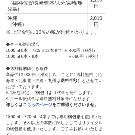
（福岡/佐賀/長崎/熊本/大分/宮崎/鹿
円
児島）
沖縄
2,010
（沖縄）
円
※ 上記金額に10％の税が別途かかります。
◆クール便の場合
1800ml 5本 720ml 12本まで ＋ 400円（税別）
1800ml 6本～8本 ＋660円（税別）
◆送料特別値引き条件
商品代12,000円（税別）以上ごとに1送料無料（北
海道・北東北・沖縄・九州は
送料半額
）とさせてい
ただいております。
※1梱包限定、2梱包目より代金が発生します。
※クール便代金は送料無料対象外になります。
詳しくは
こちらのページ
をご確認くださいませ。
1800ml・720ml 4本までは専用梱包箱を使用いた
します。それ以上の本数に関しましてはリサイクル
の梱包箱を使用いたします。ご了承お願いいたしま
す。