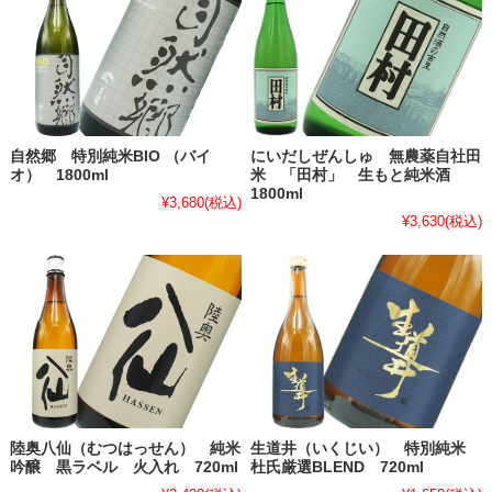
自然郷 特別純米BIO （バイ
にいだしぜんしゅ 無農薬自社田
オ） 1800ml
米 「田村」 生もと純米酒
1800ml
¥3,680
(税込)
¥3,630
(税込)
陸奥八仙（むつはっせん） 純米
生道井（いくじい） 特別純米
吟醸 黒ラベル 火入れ 720ml
杜氏厳選BLEND 720ml