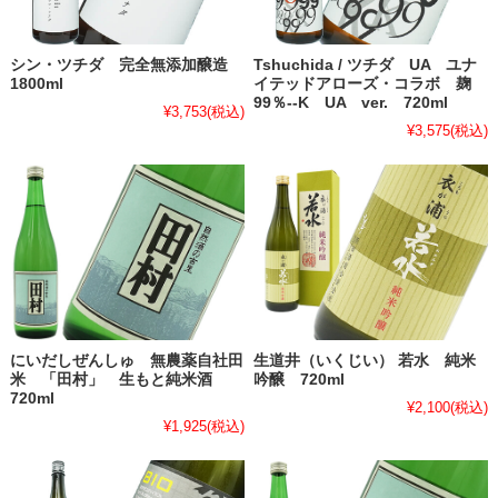
シン・ツチダ 完全無添加醸造
Tshuchida / ツチダ UA ユナ
1800ml
イテッドアローズ・コラボ 麹
99％--K UA ver. 720ml
¥3,753
(税込)
¥3,575
(税込)
にいだしぜんしゅ 無農薬自社田
生道井（いくじい） 若水 純米
米 「田村」 生もと純米酒
吟醸 720ml
720ml
¥2,100
(税込)
¥1,925
(税込)