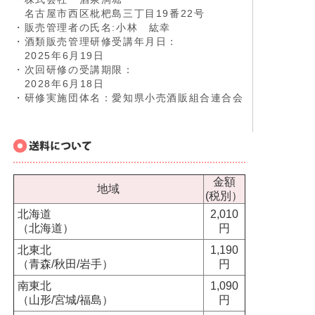
名古屋市西区枇杷島三丁目19番22号
・販売管理者の氏名:小林 紘幸
・酒類販売管理研修受講年月日：
2025年6月19日
・次回研修の受講期限：
2028年6月18日
・研修実施団体名：愛知県小売酒販組合連合会
金額
地域
(税別）
北海道
2,010
（北海道）
円
北東北
1,190
（青森/秋田/岩手）
円
南東北
1,090
（山形/宮城/福島）
円