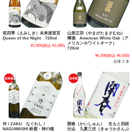
笑四季（えみしき）未来派宣言
山形正宗（やまがたまさむね）
Queen of the Night 720ml
樽酒 American White Oak（ア
メリカンホワイトオーク）
¥2,800
(税込 ¥3,080)
720ml
¥6,000
(税込 ¥6,600)
在庫 2 本
作 / ZAKU なぐわし /
開春（かいしゅん） 生もと四段
NAGUWASHI 鈴鹿・神の穂
仕込 九夏三伏（きゅうかさんぷ