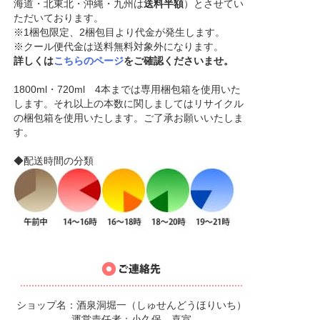
海道・北東北・沖縄・九州は
送料半額
）とさせてい
ただいております。
※1梱包限定、2梱包目より代金が発生します。
※クール便代金は送料無料対象外になります。
詳しくは
こちらのページ
をご確認くださいませ。
1800ml・720ml 4本までは専用梱包箱を使用いた
します。それ以上の本数に関しましてはリサイクル
の梱包箱を使用いたします。ご了承お願いいたしま
す。
◆配送時間の分類
ショップ名：酒泉洞堀一（しゅせんどうほりいち）
運営責任者：小久保 喜宣