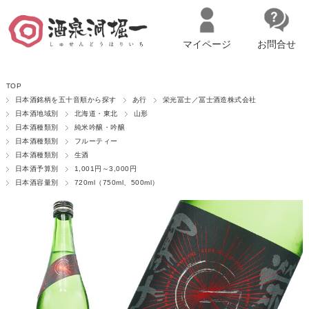
マイページ
お問合せ
__ITM_CNT__
名古屋市西区の「造り手の想いを伝える」日本酒・ワインセレクトショ
TOP
ップ
マイページへログイン
カートをみる
日本酒銘柄を五十音順から探す
あ行
栄光冨士／冨士酒造株式会社
日本酒地域別
北海道・東北
山形
日本酒種類別
純米吟醸・吟醸
日本酒種類別
フルーティー
日本酒種類別
生酒
日本酒予算別
1,001円～3,000円
日本酒容量別
720ml（750ml、500ml）