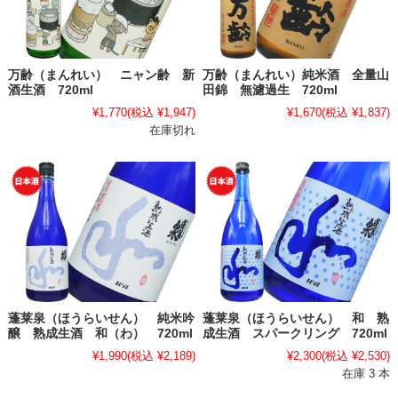
万齢（まんれい） ニャン齢 新
万齢（まんれい）純米酒 全量山
酒生酒 720ml
田錦 無濾過生 720ml
¥1,770
(税込 ¥1,947)
¥1,670
(税込 ¥1,837)
在庫切れ
蓬莱泉（ほうらいせん） 純米吟
蓬莱泉（ほうらいせん） 和 熟
醸 熟成生酒 和（わ） 720ml
成生酒 スパークリング 720ml
¥1,990
(税込 ¥2,189)
¥2,300
(税込 ¥2,530)
在庫 3 本