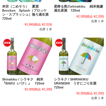
米宗（こめそう） 夏酒
星降る夜のshirakiku 純米無濾
Brocken Splash（ブロッケ
過生原酒 720ml
ン・スプラッシュ）無ろ過生酒
¥2,000
(税込 ¥2,200)
720ml
在庫 1 本
¥1,840
(税込 ¥2,024)
在庫 1 本
Shirakiku / シラキク 純米
シラキク / SHIRAKIKU
『BAKU（バク）』 720ml
URANISHI うすにごり生酒
720ml
¥2,000
(税込 ¥2,200)
¥2,000
(税込 ¥2,200)
在庫 1 本