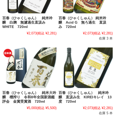
百春（ひゃくしゅん） 純米吟
百春（ひゃくしゅん） 純米吟
醸 白麹 無濾過生直汲み
醸 Acid G 無ろ過生 直汲
WHITE 720ml
み 720ml
¥2,073
(税込 ¥2,281)
¥2,073
(税込 ¥2,281)
在庫 3 本
百春（ひゃくしゅん） 純米大吟
百春（ひゃくしゅん） 純米吟
醸 槽搾り 令和8年全国新酒鑑
醸 直汲み生 KIREIキレイ 13
評会 金賞受賞酒 720ml
度 720ml
¥5,000
(税込 ¥5,500)
¥2,073
(税込 ¥2,281)
在庫 5 本