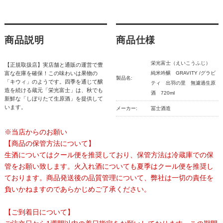
商品説明
商品仕様
栄光富士（えいこうふじ）
【正規取扱店】実店舗と通販の運営で豊
富な在庫を確保！この味わいは果物の
純米吟醸 GRAVITY /グラビ
製品名:
「キウィ」のようです。四季を通じて醸
ティ 出羽の里 無濾過生原
造を続ける蔵元「栄光富士」は、秋でも
酒 720ml
新鮮な「しぼりたて生原酒」を提供して
います。
メーカー:
冨士酒造
※当店からのお願い
【商品の保管方法について】
生酒についてはクール便を推奨しており、保管方法は冷蔵庫での保
管をお願い致します。火入れ酒についても夏季はクール便を推奨し
ております。商品発送後の品質管理について、弊社は一切の責任を
負いかねますのであらかじめご了承ください。
【ご到着日について】