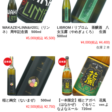
WAKAZE×LINN&#201;（リン
LIBROM / リブロム 茶醸酒 八
ネ） 周年記念酒 500ml
女玉露（やめぎょくろ） 生酒
500ml
¥5,000
(税込 ¥5,500)
¥4,000
(税込 ¥4,400)
在庫 2 本
稲と綯交（ないまぜ） 500ml
【一本限定】稲とアガベ 花風
（はなかぜ） ぐるりこ ver.よ
¥2,500
(税込 ¥2,750)
なよなエール 720ml