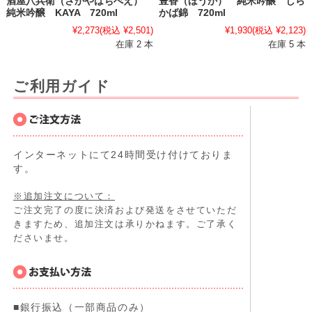
酒屋八兵衛（さかやはちべえ）
豊香（ほうか） 純米吟醸 しら
純米吟醸 KAYA 720ml
かば錦 720ml
¥2,273
(税込 ¥2,501)
¥1,930
(税込 ¥2,123)
在庫 2 本
在庫 5 本
ご利用ガイド
インターネットにて24時間受け付けておりま
す。
※追加注文について：
ご注文完了の度に決済および発送をさせていただ
きますため、追加注文は承りかねます。ご了承く
ださいませ。
■銀行振込（一部商品のみ）