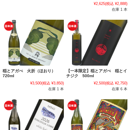
¥2,625
(税込 ¥2,888)
在庫 1 本
稲とアガべ 火折（ほおり）
【一本限定】稲とアガべ 稲とイ
720ml
チジク 500ml
¥3,500
(税込 ¥3,850)
¥2,500
(税込 ¥2,750)
在庫 1 本
在庫 6 本