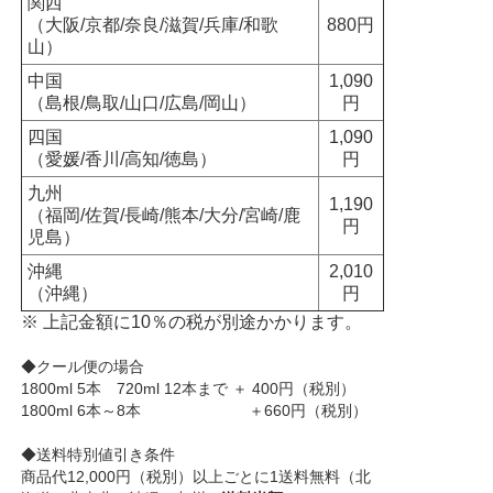
関西
（大阪/京都/奈良/滋賀/兵庫/和歌
880円
山）
中国
1,090
（島根/鳥取/山口/広島/岡山）
円
四国
1,090
（愛媛/香川/高知/徳島）
円
九州
1,190
（福岡/佐賀/長崎/熊本/大分/宮崎/鹿
円
児島）
沖縄
2,010
（沖縄）
円
※ 上記金額に10％の税が別途かかります。
◆クール便の場合
1800ml 5本 720ml 12本まで ＋ 400円（税別）
1800ml 6本～8本 ＋660円（税別）
◆送料特別値引き条件
商品代12,000円（税別）以上ごとに1送料無料（北