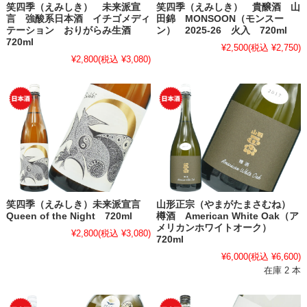
笑四季（えみしき） 未来派宣
笑四季（えみしき） 貴醸酒 山
言 強酸系日本酒 イチゴメディ
田錦 MONSOON（モンスー
テーション おりがらみ生酒
ン） 2025-26 火入 720ml
720ml
¥2,500
(税込 ¥2,750)
¥2,800
(税込 ¥3,080)
笑四季（えみしき）未来派宣言
山形正宗（やまがたまさむね）
Queen of the Night 720ml
樽酒 American White Oak（ア
メリカンホワイトオーク）
¥2,800
(税込 ¥3,080)
720ml
¥6,000
(税込 ¥6,600)
在庫 2 本