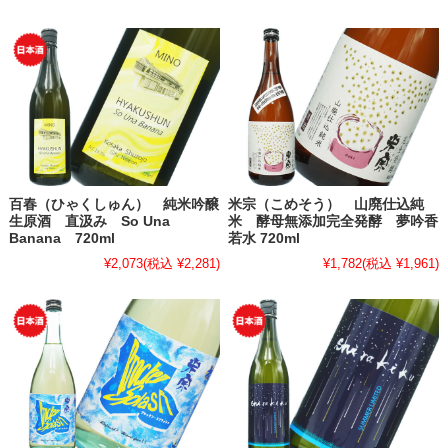
百春（ひゃくしゅん） 純米吟醸
米宗（こめそう） 山廃仕込純
生原酒 直汲み So Una
米 酵母無添加完全発酵 夢吟香
Banana 720ml
若水 720ml
¥2,073
(税込 ¥2,281)
¥1,782
(税込 ¥1,961)