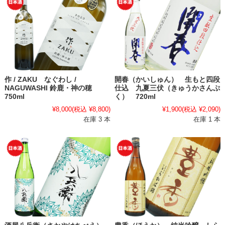
作 / ZAKU なぐわし /
開春（かいしゅん） 生もと四段
NAGUWASHI 鈴鹿・神の穂
仕込 九夏三伏（きゅうかさんぷ
750ml
く） 720ml
¥8,000
(税込 ¥8,800)
¥1,900
(税込 ¥2,090)
在庫 3 本
在庫 1 本