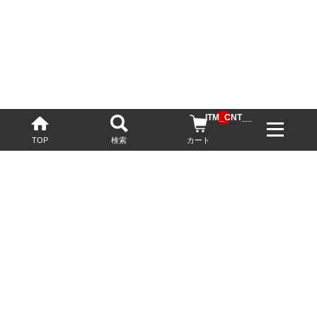
__ITM_CNT__
TOP
検索
カート
配送・送料について
お酒の鮮度を保つため、必要に応じてクール便で配送いたします。
基本送料無料
13,200円(税込)以上
※ネットでご購入されたお客様限定