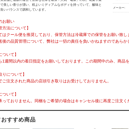
かで美しい香りが漂い、程よいミディアムなボディを持っていて、酸味と
メーカー:
ど良いバランスで調和しています。
のお願い
管方法について】
てはクール便を推奨しており、保管方法は冷蔵庫での保管をお願い致し
送後の品質管理について、弊社は一切の責任を負いかねますのであらか
について】
ら1週間以内の着日指定をお願いしております。この期間中のみ、商品
取りについて】
でご注文された商品の店頭引き取りはお受けしておりません。
について】
承っておりません。同梱をご希望の場合はキャンセル後に再度ご注文く
フおすすめ商品