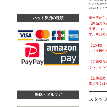
のような爽や
苦味がちょう
ネット決済の種類
※当店から
【商品の保
生酒につい
す。商品発
【ご到着日
ご注文日か
【店頭引き
オンライン
【追加注文
追加注文は
SNS・メルマガ
スタッ