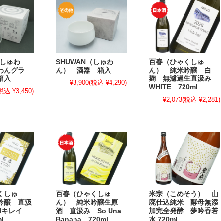
（しゅわ
SHUWAN（しゅわ
百春（ひゃくしゅ
わんグラ
ん） 酒器 箱入
ん） 純米吟醸 白
箱入
麹 無濾過生直汲み
¥3,900
(税込 ¥4,290)
WHITE 720ml
税込 ¥3,450)
¥2,073
(税込 ¥2,281)
くしゅ
百春（ひゃくしゅ
米宗（こめそう） 山
吟醸 直汲
ん） 純米吟醸生原
廃仕込純米 酵母無添
EIキレイ
酒 直汲み So Una
加完全発酵 夢吟香若
l
Banana 720ml
水 720ml