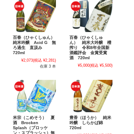
百春（ひゃくしゅん）
百春（ひゃくしゅ
純米吟醸 Acid G 無
ん） 純米大吟醸 槽
ろ過生 直汲み
搾り 令和8年全国新
720ml
酒鑑評会 金賞受賞
酒 720ml
¥2,073
(税込 ¥2,281)
¥5,000
(税込 ¥5,500)
在庫 3 本
米宗（こめそう） 夏
豊香（ほうか） 純米
酒 Brocken
吟醸 しらかば錦
Splash（ブロッケ
720ml
ン・スプラッシュ）無