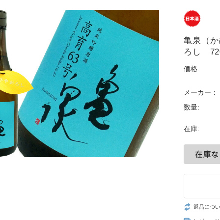
亀泉（か
ろし 72
価格:
メーカー：
数量:
在庫:
返品につ