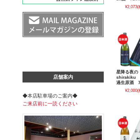
¥2,073
(
星降る夜の
店舗案内
shiraki
過生原酒 7
¥2,000
(
◆本店駐車場のご案内◆
ご来店前に一読ください