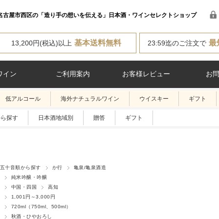
名古屋市西区の「造り手の想いを伝える」日本酒・ワインセレクトショップ
基本送料無料
最
13,200円(税込)以上
23:59迄のご注文で
ワイン
ご利用案内
お客様レビュー
お
低アルコール
海外ナチュラルワイン
ウイスキー
ギフト
から探す
日本酒地域別
贈答
ギフト
五十音順から探す
か行
亀泉/亀泉酒造
純米吟醸・吟醸
中国・四国
高知
1,001円～3,000円
720ml（750ml、500ml）
秋酒・ひやおろし