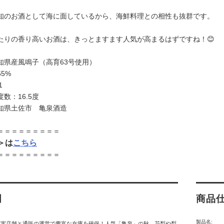
知のお酒として海に面しているから、海鮮料理との相性も抜群です。
たりの香り高いお酒は、きっとますます人気が高まるはずですね！😊
知県産風鳴子（高育63号使用）
5%
1
数：16.5度
知県土佐市 亀泉酒造
＝＝＝＝＝＝＝＝＝
l＞は
こちら
＝＝＝＝＝＝＝＝＝
明
商品
製品名:
】実店舗と通販の運営で豊富な在庫を確保！人気「亀泉」の秋。花梨や梨