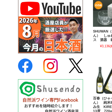
SHUWAN
ん） しゅ
ス 酒器 
¥3,136
(
百春（ひゃ
ん） 純米
み生 KIR
13度 720m