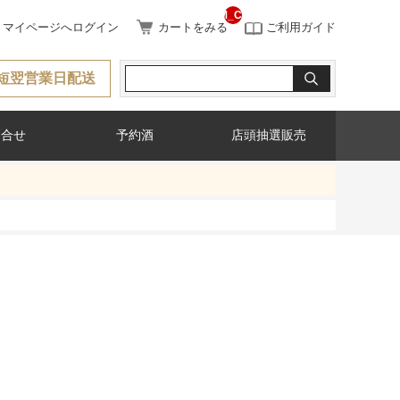
__ITM_CNT__
マイページへログイン
カートをみる
ご利用ガイド
短翌営業日配送
問合せ
予約酒
店頭抽選販売