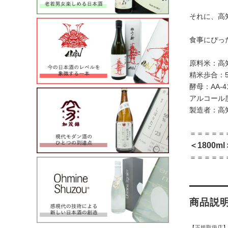
それに、高
食事にぴっ
原料米：高
精米歩合：5
酵母：AA-4
アルコール度
製造者：高
＝＝＝＝＝
＜1800m
＝＝＝＝＝
商品説
【正規取扱店