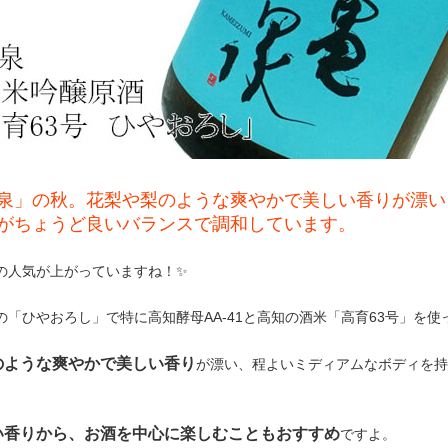
泉」の秋。花梨や梨のような爽やかで美しい香りが漂い
がちょうど良いバランスで調和しています。
母の人気が上がっていますね！✨
の「ひやおろし」で特に高知酵母AA-41と高知の酒米「高育63号」を
のような爽やかで美しい香り
が漂い、程よいミディアムなボディを持
。
い香りから、お酒を中心に楽しむこともおすすめ
ですよ。