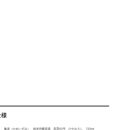
仕様
亀泉（かめいずみ） 純米吟醸原酒 高育63号 ひやおろし 720ml