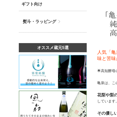
ギフト向け
熨斗・ラッピング
オススメ蔵元5選
人気「亀
味と苦味
🌟高知酵
亀泉は、こ
花梨や梨
しています
その優し