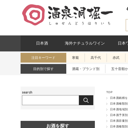
日本酒
海外ナチュラルワイン
日本
注目キーワード
寒菊
高千代
赤武
目的別で探す
酒蔵・ブランド別
五十音順
TOP
日本酒銘柄を
日本酒種類別
日本酒地域別
日本酒予算別
日本酒容量別
お酒を探す
日本酒種類別