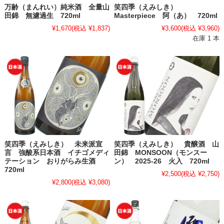
万齢（まんれい）純米酒 全量山
笑四季（えみしき）
田錦 無濾過生 720ml
Masterpiece 阿（あ） 720ml
¥1,670
(税込 ¥1,837)
¥3,600
(税込 ¥3,960)
在庫 1 本
笑四季（えみしき） 未来派宣
笑四季（えみしき） 貴醸酒 山
言 強酸系日本酒 イチゴメディ
田錦 MONSOON（モンスー
テーション おりがらみ生酒
ン） 2025-26 火入 720ml
720ml
¥2,500
(税込 ¥2,750)
¥2,800
(税込 ¥3,080)