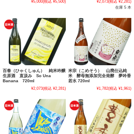
¥5,000
(税込 ¥5,500)
¥2,073
(税込 ¥2,281)
在庫 5 本
百春（ひゃくしゅん） 純米吟醸
米宗（こめそう） 山廃仕込純
生原酒 直汲み So Una
米 酵母無添加完全発酵 夢吟香
Banana 720ml
若水 720ml
¥2,073
(税込 ¥2,281)
¥1,782
(税込 ¥1,961)