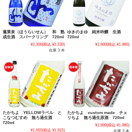
蓬莱泉（ほうらいせん） 和 熟
ゆきのまゆ 純米吟醸 生酒
成生酒 スパークリング 720ml
720ml
¥2,300
(税込 ¥2,530)
¥1,800
(税込 ¥1,980)
在庫 3 本
たかちよ YELLOWラベル と
たかちよ custom made チェ
こなつむすめ 無ろ過生酒
リちよ 無ろ過生原酒 720ml
720ml
¥1,800
(税込 ¥1,980)
¥1,650
(税込 ¥1,815)
在庫 3 本