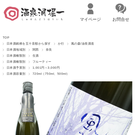
マイページ
お問合せ
__ITM_CNT__
名古屋市西区の「造り手の想いを伝える」日本酒・ワインセレクトショ
TOP
ップ
マイページへログイン
カートをみる
日本酒銘柄を五十音順から探す
か行
風の森/油長酒造
日本酒地域別
関西
奈良
日本酒種類別
生酒
日本酒種類別
フルーティー
日本酒予算別
1,001円～3,000円
日本酒容量別
720ml（750ml、500ml）