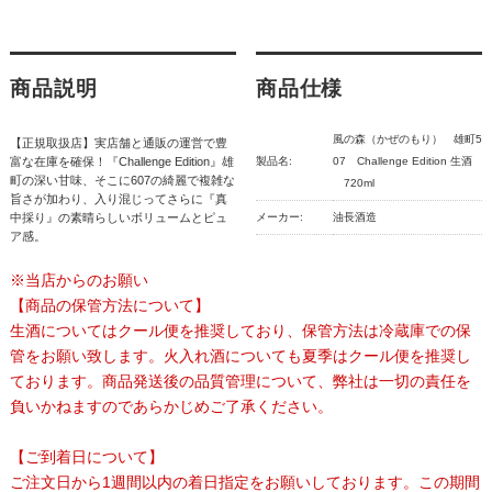
商品説明
商品仕様
風の森（かぜのもり） 雄町5
【正規取扱店】実店舗と通販の運営で豊
富な在庫を確保！『Challenge Edition』雄
製品名:
07 Challenge Edition 生酒
町の深い甘味、そこに607の綺麗で複雑な
720ml
旨さが加わり、入り混じってさらに『真
中採り』の素晴らしいボリュームとピュ
メーカー:
油長酒造
ア感。
※当店からのお願い
【商品の保管方法について】
生酒についてはクール便を推奨しており、保管方法は冷蔵庫での保
管をお願い致します。火入れ酒についても夏季はクール便を推奨し
ております。商品発送後の品質管理について、弊社は一切の責任を
負いかねますのであらかじめご了承ください。
【ご到着日について】
ご注文日から1週間以内の着日指定をお願いしております。この期間