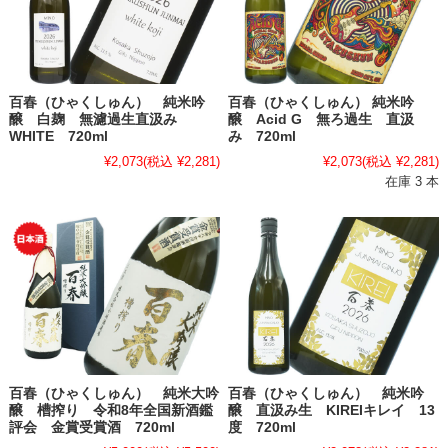
百春（ひゃくしゅん） 純米吟
百春（ひゃくしゅん） 純米吟
醸 白麹 無濾過生直汲み
醸 Acid G 無ろ過生 直汲
WHITE 720ml
み 720ml
¥2,073
(税込 ¥2,281)
¥2,073
(税込 ¥2,281)
在庫 3 本
百春（ひゃくしゅん） 純米大吟
百春（ひゃくしゅん） 純米吟
醸 槽搾り 令和8年全国新酒鑑
醸 直汲み生 KIREIキレイ 13
評会 金賞受賞酒 720ml
度 720ml