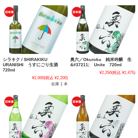
シラキク / SHIRAKIKU
奥六／Okuroku 純米吟醸 生
URANISHI うすにごり生酒
&#37211; Unite 720ml
720ml
¥2,250
(税込 ¥2,475)
¥2,000
(税込 ¥2,200)
在庫 1 本