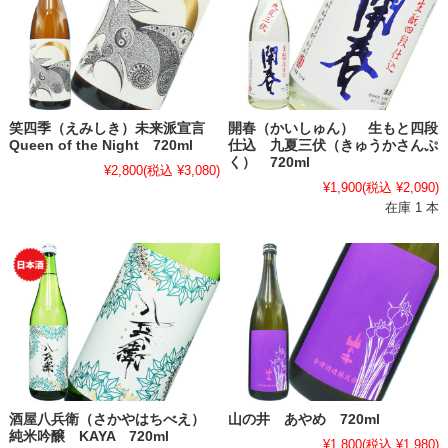
笑四季（えみしき）未来派宣言
開春（かいしゅん） 生もと四段
Queen of the Night 720ml
仕込 九夏三伏（きゅうかさんぷ
く） 720ml
¥2,800
(税込 ¥3,080)
¥1,900
(税込 ¥2,090)
在庫 1 本
酒屋八兵衛（さかやはちべえ）
山の井 あやめ 720ml
純米吟醸 KAYA 720ml
¥1,800
(税込 ¥1,980)