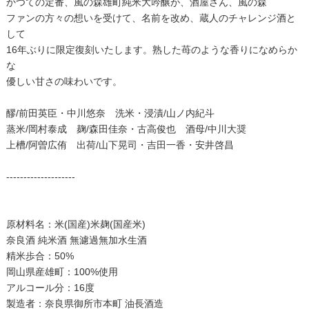
かつての定番、風の森雄町純米大吟醸が、酒屋さん、風の森
ファンの方々の想いを受けて、名前を改め、蔵人のチャレンジ酒と
して
16年ぶりに限定復刻いたします。熟した苺のような香りになめらか
な
優しい甘さの味わいです。
醪/前田英臣・中川悠奈 洗米・浸漬/山ノ内紀斗
蒸米/岡村泰成 麹/森田佳奈・古高俊也 酒母/中川大奨
上槽/阿曽広侑 出荷/山下晃司・吉田一香・安井啓昌
--------------------
原材料名：米(国産)米麹(国産米)
奈良酒 純米酒 無濾過無加水生酒
精米歩合：50%
岡山県産雄町：100%使用
アルコール分：16度
製造者：奈良県御所市本町 油長酒造