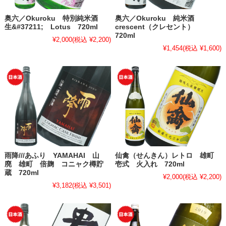
奥六／Okuroku 特別純米酒
奥六／Okuroku 純米酒
生&#37211; Lotus 720ml
crescent（クレセント）
720ml
¥2,000
(税込 ¥2,200)
¥1,454
(税込 ¥1,600)
雨降///あふり YAMAHAI 山
仙禽（せんきん）レトロ 雄町
廃 雄町 倍麹 コニャク樽貯
壱式 火入れ 720ml
蔵 720ml
¥2,000
(税込 ¥2,200)
¥3,182
(税込 ¥3,501)