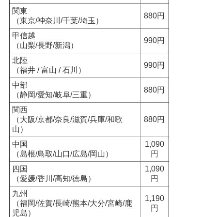
関東
880円
（東京/神奈川/千葉/埼玉）
甲信越
990円
（山梨/長野/新潟）
北陸
990円
（福井 / 富山 / 石川）
中部
880円
（静岡/愛知/岐阜/三重）
関西
（大阪/京都/奈良/滋賀/兵庫/和歌
880円
山）
中国
1,090
（島根/鳥取/山口/広島/岡山）
円
四国
1,090
（愛媛/香川/高知/徳島）
円
九州
1,190
（福岡/佐賀/長崎/熊本/大分/宮崎/鹿
円
児島）