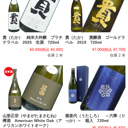
貴（たか） 純米大吟醸 プラチ
貴（たか） 貴醸酒 ゴールドラ
ナラベル 2025 生酒 720ml
ベル 2019 720ml
¥4,000
(税込 ¥4,400)
¥7,000
(税込 ¥7,700)
在庫 1 本
在庫 2 本
山形正宗（やまがたまさむね）
雅楽代（うたしろ） ～六華（り
樽酒 American White Oak（ア
っか）～ 箱入 720ml
メリカンホワイトオーク）
¥5,300
(税込 ¥5,830)