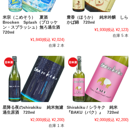
米宗（こめそう） 夏酒
豊香（ほうか） 純米吟醸 しら
Brocken Splash（ブロッケ
かば錦 720ml
ン・スプラッシュ）無ろ過生酒
¥1,930
(税込 ¥2,123)
720ml
在庫 5 本
¥1,840
(税込 ¥2,024)
在庫 2 本
星降る夜のshirakiku 純米無濾
Shirakiku / シラキク 純米
過生原酒 720ml
『BAKU（バク）』 720ml
¥2,000
(税込 ¥2,200)
¥2,000
(税込 ¥2,200)
在庫 1 本