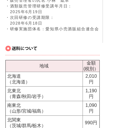
・販売管理者の氏名:小林 紘幸
・酒類販売管理研修受講年月日：
2025年6月19日
・次回研修の受講期限：
2028年6月18日
・研修実施団体名：愛知県小売酒販組合連合会
金額
地域
(税別）
北海道
2,010
（北海道）
円
北東北
1,190
（青森/秋田/岩手）
円
南東北
1,090
（山形/宮城/福島）
円
北関東
990円
（茨城/群馬/栃木）