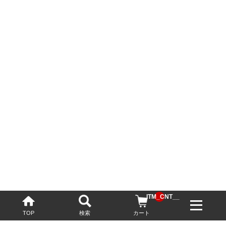
__ITM_CNT__
TOP
検索
カート
配送・送料について