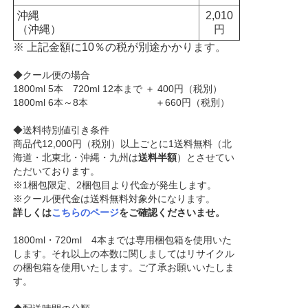
沖縄
2,010
（沖縄）
円
※ 上記金額に10％の税が別途かかります。
◆クール便の場合
1800ml 5本 720ml 12本まで ＋ 400円（税別）
1800ml 6本～8本 ＋660円（税別）
◆送料特別値引き条件
商品代12,000円（税別）以上ごとに1送料無料（北
海道・北東北・沖縄・九州は
送料半額
）とさせてい
ただいております。
※1梱包限定、2梱包目より代金が発生します。
※クール便代金は送料無料対象外になります。
詳しくは
こちらのページ
をご確認くださいませ。
1800ml・720ml 4本までは専用梱包箱を使用いた
します。それ以上の本数に関しましてはリサイクル
の梱包箱を使用いたします。ご了承お願いいたしま
す。