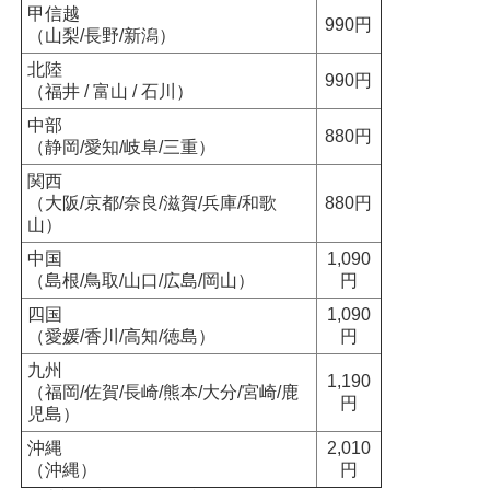
甲信越
990円
（山梨/長野/新潟）
北陸
990円
（福井 / 富山 / 石川）
中部
880円
（静岡/愛知/岐阜/三重）
関西
（大阪/京都/奈良/滋賀/兵庫/和歌
880円
山）
中国
1,090
（島根/鳥取/山口/広島/岡山）
円
四国
1,090
（愛媛/香川/高知/徳島）
円
九州
1,190
（福岡/佐賀/長崎/熊本/大分/宮崎/鹿
円
児島）
沖縄
2,010
（沖縄）
円