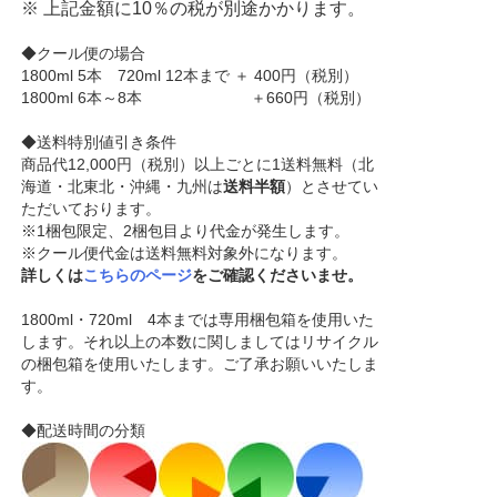
※ 上記金額に10％の税が別途かかります。
◆クール便の場合
1800ml 5本 720ml 12本まで ＋ 400円（税別）
1800ml 6本～8本 ＋660円（税別）
◆送料特別値引き条件
商品代12,000円（税別）以上ごとに1送料無料（北
海道・北東北・沖縄・九州は
送料半額
）とさせてい
ただいております。
※1梱包限定、2梱包目より代金が発生します。
※クール便代金は送料無料対象外になります。
詳しくは
こちらのページ
をご確認くださいませ。
1800ml・720ml 4本までは専用梱包箱を使用いた
します。それ以上の本数に関しましてはリサイクル
の梱包箱を使用いたします。ご了承お願いいたしま
す。
◆配送時間の分類