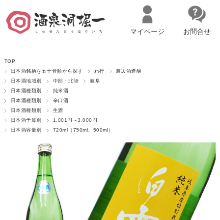
マイページ
お問合せ
__ITM_CNT__
名古屋市西区の「造り手の想いを伝える」日本酒・ワインセレクトショ
TOP
ップ
マイページへログイン
カートをみる
日本酒銘柄を五十音順から探す
わ行
渡辺酒造醸
日本酒地域別
中部・北陸
岐阜
日本酒種類別
純米酒
日本酒種類別
辛口酒
日本酒種類別
生酒
日本酒予算別
1,001円～3,000円
日本酒容量別
720ml（750ml、500ml）