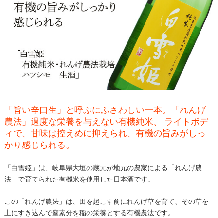
「旨い辛口生」と呼ぶにふさわしい一本。「れんげ
農法」過度な栄養を与えない有機純米、 ライトボデ
ィで、甘味は控えめに抑えられ、有機の旨みがしっ
かり感じられる。
「白雪姫」は、岐阜県大垣の蔵元が地元の農家による「れんげ農
法」で育てられた有機米を使用した日本酒です。
この「れんげ農法」は、田を起こす前にれんげ草を育て、その草を
土にすき込んで窒素分を稲の栄養とする有機農法です。