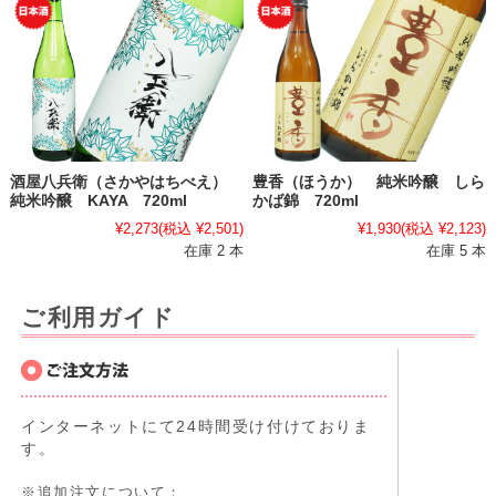
酒屋八兵衛（さかやはちべえ）
豊香（ほうか） 純米吟醸 しら
純米吟醸 KAYA 720ml
かば錦 720ml
¥2,273
(税込 ¥2,501)
¥1,930
(税込 ¥2,123)
在庫 2 本
在庫 5 本
ご利用ガイド
インターネットにて24時間受け付けておりま
す。
※追加注文について：