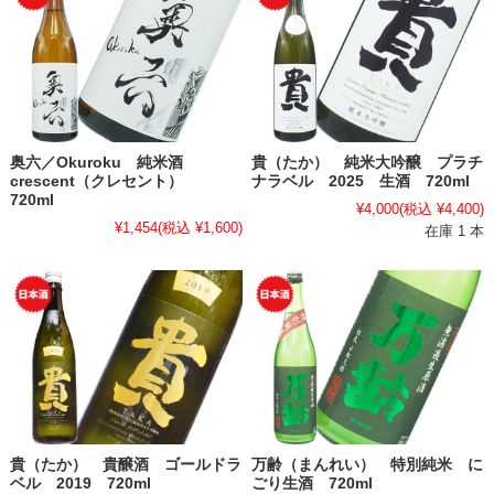
奥六／Okuroku 純米酒
貴（たか） 純米大吟醸 プラチ
crescent（クレセント）
ナラベル 2025 生酒 720ml
720ml
¥4,000
(税込 ¥4,400)
¥1,454
(税込 ¥1,600)
在庫 1 本
貴（たか） 貴醸酒 ゴールドラ
万齢（まんれい） 特別純米 に
ベル 2019 720ml
ごり生酒 720ml