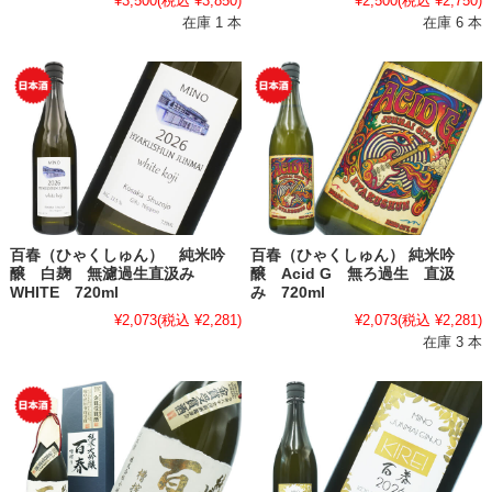
¥3,500
(税込 ¥3,850)
¥2,500
(税込 ¥2,750)
在庫 1 本
在庫 6 本
百春（ひゃくしゅん） 純米吟
百春（ひゃくしゅん） 純米吟
醸 白麹 無濾過生直汲み
醸 Acid G 無ろ過生 直汲
WHITE 720ml
み 720ml
¥2,073
(税込 ¥2,281)
¥2,073
(税込 ¥2,281)
在庫 3 本