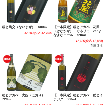
稲と綯交（ないまぜ） 500ml
【一本限定】稲とアガベ 花風
（はなかぜ） ぐるりこ ver.よ
¥2,500
(税込 ¥2,750)
なよなエール 720ml
¥2,625
(税込 ¥2,888)
在庫 3 本
稲とアガべ 火折（ほおり）
【一本限定】稲とアガべ 稲とイ
720ml
チジク 500ml