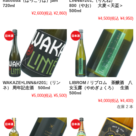
haccoba（はっこうば）jam
LINN&#201;（りんね）
720ml
800（やお） 大麦＜天盃＞
500ml
¥2,600
(税込 ¥2,860)
¥4,500
(税込 ¥4,950)
WAKAZE×LINN&#201;（リン
LIBROM / リブロム 茶醸酒 八
ネ） 周年記念酒 500ml
女玉露（やめぎょくろ） 生酒
500ml
¥5,000
(税込 ¥5,500)
¥4,000
(税込 ¥4,400)
在庫 2 本