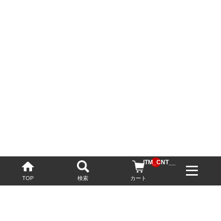
__ITM_CNT__
TOP
検索
カート
配送・送料について
お酒の鮮度を保つため、必要に応じてクール便で配送いたします。