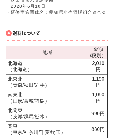
・次回研修の受講期限：
2028年6月18日
・研修実施団体名：愛知県小売酒販組合連合会
金額
地域
(税別）
北海道
2,010
（北海道）
円
北東北
1,190
（青森/秋田/岩手）
円
南東北
1,090
（山形/宮城/福島）
円
北関東
990円
（茨城/群馬/栃木）
関東
880円
（東京/神奈川/千葉/埼玉）