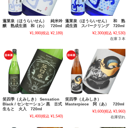
蓬莱泉（ほうらいせん） 純米吟
蓬莱泉（ほうらいせん） 和 熟
醸 熟成生酒 和（わ） 720ml
成生酒 スパークリング 720ml
¥1,990
(税込 ¥2,189)
¥2,300
(税込 ¥2,530)
在庫 3 本
笑四季（えみしき） Sensation
笑四季（えみしき）
Black / センセーション 黒 古式
Masterpiece 阿（あ） 720ml
生もと 火入 720ml
¥3,600
(税込 ¥3,960)
¥1,400
(税込 ¥1,540)
在庫切れ