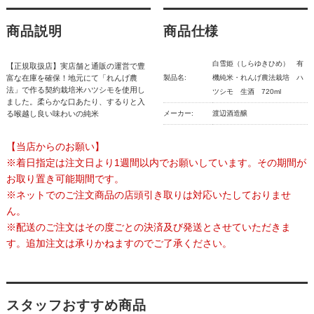
商品説明
商品仕様
白雪姫（しらゆきひめ） 有
【正規取扱店】実店舗と通販の運営で豊
富な在庫を確保！地元にて「れんげ農
製品名:
機純米・れんげ農法栽培 ハ
法」で作る契約栽培米ハツシモを使用し
ツシモ 生酒 720ml
ました。柔らかな口あたり、するりと入
る喉越し良い味わいの純米
メーカー:
渡辺酒造醸
【当店からのお願い】
※着日指定は注文日より1週間以内でお願いしています。その期間が
お取り置き可能期間です。
※ネットでのご注文商品の店頭引き取りは対応いたしておりませ
ん。
※配送のご注文はその度ごとの決済及び発送とさせていただきま
す。追加注文は承りかねますのでご了承ください。
スタッフおすすめ商品