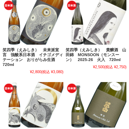
笑四季（えみしき） 未来派宣
笑四季（えみしき） 貴醸酒 山
言 強酸系日本酒 イチゴメディ
田錦 MONSOON（モンスー
テーション おりがらみ生酒
ン） 2025-26 火入 720ml
720ml
¥2,500
(税込 ¥2,750)
¥2,800
(税込 ¥3,080)