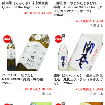
笑四季（えみしき）未来派宣言
山形正宗（やまがたまさむね）
Queen of the Night 720ml
樽酒 American White Oak（ア
メリカンホワイトオーク）
¥2,800
(税込 ¥3,080)
720ml
¥6,000
(税込 ¥6,600)
在庫 2 本
作 / ZAKU なぐわし /
開春（かいしゅん） 生もと四段
NAGUWASHI 鈴鹿・神の穂
仕込 九夏三伏（きゅうかさんぷ
750ml
く） 720ml
¥8,000
(税込 ¥8,800)
¥1,900
(税込 ¥2,090)
在庫 3 本
在庫 1 本