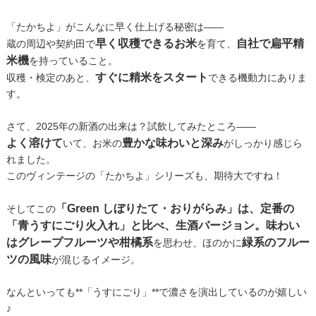
「たかちよ」がこんなに早く仕上げる秘密は――
早く収穫できるお米
自社で扁平精
蔵の周辺や契約田で
を育て、
米機
を持っていること。
すぐに精米をスタート
収穫・検定のあと、
できる機動力にありま
す。
さて、2025年の新酒の出来は？試飲してみたところ――
よく溶けて
豊かな味わいと深み
いて、お米の
がしっかり感じら
れました。
このヴィンテージの「たかちよ」シリーズも、期待大ですね！
「Green しぼりたて・おりがらみ」は、定番の
そしてこの
「青うすにごり火入れ」と比べ、生酒バージョン。味わい
はグレープフルーツや柑橘系
緑系のフルー
を思わせ、ほのかに
ツの風味
が混じるイメージ。
なんといっても**「うすにごり」**で濃さを演出しているのが嬉しい
♪