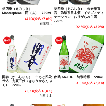
笑四季（えみしき）
笑四季（えみしき） 未来派宣
Masterpiece 阿（あ） 720ml
言 強酸系日本酒 イチゴメディ
テーション おりがらみ生酒
¥3,600
(税込 ¥3,960)
720ml
在庫切れ
¥2,800
(税込 ¥3,080)
開春（かいしゅん） 生もと四段
赤武/AKABU 純米吟醸 720ml
仕込 九夏三伏（きゅうかさんぷ
¥1,900
(税込 ¥2,090)
く） 720ml
¥1,900
(税込 ¥2,090)
在庫 1 本