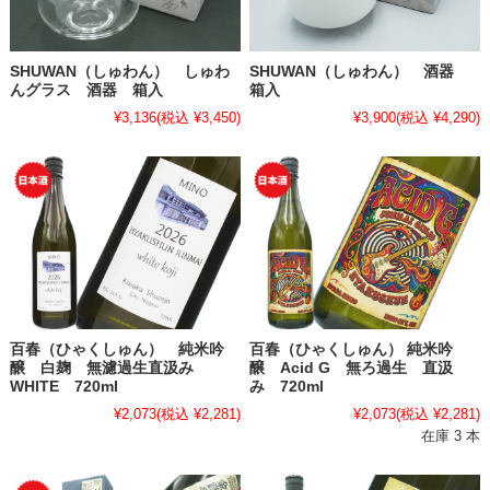
SHUWAN（しゅわん） しゅわ
SHUWAN（しゅわん） 酒器
んグラス 酒器 箱入
箱入
¥3,136
(税込 ¥3,450)
¥3,900
(税込 ¥4,290)
百春（ひゃくしゅん） 純米吟
百春（ひゃくしゅん） 純米吟
醸 白麹 無濾過生直汲み
醸 Acid G 無ろ過生 直汲
WHITE 720ml
み 720ml
¥2,073
(税込 ¥2,281)
¥2,073
(税込 ¥2,281)
在庫 3 本