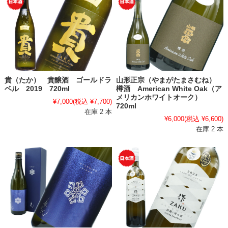
貴（たか） 貴醸酒 ゴールドラ
山形正宗（やまがたまさむね）
ベル 2019 720ml
樽酒 American White Oak（ア
メリカンホワイトオーク）
¥7,000
(税込 ¥7,700)
720ml
在庫 2 本
¥6,000
(税込 ¥6,600)
在庫 2 本