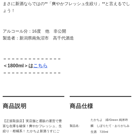
まさに新酒ならではの**「爽やかフレッシュ生絞り」**と言えるでし
ょう！
アルコール分：16度 他 非公開
製造者：新潟県南魚沼市 高千代酒造
＝＝＝＝＝＝＝＝＝＝＝＝＝＝
＜1800ml＞は
こちら
＝＝＝＝＝＝＝＝＝＝＝＝＝＝
商品説明
商品仕様
たかちよ 緑/Green 純米吟
【正規取扱店】実店舗と通販の運営で豊
富な在庫を確保！爽やかフレッシュ、生
製品名:
醸 しぼりたて・おりがらみ
絞り・柑橘系！ たかちよ新酒うすにご
生酒 720ml