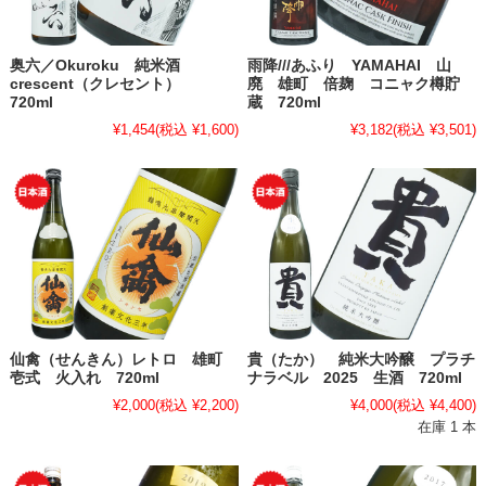
奥六／Okuroku 純米酒
雨降///あふり YAMAHAI 山
crescent（クレセント）
廃 雄町 倍麹 コニャク樽貯
720ml
蔵 720ml
¥1,454
(税込 ¥1,600)
¥3,182
(税込 ¥3,501)
仙禽（せんきん）レトロ 雄町
貴（たか） 純米大吟醸 プラチ
壱式 火入れ 720ml
ナラベル 2025 生酒 720ml
¥2,000
(税込 ¥2,200)
¥4,000
(税込 ¥4,400)
在庫 1 本