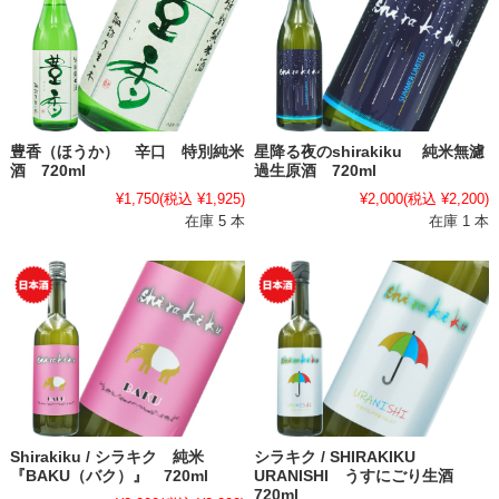
豊香（ほうか） 辛口 特別純米
星降る夜のshirakiku 純米無濾
酒 720ml
過生原酒 720ml
¥1,750
(税込 ¥1,925)
¥2,000
(税込 ¥2,200)
在庫 5 本
在庫 1 本
Shirakiku / シラキク 純米
シラキク / SHIRAKIKU
『BAKU（バク）』 720ml
URANISHI うすにごり生酒
720ml