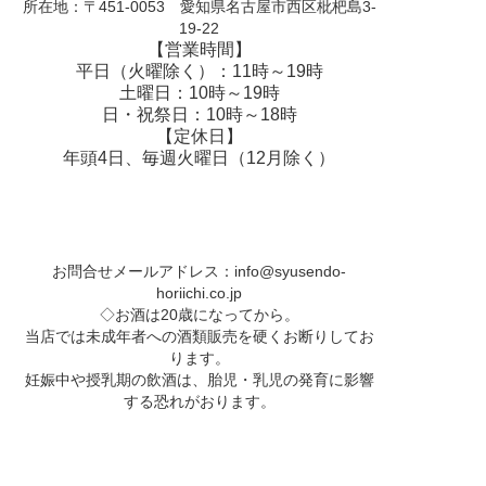
所在地：〒451-0053 愛知県名古屋市西区枇杷島3-
19-22
【営業時間】
平日（火曜除く）：11時～19時
土曜日：10時～19時
日・祝祭日：10時～18時
【定休日】
年頭4日、毎週火曜日（12月除く）
お問合せメールアドレス：
info@syusendo-
horiichi.co.jp
◇お酒は20歳になってから。
当店では未成年者への酒類販売を硬くお断りしてお
ります。
妊娠中や授乳期の飲酒は、胎児・乳児の発育に影響
する恐れがおります。