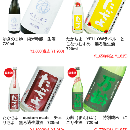
ゆきのまゆ 純米吟醸 生酒
たかちよ YELLOWラベル と
720ml
こなつむすめ 無ろ過生酒
720ml
¥1,800
(税込 ¥1,980)
¥1,650
(税込 ¥1,815)
たかちよ custom made チェ
万齢（まんれい） 特別純米 に
リちよ 無ろ過生原酒 720ml
ごり生酒 720ml
¥1,800
(税込 ¥1,980)
¥1,770
(税込 ¥1,947)