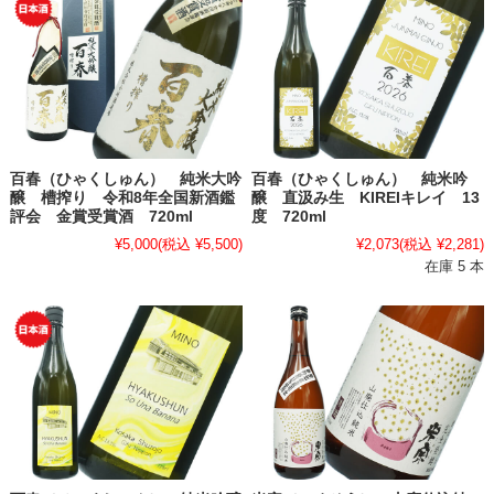
百春（ひゃくしゅん） 純米大吟
百春（ひゃくしゅん） 純米吟
醸 槽搾り 令和8年全国新酒鑑
醸 直汲み生 KIREIキレイ 13
評会 金賞受賞酒 720ml
度 720ml
¥5,000
(税込 ¥5,500)
¥2,073
(税込 ¥2,281)
在庫 5 本