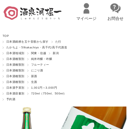
マイページ
お問合せ
__ITM_CNT__
名古屋市西区の「造り手の想いを伝える」日本酒・ワインセレクトショ
TOP
ップ
マイページへログイン
カートをみる
日本酒銘柄を五十音順から探す
た行
たかちよ・59takachiyo・高千代/高千代酒造
日本酒地域別
関東・信越
新潟
日本酒種類別
純米吟醸・吟醸
日本酒種類別
フルーティー
日本酒種類別
にごり酒
日本酒種類別
新酒
日本酒種類別
生酒
日本酒予算別
1,001円～3,000円
日本酒容量別
720ml（750ml、500ml）
予約酒