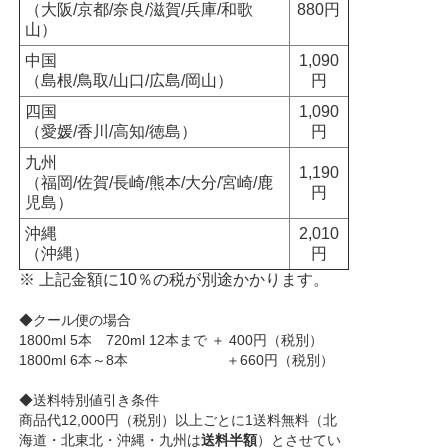
（大阪/京都/奈良/滋賀/兵庫/和歌
880円
山）
中国
1,090
（島根/鳥取/山口/広島/岡山）
円
四国
1,090
（愛媛/香川/高知/徳島）
円
九州
1,190
（福岡/佐賀/長崎/熊本/大分/宮崎/鹿
円
児島）
沖縄
2,010
（沖縄）
円
※ 上記金額に10％の税が別途かかります。
◆クール便の場合
1800ml 5本 720ml 12本まで ＋ 400円（税別）
1800ml 6本～8本 ＋660円（税別）
◆送料特別値引き条件
商品代12,000円（税別）以上ごとに1送料無料（北
海道・北東北・沖縄・九州は
送料半額
）とさせてい