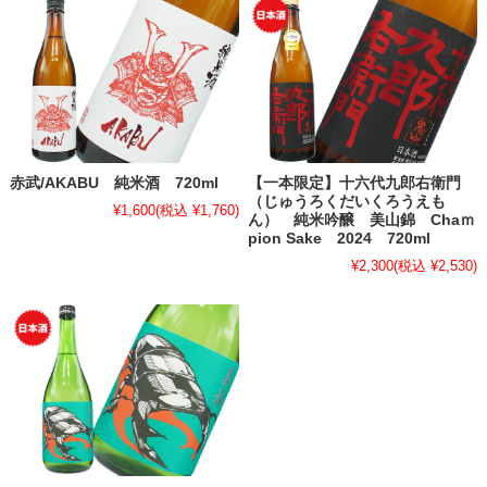
赤武/AKABU 純米酒 720ml
【一本限定】十六代九郎右衛門
（じゅうろくだいくろうえも
¥1,600
(税込 ¥1,760)
ん） 純米吟醸 美山錦 Chaｍ
pion Sake 2024 720ml
¥2,300
(税込 ¥2,530)