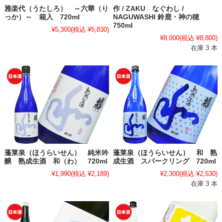
雅楽代（うたしろ） ～六華（り
作 / ZAKU なぐわし /
っか）～ 箱入 720ml
NAGUWASHI 鈴鹿・神の穂
750ml
¥5,300
(税込 ¥5,830)
¥8,000
(税込 ¥8,800)
在庫 3 本
蓬莱泉（ほうらいせん） 純米吟
蓬莱泉（ほうらいせん） 和 熟
醸 熟成生酒 和（わ） 720ml
成生酒 スパークリング 720ml
¥1,990
(税込 ¥2,189)
¥2,300
(税込 ¥2,530)
在庫 3 本