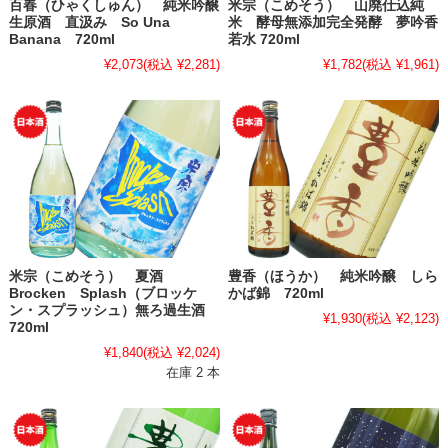
百春（ひゃくしゅん） 純米吟醸
米宗（こめそう） 山廃仕込純
生原酒 直汲み So Una
米 酵母無添加完全発酵 夢吟香
Banana 720ml
若水 720ml
¥2,073
(税込 ¥2,281)
¥1,782
(税込 ¥1,961)
米宗（こめそう） 夏酒
豊香（ほうか） 純米吟醸 しら
Brocken Splash（ブロッケ
かば錦 720ml
ン・スプラッシュ）無ろ過生酒
¥1,930
(税込 ¥2,123)
720ml
¥1,840
(税込 ¥2,024)
在庫 2 本