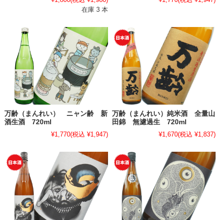
在庫 3 本
万齢（まんれい） ニャン齢 新
万齢（まんれい）純米酒 全量山
酒生酒 720ml
田錦 無濾過生 720ml
¥1,770
(税込 ¥1,947)
¥1,670
(税込 ¥1,837)