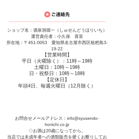
ショップ名：酒泉洞堀一（しゅせんどうほりいち）
運営責任者：小久保 喜宣
所在地：〒451-0053 愛知県名古屋市西区枇杷島3-
19-22
【営業時間】
平日（火曜除く）：11時～19時
土曜日：10時～19時
日・祝祭日：10時～18時
【定休日】
年頭4日、毎週火曜日（12月除く）
お問合せメールアドレス：
info@syusendo-
horiichi.co.jp
◇お酒は20歳になってから。
当店では未成年者への酒類販売を硬くお断りしてお