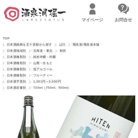
マイページ
お問合せ
__ITM_CNT__
名古屋市西区の「造り手の想いを伝える」日本酒・ワインセレクトショ
TOP
ップ
マイページへログイン
カートをみる
日本酒銘柄を五十音順から探す
は行
飛良泉/飛良泉本舗
日本酒地域別
北海道・東北
秋田
日本酒種類別
純米吟醸・吟醸
日本酒種類別
山廃・生もと
日本酒種類別
低アルコール
日本酒種類別
フルーティー
日本酒予算別
1,001円～3,000円
日本酒容量別
720ml（750ml、500ml）