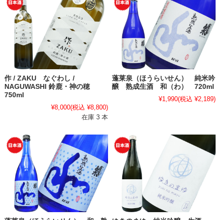
作 / ZAKU なぐわし /
蓬莱泉（ほうらいせん） 純米吟
NAGUWASHI 鈴鹿・神の穂
醸 熟成生酒 和（わ） 720ml
750ml
¥1,990
(税込 ¥2,189)
¥8,000
(税込 ¥8,800)
在庫 3 本