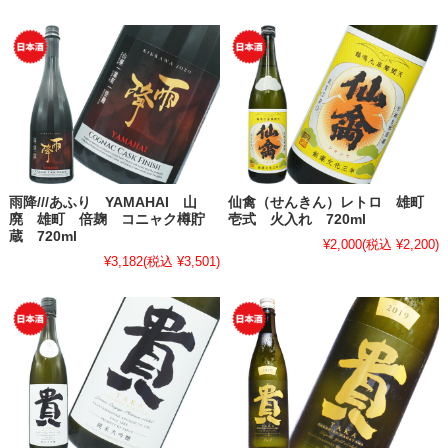
雨降///あふり YAMAHAI 山
仙禽（せんきん）レトロ 雄町
廃 雄町 倍麹 コニャク樽貯
壱式 火入れ 720ml
蔵 720ml
¥2,000
(税込 ¥2,200)
¥3,182
(税込 ¥3,501)