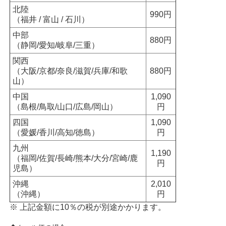
北陸
990円
（福井 / 富山 / 石川）
中部
880円
（静岡/愛知/岐阜/三重）
関西
（大阪/京都/奈良/滋賀/兵庫/和歌
880円
山）
中国
1,090
（島根/鳥取/山口/広島/岡山）
円
四国
1,090
（愛媛/香川/高知/徳島）
円
九州
1,190
（福岡/佐賀/長崎/熊本/大分/宮崎/鹿
円
児島）
沖縄
2,010
（沖縄）
円
※ 上記金額に10％の税が別途かかります。