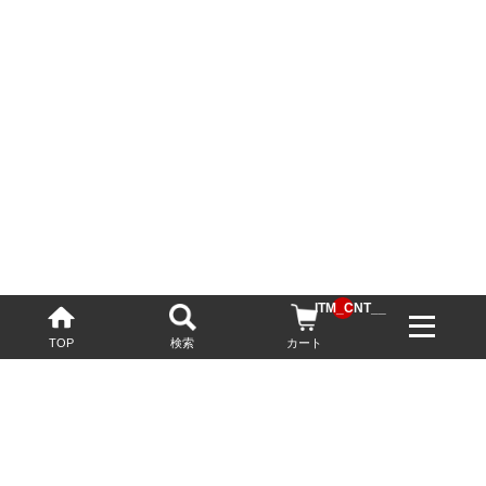
__ITM_CNT__
TOP
検索
カート
配送・送料について
お酒の鮮度を保つため、必要に応じてクール便で配送いたします。