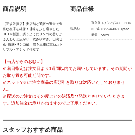
商品説明
商品仕様
飛良泉（ひらいずみ） HITE
【正規取扱店】実店舗と通販の運営で豊
富な在庫を確保！甘味を少し増やした
製品名:
N 鵠（HAKUCHO）TypeA
HITEN新酒。誘うようにリンゴの香りが
新酒 720ml
ふんわりと広がり、飲みやすさ。山廃仕
込×白麹×リンゴ酸 酸を三重に重ねたト
リプル・アシッド仕立て
【当店からのお願い】
※着日指定は注文日より1週間以内でお願いしています。その期間が
お取り置き可能期間です。
※ネットでのご注文商品の店頭引き取りは対応いたしておりませ
ん。
※配送のご注文はその度ごとの決済及び発送とさせていただきま
す。追加注文は承りかねますのでご了承ください。
スタッフおすすめ商品