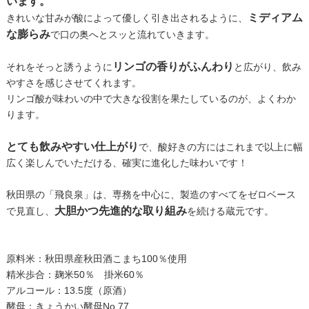
います。
ミディアム
きれいな甘みが酸によって優しく引き出されるように、
な膨らみ
で口の奥へとスッと流れていきます。
リンゴの香りがふんわり
それをそっと誘うように
と広がり、飲み
やすさを感じさせてくれます。
リンゴ酸が味わいの中で大きな役割を果たしているのが、よくわか
ります。
とても飲みやすい仕上がり
で、酸好きの方にはこれまで以上に幅
広く楽しんでいただける、確実に進化した味わいです！
秋田県の「飛良泉」は、専務を中心に、製造のすべてをゼロベース
大胆かつ先進的な取り組み
で見直し、
を続ける蔵元です。
原料米：秋田県産秋田酒こまち100％使用
精米歩合：麹米50％ 掛米60％
アルコール：13.5度（原酒）
酵母：きょうかい酵母No.77