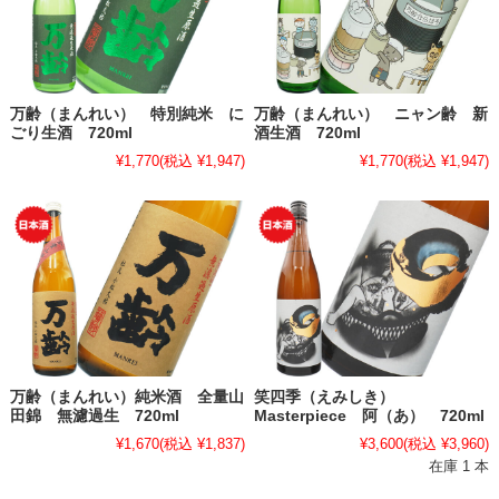
万齢（まんれい） 特別純米 に
万齢（まんれい） ニャン齢 新
ごり生酒 720ml
酒生酒 720ml
¥1,770
(税込 ¥1,947)
¥1,770
(税込 ¥1,947)
万齢（まんれい）純米酒 全量山
笑四季（えみしき）
田錦 無濾過生 720ml
Masterpiece 阿（あ） 720ml
¥1,670
(税込 ¥1,837)
¥3,600
(税込 ¥3,960)
在庫 1 本