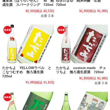
蓬莱泉（ほうらいせん） 和 熟
ゆきのまゆ 純米吟醸 生酒
成生酒 スパークリング 720ml
720ml
¥2,300
(税込 ¥2,530)
¥1,800
(税込 ¥1,980)
在庫 3 本
たかちよ YELLOWラベル と
たかちよ custom made チェ
こなつむすめ 無ろ過生酒
リちよ 無ろ過生原酒 720ml
720ml
¥1,800
(税込 ¥1,980)
¥1,650
(税込 ¥1,815)
在庫 3 本