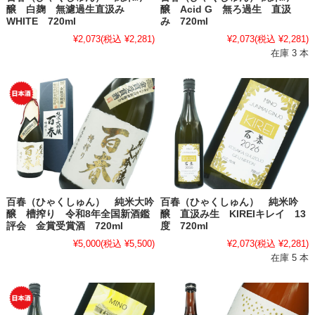
醸 白麹 無濾過生直汲み
醸 Acid G 無ろ過生 直汲
WHITE 720ml
み 720ml
¥2,073
(税込 ¥2,281)
¥2,073
(税込 ¥2,281)
在庫 3 本
百春（ひゃくしゅん） 純米大吟
百春（ひゃくしゅん） 純米吟
醸 槽搾り 令和8年全国新酒鑑
醸 直汲み生 KIREIキレイ 13
評会 金賞受賞酒 720ml
度 720ml
¥5,000
(税込 ¥5,500)
¥2,073
(税込 ¥2,281)
在庫 5 本