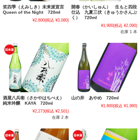
笑四季（えみしき）未来派宣言
開春（かいしゅん） 生もと四段
Queen of the Night 720ml
仕込 九夏三伏（きゅうかさんぷ
く） 720ml
¥2,800
(税込 ¥3,080)
¥1,900
(税込 ¥2,090)
在庫 1 本
酒屋八兵衛（さかやはちべえ）
山の井 あやめ 720ml
純米吟醸 KAYA 720ml
¥1,800
(税込 ¥1,980)
¥2,273
(税込 ¥2,501)
在庫 2 本