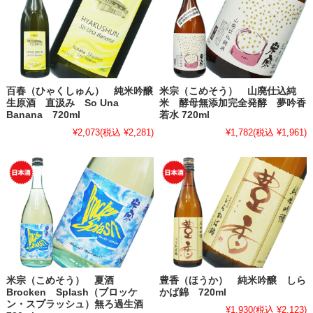
百春（ひゃくしゅん） 純米吟醸
米宗（こめそう） 山廃仕込純
生原酒 直汲み So Una
米 酵母無添加完全発酵 夢吟香
Banana 720ml
若水 720ml
¥2,073
(税込 ¥2,281)
¥1,782
(税込 ¥1,961)
米宗（こめそう） 夏酒
豊香（ほうか） 純米吟醸 しら
Brocken Splash（ブロッケ
かば錦 720ml
ン・スプラッシュ）無ろ過生酒
¥1,930
(税込 ¥2,123)