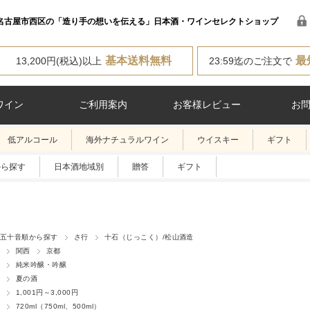
名古屋市西区の「造り手の想いを伝える」日本酒・ワインセレクトショップ
基本送料無料
最
13,200円(税込)以上
23:59迄のご注文で
ワイン
ご利用案内
お客様レビュー
お
低アルコール
海外ナチュラルワイン
ウイスキー
ギフト
から探す
日本酒地域別
贈答
ギフト
五十音順から探す
さ行
十石（じっこく）/松山酒造
関西
京都
純米吟醸・吟醸
夏の酒
1,001円～3,000円
720ml（750ml、500ml）