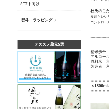
ギフト向け
杜氏のこ
夏酒らレい
熨斗・ラッピング
コントロー
---------------
オススメ蔵元5選
精米歩合：
アルコール
原料米：京
製造者：
＝＝＝＝
＜1800m
＝＝＝＝