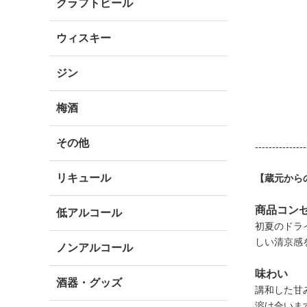
クラフトビール
ウィスキー
ジン
梅酒
その他
---------------
リキュール
【蔵元から
商品コン
低アルコール
初夏のドラ
しい清京感
ノンアルコール
味わい
酒器・グッズ
講和した甘
溶け合いま