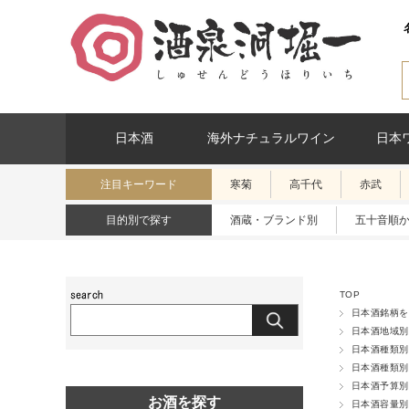
日本酒
海外ナチュラルワイン
日本
注目キーワード
寒菊
高千代
赤武
目的別で探す
酒蔵・ブランド別
五十音順
TOP
日本酒銘柄を
日本酒地域別
日本酒種類別
日本酒種類別
日本酒予算別
お酒を探す
日本酒容量別