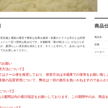
明
商品
製品名:
】実店舗と通販の運営で豊富な在庫を確保！初夏のドライな辛口とは対照
ューシー且つ突快な飲み口です。京都醇母『家の咲(さく)』がもたらす
型番:
酸が、夏潤らしい清京感を演出します。キリッと冷やして、あるいは※を
クでもお楽しみください。
メーカー:
のお願い
管方法について】
てはクール便を推奨しており、保管方法は冷蔵庫での保管をお願い致し
送後の品質管理について、弊社は一切の責任を負いかねますのであらか
について】
ら1週間以内の着日指定をお願いしております。この期間中のみ、商品
取りについて】