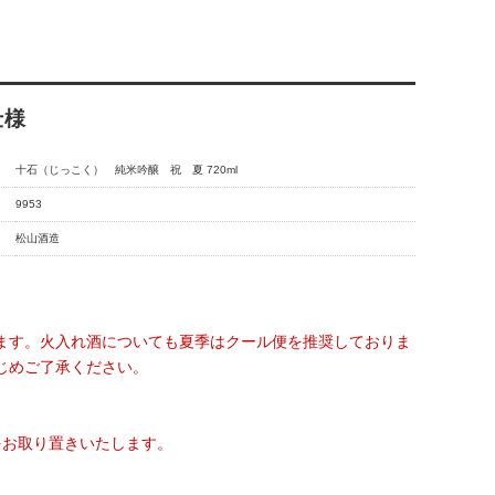
仕様
十石（じっこく） 純米吟醸 祝 夏 720ml
9953
松山酒造
ます。火入れ酒についても夏季はクール便を推奨しておりま
じめご了承ください。
をお取り置きいたします。