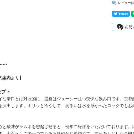
レビュー
-----
の案内より】
セプト
イな辛口とは対照的に、盛夏はジューシー且つ突快な飲み口です。京都醇
を演出します。キリッと冷やして、あるいは氷を浮かべたロックでもお
みと酸味がラムネを想起させると、例年ご好評をいただいております。
す。十石らしさの一つでもある爽やかな後切れで、すっをりとした余観