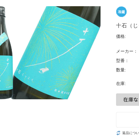
十石（じ
価格:
メーカー：
型番：
数量:
在庫:
返品につ