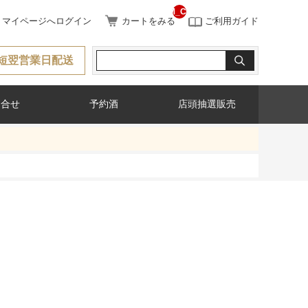
__ITM_CNT__
マイページへログイン
カートをみる
ご利用ガイド
短翌営業日配送
問合せ
予約酒
店頭抽選販売