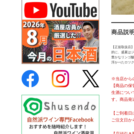
商品説
【正規取扱店
的に、盛夏はジ
豊かなリンゴ
浮かべたロツ
※当店から
【商品の保
生酒につい
す。商品発
【ご到着日
ご注文日か
【店頭引き