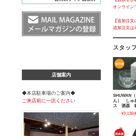
オンライン
【追加注文
追加注文は
スタッ
店舗案内
◆本店駐車場のご案内◆
SHUWAN
ご来店前に一読ください
ん） しゅ
ス 酒器 
¥3,136
(