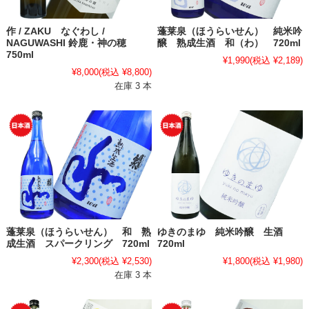
作 / ZAKU なぐわし /
蓬莱泉（ほうらいせん） 純米吟
NAGUWASHI 鈴鹿・神の穂
醸 熟成生酒 和（わ） 720ml
750ml
¥1,990
(税込 ¥2,189)
¥8,000
(税込 ¥8,800)
在庫 3 本
蓬莱泉（ほうらいせん） 和 熟
ゆきのまゆ 純米吟醸 生酒
成生酒 スパークリング 720ml
720ml
¥2,300
(税込 ¥2,530)
¥1,800
(税込 ¥1,980)
在庫 3 本