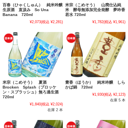
百春（ひゃくしゅん） 純米吟醸
米宗（こめそう） 山廃仕込純
生原酒 直汲み So Una
米 酵母無添加完全発酵 夢吟香
Banana 720ml
若水 720ml
¥2,073
(税込 ¥2,281)
¥1,782
(税込 ¥1,961)
米宗（こめそう） 夏酒
豊香（ほうか） 純米吟醸 しら
Brocken Splash（ブロッケ
かば錦 720ml
ン・スプラッシュ）無ろ過生酒
¥1,930
(税込 ¥2,123)
720ml
在庫 5 本
¥1,840
(税込 ¥2,024)
在庫 2 本