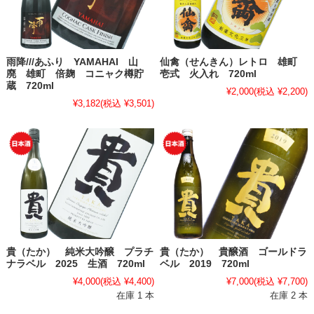
雨降///あふり YAMAHAI 山
仙禽（せんきん）レトロ 雄町
廃 雄町 倍麹 コニャク樽貯
壱式 火入れ 720ml
蔵 720ml
¥2,000
(税込 ¥2,200)
¥3,182
(税込 ¥3,501)
貴（たか） 純米大吟醸 プラチ
貴（たか） 貴醸酒 ゴールドラ
ナラベル 2025 生酒 720ml
ベル 2019 720ml
¥4,000
(税込 ¥4,400)
¥7,000
(税込 ¥7,700)
在庫 1 本
在庫 2 本