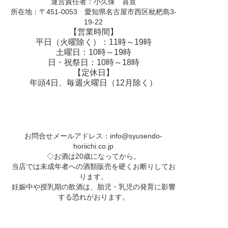
運営責任者：小久保 喜宣
所在地：〒451-0053 愛知県名古屋市西区枇杷島3-
19-22
【営業時間】
平日（火曜除く）：11時～19時
土曜日：10時～19時
日・祝祭日：10時～18時
【定休日】
年頭4日、毎週火曜日（12月除く）
お問合せメールアドレス：
info@syusendo-
horiichi.co.jp
◇お酒は20歳になってから。
当店では未成年者への酒類販売を硬くお断りしてお
ります。
妊娠中や授乳期の飲酒は、胎児・乳児の発育に影響
する恐れがおります。