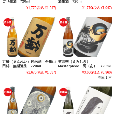
ごり生酒 720ml
酒生酒 720ml
¥1,770
(税込 ¥1,947)
¥1,770
(税込 ¥1,947)
万齢（まんれい）純米酒 全量山
笑四季（えみしき）
田錦 無濾過生 720ml
Masterpiece 阿（あ） 720ml
¥1,670
(税込 ¥1,837)
¥3,600
(税込 ¥3,960)
在庫 1 本