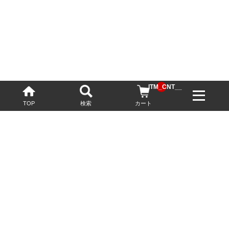
__ITM_CNT__
TOP
検索
カート
配送・送料について
お酒の鮮度を保つため、必要に応じてクール便で配送いたします。
基本送料無料
13,200円(税込)以上
※ネットでご購入されたお客様限定