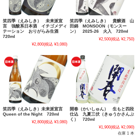
笑四季（えみしき） 未来派宣
笑四季（えみしき） 貴醸酒 山
言 強酸系日本酒 イチゴメディ
田錦 MONSOON（モンスー
テーション おりがらみ生酒
ン） 2025-26 火入 720ml
720ml
¥2,500
(税込 ¥2,750)
¥2,800
(税込 ¥3,080)
笑四季（えみしき）未来派宣言
開春（かいしゅん） 生もと四段
Queen of the Night 720ml
仕込 九夏三伏（きゅうかさんぷ
く） 720ml
¥2,800
(税込 ¥3,080)
¥1,900
(税込 ¥2,090)
在庫 1 本