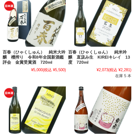
百春（ひゃくしゅん） 純米大吟
百春（ひゃくしゅん） 純米吟
醸 槽搾り 令和8年全国新酒鑑
醸 直汲み生 KIREIキレイ 13
評会 金賞受賞酒 720ml
度 720ml
¥5,000
(税込 ¥5,500)
¥2,073
(税込 ¥2,281)
在庫 5 本