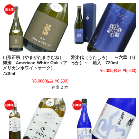
山形正宗（やまがたまさむね）
雅楽代（うたしろ） ～六華（り
樽酒 American White Oak（ア
っか）～ 箱入 720ml
メリカンホワイトオーク）
¥5,300
(税込 ¥5,830)
720ml
¥6,000
(税込 ¥6,600)
在庫 2 本