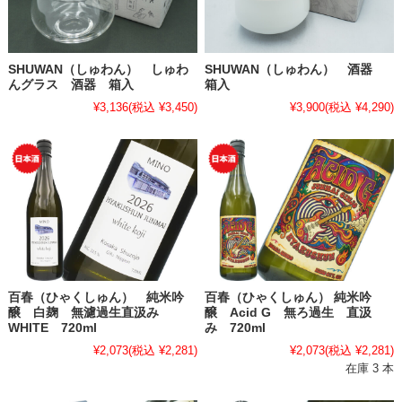
SHUWAN（しゅわん） しゅわ
SHUWAN（しゅわん） 酒器
んグラス 酒器 箱入
箱入
¥3,136
(税込 ¥3,450)
¥3,900
(税込 ¥4,290)
百春（ひゃくしゅん） 純米吟
百春（ひゃくしゅん） 純米吟
醸 白麹 無濾過生直汲み
醸 Acid G 無ろ過生 直汲
WHITE 720ml
み 720ml
¥2,073
(税込 ¥2,281)
¥2,073
(税込 ¥2,281)
在庫 3 本