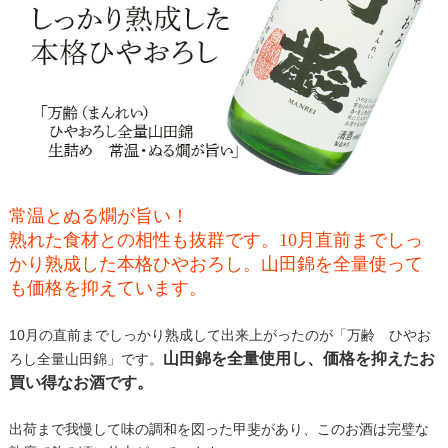
常温とぬる燗が旨い！
熟れた食材との相性も抜群です。10月直前までしっ
かり熟成した本格ひやおろし。山田錦を全量使って
も価格を抑えています。
10月の直前までしっかり熟成して出来上がったのが「万齢 ひやお
山田錦を全量使用し、価格を抑えたお
ろし全量山田錦」です。
買い得なお酒です。
出荷まで我慢して味の調和を図った甲斐があり、このお酒は完璧な