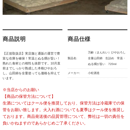
商品説明
商品仕様
万齢（まんれい）ひやおろし
【正規取扱店】実店舗と通販の運営で豊
富な在庫を確保！常温とぬる燗が旨い！
製品名:
全量山田錦 生詰め 常温・
熟れた食材との相性も抜群です。10月直
ぬる燗が旨い 720ml
前までしっかり熟成した本格ひやおろ
し。山田錦を全量使っても価格を抑えて
メーカー:
小松酒造
います。
※当店からのお願い
【商品の保管方法について】
生酒についてはクール便を推奨しており、保管方法は冷蔵庫での保
管をお願い致します。火入れ酒についても夏季はクール便を推奨し
ております。商品発送後の品質管理について、弊社は一切の責任を
負いかねますのであらかじめご了承ください。