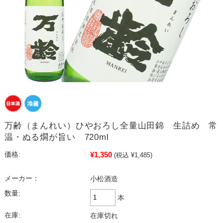
万齢（まんれい）ひやおろし全量山田錦 生詰め 常
温・ぬる燗が旨い 720ml
¥1,350
価格:
(税込 ¥1,485)
メーカー：
小松酒造
数量:
本
在庫:
在庫切れ