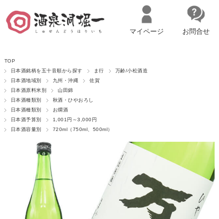
マイページ
お問合せ
__ITM_CNT__
名古屋市西区の「造り手の想いを伝える」日本酒・ワインセレクトショ
TOP
ップ
マイページへログイン
カートをみる
日本酒銘柄を五十音順から探す
ま行
万齢/小松酒造
日本酒地域別
九州・沖縄
佐賀
日本酒原料米別
山田錦
日本酒種類別
秋酒・ひやおろし
日本酒種類別
お燗酒
日本酒予算別
1,001円～3,000円
日本酒容量別
720ml（750ml、500ml）