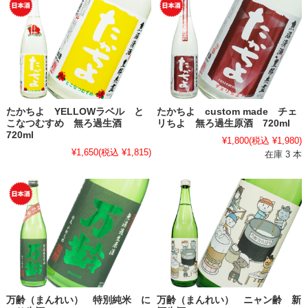
たかちよ YELLOWラベル と
たかちよ custom made チェ
こなつむすめ 無ろ過生酒
リちよ 無ろ過生原酒 720ml
720ml
¥1,800
(税込 ¥1,980)
¥1,650
(税込 ¥1,815)
在庫 3 本
万齢（まんれい） 特別純米 に
万齢（まんれい） ニャン齢 新