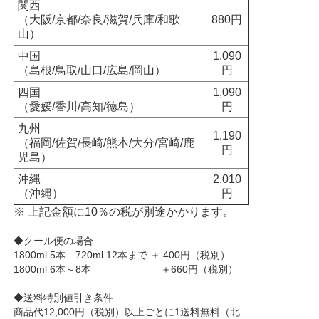
関西
（大阪/京都/奈良/滋賀/兵庫/和歌
880円
山）
中国
1,090
（島根/鳥取/山口/広島/岡山）
円
四国
1,090
（愛媛/香川/高知/徳島）
円
九州
1,190
（福岡/佐賀/長崎/熊本/大分/宮崎/鹿
円
児島）
沖縄
2,010
（沖縄）
円
※ 上記金額に10％の税が別途かかります。
◆クール便の場合
1800ml 5本 720ml 12本まで ＋ 400円（税別）
1800ml 6本～8本 ＋660円（税別）
◆送料特別値引き条件
商品代12,000円（税別）以上ごとに1送料無料（北