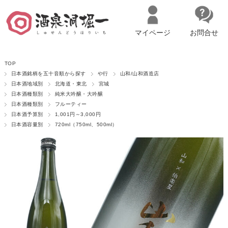
マイページ
お問合せ
__ITM_CNT__
名古屋市西区の「造り手の想いを伝える」日本酒・ワインセレクトショ
TOP
ップ
マイページへログイン
カートをみる
日本酒銘柄を五十音順から探す
や行
山和/山和酒造店
日本酒地域別
北海道・東北
宮城
日本酒種類別
純米大吟醸・大吟醸
日本酒種類別
フルーティー
日本酒予算別
1,001円～3,000円
日本酒容量別
720ml（750ml、500ml）