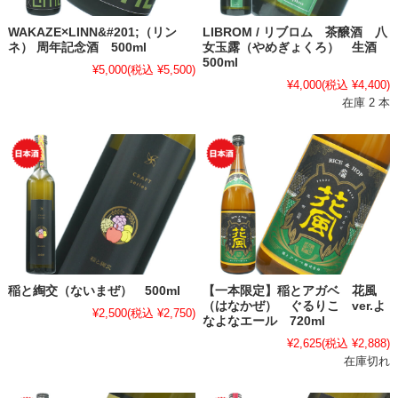
WAKAZE×LINN&#201;（リン
LIBROM / リブロム 茶醸酒 八
ネ） 周年記念酒 500ml
女玉露（やめぎょくろ） 生酒
500ml
¥5,000
(税込 ¥5,500)
¥4,000
(税込 ¥4,400)
在庫 2 本
稲と綯交（ないまぜ） 500ml
【一本限定】稲とアガベ 花風
（はなかぜ） ぐるりこ ver.よ
¥2,500
(税込 ¥2,750)
なよなエール 720ml
¥2,625
(税込 ¥2,888)
在庫切れ