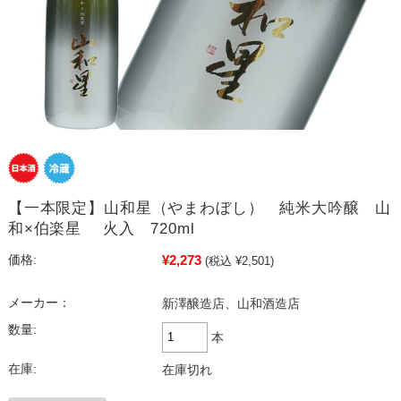
【一本限定】山和星（やまわぼし） 純米大吟醸 山
和×伯楽星 火入 720ml
¥2,273
価格:
(税込 ¥2,501)
メーカー：
新澤醸造店、山和酒造店
数量:
本
在庫:
在庫切れ