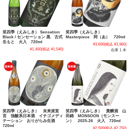
笑四季（えみしき） Sensation
笑四季（えみしき）
Black / センセーション 黒 古式
Masterpiece 阿（あ） 720ml
生もと 火入 720ml
¥3,600
(税込 ¥3,960)
¥1,400
(税込 ¥1,540)
在庫 1 本
笑四季（えみしき） 未来派宣
笑四季（えみしき） 貴醸酒 山
言 強酸系日本酒 イチゴメディ
田錦 MONSOON（モンスー
テーション おりがらみ生酒
ン） 2025-26 火入 720ml
720ml
¥2,500
(税込 ¥2,750)