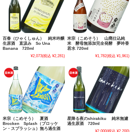
百春（ひゃくしゅん） 純米吟醸
米宗（こめそう） 山廃仕込純
生原酒 直汲み So Una
米 酵母無添加完全発酵 夢吟香
Banana 720ml
若水 720ml
¥2,073
(税込 ¥2,281)
¥1,782
(税込 ¥1,961)
米宗（こめそう） 夏酒
星降る夜のshirakiku 純米無濾
Brocken Splash（ブロッケ
過生原酒 720ml
ン・スプラッシュ）無ろ過生酒
¥2,000
(税込 ¥2,200)