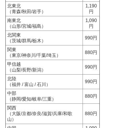
北東北
1,190
（青森/秋田/岩手）
円
南東北
1,090
（山形/宮城/福島）
円
北関東
990円
（茨城/群馬/栃木）
関東
880円
（東京/神奈川/千葉/埼玉）
甲信越
990円
（山梨/長野/新潟）
北陸
990円
（福井 / 富山 / 石川）
中部
880円
（静岡/愛知/岐阜/三重）
関西
（大阪/京都/奈良/滋賀/兵庫/和歌
880円
山）