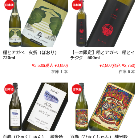
稲とアガべ 火折（ほおり）
【一本限定】稲とアガべ 稲とイ
720ml
チジク 500ml
¥3,500
(税込 ¥3,850)
¥2,500
(税込 ¥2,750)
在庫 1 本
在庫 6 本
百春（ひゃくしゅん） 純米吟
百春（ひゃくしゅん） 純米吟