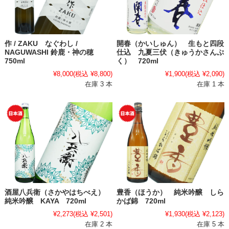
作 / ZAKU なぐわし /
開春（かいしゅん） 生もと四段
NAGUWASHI 鈴鹿・神の穂
仕込 九夏三伏（きゅうかさんぷ
750ml
く） 720ml
¥8,000
(税込 ¥8,800)
¥1,900
(税込 ¥2,090)
在庫 3 本
在庫 1 本
酒屋八兵衛（さかやはちべえ）
豊香（ほうか） 純米吟醸 しら
純米吟醸 KAYA 720ml
かば錦 720ml
¥2,273
(税込 ¥2,501)
¥1,930
(税込 ¥2,123)
在庫 2 本
在庫 5 本