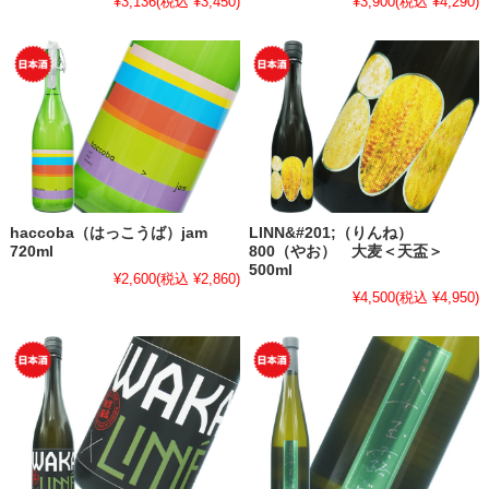
¥3,136
(税込 ¥3,450)
¥3,900
(税込 ¥4,290)
haccoba（はっこうば）jam
LINN&#201;（りんね）
720ml
800（やお） 大麦＜天盃＞
500ml
¥2,600
(税込 ¥2,860)
¥4,500
(税込 ¥4,950)