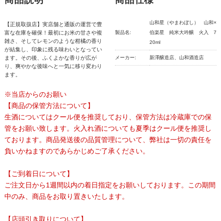
山和星（やまわぼし） 山和×
【正規取扱店】実店舗と通販の運営で豊
富な在庫を確保！最初にお米の甘さや複
製品名:
伯楽星 純米大吟醸 火入 7
雑さ、そしてレモンのような柑橘の香り
20ml
が結集し、印象に残る味わいとなってい
ます。その後、ふくよかな香りが広が
メーカー:
新澤醸造店、山和酒造店
り、爽やかな後味へと一気に移り変わり
ます。
※当店からのお願い
【商品の保管方法について】
生酒についてはクール便を推奨しており、保管方法は冷蔵庫での保
管をお願い致します。火入れ酒についても夏季はクール便を推奨し
ております。商品発送後の品質管理について、弊社は一切の責任を
負いかねますのであらかじめご了承ください。
【ご到着日について】
ご注文日から1週間以内の着日指定をお願いしております。この期間
中のみ、商品をお取り置きいたします。
【店頭引き取りについて】