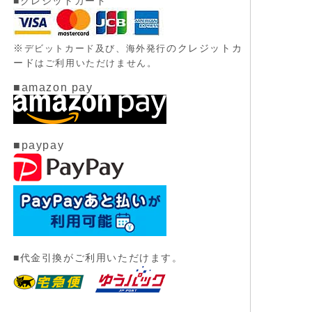
■クレジットカード
※
のクレジットカ
デビットカード及び、
海外発行
ード
はご利用いただけません。
■amazon pay
■paypay
■代金引換がご利用いただけます。