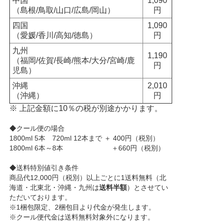
中国
1,090
（島根/鳥取/山口/広島/岡山）
円
四国
1,090
（愛媛/香川/高知/徳島）
円
九州
1,190
（福岡/佐賀/長崎/熊本/大分/宮崎/鹿
円
児島）
沖縄
2,010
（沖縄）
円
※ 上記金額に10％の税が別途かかります。
◆クール便の場合
1800ml 5本 720ml 12本まで ＋ 400円（税別）
1800ml 6本～8本 ＋660円（税別）
◆送料特別値引き条件
商品代12,000円（税別）以上ごとに1送料無料（北
海道・北東北・沖縄・九州は
送料半額
）とさせてい
ただいております。
※1梱包限定、2梱包目より代金が発生します。
※クール便代金は送料無料対象外になります。