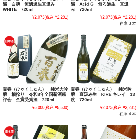
醸 白麹 無濾過生直汲み
醸 Acid G 無ろ過生 直汲
WHITE 720ml
み 720ml
¥2,073
(税込 ¥2,281)
¥2,073
(税込 ¥2,281)
在庫 3 本
百春（ひゃくしゅん） 純米大吟
百春（ひゃくしゅん） 純米吟
醸 槽搾り 令和8年全国新酒鑑
醸 直汲み生 KIREIキレイ 13
評会 金賞受賞酒 720ml
度 720ml
¥5,000
(税込 ¥5,500)
¥2,073
(税込 ¥2,281)
在庫 4 本