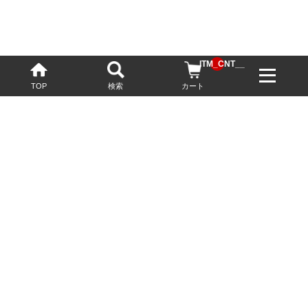
__ITM_CNT__
TOP
検索
カート
配送・送料について
お酒の鮮度を保つため、必要に応じてクール便で配送いたします。
基本送料無料
13,200円(税込)以上
※ネットでご購入されたお客様限定