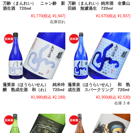
万齢（まんれい） ニャン齢 新
万齢（まんれい）純米酒 全量山
酒生酒 720ml
田錦 無濾過生 720ml
¥1,770
(税込 ¥1,947)
¥1,670
(税込 ¥1,837)
在庫切れ
蓬莱泉（ほうらいせん） 純米吟
蓬莱泉（ほうらいせん） 和 熟
醸 熟成生酒 和（わ） 720ml
成生酒 スパークリング 720ml
¥1,990
(税込 ¥2,189)
¥2,300
(税込 ¥2,530)
在庫 3 本