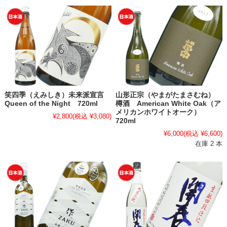
笑四季（えみしき）未来派宣言
山形正宗（やまがたまさむね）
Queen of the Night 720ml
樽酒 American White Oak（ア
メリカンホワイトオーク）
¥2,800
(税込 ¥3,080)
720ml
¥6,000
(税込 ¥6,600)
在庫 2 本