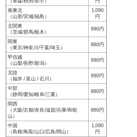
（青森/秋田/岩手）
円
南東北
1,090
（山形/宮城/福島）
円
北関東
990円
（茨城/群馬/栃木）
関東
880円
（東京/神奈川/千葉/埼玉）
甲信越
990円
（山梨/長野/新潟）
北陸
990円
（福井 / 富山 / 石川）
中部
880円
（静岡/愛知/岐阜/三重）
関西
（大阪/京都/奈良/滋賀/兵庫/和歌
880円
山）
中国
1,090
（島根/鳥取/山口/広島/岡山）
円