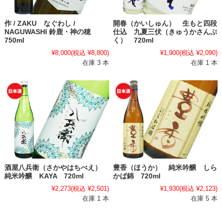
作 / ZAKU なぐわし /
開春（かいしゅん） 生もと四段
NAGUWASHI 鈴鹿・神の穂
仕込 九夏三伏（きゅうかさんぷ
750ml
く） 720ml
¥8,000
(税込 ¥8,800)
¥1,900
(税込 ¥2,090)
在庫 3 本
在庫 1 本
酒屋八兵衛（さかやはちべえ）
豊香（ほうか） 純米吟醸 しら
純米吟醸 KAYA 720ml
かば錦 720ml
¥2,273
(税込 ¥2,501)
¥1,930
(税込 ¥2,123)
在庫 1 本
在庫 5 本