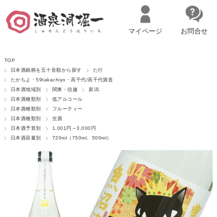
マイページ
お問合せ
__ITM_CNT__
名古屋市西区の「造り手の想いを伝える」日本酒・ワインセレクトショ
TOP
ップ
マイページへログイン
カートをみる
日本酒銘柄を五十音順から探す
た行
たかちよ・59takachiyo・高千代/高千代酒造
日本酒地域別
関東・信越
新潟
日本酒種類別
低アルコール
日本酒種類別
フルーティー
日本酒種類別
生酒
日本酒予算別
1,001円～3,000円
日本酒容量別
720ml（750ml、500ml）