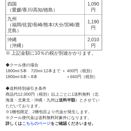
四国
1,090
（愛媛/香川/高知/徳島）
円
九州
1,190
（福岡/佐賀/長崎/熊本/大分/宮崎/鹿
円
児島）
沖縄
2,010
（沖縄）
円
※ 上記金額に10％の税が別途かかります。
◆クール便の場合
1800ml 5本 720ml 12本まで ＋ 400円（税別）
1800ml 6本～8本 ＋660円（税別）
◆送料特別値引き条件
商品代12,000円（税別）以上ごとに1送料無料（北
海道・北東北・沖縄・九州は
送料半額
）とさせてい
ただいております。
※1梱包限定、2梱包目より代金が発生します。
※クール便代金は送料無料対象外になります。
詳しくは
こちらのページ
をご確認くださいませ。