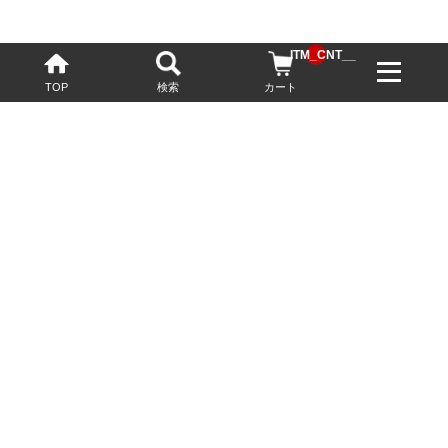
__ITM_CNT__
TOP
検索
カート
配送・送料について
お酒の鮮度を保つため、必要に応じてクール便で配送いたします。
基本送料無料
13,200円(税込)以上
※ネットでご購入されたお客様限定
最短翌営業日配送
23:59迄のご注文で