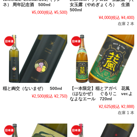
ネ） 周年記念酒 500ml
女玉露（やめぎょくろ） 生酒
500ml
¥5,000
(税込 ¥5,500)
¥4,000
(税込 ¥4,400)
在庫 2 本
稲と綯交（ないまぜ） 500ml
【一本限定】稲とアガベ 花風
（はなかぜ） ぐるりこ ver.よ
¥2,500
(税込 ¥2,750)
なよなエール 720ml
¥2,625
(税込 ¥2,888)
在庫 1 本