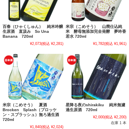
百春（ひゃくしゅん） 純米吟醸
米宗（こめそう） 山廃仕込純
生原酒 直汲み So Una
米 酵母無添加完全発酵 夢吟香
Banana 720ml
若水 720ml
¥2,073
(税込 ¥2,281)
¥1,782
(税込 ¥1,961)
米宗（こめそう） 夏酒
星降る夜のshirakiku 純米無濾
Brocken Splash（ブロッケ
過生原酒 720ml
ン・スプラッシュ）無ろ過生酒
¥2,000
(税込 ¥2,200)
720ml
在庫 1 本
¥1,840
(税込 ¥2,024)