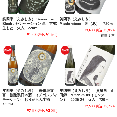
笑四季（えみしき） Sensation
笑四季（えみしき）
Black / センセーション 黒 古式
Masterpiece 阿（あ） 720ml
生もと 火入 720ml
¥3,600
(税込 ¥3,960)
¥1,400
(税込 ¥1,540)
在庫 1 本
笑四季（えみしき） 未来派宣
笑四季（えみしき） 貴醸酒 山
言 強酸系日本酒 イチゴメディ
田錦 MONSOON（モンスー
テーション おりがらみ生酒
ン） 2025-26 火入 720ml
720ml
¥2,500
(税込 ¥2,750)
¥2,800
(税込 ¥3,080)