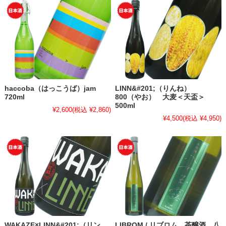
haccoba（はっこうば）jam
LINN&#201;（りんね）
720ml
800（やお） 大麦＜天盃＞
500ml
¥2,600
(税込 ¥2,860)
¥4,500
(税込 ¥4,950)
WAKAZE×LINN&#201;（リン
LIBROM / リブロム 茶醸酒 八