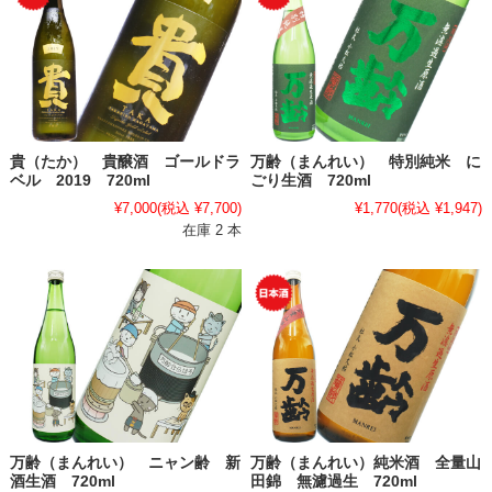
貴（たか） 貴醸酒 ゴールドラ
万齢（まんれい） 特別純米 に
ベル 2019 720ml
ごり生酒 720ml
¥7,000
(税込 ¥7,700)
¥1,770
(税込 ¥1,947)
在庫 2 本
万齢（まんれい） ニャン齢 新
万齢（まんれい）純米酒 全量山
酒生酒 720ml
田錦 無濾過生 720ml