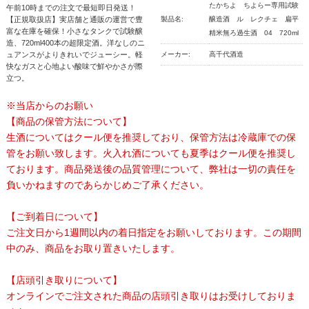
たかちよ ちよらー専用試験
午前10時までの注文で最短即日発送！
【正規取扱店】実店舗と通販の運営で豊
製品名:
醸造酒 ル レクチェ 扁平
富な在庫を確保！小さなタンクで試験醸
精米無ろ過生酒 04 720ml
造、720ml400本の超限定酒。洋なしのニ
ュアンスがよりきれいでジューシー。軽
メーカー:
高千代酒造
快なガスと心地よい酸味で鮮やかさが際
立つ。
※当店からのお願い
【商品の保管方法について】
生酒についてはクール便を推奨しており、保管方法は冷蔵庫での保
管をお願い致します。火入れ酒についても夏季はクール便を推奨し
ております。商品発送後の品質管理について、弊社は一切の責任を
負いかねますのであらかじめご了承ください。
【ご到着日について】
ご注文日から1週間以内の着日指定をお願いしております。この期間
中のみ、商品をお取り置きいたします。
【店頭引き取りについて】
オンラインでご注文された商品の店頭引き取りはお受けしておりま