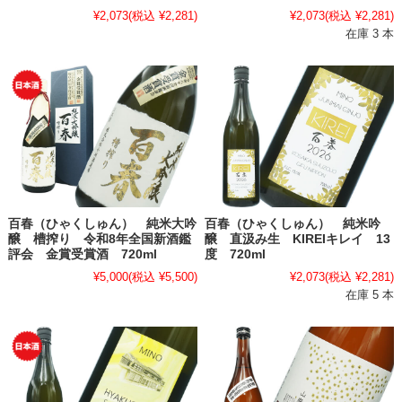
¥2,073
(税込 ¥2,281)
¥2,073
(税込 ¥2,281)
在庫 3 本
百春（ひゃくしゅん） 純米大吟
百春（ひゃくしゅん） 純米吟
醸 槽搾り 令和8年全国新酒鑑
醸 直汲み生 KIREIキレイ 13
評会 金賞受賞酒 720ml
度 720ml
¥5,000
(税込 ¥5,500)
¥2,073
(税込 ¥2,281)
在庫 5 本