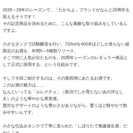
2028～29年のシーズンで、「たかちよ」ブランドがなんと20周年を
迎えるそうです！
その記念商品を決めるために、こんな素敵な取り組みをしているん
ですよ。
小さなタンクで試験醸造を行い、720mlを400本ほどしか造らない超
限定のお酒を、年間5～6種類リリース。
そこで特に人気が出たものを、20周年シーズンのレギュラー商品と
して正式に採用する、という仕組みです。
そして今回ご紹介するのは、その第四弾にあたるお酒です。
このお酒の魅力は……
なんといっても「ルレクチェ」（新潟でしか育たないあの洋なし
🍐）のような華やかな果実感。
贅沢なデザートのような豊かさがありながら、驚くほど軽やかで飲
みやすいんです。
小さな仕込みタンクで丁寧に造られた「しぼりたて無濾過生酒」だ
からこそ、