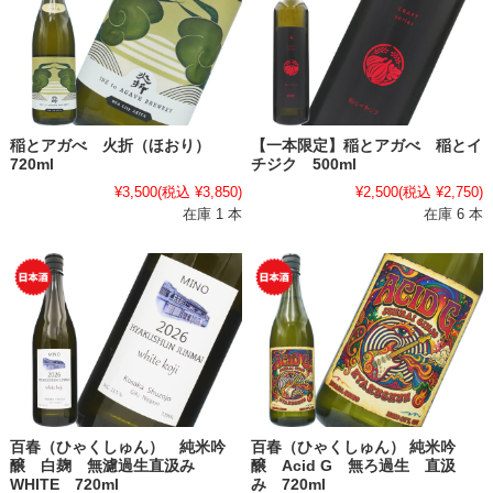
稲とアガべ 火折（ほおり）
【一本限定】稲とアガべ 稲とイ
720ml
チジク 500ml
¥3,500
(税込 ¥3,850)
¥2,500
(税込 ¥2,750)
在庫 1 本
在庫 6 本
百春（ひゃくしゅん） 純米吟
百春（ひゃくしゅん） 純米吟
醸 白麹 無濾過生直汲み
醸 Acid G 無ろ過生 直汲
WHITE 720ml
み 720ml