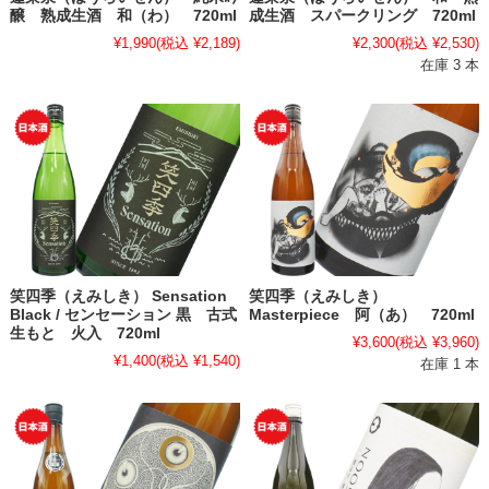
醸 熟成生酒 和（わ） 720ml
成生酒 スパークリング 720ml
¥1,990
(税込 ¥2,189)
¥2,300
(税込 ¥2,530)
在庫 3 本
笑四季（えみしき） Sensation
笑四季（えみしき）
Black / センセーション 黒 古式
Masterpiece 阿（あ） 720ml
生もと 火入 720ml
¥3,600
(税込 ¥3,960)
¥1,400
(税込 ¥1,540)
在庫 1 本