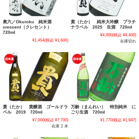
奥六／Okuroku 純米酒
貴（たか） 純米大吟醸 プラチ
crescent（クレセント）
ナラベル 2025 生酒 720ml
720ml
¥4,000
(税込 ¥4,400)
¥1,454
(税込 ¥1,600)
在庫切れ
貴（たか） 貴醸酒 ゴールドラ
万齢（まんれい） 特別純米 に
ベル 2019 720ml
ごり生酒 720ml
¥7,000
(税込 ¥7,700)
¥1,770
(税込 ¥1,947)
在庫 2 本