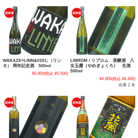
WAKAZE×LINN&#201;（リン
LIBROM / リブロム 茶醸酒 八
ネ） 周年記念酒 500ml
女玉露（やめぎょくろ） 生酒
500ml
¥5,000
(税込 ¥5,500)
¥4,000
(税込 ¥4,400)
在庫 2 本