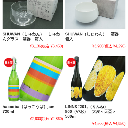
SHUWAN（しゅわん） しゅわ
SHUWAN（しゅわん） 酒器
んグラス 酒器 箱入
箱入
¥3,136
(税込 ¥3,450)
¥3,900
(税込 ¥4,290)
haccoba（はっこうば）jam
LINN&#201;（りんね）
720ml
800（やお） 大麦＜天盃＞
500ml
¥2,600
(税込 ¥2,860)
¥4,500
(税込 ¥4,950)