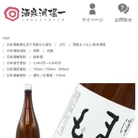
マイページ
お問合せ
__ITM_CNT__
名古屋市西区の「造り手の想いを伝える」日本酒・ワインセレクトショ
TOP
ップ
マイページへログイン
カートをみる
日本酒銘柄を五十音順から探す
さ行
澤屋まつもと/松本酒造
日本酒地域別
関西
京都
日本酒種類別
純米酒
日本酒予算別
1,001円～3,000円
日本酒容量別
720ml（750ml、500ml）
日本酒種類別
通年／定番酒：720ml