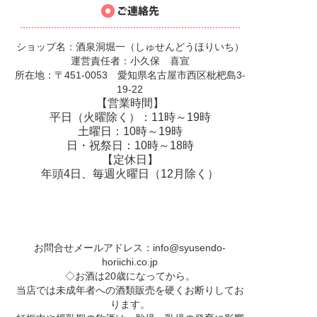
ショップ名：酒泉洞堀一（しゅせんどうほりいち）
運営責任者：小久保 喜宣
所在地：〒451-0053 愛知県名古屋市西区枇杷島3-
19-22
【営業時間】
平日（火曜除く）：11時～19時
土曜日：10時～19時
日・祝祭日：10時～18時
【定休日】
年頭4日、毎週火曜日（12月除く）
お問合せメールアドレス：
info@syusendo-
horiichi.co.jp
◇お酒は20歳になってから。
当店では未成年者への酒類販売を硬くお断りしてお
ります。