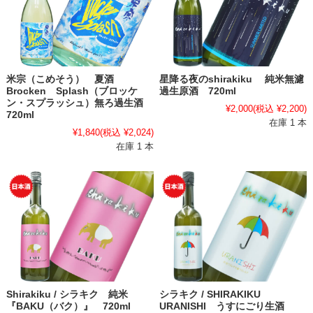
米宗（こめそう） 夏酒
星降る夜のshirakiku 純米無濾
Brocken Splash（ブロッケ
過生原酒 720ml
ン・スプラッシュ）無ろ過生酒
¥2,000
(税込 ¥2,200)
720ml
在庫 1 本
¥1,840
(税込 ¥2,024)
在庫 1 本
Shirakiku / シラキク 純米
シラキク / SHIRAKIKU
『BAKU（バク）』 720ml
URANISHI うすにごり生酒