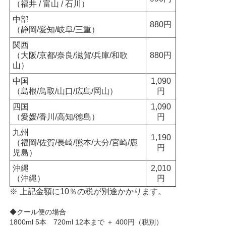
（福井 / 富山 / 石川）
中部
880円
（静岡/愛知/岐阜/三重）
関西
（大阪/京都/奈良/滋賀/兵庫/和歌
880円
山）
中国
1,090
（島根/鳥取/山口/広島/岡山）
円
四国
1,090
（愛媛/香川/高知/徳島）
円
九州
1,190
（福岡/佐賀/長崎/熊本/大分/宮崎/鹿
円
児島）
沖縄
2,010
（沖縄）
円
※ 上記金額に10％の税が別途かかります。
◆クール便の場合
1800ml 5本 720ml 12本まで ＋ 400円（税別）