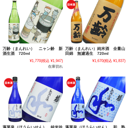
万齢（まんれい） ニャン齢 新
万齢（まんれい）純米酒 全量山
酒生酒 720ml
田錦 無濾過生 720ml
¥1,770
(税込 ¥1,947)
¥1,670
(税込 ¥1,837)
在庫切れ
蓬莱泉（ほうらいせん） 純米吟
蓬莱泉（ほうらいせん） 和 熟