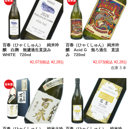
百春（ひゃくしゅん） 純米吟
百春（ひゃくしゅん） 純米吟
醸 白麹 無濾過生直汲み
醸 Acid G 無ろ過生 直汲
WHITE 720ml
み 720ml
¥2,073
(税込 ¥2,281)
¥2,073
(税込 ¥2,281)
在庫 3 本
百春（ひゃくしゅん） 純米大吟
百春（ひゃくしゅん） 純米吟