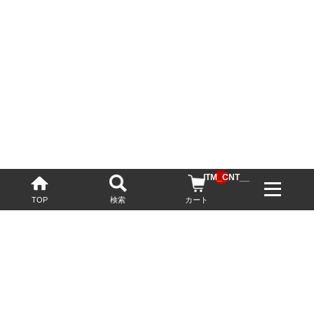
__ITM_CNT__
TOP
検索
カート
配送・送料について
お酒の鮮度を保つため、必要に応じてクール便で配送いたします。