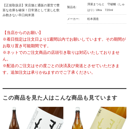
澤屋まつもと 守破離（しゅ
【正規取扱店】実店舗と通販の運営で豊
製品名:
富な在庫を確保！日常酒として楽しむ飲
はり）Ultra 720ml
み飽きない辛口純米酒
メーカー:
松本酒造
【当店からのお願い】
※着日指定は注文日より1週間以内でお願いしています。その期間が
お取り置き可能期間です。
※ネットでのご注文商品の店頭引き取りは対応いたしておりませ
ん。
※配送のご注文はその度ごとの決済及び発送とさせていただきま
す。追加注文は承りかねますのでご了承ください。
この商品を見た人はこんな商品も見ています