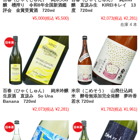
醸 槽搾り 令和8年全国新酒鑑
醸 直汲み生 KIREIキレイ 13
評会 金賞受賞酒 720ml
度 720ml
¥5,000
(税込 ¥5,500)
¥2,073
(税込 ¥2,281)
在庫 4 本
百春（ひゃくしゅん） 純米吟醸
米宗（こめそう） 山廃仕込純
生原酒 直汲み So Una
米 酵母無添加完全発酵 夢吟香
Banana 720ml
若水 720ml
¥2,073
(税込 ¥2,281)
¥1,782
(税込 ¥1,961)