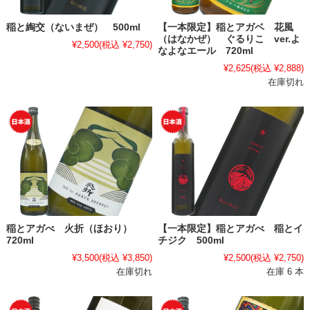
稲と綯交（ないまぜ） 500ml
【一本限定】稲とアガベ 花風
（はなかぜ） ぐるりこ ver.よ
¥2,500
(税込 ¥2,750)
なよなエール 720ml
¥2,625
(税込 ¥2,888)
在庫切れ
稲とアガべ 火折（ほおり）
【一本限定】稲とアガべ 稲とイ
720ml
チジク 500ml
¥3,500
(税込 ¥3,850)
¥2,500
(税込 ¥2,750)
在庫切れ
在庫 6 本