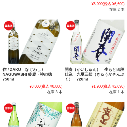
¥6,000
(税込 ¥6,600)
在庫 2 本
作 / ZAKU なぐわし /
開春（かいしゅん） 生もと四段
NAGUWASHI 鈴鹿・神の穂
仕込 九夏三伏（きゅうかさんぷ
750ml
く） 720ml
¥8,000
(税込 ¥8,800)
¥1,900
(税込 ¥2,090)
在庫 3 本
在庫 1 本