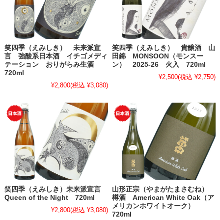
笑四季（えみしき） 未来派宣
笑四季（えみしき） 貴醸酒 山
言 強酸系日本酒 イチゴメディ
田錦 MONSOON（モンスー
テーション おりがらみ生酒
ン） 2025-26 火入 720ml
720ml
¥2,500
(税込 ¥2,750)
¥2,800
(税込 ¥3,080)
笑四季（えみしき）未来派宣言
山形正宗（やまがたまさむね）
Queen of the Night 720ml
樽酒 American White Oak（ア
メリカンホワイトオーク）
¥2,800
(税込 ¥3,080)
720ml