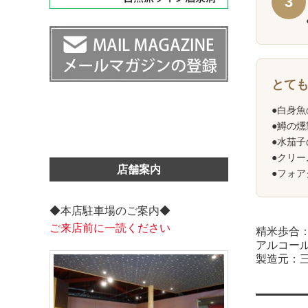
3
とて
●白身
●鱒の
●水茄
●クリ
店舗案内
●フォ
◆本店駐車場のご案内◆
ご来店前に一読ください
精米歩合：
アルコール
製造元：