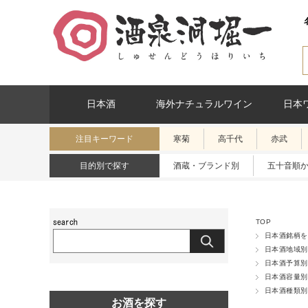
日本酒
海外ナチュラルワイン
日本
注目キーワード
寒菊
高千代
赤武
目的別で探す
酒蔵・ブランド別
五十音順
TOP
日本酒銘柄を
日本酒地域別
日本酒予算別
日本酒容量別
日本酒種類別
お酒を探す