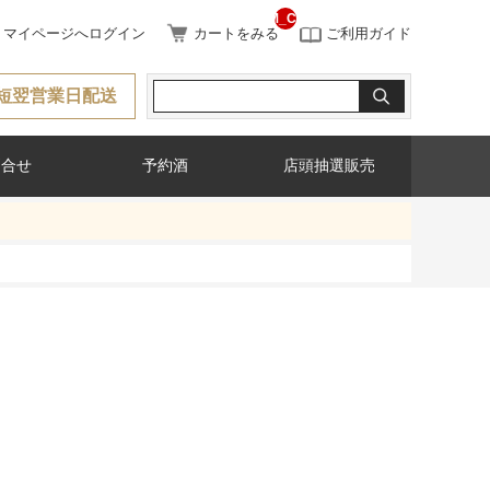
__ITM_CNT__
マイページへログイン
カートをみる
ご利用ガイド
短翌営業日配送
問合せ
予約酒
店頭抽選販売