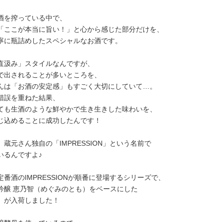
酒を搾っている中で、
「ここが本当に旨い！」と心から感じた部分だけを、
寧に瓶詰めしたスペシャルなお酒です。
直汲み」スタイルなんですが、
で出されることが多いところを、
んは「お酒の安定感」もすごく大切にしていて…。
錯誤を重ねた結果、
ても生酒のような鮮やかで生き生きした味わいを、
じ込めることに成功したんです！
蔵元さん独自の「IMPRESSION」という名前で
いるんですよ♪
番酒のIMPRESSIONが順番に登場するシリーズで、
吟醸 恵乃智（めぐみのとも）をベースにした
」が入荷しました！