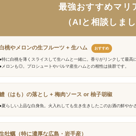
最強おすすめマリ
（AIと相談しま
白桃やメロンの生フルーツ + 生ハム
おすすめ
●特に白桃を薄くスライスして生ハムと一緒に。香りがリンクして最高
●メロンも◎。プロシュートやパルマ産生ハムとの相性は抜群です。
鱧（はも）の落とし + 梅肉ソース or 柚子胡椒
●夏らしい上品な白身魚。火入れしても生き生きしたこのお酒の鮮やか
生牡蠣（特に濃厚な広島・岩手産）