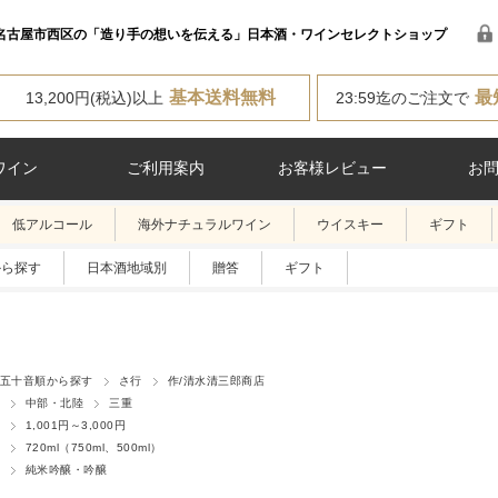
名古屋市西区の「造り手の想いを伝える」日本酒・ワインセレクトショップ
基本送料無料
最
13,200円(税込)以上
23:59迄のご注文で
ワイン
ご利用案内
お客様レビュー
お
低アルコール
海外ナチュラルワイン
ウイスキー
ギフト
から探す
日本酒地域別
贈答
ギフト
五十音順から探す
さ行
作/清水清三郎商店
中部・北陸
三重
1,001円～3,000円
720ml（750ml、500ml）
純米吟醸・吟醸