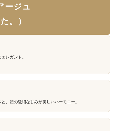
アージュ
した。）
にエレガント。
さと、鱧の繊細な甘みが美しいハーモニー。