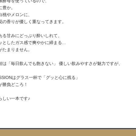
醸酵母を使っているので、
に豊か。
白桃やメロンに、
花の香りが優しく重なってきます。
ある甘みにどっぷり酔いしれて、
ッとしたガス感で爽やかに締まる…
がたまりません。
智は「毎日飲んでも飽きない」 優しい飲みやすさが魅力ですが、
ESSIONはグラス一杯で「グッと心に残る」
が勝負どころ！
らしい一本です♪