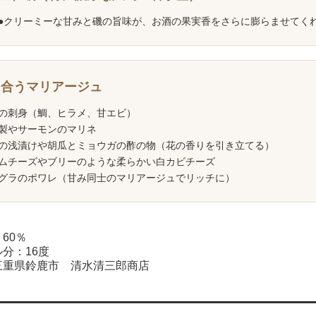
●クリーミーな甘みと磯の旨味が、お酒の果実香をさらに膨らませてく
も合うマリアージュ
魚の刺身（鯛、ヒラメ、甘エビ）
燻製やサーモンのマリネ
子の浅漬けや胡瓜とミョウガの酢の物（花の香りを引き立てる）
ームチーズやブリーのような柔らかい白カビチーズ
アグラのポワレ（甘み同士のマリアージュでリッチに）
60％
分：16度
三重県鈴鹿市 清水清三郎商店