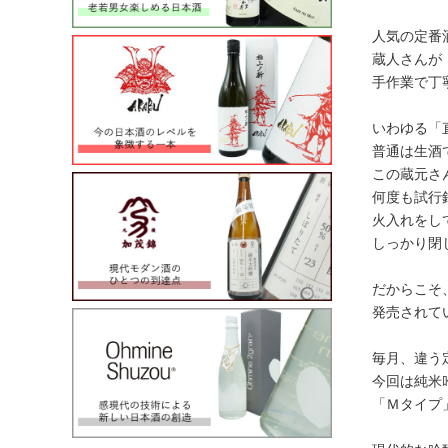
人気の定番
蔵人さんが
手作業で丁
いわゆる「
普通は生酒
この蔵元さ
何度も試行
火入れをし
しっかり閉
だからこそ、
発売されて
毎月、違う定
今回は純米
「Ｍタイプ