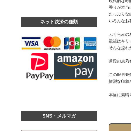
現代的な吟
香りが本当
たっぷりな
いろんなお
ネット決済の種類
ふくらみの
最後はキリ
そんな流れ
普段の恵乃
このIMPR
鮮烈な印象
本当に素晴
SNS・メルマガ