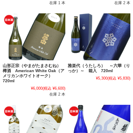
在庫 1 本
在庫 2 本
山形正宗（やまがたまさむね）
雅楽代（うたしろ） ～六華（り
樽酒 American White Oak（ア
っか）～ 箱入 720ml
メリカンホワイトオーク）
¥5,300
(税込 ¥5,830)
720ml
¥6,000
(税込 ¥6,600)
在庫 2 本