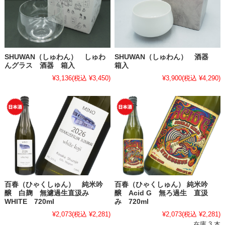
SHUWAN（しゅわん） しゅわ
SHUWAN（しゅわん） 酒器
んグラス 酒器 箱入
箱入
¥3,136
(税込 ¥3,450)
¥3,900
(税込 ¥4,290)
百春（ひゃくしゅん） 純米吟
百春（ひゃくしゅん） 純米吟
醸 白麹 無濾過生直汲み
醸 Acid G 無ろ過生 直汲
WHITE 720ml
み 720ml
¥2,073
(税込 ¥2,281)
¥2,073
(税込 ¥2,281)
在庫 3 本