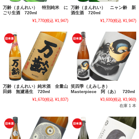
万齢（まんれい） 特別純米 に
万齢（まんれい） ニャン齢 新
ごり生酒 720ml
酒生酒 720ml
¥1,770
(税込 ¥1,947)
¥1,770
(税込 ¥1,947)
万齢（まんれい）純米酒 全量山
笑四季（えみしき）
田錦 無濾過生 720ml
Masterpiece 阿（あ） 720ml
¥1,670
(税込 ¥1,837)
¥3,600
(税込 ¥3,960)
在庫 1 本