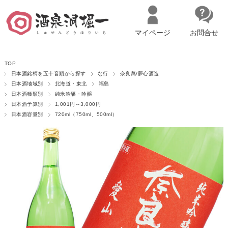
マイページ
お問合せ
__ITM_CNT__
名古屋市西区の「造り手の想いを伝える」日本酒・ワインセレクトショ
TOP
ップ
マイページへログイン
カートをみる
日本酒銘柄を五十音順から探す
な行
奈良萬/夢心酒造
日本酒地域別
北海道・東北
福島
日本酒種類別
純米吟醸・吟醸
日本酒予算別
1,001円～3,000円
日本酒容量別
720ml（750ml、500ml）