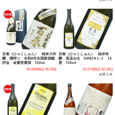
百春（ひゃくしゅん） 純米大吟
百春（ひゃくしゅん） 純米吟
醸 槽搾り 令和8年全国新酒鑑
醸 直汲み生 KIREIキレイ 13
評会 金賞受賞酒 720ml
度 720ml
¥5,000
(税込 ¥5,500)
¥2,073
(税込 ¥2,281)
在庫 5 本