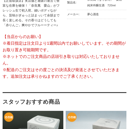
【正規取扱店】実店舗と通販の運営で豊
製品名:
富な在庫を確保！「奈良萬 愛山」がフ
純米吟醸生酒 720ml
レッシュ生で初入荷。細いボディなが
メーカー:
夢心酒造
ら、旨味がぎゅっと詰まっいて余韻まで
長く楽しめる。その香りはどうしても
「赤りんご」爽やかでフルーーティー♪
【当店からのお願い】
※着日指定は注文日より1週間以内でお願いしています。その期間が
お取り置き可能期間です。
※ネットでのご注文商品の店頭引き取りは対応いたしておりませ
ん。
※配送のご注文はその度ごとの決済及び発送とさせていただきま
す。追加注文は承りかねますのでご了承ください。
スタッフおすすめ商品