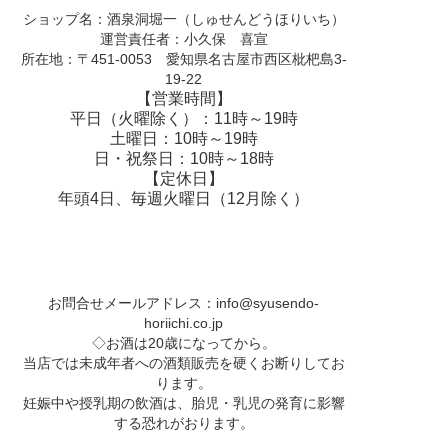
ショップ名：酒泉洞堀一（しゅせんどうほりいち）
運営責任者：小久保 喜宣
所在地：〒451-0053 愛知県名古屋市西区枇杷島3-
19-22
【営業時間】
平日（火曜除く）：11時～19時
土曜日：10時～19時
日・祝祭日：10時～18時
【定休日】
年頭4日、毎週火曜日（12月除く）
お問合せメールアドレス：
info@syusendo-
horiichi.co.jp
◇お酒は20歳になってから。
当店では未成年者への酒類販売を硬くお断りしてお
ります。
妊娠中や授乳期の飲酒は、胎児・乳児の発育に影響
する恐れがおります。