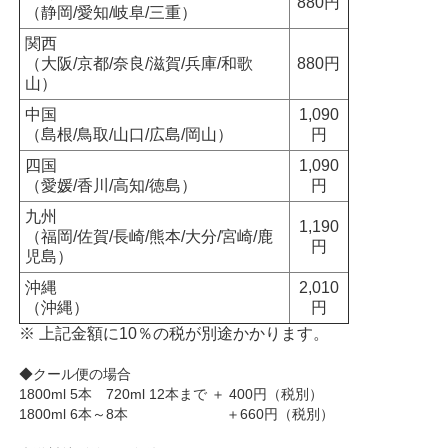
880円
（静岡/愛知/岐阜/三重）
関西
（大阪/京都/奈良/滋賀/兵庫/和歌
880円
山）
中国
1,090
（島根/鳥取/山口/広島/岡山）
円
四国
1,090
（愛媛/香川/高知/徳島）
円
九州
1,190
（福岡/佐賀/長崎/熊本/大分/宮崎/鹿
円
児島）
沖縄
2,010
（沖縄）
円
※ 上記金額に10％の税が別途かかります。
◆クール便の場合
1800ml 5本 720ml 12本まで ＋ 400円（税別）
1800ml 6本～8本 ＋660円（税別）