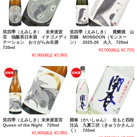
笑四季（えみしき） 未来派宣
笑四季（えみしき） 貴醸酒 山
言 強酸系日本酒 イチゴメディ
田錦 MONSOON（モンスー
テーション おりがらみ生酒
ン） 2025-26 火入 720ml
720ml
¥2,500
(税込 ¥2,750)
¥2,800
(税込 ¥3,080)
笑四季（えみしき）未来派宣言
開春（かいしゅん） 生もと四段
Queen of the Night 720ml
仕込 九夏三伏（きゅうかさんぷ
く） 720ml
¥2,800
(税込 ¥3,080)