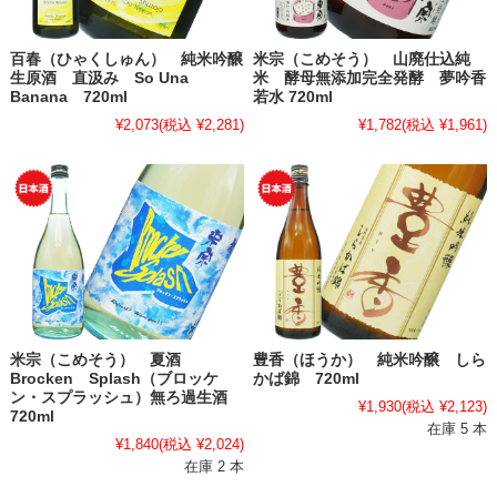
百春（ひゃくしゅん） 純米吟醸
米宗（こめそう） 山廃仕込純
生原酒 直汲み So Una
米 酵母無添加完全発酵 夢吟香
Banana 720ml
若水 720ml
¥2,073
(税込 ¥2,281)
¥1,782
(税込 ¥1,961)
米宗（こめそう） 夏酒
豊香（ほうか） 純米吟醸 しら
Brocken Splash（ブロッケ
かば錦 720ml
ン・スプラッシュ）無ろ過生酒
¥1,930
(税込 ¥2,123)
720ml
在庫 5 本
¥1,840
(税込 ¥2,024)
在庫 2 本