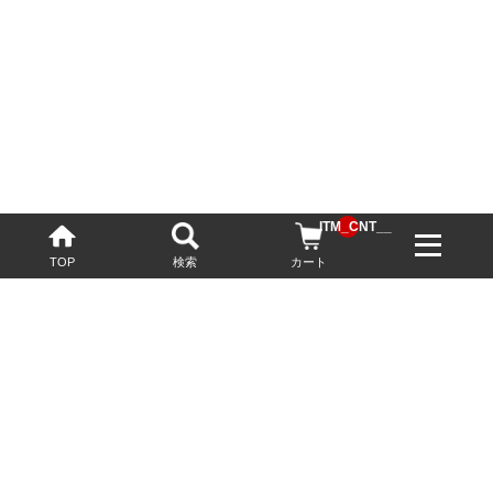
__ITM_CNT__
TOP
検索
カート
配送・送料について
お酒の鮮度を保つため、必要に応じてクール便で配送いたします。
基本送料無料
13,200円(税込)以上
※ネットでご購入されたお客様限定