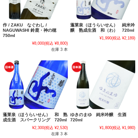
作 / ZAKU なぐわし /
蓬莱泉（ほうらいせん） 純米吟
NAGUWASHI 鈴鹿・神の穂
醸 熟成生酒 和（わ） 720ml
750ml
¥1,990
(税込 ¥2,189)
¥8,000
(税込 ¥8,800)
在庫 3 本
蓬莱泉（ほうらいせん） 和 熟
ゆきのまゆ 純米吟醸 生酒
成生酒 スパークリング 720ml
720ml
¥2,300
(税込 ¥2,530)
¥1,800
(税込 ¥1,980)
在庫 3 本