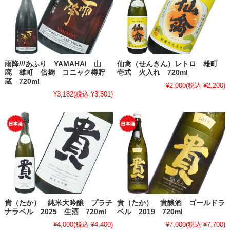
雨降///あふり YAMAHAI 山
仙禽（せんきん）レトロ 雄町
廃 雄町 倍麹 コニャク樽貯
壱式 火入れ 720ml
蔵 720ml
¥2,000
(税込 ¥2,200)
¥3,182
(税込 ¥3,501)
貴（たか） 純米大吟醸 プラチ
貴（たか） 貴醸酒 ゴールドラ
ナラベル 2025 生酒 720ml
ベル 2019 720ml
¥4,000
(税込 ¥4,400)
¥7,000
(税込 ¥7,700)