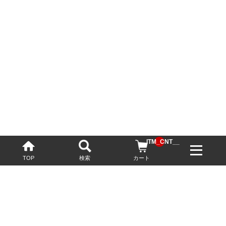
__ITM_CNT__
TOP
検索
カート
配送・送料について
お酒の鮮度を保つため、必要に応じてクール便で配送いたします。