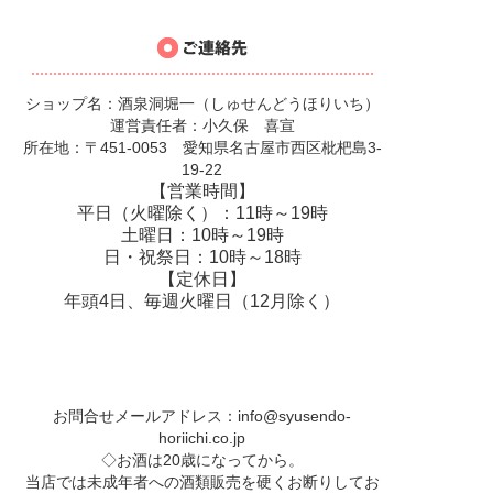
ショップ名：酒泉洞堀一（しゅせんどうほりいち）
運営責任者：小久保 喜宣
所在地：〒451-0053 愛知県名古屋市西区枇杷島3-
19-22
【営業時間】
平日（火曜除く）：11時～19時
土曜日：10時～19時
日・祝祭日：10時～18時
【定休日】
年頭4日、毎週火曜日（12月除く）
お問合せメールアドレス：
info@syusendo-
horiichi.co.jp
◇お酒は20歳になってから。
当店では未成年者への酒類販売を硬くお断りしてお