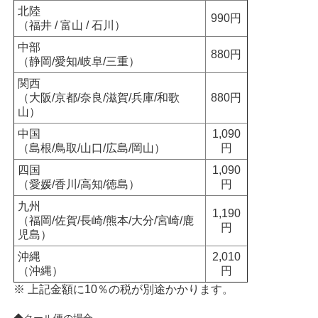
北陸
990円
（福井 / 富山 / 石川）
中部
880円
（静岡/愛知/岐阜/三重）
関西
（大阪/京都/奈良/滋賀/兵庫/和歌
880円
山）
中国
1,090
（島根/鳥取/山口/広島/岡山）
円
四国
1,090
（愛媛/香川/高知/徳島）
円
九州
1,190
（福岡/佐賀/長崎/熊本/大分/宮崎/鹿
円
児島）
沖縄
2,010
（沖縄）
円
※ 上記金額に10％の税が別途かかります。
◆クール便の場合