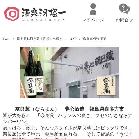
マイページ
お問合せ
__ITM_CNT__
名古屋市西区の「造り手の想いを伝える」日本酒・ワインセレクトショ
TOP
日本酒銘柄を五十音順から探す
な行
奈良萬/夢心酒造
ップ
マイページへログイン
カートをみる
奈良萬（ならまん） 夢心酒造 福島県喜多方市
皆が大好き♪ ｢奈良萬｣ バランスの良さ、クセのなさならナ
ンバーワン。
肩肘はらず飲む、そんなスタイルが奈良萬にはピッタリです。
奈良萬は全て地元「会津産五百万石」、そして福島の「うつく