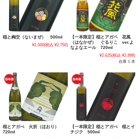
稲と綯交（ないまぜ） 500ml
【一本限定】稲とアガベ 花風
（はなかぜ） ぐるりこ ver.よ
¥2,500
(税込 ¥2,750)
なよなエール 720ml
¥2,625
(税込 ¥2,888)
在庫 1 本
稲とアガべ 火折（ほおり）
【一本限定】稲とアガべ 稲とイ
720ml
チジク 500ml