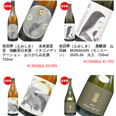
笑四季（えみしき） 未来派宣
笑四季（えみしき） 貴醸酒 山
言 強酸系日本酒 イチゴメディ
田錦 MONSOON（モンスー
テーション おりがらみ生酒
ン） 2025-26 火入 720ml
720ml
¥2,500
(税込 ¥2,750)
¥2,800
(税込 ¥3,080)