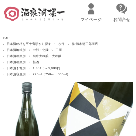
マイページ
お問合せ
__ITM_CNT__
名古屋市西区の「造り手の想いを伝える」日本酒・ワインセレクトショ
TOP
ップ
マイページへログイン
カートをみる
日本酒銘柄を五十音順から探す
さ行
作/清水清三郎商店
日本酒地域別
中部・北陸
三重
日本酒種類別
純米大吟醸・大吟醸
日本酒種類別
新酒
日本酒予算別
1,001円～3,000円
日本酒容量別
720ml（750ml、500ml）