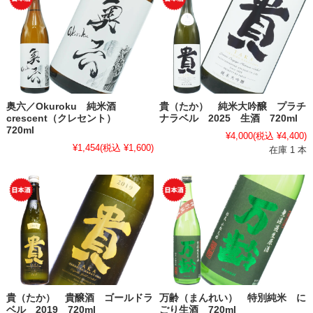
奥六／Okuroku 純米酒
貴（たか） 純米大吟醸 プラチ
crescent（クレセント）
ナラベル 2025 生酒 720ml
720ml
¥4,000
(税込 ¥4,400)
¥1,454
(税込 ¥1,600)
在庫 1 本
貴（たか） 貴醸酒 ゴールドラ
万齢（まんれい） 特別純米 に
ベル 2019 720ml
ごり生酒 720ml