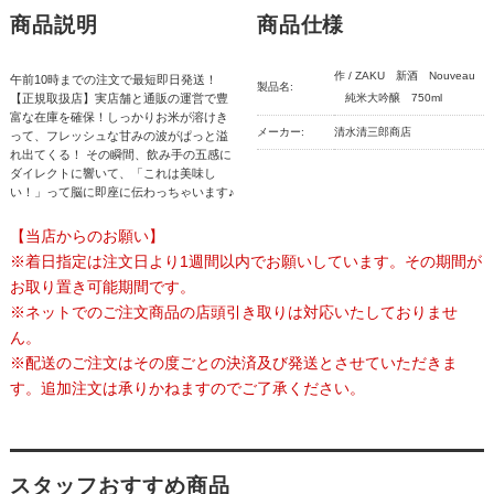
商品説明
商品仕様
作 / ZAKU 新酒 Nouveau
午前10時までの注文で最短即日発送！
製品名:
【正規取扱店】実店舗と通販の運営で豊
純米大吟醸 750ml
富な在庫を確保！しっかりお米が溶けき
メーカー:
清水清三郎商店
って、フレッシュな甘みの波がぱっと溢
れ出てくる！ その瞬間、飲み手の五感に
ダイレクトに響いて、「これは美味し
い！」って脳に即座に伝わっちゃいます♪
【当店からのお願い】
※着日指定は注文日より1週間以内でお願いしています。その期間が
お取り置き可能期間です。
※ネットでのご注文商品の店頭引き取りは対応いたしておりませ
ん。
※配送のご注文はその度ごとの決済及び発送とさせていただきま
す。追加注文は承りかねますのでご了承ください。
スタッフおすすめ商品