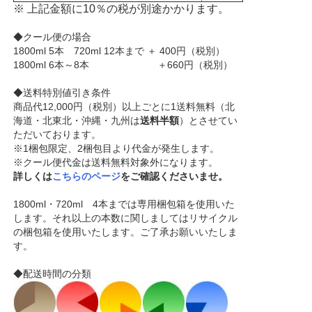
※ 上記金額に10％の税が別途かかります。
◆クール便の場合
1800ml 5本 720ml 12本まで ＋ 400円（税別）
1800ml 6本～8本 ＋660円（税別）
◆送料特別値引き条件
商品代12,000円（税別）以上ごとに1送料無料（北
海道・北東北・沖縄・九州は
送料半額
）とさせてい
ただいております。
※1梱包限定、2梱包目より代金が発生します。
※クール便代金は送料無料対象外になります。
詳しくは
こちらのページ
をご確認くださいませ。
1800ml・720ml 4本までは専用梱包箱を使用いた
します。それ以上の本数に関しましてはリサイクル
の梱包箱を使用いたします。ご了承お願いいたしま
す。
◆配送時間の分類