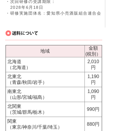
・次回研修の受講期限：
2028年6月18日
・研修実施団体名：愛知県小売酒販組合連合会
金額
地域
(税別）
北海道
2,010
（北海道）
円
北東北
1,190
（青森/秋田/岩手）
円
南東北
1,090
（山形/宮城/福島）
円
北関東
990円
（茨城/群馬/栃木）
関東
880円
（東京/神奈川/千葉/埼玉）