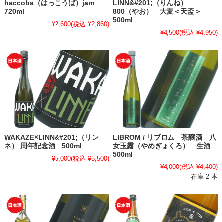
haccoba（はっこうば）jam
LINN&#201;（りんね）
720ml
800（やお） 大麦＜天盃＞
500ml
¥2,600
(税込 ¥2,860)
¥4,500
(税込 ¥4,950)
WAKAZE×LINN&#201;（リン
LIBROM / リブロム 茶醸酒 八
ネ） 周年記念酒 500ml
女玉露（やめぎょくろ） 生酒
500ml
¥5,000
(税込 ¥5,500)
¥4,000
(税込 ¥4,400)
在庫 2 本