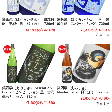
蓬莱泉（ほうらいせん） 純米吟
蓬莱泉（ほうらいせん） 和 熟
醸 熟成生酒 和（わ） 720ml
成生酒 スパークリング 720ml
¥1,990
(税込 ¥2,189)
¥2,300
(税込 ¥2,530)
在庫 3 本
笑四季（えみしき） Sensation
笑四季（えみしき）
Black / センセーション 黒 古式
Masterpiece 阿（あ） 720ml
生もと 火入 720ml
¥3,600
(税込 ¥3,960)
¥1,400
(税込 ¥1,540)
在庫 1 本