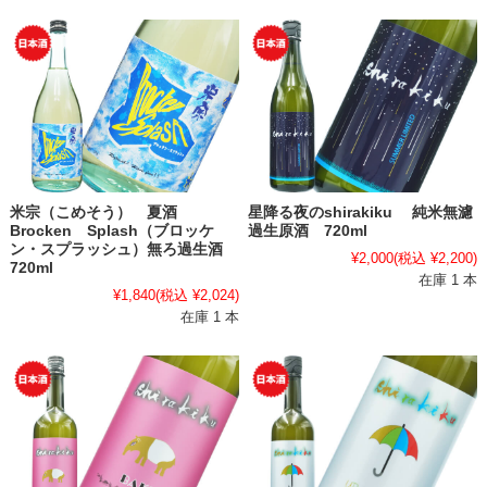
米宗（こめそう） 夏酒
星降る夜のshirakiku 純米無濾
Brocken Splash（ブロッケ
過生原酒 720ml
ン・スプラッシュ）無ろ過生酒
¥2,000
(税込 ¥2,200)
720ml
在庫 1 本
¥1,840
(税込 ¥2,024)
在庫 1 本