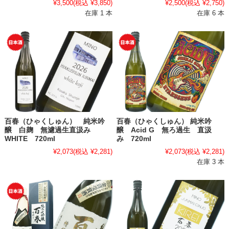
¥3,500
(税込 ¥3,850)
¥2,500
(税込 ¥2,750)
在庫 1 本
在庫 6 本
百春（ひゃくしゅん） 純米吟
百春（ひゃくしゅん） 純米吟
醸 白麹 無濾過生直汲み
醸 Acid G 無ろ過生 直汲
WHITE 720ml
み 720ml
¥2,073
(税込 ¥2,281)
¥2,073
(税込 ¥2,281)
在庫 3 本