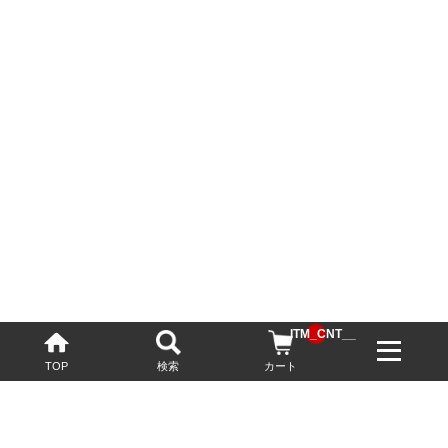
__ITM_CNT__
TOP
検索
カート
配送・送料について
お酒の鮮度を保つため、必要に応じてクール便で配送いたします。