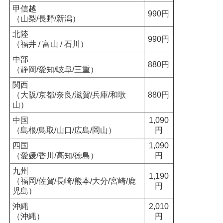
甲信越
990円
（山梨/長野/新潟）
北陸
990円
（福井 / 富山 / 石川）
中部
880円
（静岡/愛知/岐阜/三重）
関西
（大阪/京都/奈良/滋賀/兵庫/和歌
880円
山）
中国
1,090
（島根/鳥取/山口/広島/岡山）
円
四国
1,090
（愛媛/香川/高知/徳島）
円
九州
1,190
（福岡/佐賀/長崎/熊本/大分/宮崎/鹿
円
児島）
沖縄
2,010
（沖縄）
円