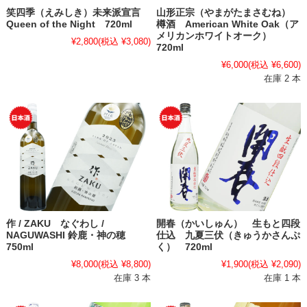
笑四季（えみしき）未来派宣言
山形正宗（やまがたまさむね）
Queen of the Night 720ml
樽酒 American White Oak（ア
メリカンホワイトオーク）
¥2,800
(税込 ¥3,080)
720ml
¥6,000
(税込 ¥6,600)
在庫 2 本
作 / ZAKU なぐわし /
開春（かいしゅん） 生もと四段
NAGUWASHI 鈴鹿・神の穂
仕込 九夏三伏（きゅうかさんぷ
750ml
く） 720ml
¥8,000
(税込 ¥8,800)
¥1,900
(税込 ¥2,090)
在庫 3 本
在庫 1 本