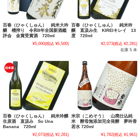
百春（ひゃくしゅん） 純米大吟
百春（ひゃくしゅん） 純米吟
醸 槽搾り 令和8年全国新酒鑑
醸 直汲み生 KIREIキレイ 13
評会 金賞受賞酒 720ml
度 720ml
¥5,000
(税込 ¥5,500)
¥2,073
(税込 ¥2,281)
在庫 5 本
百春（ひゃくしゅん） 純米吟醸
米宗（こめそう） 山廃仕込純
生原酒 直汲み So Una
米 酵母無添加完全発酵 夢吟香
Banana 720ml
若水 720ml
¥2,073
(税込 ¥2,281)
¥1,782
(税込 ¥1,961)