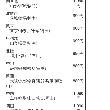
南東北
1,090
（山形/宮城/福島）
円
北関東
990円
（茨城/群馬/栃木）
関東
880円
（東京/神奈川/千葉/埼玉）
甲信越
990円
（山梨/長野/新潟）
北陸
990円
（福井 / 富山 / 石川）
中部
880円
（静岡/愛知/岐阜/三重）
関西
（大阪/京都/奈良/滋賀/兵庫/和歌
880円
山）
中国
1,090
（島根/鳥取/山口/広島/岡山）
円
四国
1,090