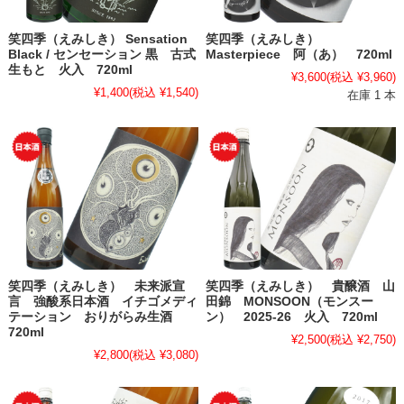
笑四季（えみしき） Sensation
笑四季（えみしき）
Black / センセーション 黒 古式
Masterpiece 阿（あ） 720ml
生もと 火入 720ml
¥3,600
(税込 ¥3,960)
¥1,400
(税込 ¥1,540)
在庫 1 本
笑四季（えみしき） 未来派宣
笑四季（えみしき） 貴醸酒 山
言 強酸系日本酒 イチゴメディ
田錦 MONSOON（モンスー
テーション おりがらみ生酒
ン） 2025-26 火入 720ml
720ml
¥2,500
(税込 ¥2,750)
¥2,800
(税込 ¥3,080)