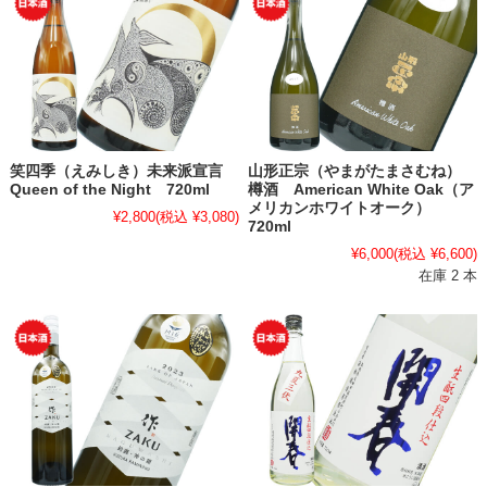
笑四季（えみしき）未来派宣言
山形正宗（やまがたまさむね）
Queen of the Night 720ml
樽酒 American White Oak（ア
メリカンホワイトオーク）
¥2,800
(税込 ¥3,080)
720ml
¥6,000
(税込 ¥6,600)
在庫 2 本