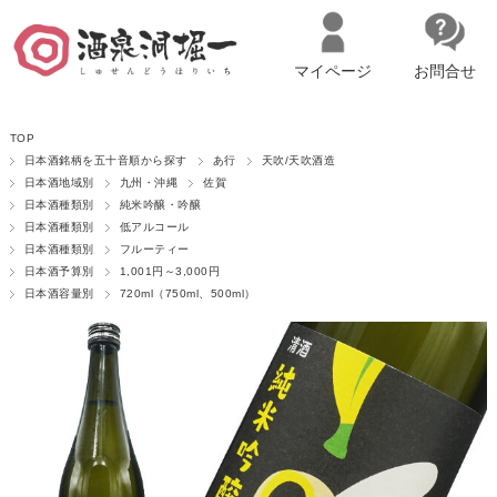
マイページ
お問合せ
__ITM_CNT__
名古屋市西区の「造り手の想いを伝える」日本酒・ワインセレクトショ
TOP
ップ
マイページへログイン
カートをみる
日本酒銘柄を五十音順から探す
あ行
天吹/天吹酒造
日本酒地域別
九州・沖縄
佐賀
日本酒種類別
純米吟醸・吟醸
日本酒種類別
低アルコール
日本酒種類別
フルーティー
日本酒予算別
1,001円～3,000円
日本酒容量別
720ml（750ml、500ml）