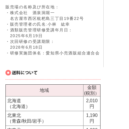
販売場の名称及び所在地：
・株式会社 酒泉洞堀一
名古屋市西区枇杷島三丁目19番22号
・販売管理者の氏名:小林 紘幸
・酒類販売管理研修受講年月日：
2025年6月19日
・次回研修の受講期限：
2028年6月18日
・研修実施団体名：愛知県小売酒販組合連合会
金額
地域
(税別）
北海道
2,010
（北海道）
円
北東北
1,190
（青森/秋田/岩手）
円