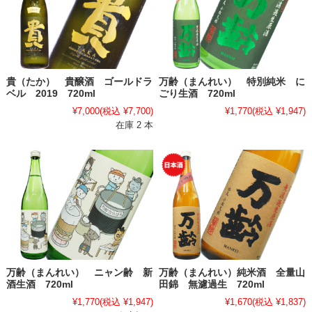
貴（たか） 貴醸酒 ゴールドラ
万齢（まんれい） 特別純米 に
ベル 2019 720ml
ごり生酒 720ml
¥7,000
(税込 ¥7,700)
¥1,770
(税込 ¥1,947)
在庫 2 本
万齢（まんれい） ニャン齢 新
万齢（まんれい）純米酒 全量山
酒生酒 720ml
田錦 無濾過生 720ml
¥1,770
(税込 ¥1,947)
¥1,670
(税込 ¥1,837)