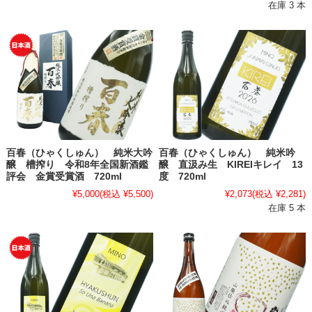
在庫 3 本
百春（ひゃくしゅん） 純米大吟
百春（ひゃくしゅん） 純米吟
醸 槽搾り 令和8年全国新酒鑑
醸 直汲み生 KIREIキレイ 13
評会 金賞受賞酒 720ml
度 720ml
¥5,000
(税込 ¥5,500)
¥2,073
(税込 ¥2,281)
在庫 5 本