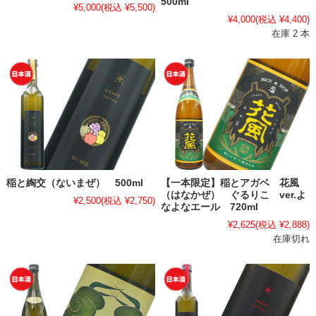
500ml
¥5,000
(税込 ¥5,500)
¥4,000
(税込 ¥4,400)
在庫 2 本
稲と綯交（ないまぜ） 500ml
【一本限定】稲とアガベ 花風
（はなかぜ） ぐるりこ ver.よ
¥2,500
(税込 ¥2,750)
なよなエール 720ml
¥2,625
(税込 ¥2,888)
在庫切れ