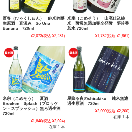
百春（ひゃくしゅん） 純米吟醸
米宗（こめそう） 山廃仕込純
生原酒 直汲み So Una
米 酵母無添加完全発酵 夢吟香
Banana 720ml
若水 720ml
¥2,073
(税込 ¥2,281)
¥1,782
(税込 ¥1,961)
米宗（こめそう） 夏酒
星降る夜のshirakiku 純米無濾
Brocken Splash（ブロッケ
過生原酒 720ml
ン・スプラッシュ）無ろ過生酒
¥2,000
(税込 ¥2,200)
720ml
在庫 1 本
¥1,840
(税込 ¥2,024)
在庫 1 本