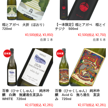
稲とアガべ 火折（ほおり）
【一本限定】稲とアガべ 稲とイ
720ml
チジク 500ml
¥3,500
(税込 ¥3,850)
¥2,500
(税込 ¥2,750)
在庫 1 本
在庫 6 本
百春（ひゃくしゅん） 純米吟
百春（ひゃくしゅん） 純米吟
醸 白麹 無濾過生直汲み
醸 Acid G 無ろ過生 直汲
WHITE 720ml
み 720ml
¥2,073
(税込 ¥2,281)
¥2,073
(税込 ¥2,281)