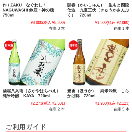
作 / ZAKU なぐわし /
開春（かいしゅん） 生もと四段
NAGUWASHI 鈴鹿・神の穂
仕込 九夏三伏（きゅうかさんぷ
750ml
く） 720ml
¥8,000
(税込 ¥8,800)
¥1,900
(税込 ¥2,090)
在庫 3 本
在庫 1 本
酒屋八兵衛（さかやはちべえ）
豊香（ほうか） 純米吟醸 しら
純米吟醸 KAYA 720ml
かば錦 720ml
¥2,273
(税込 ¥2,501)
¥1,930
(税込 ¥2,123)
在庫 2 本
在庫 5 本
ご利用ガイド