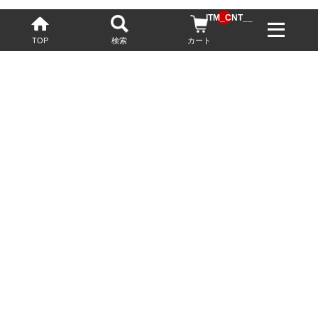
__ITM_CNT__
TOP
検索
カート
配送・送料について
お酒の鮮度を保つため、必要に応じてクール便で配送いたします。
基本送料無料
13,200円(税込)以上
※ネットでご購入されたお客様限定
最短翌営業日配送
23:59迄のご注文で