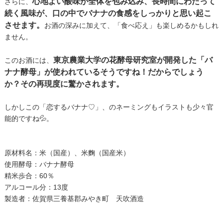
心地よい酸味が全体を包み込み、長時間にわたって
さらに、
続く風味が、口の中でバナナの食感をしっかりと思い起こ
させます。
お酒の深みに加えて、「食べ応え」も楽しめるかもしれ
ません。
東京農業大学の花酵母研究室が開発した「バ
このお酒には、
ナナ酵母」が使われているそうですね！だからでしょう
か？その再現度に驚かされます。
しかしこの「恋するバナナ♡」、のネーミングもイラストも少々官
能的ですね💦。
原材料名：米（国産）、米麴（国産米）
使用酵母：バナナ酵母
精米歩合：60％
アルコール分：13度
製造者：佐賀県三養基郡みやき町 天吹酒造