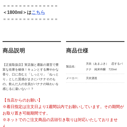
＝＝＝＝＝＝＝＝＝＝＝＝＝＝
＜1800ml＞は
こちら
＝＝＝＝＝＝＝＝＝＝＝＝＝＝
商品説明
商品仕様
天吹（あまぶき） 恋するバ
【正規取扱店】実店舗と通販の運営で豊
製品名:
富な在庫を確保！キュンとする爽やかな
ナナ 純米吟醸 720ml
香り、口に含むと「しっとり」「ねっと
メーカー:
天吹酒造
り」とした質感がまさにバナナそのも
の。飲んだ人の全員がバナナの味わいを
感じるに違いない！？
【当店からのお願い】
※着日指定は注文日より1週間以内でお願いしています。その期間が
お取り置き可能期間です。
※ネットでのご注文商品の店頭引き取りは対応いたしておりませ
ん。