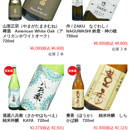
山形正宗（やまがたまさむね）
作 / ZAKU なぐわし /
樽酒 American White Oak（ア
NAGUWASHI 鈴鹿・神の穂
メリカンホワイトオーク）
750ml
720ml
¥8,000
(税込 ¥8,800)
¥6,000
(税込 ¥6,600)
在庫 3 本
在庫 2 本
酒屋八兵衛（さかやはちべえ）
豊香（ほうか） 純米吟醸 しら
純米吟醸 KAYA 720ml
かば錦 720ml
¥2,273
(税込 ¥2,501)
¥1,930
(税込 ¥2,123)