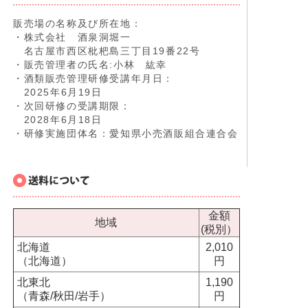
販売場の名称及び所在地：
・株式会社 酒泉洞堀一
名古屋市西区枇杷島三丁目19番22号
・販売管理者の氏名:小林 紘幸
・酒類販売管理研修受講年月日：
2025年6月19日
・次回研修の受講期限：
2028年6月18日
・研修実施団体名：愛知県小売酒販組合連合会
金額
地域
(税別）
北海道
2,010
（北海道）
円
北東北
1,190
（青森/秋田/岩手）
円