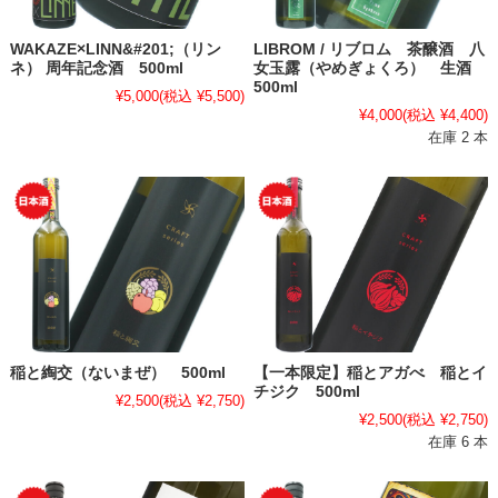
WAKAZE×LINN&#201;（リン
LIBROM / リブロム 茶醸酒 八
ネ） 周年記念酒 500ml
女玉露（やめぎょくろ） 生酒
500ml
¥5,000
(税込 ¥5,500)
¥4,000
(税込 ¥4,400)
在庫 2 本
稲と綯交（ないまぜ） 500ml
【一本限定】稲とアガべ 稲とイ
チジク 500ml
¥2,500
(税込 ¥2,750)
¥2,500
(税込 ¥2,750)
在庫 6 本