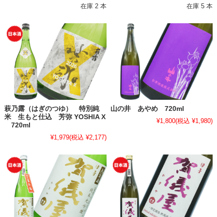
在庫 2 本
在庫 5 本
萩乃露（はぎのつゆ） 特別純
山の井 あやめ 720ml
米 生もと仕込 芳弥 YOSHIA X
¥1,800
(税込 ¥1,980)
720ml
¥1,979
(税込 ¥2,177)