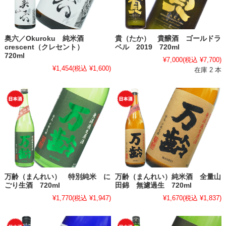
奥六／Okuroku 純米酒
貴（たか） 貴醸酒 ゴールドラ
crescent（クレセント）
ベル 2019 720ml
720ml
¥7,000
(税込 ¥7,700)
¥1,454
(税込 ¥1,600)
在庫 2 本
万齢（まんれい） 特別純米 に
万齢（まんれい）純米酒 全量山
ごり生酒 720ml
田錦 無濾過生 720ml
¥1,770
(税込 ¥1,947)
¥1,670
(税込 ¥1,837)