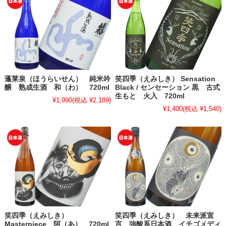
蓬莱泉（ほうらいせん） 純米吟
笑四季（えみしき） Sensation
醸 熟成生酒 和（わ） 720ml
Black / センセーション 黒 古式
生もと 火入 720ml
¥1,990
(税込 ¥2,189)
¥1,400
(税込 ¥1,540)
笑四季（えみしき）
笑四季（えみしき） 未来派宣
Masterpiece 阿（あ） 720ml
言 強酸系日本酒 イチゴメディ