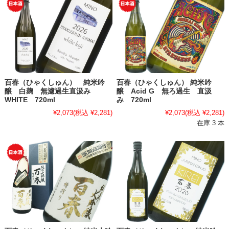
百春（ひゃくしゅん） 純米吟
百春（ひゃくしゅん） 純米吟
醸 白麹 無濾過生直汲み
醸 Acid G 無ろ過生 直汲
WHITE 720ml
み 720ml
¥2,073
(税込 ¥2,281)
¥2,073
(税込 ¥2,281)
在庫 3 本