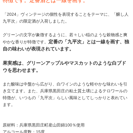
特徴です。定番酒とは一線を画す。
「2024」ヴィンテージの個性を表現することをテーマに、「醸し人
九平次」の限定酒が入荷しました。
グリーンの文字が象徴するように、若々しい稲のような穀物感と爽
定番の「九平次」とは一線を画す、独
やかな香りが特徴です。
自の味わいが表現されています。
果実感は、グリーンアップルやマスカットのような白ブド
ウを思わせます。
また酸味は中盤から広がり、白ワインのような軽やかな味わいを引
き立てます。また、兵庫県黒田庄の粘土質土壌によるテロワールの
特徴が、いつもの「九平次」らしい風味としてしっかりと表れてい
ます。
原材料：兵庫県黒田庄町産山田錦100％使用
アルコール度数：15度