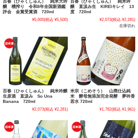
百春（ひゃくしゅん） 純米大吟
百春（ひゃくしゅん） 純米吟
醸 槽搾り 令和8年全国新酒鑑
醸 直汲み生 KIREIキレイ 13
評会 金賞受賞酒 720ml
度 720ml
¥5,000
(税込 ¥5,500)
¥2,073
(税込 ¥2,281)
在庫切れ
百春（ひゃくしゅん） 純米吟醸
米宗（こめそう） 山廃仕込純
生原酒 直汲み So Una
米 酵母無添加完全発酵 夢吟香
Banana 720ml
若水 720ml
¥2,073
(税込 ¥2,281)
¥1,782
(税込 ¥1,961)