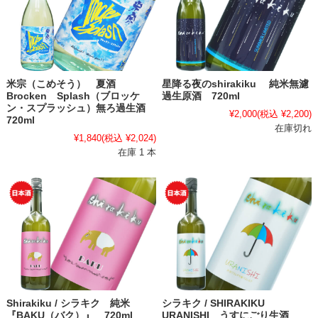
米宗（こめそう） 夏酒
星降る夜のshirakiku 純米無濾
Brocken Splash（ブロッケ
過生原酒 720ml
ン・スプラッシュ）無ろ過生酒
¥2,000
(税込 ¥2,200)
720ml
在庫切れ
¥1,840
(税込 ¥2,024)
在庫 1 本
Shirakiku / シラキク 純米
シラキク / SHIRAKIKU
『BAKU（バク）』 720ml
URANISHI うすにごり生酒