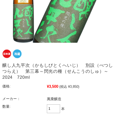
醸し人九平次（かもしびとくへいじ） 別設（べつし
つらえ） 第三幕～閃光の種（せんこうのしゅ）～
2024 720ml
¥3,500
価格:
(税込 ¥3,850)
メーカー：
萬乗醸造
数量:
本