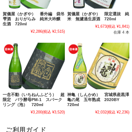
賀儀屋（かぎや） 番外編 袋吊
賀儀屋（かぎや） 限定選抜 純
雫酒 おりがらみ 純米大吟醸
米 無濾過生原酒 720ml
生酒 720ml
¥1,673
(税込 ¥1,841)
¥2,286
(税込 ¥2,515)
在庫 4 本
一念不動（いちねんふどう） 超
神亀（しんかめ） 宮城県産黒澤
限定 バラ酵母PM-1 スパーク
亀の尾 五年熟成 2020BY
リング（泡） 720ml
720ml
¥3,200
(税込 ¥3,520)
¥2,032
(税込 ¥2,236)
ご利用ガイド