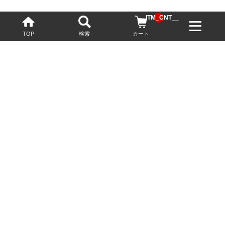
__ITM_CNT__
TOP
検索
カート
配送・送料について
お酒の鮮度を保つため、必要に応じてクール便で配送いたします。
基本送料無料
13,200円(税込)以上
※ネットでご購入されたお客様限定
最短翌営業日配送
23:59迄のご注文で