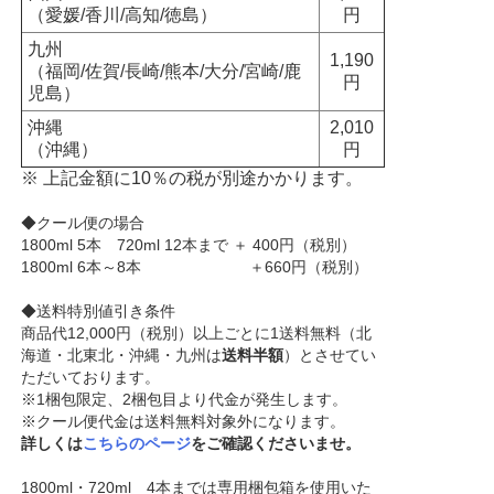
（愛媛/香川/高知/徳島）
円
九州
1,190
（福岡/佐賀/長崎/熊本/大分/宮崎/鹿
円
児島）
沖縄
2,010
（沖縄）
円
※ 上記金額に10％の税が別途かかります。
◆クール便の場合
1800ml 5本 720ml 12本まで ＋ 400円（税別）
1800ml 6本～8本 ＋660円（税別）
◆送料特別値引き条件
商品代12,000円（税別）以上ごとに1送料無料（北
海道・北東北・沖縄・九州は
送料半額
）とさせてい
ただいております。
※1梱包限定、2梱包目より代金が発生します。
※クール便代金は送料無料対象外になります。
詳しくは
こちらのページ
をご確認くださいませ。
1800ml・720ml 4本までは専用梱包箱を使用いた