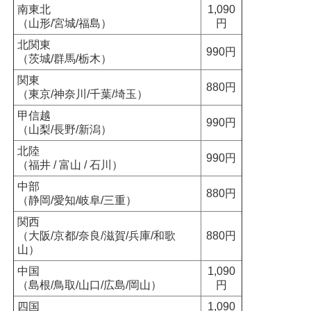
南東北
1,090
（山形/宮城/福島）
円
北関東
990円
（茨城/群馬/栃木）
関東
880円
（東京/神奈川/千葉/埼玉）
甲信越
990円
（山梨/長野/新潟）
北陸
990円
（福井 / 富山 / 石川）
中部
880円
（静岡/愛知/岐阜/三重）
関西
（大阪/京都/奈良/滋賀/兵庫/和歌
880円
山）
中国
1,090
（島根/鳥取/山口/広島/岡山）
円
四国
1,090