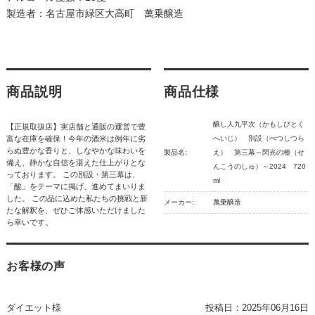
製造者：名古屋市緑区大高町 萬乗醸造
商品説明
商品仕様
醸し人九平次（かもしびとく
【正規取扱店】実店舗と通販の運営で豊
富な在庫を確保！今年の酒米は例年に劣
へいじ） 別設（べつしつら
らぬ豊かな香りと、しなやかな味わいを
製品名:
え） 第三幕～閃光の種（せ
備え、静かな自信を湛えた仕上がりとな
んこうのしゅ）～2024 720
っております。 この別設・第三幕は、
ml
「酸」をテーマに掲げ、進めてまいりま
した。 この品に込めた私たちの挑戦と新
メーカー:
萬乗醸造
たな解釈を、ぜひご体感いただけました
ら幸いです。
お客様の声
ダイエット様
投稿日：
2025年06月16日