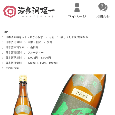
マイページ
お問合せ
__ITM_CNT__
名古屋市西区の「造り手の想いを伝える」日本酒・ワインセレクトショ
TOP
ップ
マイページへログイン
カートをみる
日本酒銘柄を五十音順から探す
か行
醸し人九平次/萬乗醸造
日本酒地域別
中部・北陸
愛知
日本酒原料米別
山田錦
日本酒種類別
フルーティー
日本酒予算別
1,001円～3,000円
日本酒容量別
720ml（750ml、500ml）
父の日特集