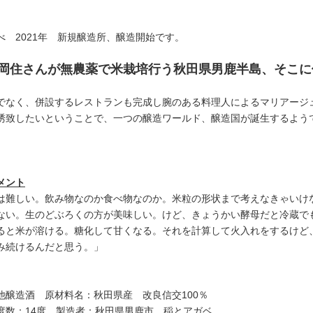
べ 2021年 新規醸造所、醸造開始です。
岡住さんが無農薬で米栽培行う秋田県男鹿半島、そこに
でなく、併設するレストランも完成し腕のある料理人によるマリアージ
誘致したいということで、一つの醸造ワールド、醸造国が誕生するよう
メント
は難しい。飲み物なのか食べ物なのか。米粒の形状まで考えなきゃいけ
ない。生のどぶろくの方が美味しい。けど、きょうかい酵母だと冷蔵で
ると米が溶ける。糖化して甘くなる。それを計算して火入れをするけど
み続けるんだと思う。」
他醸造酒 原材料名：秋田県産 改良信交100％
度数：14度 製造者：秋田県男鹿市 稲とアガベ