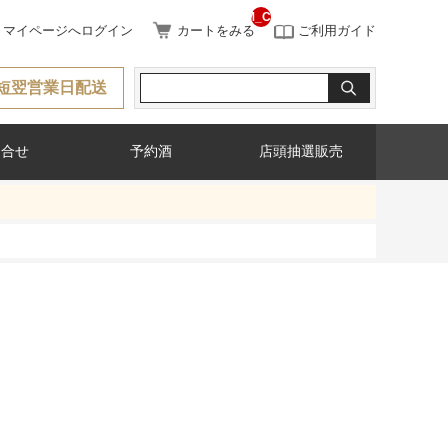
__ITM_CNT__
マイページへログイン
カートをみる
ご利用ガイド
短翌営業日配送
問合せ
予約酒
店頭抽選販売