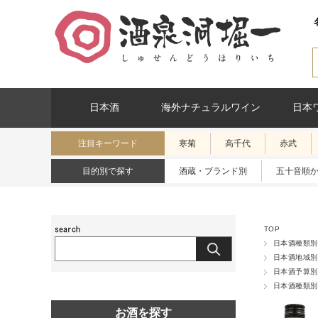
日本酒
海外ナチュラルワイン
日本
注目キーワード
寒菊
高千代
赤武
目的別で探す
酒蔵・ブランド別
五十音順
TOP
日本酒種類別
日本酒地域別
日本酒予算別
日本酒種類別
お酒を探す