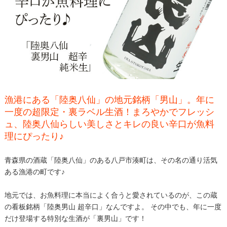
漁港にある「陸奥八仙」の地元銘柄「男山」。年に
一度の超限定・裏ラベル生酒！まろやかでフレッシ
ュ、陸奥八仙らしい美しさとキレの良い辛口が魚料
理にぴったり♪
青森県の酒蔵「陸奥八仙」のある八戸市湊町は、その名の通り活気
ある漁港の町です♪
地元では、お魚料理に本当によく合うと愛されているのが、この蔵
の看板銘柄「陸奥男山 超辛口」なんですよ。 その中でも、年に一度
だけ登場する特別な生酒が「裏男山」です！