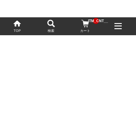
__ITM_CNT__
TOP
検索
カート
配送・送料について
お酒の鮮度を保つため、必要に応じてクール便で配送いたします。
基本送料無料
13,200円(税込)以上
※ネットでご購入されたお客様限定