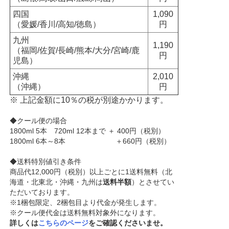
四国
1,090
（愛媛/香川/高知/徳島）
円
九州
1,190
（福岡/佐賀/長崎/熊本/大分/宮崎/鹿
円
児島）
沖縄
2,010
（沖縄）
円
※ 上記金額に10％の税が別途かかります。
◆クール便の場合
1800ml 5本 720ml 12本まで ＋ 400円（税別）
1800ml 6本～8本 ＋660円（税別）
◆送料特別値引き条件
商品代12,000円（税別）以上ごとに1送料無料（北
海道・北東北・沖縄・九州は
送料半額
）とさせてい
ただいております。
※1梱包限定、2梱包目より代金が発生します。
※クール便代金は送料無料対象外になります。
詳しくは
こちらのページ
をご確認くださいませ。