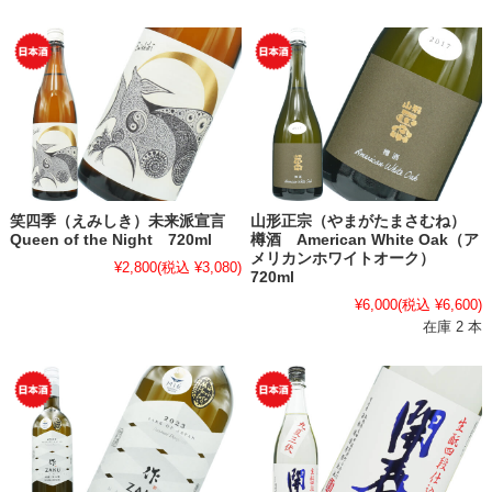
笑四季（えみしき）未来派宣言
山形正宗（やまがたまさむね）
Queen of the Night 720ml
樽酒 American White Oak（ア
メリカンホワイトオーク）
¥2,800
(税込 ¥3,080)
720ml
¥6,000
(税込 ¥6,600)
在庫 2 本