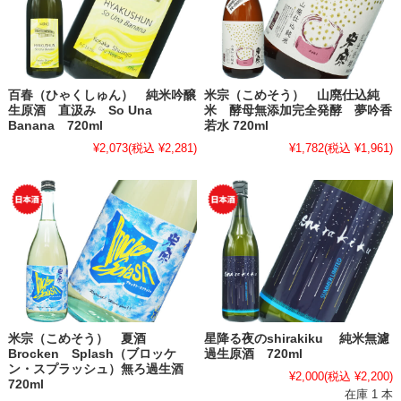
百春（ひゃくしゅん） 純米吟醸
米宗（こめそう） 山廃仕込純
生原酒 直汲み So Una
米 酵母無添加完全発酵 夢吟香
Banana 720ml
若水 720ml
¥2,073
(税込 ¥2,281)
¥1,782
(税込 ¥1,961)
米宗（こめそう） 夏酒
星降る夜のshirakiku 純米無濾
Brocken Splash（ブロッケ
過生原酒 720ml
ン・スプラッシュ）無ろ過生酒
¥2,000
(税込 ¥2,200)
720ml
在庫 1 本