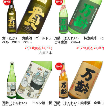
貴（たか） 貴醸酒 ゴールドラ
万齢（まんれい） 特別純米 に
ベル 2019 720ml
ごり生酒 720ml
¥7,000
(税込 ¥7,700)
¥1,770
(税込 ¥1,947)
在庫 2 本
万齢（まんれい） ニャン齢 新
万齢（まんれい）純米酒 全量山