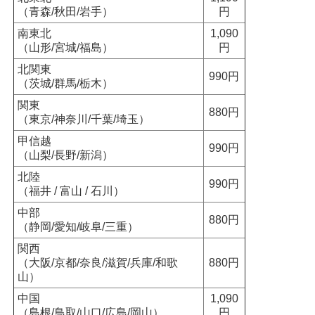
（青森/秋田/岩手）
円
南東北
1,090
（山形/宮城/福島）
円
北関東
990円
（茨城/群馬/栃木）
関東
880円
（東京/神奈川/千葉/埼玉）
甲信越
990円
（山梨/長野/新潟）
北陸
990円
（福井 / 富山 / 石川）
中部
880円
（静岡/愛知/岐阜/三重）
関西
（大阪/京都/奈良/滋賀/兵庫/和歌
880円
山）
中国
1,090
（島根/鳥取/山口/広島/岡山）
円