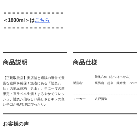
＝＝＝＝＝＝＝＝＝＝＝＝＝＝
＜1800ml＞は
こちら
＝＝＝＝＝＝＝＝＝＝＝＝＝＝
商品説明
商品仕様
陸奥八仙（むつはっせん）
【正規取扱店】実店舗と通販の運営で豊
富な在庫を確保！漁港にある「陸奥八
製品名:
裏男山 超辛 純米生 720m
仙」の地元銘柄「男山」。年に一度の超
l
限定・裏ラベル生酒！まろやかでフレッ
シュ、陸奥八仙らしい美しさとキレの良
メーカー:
八戸酒造
い辛口が魚料理にぴったり♪
お客様の声