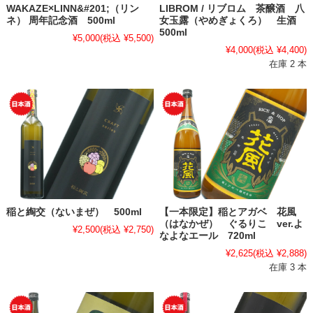
WAKAZE×LINN&#201;（リン
LIBROM / リブロム 茶醸酒 八
ネ） 周年記念酒 500ml
女玉露（やめぎょくろ） 生酒
500ml
¥5,000
(税込 ¥5,500)
¥4,000
(税込 ¥4,400)
在庫 2 本
稲と綯交（ないまぜ） 500ml
【一本限定】稲とアガベ 花風
（はなかぜ） ぐるりこ ver.よ
¥2,500
(税込 ¥2,750)
なよなエール 720ml
¥2,625
(税込 ¥2,888)
在庫 3 本