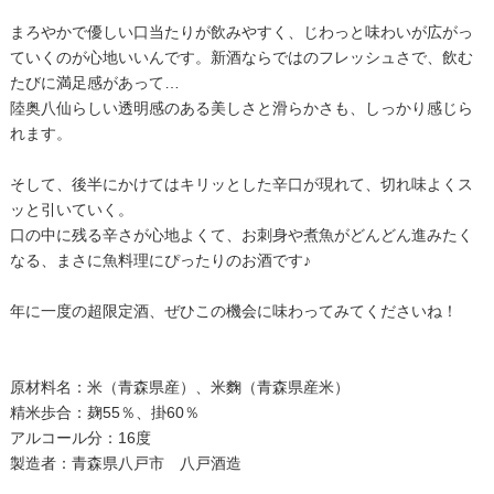
まろやかで優しい口当たりが飲みやすく、じわっと味わいが広がっ
ていくのが心地いいんです。新酒ならではのフレッシュさで、飲む
たびに満足感があって…
陸奥八仙らしい透明感のある美しさと滑らかさも、しっかり感じら
れます。
そして、後半にかけてはキリッとした辛口が現れて、切れ味よくス
ッと引いていく。
口の中に残る辛さが心地よくて、お刺身や煮魚がどんどん進みたく
なる、まさに魚料理にぴったりのお酒です♪
年に一度の超限定酒、ぜひこの機会に味わってみてくださいね！
原材料名：米（青森県産）、米麴（青森県産米）
精米歩合：麹55％、掛60％
アルコール分：16度
製造者：青森県八戸市 八戸酒造