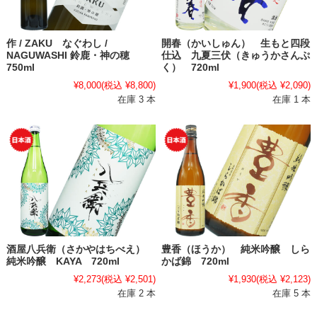
作 / ZAKU なぐわし /
開春（かいしゅん） 生もと四段
NAGUWASHI 鈴鹿・神の穂
仕込 九夏三伏（きゅうかさんぷ
750ml
く） 720ml
¥8,000
(税込 ¥8,800)
¥1,900
(税込 ¥2,090)
在庫 3 本
在庫 1 本
酒屋八兵衛（さかやはちべえ）
豊香（ほうか） 純米吟醸 しら
純米吟醸 KAYA 720ml
かば錦 720ml
¥2,273
(税込 ¥2,501)
¥1,930
(税込 ¥2,123)
在庫 2 本
在庫 5 本