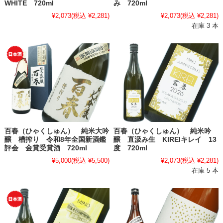
WHITE 720ml
み 720ml
¥2,073
(税込 ¥2,281)
¥2,073
(税込 ¥2,281)
在庫 3 本
百春（ひゃくしゅん） 純米大吟
百春（ひゃくしゅん） 純米吟
醸 槽搾り 令和8年全国新酒鑑
醸 直汲み生 KIREIキレイ 13
評会 金賞受賞酒 720ml
度 720ml
¥5,000
(税込 ¥5,500)
¥2,073
(税込 ¥2,281)
在庫 5 本