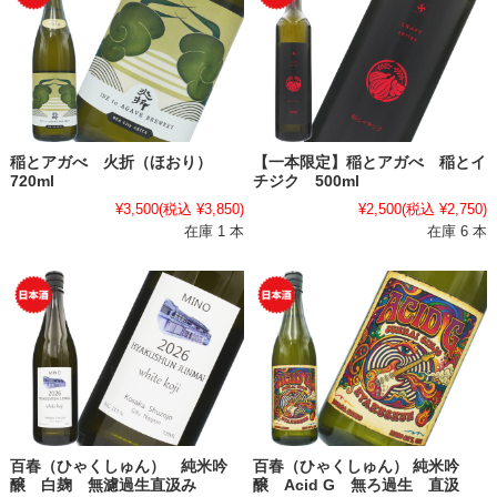
稲とアガべ 火折（ほおり）
【一本限定】稲とアガべ 稲とイ
720ml
チジク 500ml
¥3,500
(税込 ¥3,850)
¥2,500
(税込 ¥2,750)
在庫 1 本
在庫 6 本
百春（ひゃくしゅん） 純米吟
百春（ひゃくしゅん） 純米吟
醸 白麹 無濾過生直汲み
醸 Acid G 無ろ過生 直汲