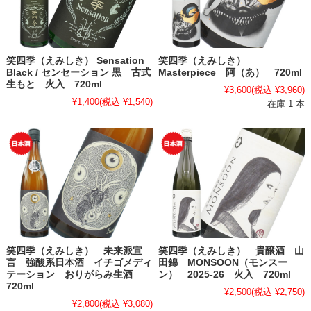
笑四季（えみしき） Sensation
笑四季（えみしき）
Black / センセーション 黒 古式
Masterpiece 阿（あ） 720ml
生もと 火入 720ml
¥3,600
(税込 ¥3,960)
¥1,400
(税込 ¥1,540)
在庫 1 本
笑四季（えみしき） 未来派宣
笑四季（えみしき） 貴醸酒 山
言 強酸系日本酒 イチゴメディ
田錦 MONSOON（モンスー
テーション おりがらみ生酒
ン） 2025-26 火入 720ml
720ml
¥2,500
(税込 ¥2,750)
¥2,800
(税込 ¥3,080)