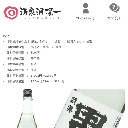
マイページ
お問合せ
__ITM_CNT__
名古屋市西区の「造り手の想いを伝える」日本酒・ワインセレクトショ
TOP
ップ
マイページへログイン
カートをみる
日本酒銘柄を五十音順から探す
ま行
陸奥八仙/八戸酒造
日本酒地域別
北海道・東北
青森
日本酒種類別
純米酒
日本酒種類別
辛口酒
日本酒種類別
新酒
日本酒種類別
生酒
日本酒予算別
1,001円～3,000円
日本酒容量別
720ml（750ml、500ml）