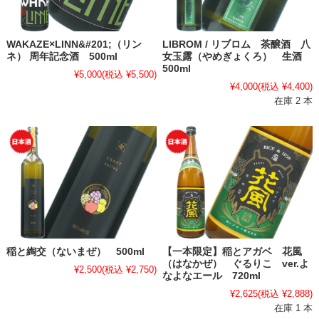
WAKAZE×LINN&#201;（リン
LIBROM / リブロム 茶醸酒 八
ネ） 周年記念酒 500ml
女玉露（やめぎょくろ） 生酒
500ml
¥5,000
(税込 ¥5,500)
¥4,000
(税込 ¥4,400)
在庫 2 本
稲と綯交（ないまぜ） 500ml
【一本限定】稲とアガベ 花風
（はなかぜ） ぐるりこ ver.よ
¥2,500
(税込 ¥2,750)
なよなエール 720ml
¥2,625
(税込 ¥2,888)
在庫 1 本