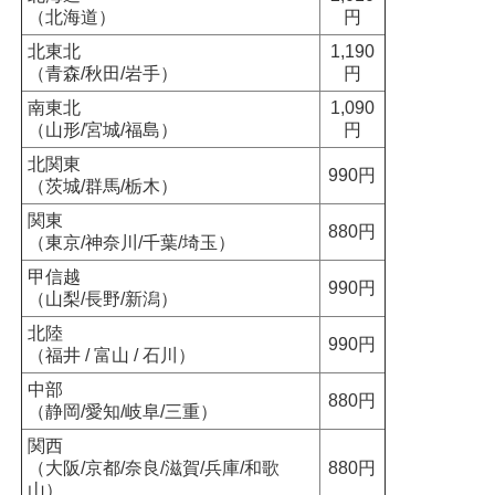
（北海道）
円
北東北
1,190
（青森/秋田/岩手）
円
南東北
1,090
（山形/宮城/福島）
円
北関東
990円
（茨城/群馬/栃木）
関東
880円
（東京/神奈川/千葉/埼玉）
甲信越
990円
（山梨/長野/新潟）
北陸
990円
（福井 / 富山 / 石川）
中部
880円
（静岡/愛知/岐阜/三重）
関西
（大阪/京都/奈良/滋賀/兵庫/和歌
880円
山）