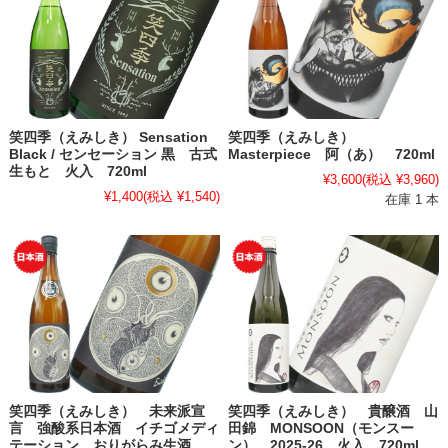
笑四季（えみしき） Sensation
笑四季（えみしき）
Black / センセーション 黒 古式
Masterpiece 阿（あ） 720ml
生もと 火入 720ml
¥3,600
(税込 ¥3,960)
¥1,400
(税込 ¥1,540)
在庫 1 本
笑四季（えみしき） 未来派宣
笑四季（えみしき） 貴醸酒 山
言 強酸系日本酒 イチゴメディ
田錦 MONSOON（モンスー
テーション おりがらみ生酒
ン） 2025-26 火入 720ml