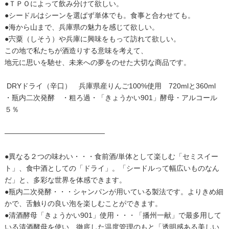
●ＴＰＯによって飲み分けて欲しい。
●シードルはシーンを選ばず単体でも。食事と合わせても。
●海から山まで、兵庫県の魅力を感じて欲しい。
●宍粟（しそう）や兵庫に興味をもって訪れて欲しい。
この地で私たちが酒造りする意味を考えて、
地元に思いを馳せ、未来への夢をのせた大切な商品です。
DRYドライ（辛口） 兵庫県産りんご100%使用 720mlと360ml
・瓶内二次発酵 ・粗ろ過・「きょうかい901」酵母・アルコール
５％
――――――――――――――
●異なる２つの味わい・・・食前酒/単体として楽しむ「セミスイー
ト」、食中酒としての「ドライ」。「シードルって幅広いものなん
だ」と、多彩な世界を体感できます。
●瓶内二次発酵・・・シャンパンが用いている製法です。よりきめ細
かで、舌触りの良い泡を楽しむことができます。
●清酒酵母「きょうかい901」使用・・・「播州一献」で最多用して
いる清酒酵母を使い、徹底した温度管理のもと「透明感ある美しい