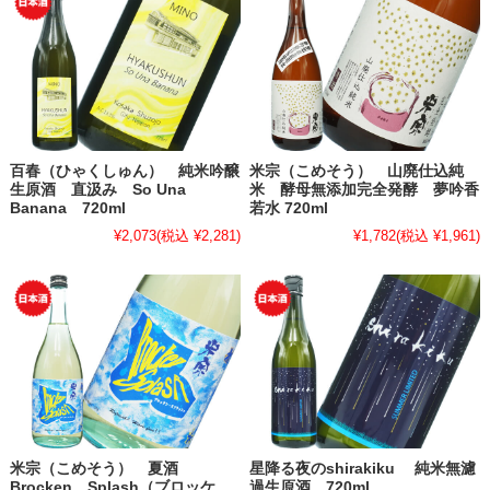
百春（ひゃくしゅん） 純米吟醸
米宗（こめそう） 山廃仕込純
生原酒 直汲み So Una
米 酵母無添加完全発酵 夢吟香
Banana 720ml
若水 720ml
¥2,073
(税込 ¥2,281)
¥1,782
(税込 ¥1,961)
米宗（こめそう） 夏酒
星降る夜のshirakiku 純米無濾
Brocken Splash（ブロッケ
過生原酒 720ml