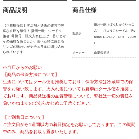
商品説明
商品仕様
播州一献（ばんしゅういっこ
【正規取扱店】実店舗と通販の運営で豊
富な在庫を確保！ 播州一献 シードル
ん） ひょうごシードル「Ro
製品名:
協会9号酵母・瓶火入れ仕上げ 香りとか
nRon ロンロン」DRY 720m
その繊維な感じとか、食べた時に感じる
l
リンゴの味わいがナチュラルに閉じ込め
られています
メーカー:
山陽盃酒造
※当店からのお願い
【商品の保管方法について】
生酒についてはクール便を推奨しており、保管方法は冷蔵庫での保
管をお願い致します。火入れ酒についても夏季はクール便を推奨し
ております。商品発送後の品質管理について、弊社は一切の責任を
負いかねますのであらかじめご了承ください。
【ご到着日について】
ご注文日から1週間以内の着日指定をお願いしております。この期間
中のみ、商品をお取り置きいたします。