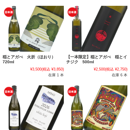
稲とアガべ 火折（ほおり）
【一本限定】稲とアガべ 稲とイ
720ml
チジク 500ml
¥3,500
(税込 ¥3,850)
¥2,500
(税込 ¥2,750)
在庫 1 本
在庫 6 本