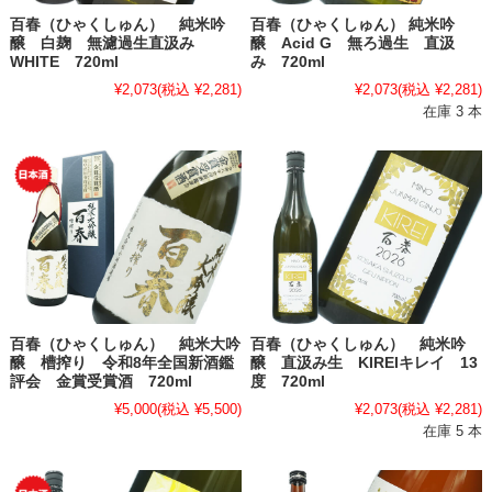
百春（ひゃくしゅん） 純米吟
百春（ひゃくしゅん） 純米吟
醸 白麹 無濾過生直汲み
醸 Acid G 無ろ過生 直汲
WHITE 720ml
み 720ml
¥2,073
(税込 ¥2,281)
¥2,073
(税込 ¥2,281)
在庫 3 本
百春（ひゃくしゅん） 純米大吟
百春（ひゃくしゅん） 純米吟
醸 槽搾り 令和8年全国新酒鑑
醸 直汲み生 KIREIキレイ 13
評会 金賞受賞酒 720ml
度 720ml
¥5,000
(税込 ¥5,500)
¥2,073
(税込 ¥2,281)
在庫 5 本