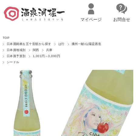
マイページ
お問合せ
__ITM_CNT__
名古屋市西区の「造り手の想いを伝える」日本酒・ワインセレクトショ
TOP
ップ
マイページへログイン
カートをみる
日本酒銘柄を五十音順から探す
は行
播州一献/山陽盃酒造
日本酒地域別
関西
兵庫
日本酒予算別
1,001円～3,000円
シードル