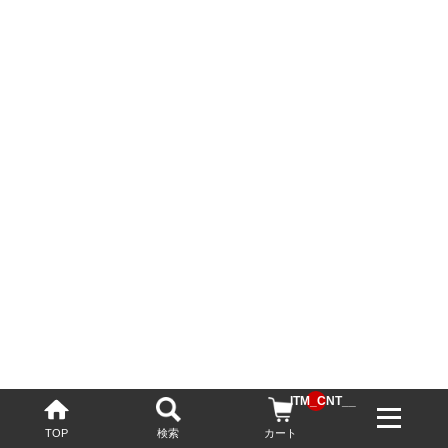
__ITM_CNT__
TOP
検索
カート