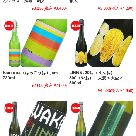
んグラス 酒器 箱入
箱入
¥3,136
(税込 ¥3,450)
¥3,900
(税込 ¥4,290)
haccoba（はっこうば）jam
LINN&#201;（りんね）
720ml
800（やお） 大麦＜天盃＞
500ml
¥2,600
(税込 ¥2,860)
¥4,500
(税込 ¥4,950)