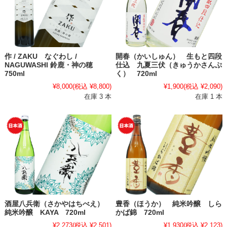
作 / ZAKU なぐわし /
開春（かいしゅん） 生もと四段
NAGUWASHI 鈴鹿・神の穂
仕込 九夏三伏（きゅうかさんぷ
750ml
く） 720ml
¥8,000
(税込 ¥8,800)
¥1,900
(税込 ¥2,090)
在庫 3 本
在庫 1 本
酒屋八兵衛（さかやはちべえ）
豊香（ほうか） 純米吟醸 しら
純米吟醸 KAYA 720ml
かば錦 720ml
¥2,273
(税込 ¥2,501)
¥1,930
(税込 ¥2,123)