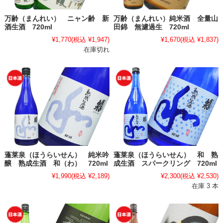
万齢（まんれい） ニャン齢 新
万齢（まんれい）純米酒 全量山
酒生酒 720ml
田錦 無濾過生 720ml
¥1,770
(税込 ¥1,947)
¥1,670
(税込 ¥1,837)
在庫切れ
蓬莱泉（ほうらいせん） 純米吟
蓬莱泉（ほうらいせん） 和 熟
醸 熟成生酒 和（わ） 720ml
成生酒 スパークリング 720ml
¥1,990
(税込 ¥2,189)
¥2,300
(税込 ¥2,530)
在庫 3 本