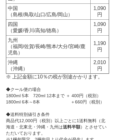
中国
1,090
（島根/鳥取/山口/広島/岡山）
円
四国
1,090
（愛媛/香川/高知/徳島）
円
九州
1,190
（福岡/佐賀/長崎/熊本/大分/宮崎/鹿
円
児島）
沖縄
2,010
（沖縄）
円
※ 上記金額に10％の税が別途かかります。
◆クール便の場合
1800ml 5本 720ml 12本まで ＋ 400円（税別）
1800ml 6本～8本 ＋660円（税別）
◆送料特別値引き条件
商品代12,000円（税別）以上ごとに1送料無料（北
海道・北東北・沖縄・九州は
送料半額
）とさせてい
ただいております。
※1梱包限定、2梱包目より代金が発生します。