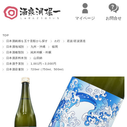
マイページ
お問合せ
__ITM_CNT__
名古屋市西区の「造り手の想いを伝える」日本酒・ワインセレクトショ
TOP
ップ
マイページへログイン
カートをみる
日本酒銘柄を五十音順から探す
わ行
若波/若波酒造
日本酒地域別
九州・沖縄
福岡
日本酒種類別
純米吟醸・吟醸
日本酒原料米別
山田錦
日本酒予算別
1,001円～3,000円
日本酒容量別
720ml（750ml、500ml）