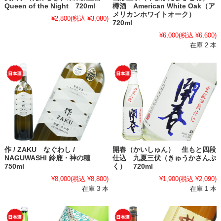
Queen of the Night 720ml
樽酒 American White Oak（ア
メリカンホワイトオーク）
¥2,800
(税込 ¥3,080)
720ml
¥6,000
(税込 ¥6,600)
在庫 2 本
作 / ZAKU なぐわし /
開春（かいしゅん） 生もと四段
NAGUWASHI 鈴鹿・神の穂
仕込 九夏三伏（きゅうかさんぷ
750ml
く） 720ml
¥8,000
(税込 ¥8,800)
¥1,900
(税込 ¥2,090)
在庫 3 本
在庫 1 本