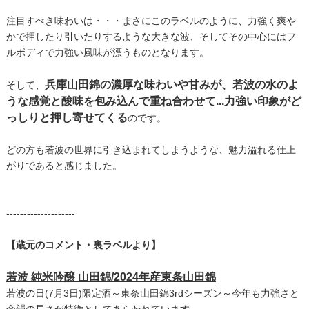
注目すべき味わいは・・・まさにこのラベルのように、力強く爽や
かで押したり引いたりするような大きな波、そしてその中心にはフ
ルボディで力強い風味が漂うものとなります。
兵庫山田錦の濃厚な味わいや甘みが、若波の水のよ
そして、
うな感覚と酸味を包み込んで重ね合わせて...力強い印象がど
っしりと押し寄せてくる
のです。
どの方も若波の世界に引き込まれてしまうような、魅力溢れる仕上
がりであると感じました。
--------------------
【蔵元のコメント・裏ラベルより】
若波 純米吟醸 山田錦/2024年産東条山田錦
若波の日(7月3日)限定酒～東条山田錦3rdシーズン～今年も力強さと