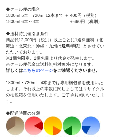
◆クール便の場合
1800ml 5本 720ml 12本まで ＋ 400円（税別）
1800ml 6本～8本 ＋660円（税別）
◆送料特別値引き条件
商品代12,000円（税別）以上ごとに1送料無料（北
海道・北東北・沖縄・九州は
送料半額
）とさせてい
ただいております。
※1梱包限定、2梱包目より代金が発生します。
※クール便代金は送料無料対象外になります。
詳しくは
こちらのページ
をご確認くださいませ。
1800ml・720ml 4本までは専用梱包箱を使用いた
します。それ以上の本数に関しましてはリサイクル
の梱包箱を使用いたします。ご了承お願いいたしま
す。
◆配送時間の分類