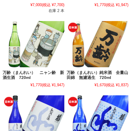
¥7,000
(税込 ¥7,700)
¥1,770
(税込 ¥1,947)
在庫 2 本
万齢（まんれい） ニャン齢 新
万齢（まんれい）純米酒 全量山
酒生酒 720ml
田錦 無濾過生 720ml
¥1,770
(税込 ¥1,947)
¥1,670
(税込 ¥1,837)