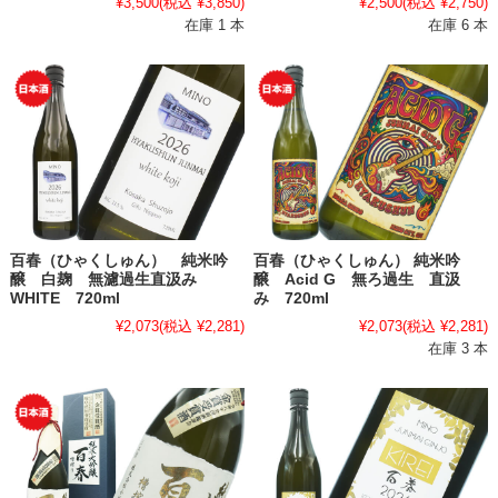
¥3,500
(税込 ¥3,850)
¥2,500
(税込 ¥2,750)
在庫 1 本
在庫 6 本
百春（ひゃくしゅん） 純米吟
百春（ひゃくしゅん） 純米吟
醸 白麹 無濾過生直汲み
醸 Acid G 無ろ過生 直汲
WHITE 720ml
み 720ml
¥2,073
(税込 ¥2,281)
¥2,073
(税込 ¥2,281)
在庫 3 本