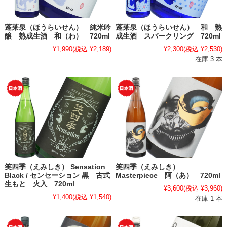
蓬莱泉（ほうらいせん） 純米吟
蓬莱泉（ほうらいせん） 和 熟
醸 熟成生酒 和（わ） 720ml
成生酒 スパークリング 720ml
¥1,990
(税込 ¥2,189)
¥2,300
(税込 ¥2,530)
在庫 3 本
笑四季（えみしき） Sensation
笑四季（えみしき）
Black / センセーション 黒 古式
Masterpiece 阿（あ） 720ml
生もと 火入 720ml
¥3,600
(税込 ¥3,960)
¥1,400
(税込 ¥1,540)
在庫 1 本