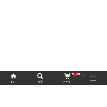
__ITM_CNT__
TOP
検索
カート
配送・送料について
お酒の鮮度を保つため、必要に応じてクール便で配送いたします。