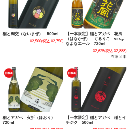
稲と綯交（ないまぜ） 500ml
【一本限定】稲とアガベ 花風
（はなかぜ） ぐるりこ ver.よ
¥2,500
(税込 ¥2,750)
なよなエール 720ml
¥2,625
(税込 ¥2,888)
在庫 3 本
稲とアガべ 火折（ほおり）
【一本限定】稲とアガべ 稲とイ
720ml
チジク 500ml