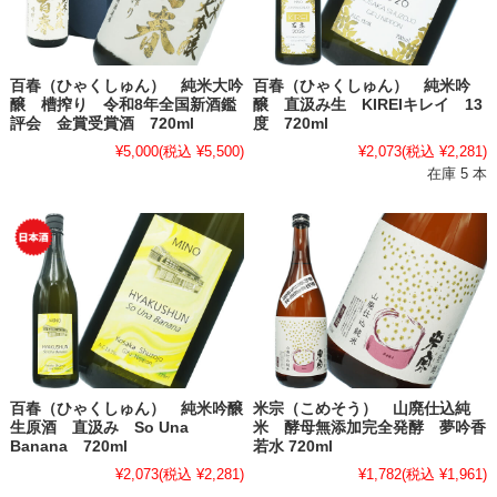
百春（ひゃくしゅん） 純米大吟
百春（ひゃくしゅん） 純米吟
醸 槽搾り 令和8年全国新酒鑑
醸 直汲み生 KIREIキレイ 13
評会 金賞受賞酒 720ml
度 720ml
¥5,000
(税込 ¥5,500)
¥2,073
(税込 ¥2,281)
在庫 5 本
百春（ひゃくしゅん） 純米吟醸
米宗（こめそう） 山廃仕込純
生原酒 直汲み So Una
米 酵母無添加完全発酵 夢吟香
Banana 720ml
若水 720ml
¥2,073
(税込 ¥2,281)
¥1,782
(税込 ¥1,961)