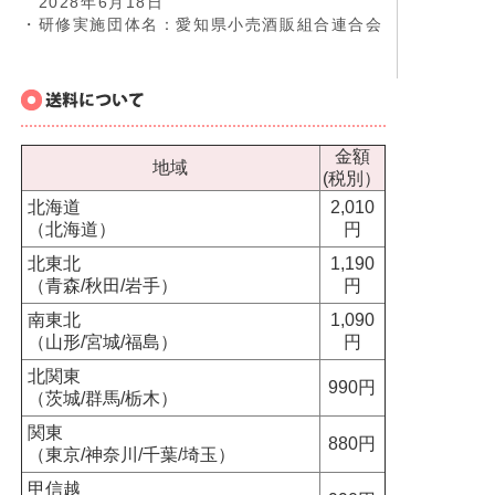
2028年6月18日
・研修実施団体名：愛知県小売酒販組合連合会
金額
地域
(税別）
北海道
2,010
（北海道）
円
北東北
1,190
（青森/秋田/岩手）
円
南東北
1,090
（山形/宮城/福島）
円
北関東
990円
（茨城/群馬/栃木）
関東
880円
（東京/神奈川/千葉/埼玉）
甲信越