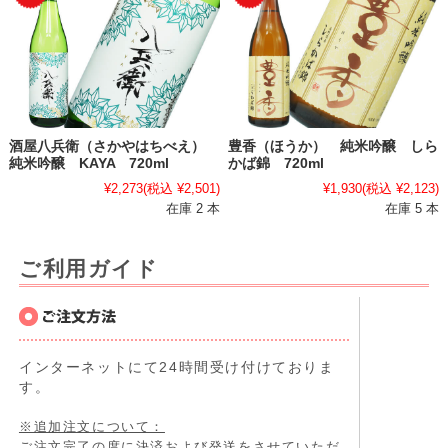
酒屋八兵衛（さかやはちべえ）
豊香（ほうか） 純米吟醸 しら
純米吟醸 KAYA 720ml
かば錦 720ml
¥2,273
(税込 ¥2,501)
¥1,930
(税込 ¥2,123)
在庫 2 本
在庫 5 本
ご利用ガイド
インターネットにて24時間受け付けておりま
す。
※追加注文について：
ご注文完了の度に決済および発送をさせていただ