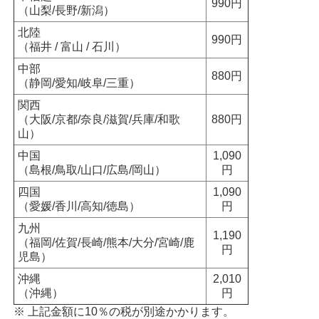
990円
（山梨/長野/新潟）
北陸
990円
（福井 / 富山 / 石川）
中部
880円
（静岡/愛知/岐阜/三重）
関西
（大阪/京都/奈良/滋賀/兵庫/和歌
880円
山）
中国
1,090
（島根/鳥取/山口/広島/岡山）
円
四国
1,090
（愛媛/香川/高知/徳島）
円
九州
1,190
（福岡/佐賀/長崎/熊本/大分/宮崎/鹿
円
児島）
沖縄
2,010
（沖縄）
円
※ 上記金額に10％の税が別途かかります。