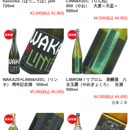
haccoba（はっこうば）jam
LINN&#201;（りんね）
720ml
800（やお） 大麦＜天盃＞
500ml
¥2,600
(税込 ¥2,860)
¥4,500
(税込 ¥4,950)
WAKAZE×LINN&#201;（リン
LIBROM / リブロム 茶醸酒 八
ネ） 周年記念酒 500ml
女玉露（やめぎょくろ） 生酒
500ml
¥5,000
(税込 ¥5,500)
¥4,000
(税込 ¥4,400)
在庫 2 本