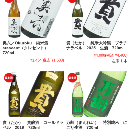
奥六／Okuroku 純米酒
貴（たか） 純米大吟醸 プラチ
crescent（クレセント）
ナラベル 2025 生酒 720ml
720ml
¥4,000
(税込 ¥4,400)
¥1,454
(税込 ¥1,600)
在庫 1 本
貴（たか） 貴醸酒 ゴールドラ
万齢（まんれい） 特別純米 に
ベル 2019 720ml
ごり生酒 720ml