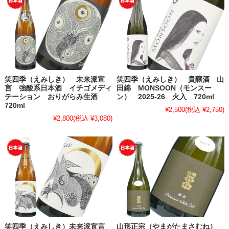
笑四季（えみしき） 未来派宣
笑四季（えみしき） 貴醸酒 山
言 強酸系日本酒 イチゴメディ
田錦 MONSOON（モンスー
テーション おりがらみ生酒
ン） 2025-26 火入 720ml
720ml
¥2,500
(税込 ¥2,750)
¥2,800
(税込 ¥3,080)
笑四季（えみしき）未来派宣言
山形正宗（やまがたまさむね）