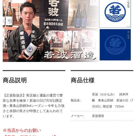
商品説明
商品仕様
若波（わかなみ） 純米吟
【正規取扱店】実店舗と通販の運営で豊
富な在庫を確保！若波の日(7月3日)限定
製品名:
醸 東条山田錦 若波の日（7
酒～東条山田錦3rdシーズン～今年も力強
月3日）限定酒 720ml
さと余韻の長さが特徴としてあらわれて
います。
メーカー:
若波酒造
※当店からのお願い