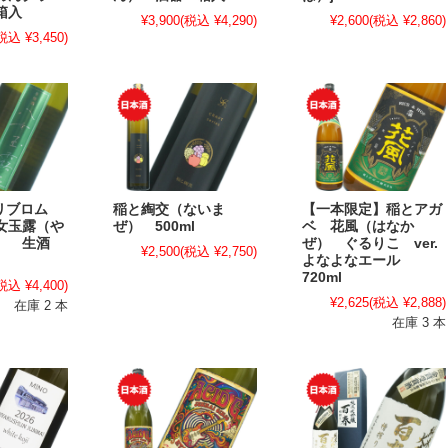
箱入
¥3,900
(税込 ¥4,290)
¥2,600
(税込 ¥2,860)
税込 ¥3,450)
/ リブロム
稲と綯交（ないま
【一本限定】稲とアガ
女玉露（や
ぜ） 500ml
ベ 花風（はなか
ろ） 生酒
ぜ） ぐるりこ ver.
¥2,500
(税込 ¥2,750)
よなよなエール
720ml
税込 ¥4,400)
¥2,625
(税込 ¥2,888)
在庫 2 本
在庫 3 本