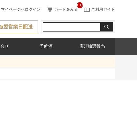
__ITM_CNT__
マイページへログイン
カートをみる
ご利用ガイド
短翌営業日配送
問合せ
予約酒
店頭抽選販売