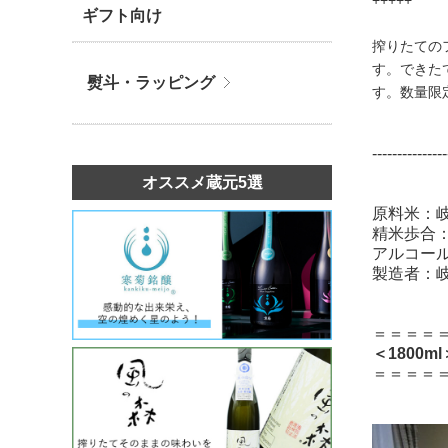
+++++
ギフト向け
搾りたての
す。できた
熨斗・ラッピング
す。数量限
---------------
オススメ蔵元5選
原料米：岐
精米歩合：
アルコール
製造者：
＝＝＝＝
＜1800m
＝＝＝＝