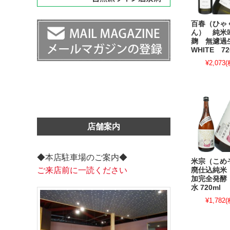
百春（ひゃ
ん） 純米
麹 無濾
WHITE 72
¥2,073
(
店舗案内
◆本店駐車場のご案内◆
米宗（こめ
ご来店前に一読ください
廃仕込純米
加完全発酵
水 720ml
¥1,782
(