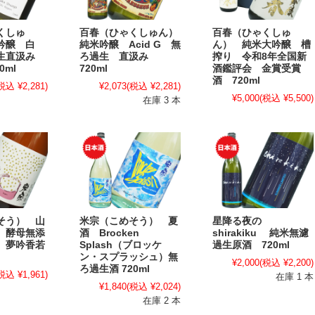
くしゅ
百春（ひゃくしゅん）
百春（ひゃくしゅ
吟醸 白
純米吟醸 Acid G 無
ん） 純米大吟醸 槽
過生直汲み
ろ過生 直汲み
搾り 令和8年全国新
0ml
720ml
酒鑑評会 金賞受賞
酒 720ml
税込 ¥2,281)
¥2,073
(税込 ¥2,281)
¥5,000
(税込 ¥5,500)
在庫 3 本
そう） 山
米宗（こめそう） 夏
星降る夜の
 酵母無添
酒 Brocken
shirakiku 純米無濾
 夢吟香若
Splash（ブロッケ
過生原酒 720ml
ン・スプラッシュ）無
¥2,000
(税込 ¥2,200)
ろ過生酒 720ml
税込 ¥1,961)
在庫 1 本
¥1,840
(税込 ¥2,024)
在庫 2 本