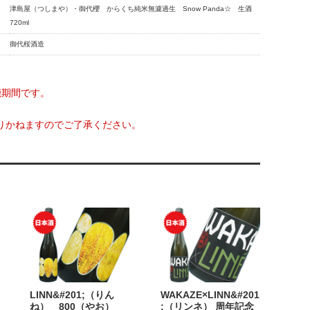
津島屋（つしまや）・御代櫻 からくち純米無濾過生 Snow Panda☆ 生酒
720ml
御代桜酒造
能期間です。
りかねますのでご了承ください。
LINN&#201;（りん
WAKAZE×LINN&#201
ね） 800（やお）
;（リンネ） 周年記念