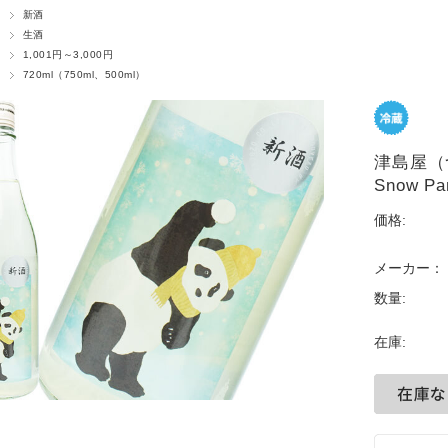
新酒
生酒
1,001円～3,000円
720ml（750ml、500ml）
津島屋
Snow P
価格:
メーカー：
数量:
在庫: