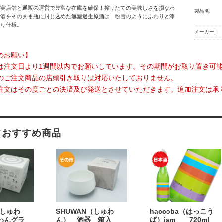
】実店舗と通販の運営で豊富な在庫を確保！搾りたての美味しさを損なわ
製品名:
新酒をそのまま瓶に封じ込めた無濾過生原酒は、粉雪のようにふわりと滓
ごり仕様。
メーカー:
のお願い】
は注文日より1週間以内でお願いしています。その期間がお取り置き可
のご注文商品の店頭引き取りは対応いたしておりません。
注文はその度ごとの決済及び発送とさせていただきます。追加注文は承
フおすすめ商品
（しゅわ
SHUWAN（しゅわ
haccoba（はっこう
わんグラ
ん） 酒器 箱入
ば）jam 720ml