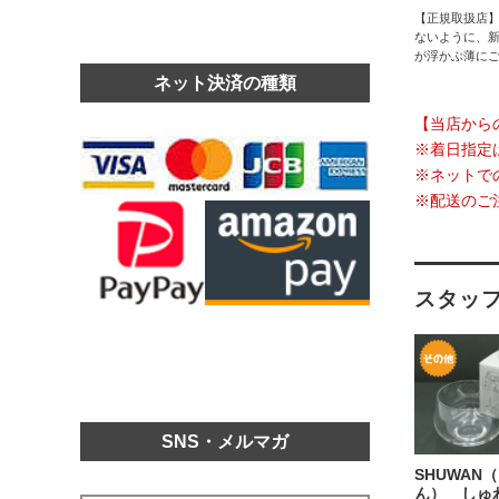
【正規取扱店
ないように、
が浮かぶ薄に
ネット決済の種類
【当店から
※着日指定
※ネットで
※配送のご
スタッ
SNS・メルマガ
SHUWAN
ん） しゅ