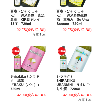
百春（ひゃくしゅ
百春（ひゃくしゅ
ん） 純米吟醸 直汲
ん） 純米吟醸生原
み生 KIREIキレイ
酒 直汲み So Una
13度 720ml
Banana 720ml
¥2,073
(税込 ¥2,281)
¥2,073
(税込 ¥2,281)
在庫 5 本
Shirakiku / シラキ
シラキク /
ク 純米
SHIRAKIKU
『BAKU（バク）』
URANISHI うすにご
720ml
り生酒 720ml
¥2,000
(税込 ¥2,200)
¥2,000
(税込 ¥2,200)
在庫 1 本