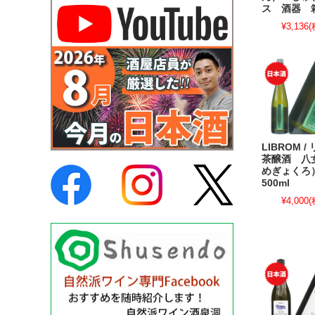
ス 酒器 
¥3,136
(
LIBROM 
茶醸酒 八
めぎょく
500ml
¥4,000
(