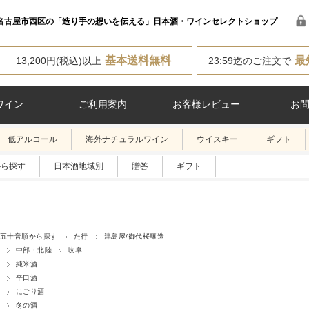
名古屋市西区の「造り手の想いを伝える」日本酒・ワインセレクトショップ
基本送料無料
最
13,200円(税込)以上
23:59迄のご注文で
ワイン
ご利用案内
お客様レビュー
お
低アルコール
海外ナチュラルワイン
ウイスキー
ギフト
から探す
日本酒地域別
贈答
ギフト
五十音順から探す
た行
津島屋/御代桜醸造
中部・北陸
岐阜
純米酒
辛口酒
にごり酒
冬の酒