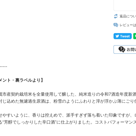
返品につ
レビュー
-----
メント・裏ラベルより】
茂市産契約栽培米を全量使用して醸した、純米造りの令和7酒造年度新
封じ込めた無濾過生原酒は、粉雪のようにふわりと滓が浮かぶ薄にごり
せやすいように、香りは控えめで、派手すぎず落ち着いた印象ですが、
る“芳醇でしっかりした辛口酒”に仕上がりました。コストパフォーマン