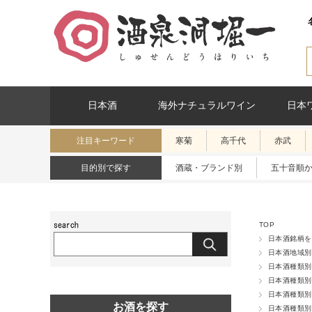
日本酒
海外ナチュラルワイン
日本
注目キーワード
寒菊
高千代
赤武
目的別で探す
酒蔵・ブランド別
五十音順
TOP
日本酒銘柄を
日本酒地域別
日本酒種類別
日本酒種類別
日本酒種類別
お酒を探す
日本酒種類別