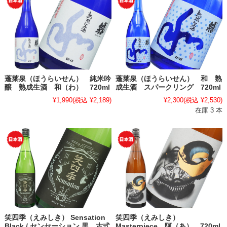
蓬莱泉（ほうらいせん） 純米吟
蓬莱泉（ほうらいせん） 和 熟
醸 熟成生酒 和（わ） 720ml
成生酒 スパークリング 720ml
¥1,990
(税込 ¥2,189)
¥2,300
(税込 ¥2,530)
在庫 3 本
笑四季（えみしき） Sensation
笑四季（えみしき）
Black / センセーション 黒 古式
Masterpiece 阿（あ） 720ml