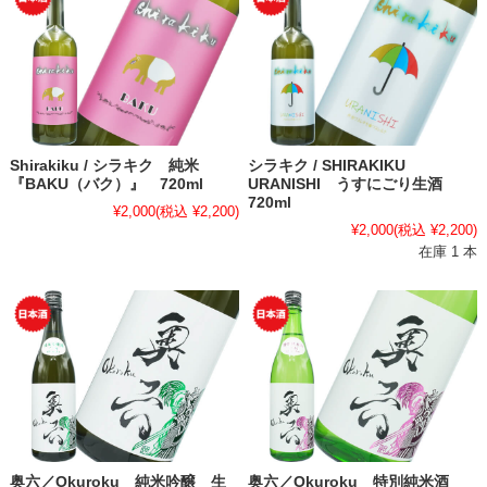
Shirakiku / シラキク 純米
シラキク / SHIRAKIKU
『BAKU（バク）』 720ml
URANISHI うすにごり生酒
720ml
¥2,000
(税込 ¥2,200)
¥2,000
(税込 ¥2,200)
在庫 1 本
奥六／Okuroku 純米吟醸 生
奥六／Okuroku 特別純米酒