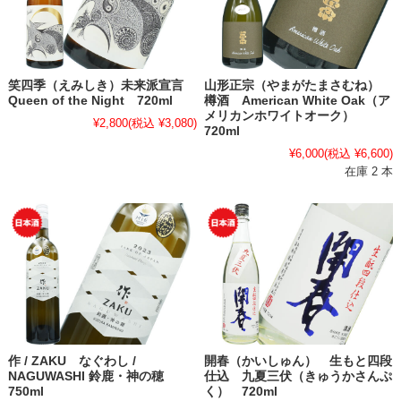
笑四季（えみしき）未来派宣言
山形正宗（やまがたまさむね）
Queen of the Night 720ml
樽酒 American White Oak（ア
メリカンホワイトオーク）
¥2,800
(税込 ¥3,080)
720ml
¥6,000
(税込 ¥6,600)
在庫 2 本
作 / ZAKU なぐわし /
開春（かいしゅん） 生もと四段
NAGUWASHI 鈴鹿・神の穂
仕込 九夏三伏（きゅうかさんぷ
750ml
く） 720ml