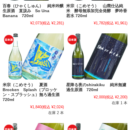
百春（ひゃくしゅん） 純米吟醸
米宗（こめそう） 山廃仕込純
生原酒 直汲み So Una
米 酵母無添加完全発酵 夢吟香
Banana 720ml
若水 720ml
¥2,073
(税込 ¥2,281)
¥1,782
(税込 ¥1,961)
米宗（こめそう） 夏酒
星降る夜のshirakiku 純米無濾
Brocken Splash（ブロッケ
過生原酒 720ml
ン・スプラッシュ）無ろ過生酒
¥2,000
(税込 ¥2,200)
720ml
在庫 1 本
¥1,840
(税込 ¥2,024)
在庫 2 本