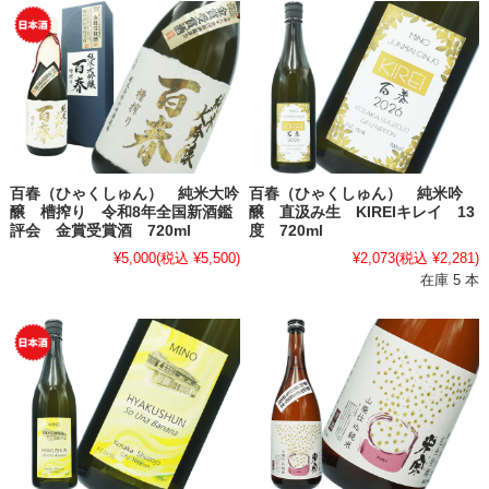
百春（ひゃくしゅん） 純米大吟
百春（ひゃくしゅん） 純米吟
醸 槽搾り 令和8年全国新酒鑑
醸 直汲み生 KIREIキレイ 13
評会 金賞受賞酒 720ml
度 720ml
¥5,000
(税込 ¥5,500)
¥2,073
(税込 ¥2,281)
在庫 5 本