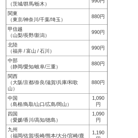
990円
（茨城/群馬/栃木）
関東
880円
（東京/神奈川/千葉/埼玉）
甲信越
990円
（山梨/長野/新潟）
北陸
990円
（福井 / 富山 / 石川）
中部
880円
（静岡/愛知/岐阜/三重）
関西
（大阪/京都/奈良/滋賀/兵庫/和歌
880円
山）
中国
1,090
（島根/鳥取/山口/広島/岡山）
円
四国
1,090
（愛媛/香川/高知/徳島）
円
九州
1,190
（福岡/佐賀/長崎/熊本/大分/宮崎/鹿