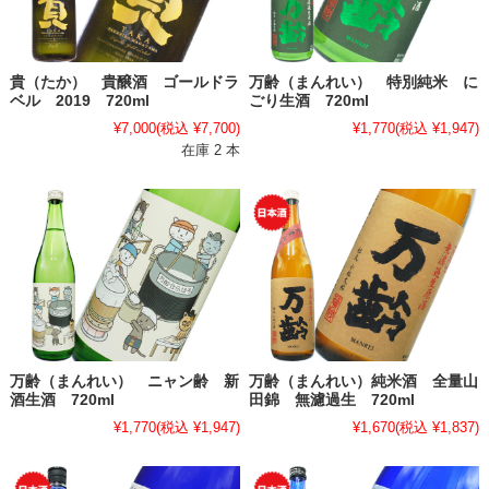
貴（たか） 貴醸酒 ゴールドラ
万齢（まんれい） 特別純米 に
ベル 2019 720ml
ごり生酒 720ml
¥7,000
(税込 ¥7,700)
¥1,770
(税込 ¥1,947)
在庫 2 本
万齢（まんれい） ニャン齢 新
万齢（まんれい）純米酒 全量山
酒生酒 720ml
田錦 無濾過生 720ml
¥1,770
(税込 ¥1,947)
¥1,670
(税込 ¥1,837)