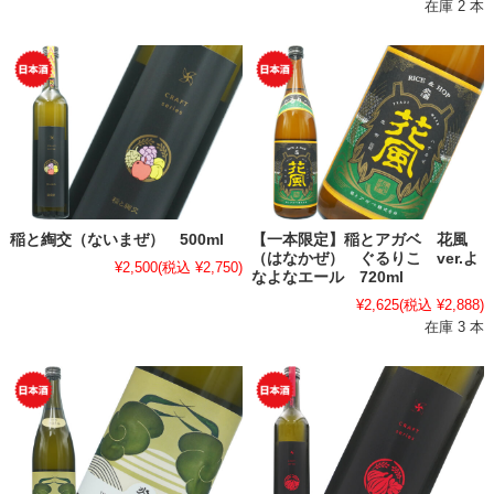
在庫 2 本
稲と綯交（ないまぜ） 500ml
【一本限定】稲とアガベ 花風
（はなかぜ） ぐるりこ ver.よ
¥2,500
(税込 ¥2,750)
なよなエール 720ml
¥2,625
(税込 ¥2,888)
在庫 3 本