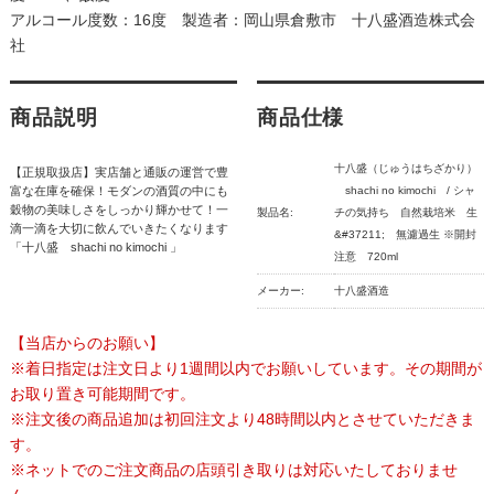
アルコール度数：16度 製造者：岡山県倉敷市 十八盛酒造株式会
社
商品説明
商品仕様
十八盛（じゅうはちざかり）
【正規取扱店】実店舗と通販の運営で豊
富な在庫を確保！モダンの酒質の中にも
shachi no kimochi / シャ
穀物の美味しさをしっかり輝かせて！一
製品名:
チの気持ち 自然栽培米 生
滴一滴を大切に飲んでいきたくなります
&#37211; 無濾過生 ※開封
「十八盛 shachi no kimochi 」
注意 720ml
メーカー:
十八盛酒造
【当店からのお願い】
※着日指定は注文日より1週間以内でお願いしています。その期間が
お取り置き可能期間です。
※注文後の商品追加は初回注文より48時間以内とさせていただきま
す。
※ネットでのご注文商品の店頭引き取りは対応いたしておりませ