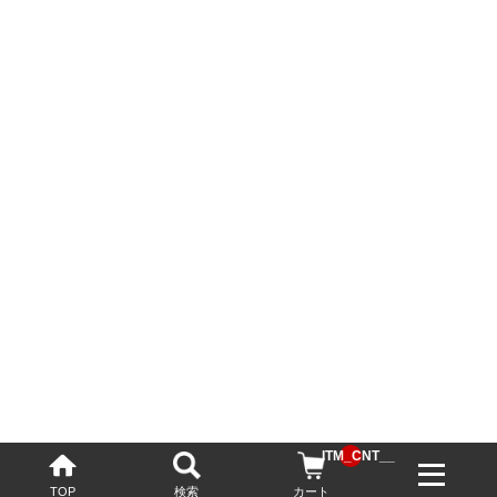
__ITM_CNT__
TOP
検索
カート