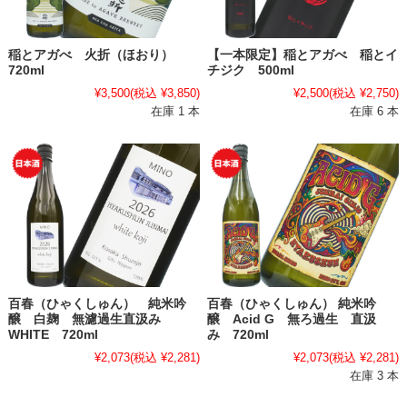
稲とアガべ 火折（ほおり）
【一本限定】稲とアガべ 稲とイ
720ml
チジク 500ml
¥3,500
(税込 ¥3,850)
¥2,500
(税込 ¥2,750)
在庫 1 本
在庫 6 本
百春（ひゃくしゅん） 純米吟
百春（ひゃくしゅん） 純米吟
醸 白麹 無濾過生直汲み
醸 Acid G 無ろ過生 直汲
WHITE 720ml
み 720ml
¥2,073
(税込 ¥2,281)
¥2,073
(税込 ¥2,281)
在庫 3 本