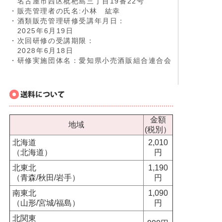
名古屋市西区枇杷島三丁目19番22号
・販売管理者の氏名:小林 紘幸
・酒類販売管理研修受講年月日：
2025年6月19日
・次回研修の受講期限：
2028年6月18日
・研修実施団体名：愛知県小売酒販組合連合会
金額
地域
(税別）
北海道
2,010
（北海道）
円
北東北
1,190
（青森/秋田/岩手）
円
南東北
1,090
（山形/宮城/福島）
円
北関東