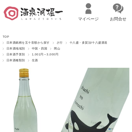
マイページ
お問合せ
__ITM_CNT__
名古屋市西区の「造り手の想いを伝える」日本酒・ワインセレクトショ
TOP
ップ
マイページへログイン
カートをみる
日本酒銘柄を五十音順から探す
さ行
十八盛・多賀治/十八盛酒造
日本酒地域別
中国・四国
岡山
日本酒予算別
1,001円～3,000円
日本酒種類別
生酒