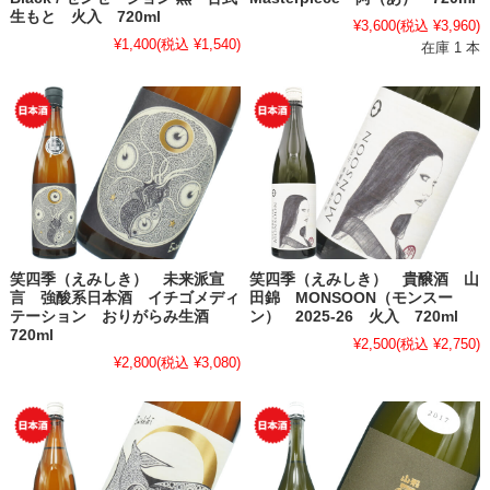
生もと 火入 720ml
¥3,600
(税込 ¥3,960)
¥1,400
(税込 ¥1,540)
在庫 1 本
笑四季（えみしき） 未来派宣
笑四季（えみしき） 貴醸酒 山
言 強酸系日本酒 イチゴメディ
田錦 MONSOON（モンスー
テーション おりがらみ生酒
ン） 2025-26 火入 720ml
720ml
¥2,500
(税込 ¥2,750)
¥2,800
(税込 ¥3,080)