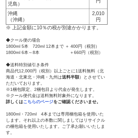
円
児島）
沖縄
2,010
（沖縄）
円
※ 上記金額に10％の税が別途かかります。
◆クール便の場合
1800ml 5本 720ml 12本まで ＋ 400円（税別）
1800ml 6本～8本 ＋660円（税別）
◆送料特別値引き条件
商品代12,000円（税別）以上ごとに1送料無料（北
海道・北東北・沖縄・九州は
送料半額
）とさせてい
ただいております。
※1梱包限定、2梱包目より代金が発生します。
※クール便代金は送料無料対象外になります。
詳しくは
こちらのページ
をご確認くださいませ。
1800ml・720ml 4本までは専用梱包箱を使用いた
します。それ以上の本数に関しましてはリサイクル
の梱包箱を使用いたします。ご了承お願いいたしま
す。