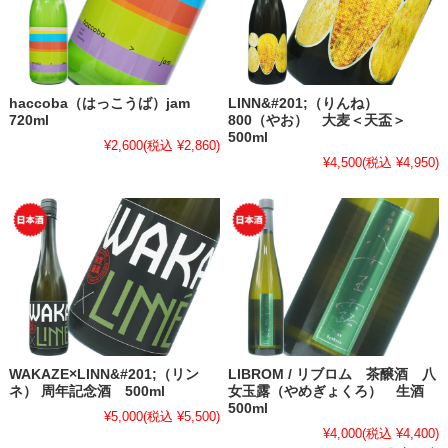
haccoba（はっこうば）jam
LINN&#201;（りんね）
720ml
800（やお） 大麦＜天盃＞
500ml
¥2,600
(税込 ¥2,860)
¥4,500
(税込 ¥4,950)
WAKAZE×LINN&#201;（リン
LIBROM / リブロム 茶醸酒 八
ネ） 周年記念酒 500ml
女玉露（やめぎょくろ） 生酒
500ml
¥5,000
(税込 ¥5,500)
¥4,000
(税込 ¥4,400)