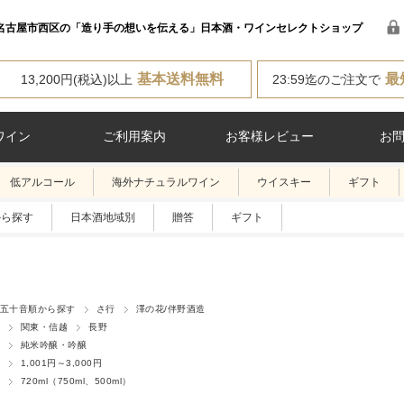
名古屋市西区の「造り手の想いを伝える」日本酒・ワインセレクトショップ
基本送料無料
最
13,200円(税込)以上
23:59迄のご注文で
ワイン
ご利用案内
お客様レビュー
お
低アルコール
海外ナチュラルワイン
ウイスキー
ギフト
から探す
日本酒地域別
贈答
ギフト
五十音順から探す
さ行
澤の花/伴野酒造
関東・信越
長野
純米吟醸・吟醸
1,001円～3,000円
720ml（750ml、500ml）