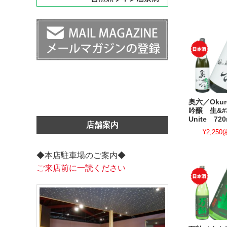
奥六／Oku
吟醸 生&#
Unite 720
店舗案内
¥2,250
(
◆本店駐車場のご案内◆
ご来店前に一読ください