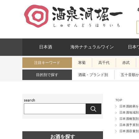
日本酒
海外ナチュラルワイン
日本
注目キーワード
寒菊
高千代
赤武
目的別で探す
酒蔵・ブランド別
五十音順
TOP
日本酒銘柄を
日本酒地域別
日本酒種類別
日本酒予算別
日本酒容量別
お酒を探す