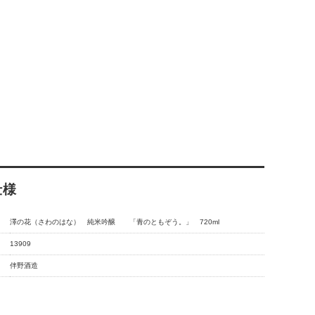
仕様
澤の花（さわのはな） 純米吟醸 「青のともぞう。」 720ml
13909
伴野酒造