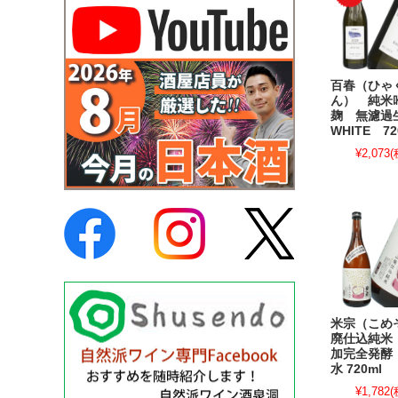
百春（ひゃ
ん） 純米
麹 無濾
WHITE 72
¥2,073
(
米宗（こめ
廃仕込純米
加完全発酵
水 720ml
¥1,782
(