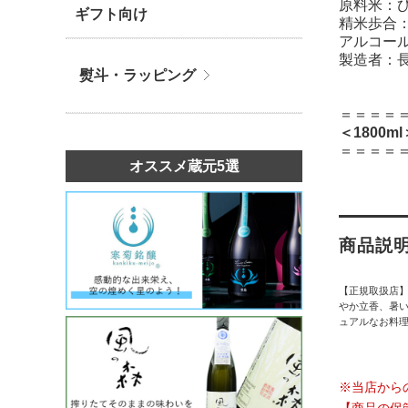
原料米：ひ
ギフト向け
精米歩合：
アルコール
製造者：
熨斗・ラッピング
＝＝＝＝
＜1800m
＝＝＝＝
オススメ蔵元5選
商品説
【正規取扱店
やか立香、暑い
ュアルなお料
※当店から