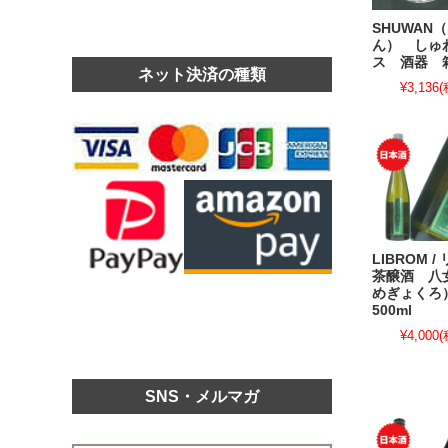
SHUWAN
ん） しゅ
ス 酒器 
ネット決済の種類
¥3,136
(
LIBROM 
茶醸酒 八
めぎょく
500ml
¥4,000
(
SNS・メルマガ