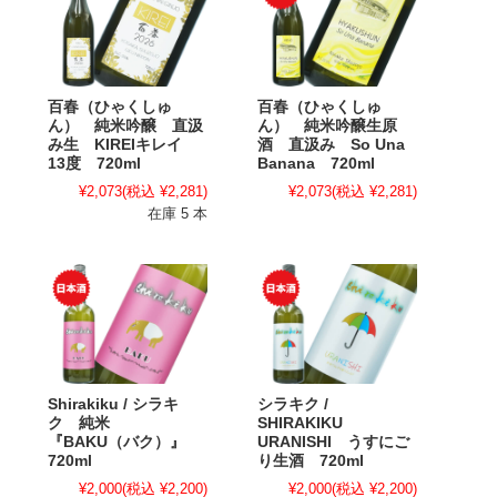
百春（ひゃくしゅ
百春（ひゃくしゅ
ん） 純米吟醸 直汲
ん） 純米吟醸生原
み生 KIREIキレイ
酒 直汲み So Una
13度 720ml
Banana 720ml
¥2,073
(税込 ¥2,281)
¥2,073
(税込 ¥2,281)
在庫 5 本
Shirakiku / シラキ
シラキク /
ク 純米
SHIRAKIKU
『BAKU（バク）』
URANISHI うすにご
720ml
り生酒 720ml
¥2,000
(税込 ¥2,200)
¥2,000
(税込 ¥2,200)