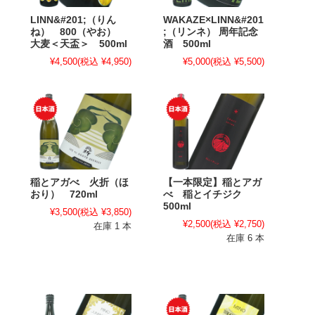
LINN&#201;（りん
WAKAZE×LINN&#201
ね） 800（やお）
;（リンネ） 周年記念
大麦＜天盃＞ 500ml
酒 500ml
¥4,500
(税込 ¥4,950)
¥5,000
(税込 ¥5,500)
稲とアガべ 火折（ほ
【一本限定】稲とアガ
おり） 720ml
べ 稲とイチジク
500ml
¥3,500
(税込 ¥3,850)
¥2,500
(税込 ¥2,750)
在庫 1 本
在庫 6 本