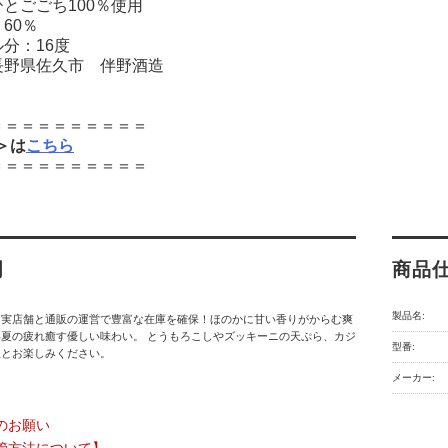
とごごち100％使用
60％
分：16度
長野県佐久市 伴野酒造
＝＝＝＝＝＝＝＝＝＝
l＞は
こちら
＝＝＝＝＝＝＝＝＝＝
明
商品
製品名:
】実店舗と通販の運営で豊富な在庫を確保！ほのかに甘い香りがからむ爽
夏の疲れ癒す優しい味わい。 とうもろこしやズッキーニの天ぷら、カジ
型番:
理とお楽しみください。
メーカー:
のお願い