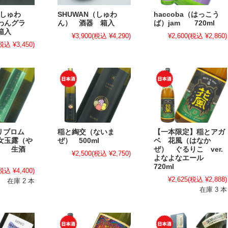
（しゅわ
SHUWAN（しゅわ
haccoba（はっこう
わんグラ
ん） 酒器 箱入
ば）jam 720ml
箱入
¥3,900
(税込 ¥4,290)
¥2,600
(税込 ¥2,860)
税込 ¥3,450)
/ リブロム
稲と綯交（ないま
【一本限定】稲とアガ
女玉露（や
ぜ） 500ml
ベ 花風（はなか
ろ） 生酒
ぜ） ぐるりこ ver.
¥2,500
(税込 ¥2,750)
よなよなエール
720ml
税込 ¥4,400)
¥2,625
(税込 ¥2,888)
在庫 2 本
在庫 3 本