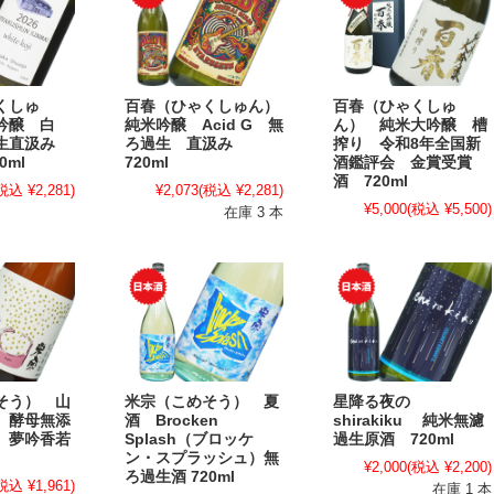
くしゅ
百春（ひゃくしゅん）
百春（ひゃくしゅ
吟醸 白
純米吟醸 Acid G 無
ん） 純米大吟醸 槽
過生直汲み
ろ過生 直汲み
搾り 令和8年全国新
0ml
720ml
酒鑑評会 金賞受賞
酒 720ml
税込 ¥2,281)
¥2,073
(税込 ¥2,281)
¥5,000
(税込 ¥5,500)
在庫 3 本
そう） 山
米宗（こめそう） 夏
星降る夜の
 酵母無添
酒 Brocken
shirakiku 純米無濾
 夢吟香若
Splash（ブロッケ
過生原酒 720ml
ン・スプラッシュ）無
¥2,000
(税込 ¥2,200)
ろ過生酒 720ml
税込 ¥1,961)
在庫 1 本