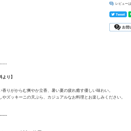
レビュー
-----
料より】
い香りがからむ爽やか立香、暑い夏の疲れ癒す優しい味わい。
しやズッキーニの天ぷら、カジュアルなお料理とお楽しみください。
-----