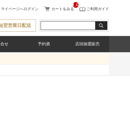
__ITM_CNT__
マイページへログイン
カートをみる
ご利用ガイド
短翌営業日配送
問合せ
予約酒
店頭抽選販売