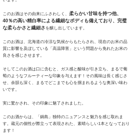
柔らかい甘味を持つ他、
このお酒はその由来にふさわしく、
40％の高い精白率による繊細なボディも備えており、完璧
な柔らかさと繊細さ
を醸し出しています。
このお酒は、北海道の冷涼な気候からもたらされ、現在のお米の品
質に影響を及ぼしている「高温障害」という問題から免れたお米の
良さを感じさせます。
そしてこのお酒は口に含むと、ガス感と酸味が引き立ち、まるで葡
萄のようなフルーティーな印象を与えます！その風味は長く感じさ
せ、余韻も深く、まるでどこまでも心を掴まれるような奥深い味わ
いです。
実に驚かされ、その印象に魅了されました。
このお酒からは、「鍋島」独特のニュアンスと魅力を感じ取れま
す。蔵元の個性が際立って表現された、素晴らしい1本となっており
ます！