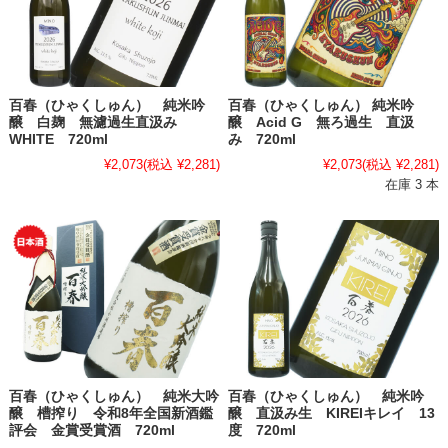
百春（ひゃくしゅん） 純米吟
百春（ひゃくしゅん） 純米吟
醸 白麹 無濾過生直汲み
醸 Acid G 無ろ過生 直汲
WHITE 720ml
み 720ml
¥2,073
(税込 ¥2,281)
¥2,073
(税込 ¥2,281)
在庫 3 本
百春（ひゃくしゅん） 純米大吟
百春（ひゃくしゅん） 純米吟
醸 槽搾り 令和8年全国新酒鑑
醸 直汲み生 KIREIキレイ 13
評会 金賞受賞酒 720ml
度 720ml