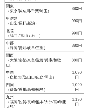
関東
880円
（東京/神奈川/千葉/埼玉）
甲信越
990円
（山梨/長野/新潟）
北陸
990円
（福井 / 富山 / 石川）
中部
880円
（静岡/愛知/岐阜/三重）
関西
（大阪/京都/奈良/滋賀/兵庫/和歌
880円
山）
中国
1,090
（島根/鳥取/山口/広島/岡山）
円
四国
1,090
（愛媛/香川/高知/徳島）
円
九州
1,190
（福岡/佐賀/長崎/熊本/大分/宮崎/鹿
円
児島）