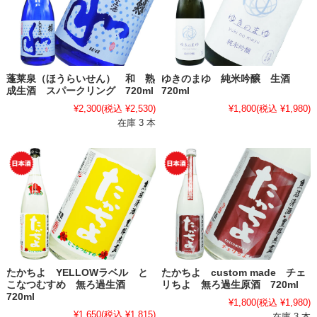
蓬莱泉（ほうらいせん） 和 熟
ゆきのまゆ 純米吟醸 生酒
成生酒 スパークリング 720ml
720ml
¥2,300
(税込 ¥2,530)
¥1,800
(税込 ¥1,980)
在庫 3 本
たかちよ YELLOWラベル と
たかちよ custom made チェ
こなつむすめ 無ろ過生酒
リちよ 無ろ過生原酒 720ml
720ml
¥1,800
(税込 ¥1,980)
¥1,650
(税込 ¥1,815)
在庫 3 本