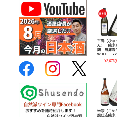
百春（ひゃ
ん） 純米
麹 無濾
WHITE 72
¥2,073
(
米宗（こめ
廃仕込純米