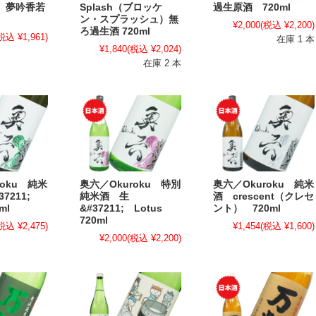
 夢吟香若
Splash（ブロッケ
過生原酒 720ml
ン・スプラッシュ）無
¥2,000
(税込 ¥2,200)
ろ過生酒 720ml
税込 ¥1,961)
在庫 1 本
¥1,840
(税込 ¥2,024)
在庫 2 本
roku 純米
奥六／Okuroku 特別
奥六／Okuroku 純米
37211;
純米酒 生
酒 crescent（クレセ
ml
&#37211; Lotus
ント） 720ml
720ml
税込 ¥2,475)
¥1,454
(税込 ¥1,600)
¥2,000
(税込 ¥2,200)