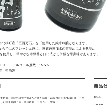
市北橘町産「五百万石」を「使用した純米吟醸となります。
ならではのフレッシュ感に、無濾過無加水の直詰めによる瓶詰め
01を使用し、華やかな吟醸香と口に広がる芳醇な果実味があります。
50％ アルコール度数 15.5%
市 聖酒造
明
商品
製品名:
】実店舗と通販の運営で豊富な在庫を確保！群馬県渋川市北橘町産「五百
用した純米吟醸「聖 純米吟醸 五百万石 中取り」
メーカー: