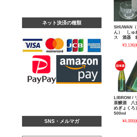
ネット決済の種類
SHUWAN
ん） しゅ
ス 酒器 
¥3,136
(
LIBROM 
茶醸酒 八
めぎょく
500ml
SNS・メルマガ
¥4,000
(