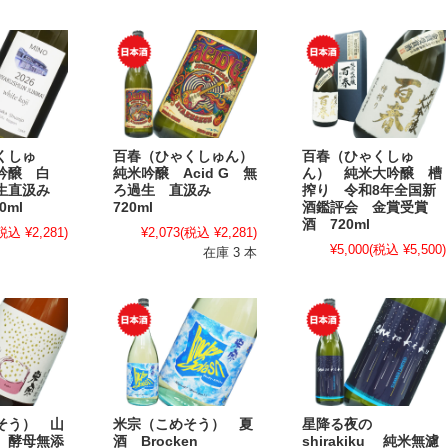
くしゅ
百春（ひゃくしゅん）
百春（ひゃくしゅ
吟醸 白
純米吟醸 Acid G 無
ん） 純米大吟醸 槽
過生直汲み
ろ過生 直汲み
搾り 令和8年全国新
0ml
720ml
酒鑑評会 金賞受賞
酒 720ml
税込 ¥2,281)
¥2,073
(税込 ¥2,281)
¥5,000
(税込 ¥5,500)
在庫 3 本
そう） 山
米宗（こめそう） 夏
星降る夜の
 酵母無添
酒 Brocken
shirakiku 純米無濾