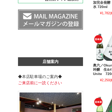
加完全発酵
水 720ml
¥1,782
(
店舗案内
奥六／Oku
吟醸 生&#
Unite 720
◆本店駐車場のご案内◆
¥2,250
(
ご来店前に一読ください