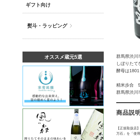
ギフト向け
熨斗・ラッピング
群馬県渋川
オススメ蔵元5選
しぼりたて
酵母は18
精米歩合 
群馬県渋川
商品説
【正規取扱店
万石」を「使