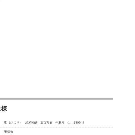
仕様
聖（ひじり） 純米吟醸 五百万石 中取り 生 1800ml
聖酒造