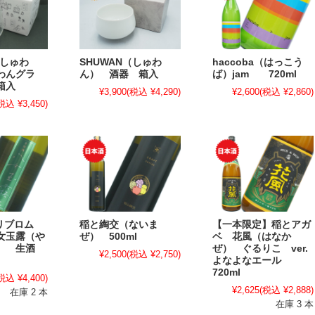
（しゅわ
SHUWAN（しゅわ
haccoba（はっこう
わんグラ
ん） 酒器 箱入
ば）jam 720ml
箱入
¥3,900
(税込 ¥4,290)
¥2,600
(税込 ¥2,860)
税込 ¥3,450)
/ リブロム
稲と綯交（ないま
【一本限定】稲とアガ
女玉露（や
ぜ） 500ml
ベ 花風（はなか
ろ） 生酒
ぜ） ぐるりこ ver.
¥2,500
(税込 ¥2,750)
よなよなエール
720ml
税込 ¥4,400)
¥2,625
(税込 ¥2,888)
在庫 2 本
在庫 3 本