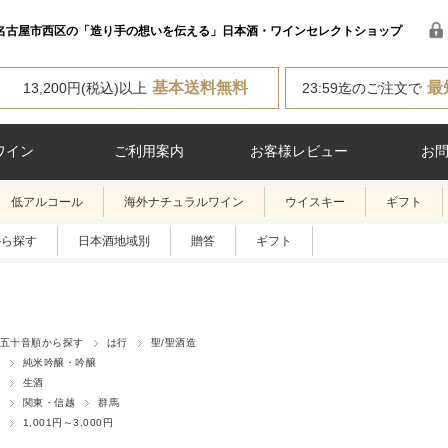
名古屋市西区の「造り手の想いを伝える」日本酒・ワインセレクトショップ
基本送料無料
最
13,200円(税込)以上
23:59迄のご注文で
ワイン
ご利用案内
お客様レビュー
お
低アルコール
海外ナチュラルワイン
ウイスキー
ギフト
から探す
日本酒地域別
贈答
ギフト
五十音順から探す
は行
聖/聖酒造
純米吟醸・吟醸
生酒
関東・信越
群馬
1,001円～3,000円