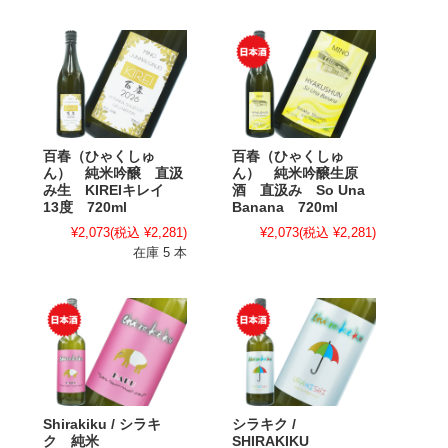
百春（ひゃくしゅ
百春（ひゃくしゅ
ん） 純米吟醸 直汲
ん） 純米吟醸生原
み生 KIREIキレイ
酒 直汲み So Una
13度 720ml
Banana 720ml
¥2,073
(税込 ¥2,281)
¥2,073
(税込 ¥2,281)
在庫 5 本
Shirakiku / シラキ
シラキク /
ク 純米
SHIRAKIKU