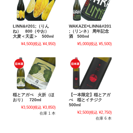
LINN&#201;（りん
WAKAZE×LINN&#201
ね） 800（やお）
;（リンネ） 周年記念
大麦＜天盃＞ 500ml
酒 500ml
¥4,500
(税込 ¥4,950)
¥5,000
(税込 ¥5,500)
稲とアガべ 火折（ほ
【一本限定】稲とアガ
おり） 720ml
べ 稲とイチジク
500ml
¥3,500
(税込 ¥3,850)
¥2,500
(税込 ¥2,750)
在庫 1 本
在庫 6 本