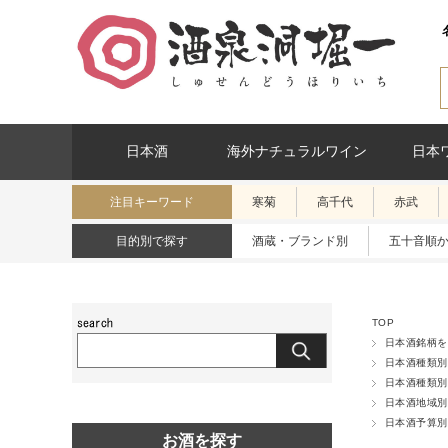
日本酒
海外ナチュラルワイン
日本
注目キーワード
寒菊
高千代
赤武
目的別で探す
酒蔵・ブランド別
五十音順
TOP
日本酒銘柄を
日本酒種類別
日本酒種類別
日本酒地域別
日本酒予算別
お酒を探す