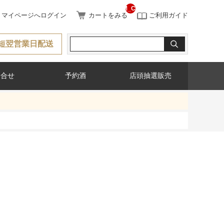
__ITM_CNT__
マイページへログイン
カートをみる
ご利用ガイド
短翌営業日配送
問合せ
予約酒
店頭抽選販売